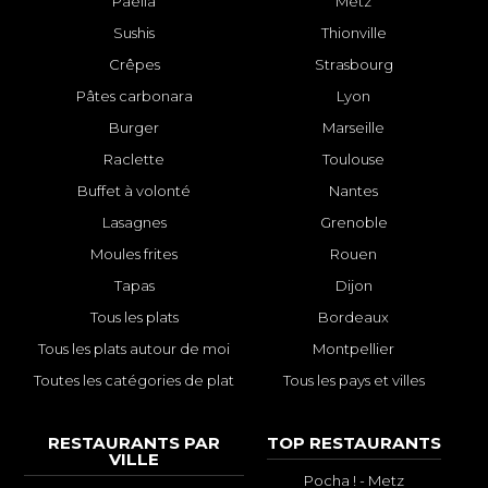
Paëlla
Metz
Sushis
Thionville
Crêpes
Strasbourg
Pâtes carbonara
Lyon
Burger
Marseille
Raclette
Toulouse
Buffet à volonté
Nantes
Lasagnes
Grenoble
Moules frites
Rouen
Tapas
Dijon
Tous les plats
Bordeaux
Tous les plats autour de moi
Montpellier
Toutes les catégories de plat
Tous les pays et villes
RESTAURANTS PAR
TOP RESTAURANTS
VILLE
Pocha ! - Metz