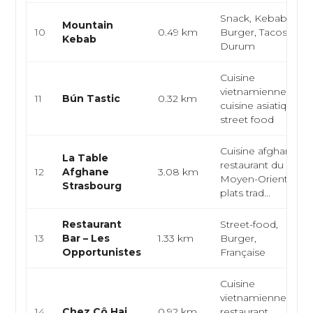
Snack, Kebab,
Mountain
10
0.49 km
Burger, Tacos,
Kebab
Durum
Cuisine
vietnamienne,
11
Bún Tastic
0.32 km
cuisine asiatique,
street food
Cuisine afghane,
La Table
restaurant du
12
Afghane
3.08 km
Moyen-Orient,
Strasbourg
plats trad...
Restaurant
Street-food,
13
Bar – Les
1.33 km
Burger,
Opportunistes
Française
Cuisine
vietnamienne,
14
Chez Cô Hai
0.92 km
restaurant