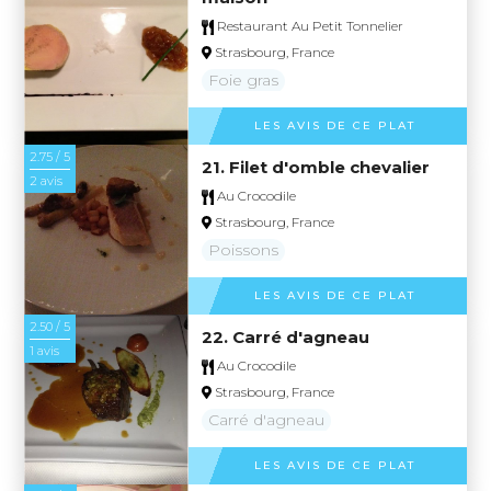
Restaurant Au Petit Tonnelier
Strasbourg, France
Foie gras
LES AVIS DE CE PLAT
2.75 / 5
21. Filet d'omble chevalier
2 avis
Au Crocodile
Strasbourg, France
Poissons
LES AVIS DE CE PLAT
2.50 / 5
22. Carré d'agneau
1 avis
Au Crocodile
Strasbourg, France
Carré d'agneau
LES AVIS DE CE PLAT