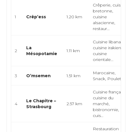
Crêperie, cuisine
bretonne,
1
Crêp’ess
1.20 km
cuisine
alsacienne,
restaur...
Cuisine libanaise,
La
cuisine irakienne,
2
1.11 km
Mésopotamie
cuisine
orientale...
Marocaine,
3
O’msemen
1.51 km
Snack, Poulet frit
Cuisine française,
cuisine du
Le Chapitre –
4
2.57 km
marché,
Strasbourg
bistronomie,
cuis...
Restauration