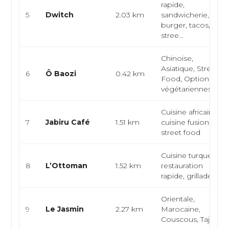
rapide,
5
Dwitch
2.03 km
sandwicherie,
burger, tacos,
stree...
Chinoise,
Asiatique, Street
6
Ô Baozi
0.42 km
Food, Options
végétariennes...
Cuisine africaine,
7
Jabiru Café
1.51 km
cuisine fusion,
street food
Cuisine turque,
8
L’Ottoman
1.52 km
restauration
rapide, grillade
Orientale,
9
Le Jasmin
2.27 km
Marocaine,
Couscous, Tajine