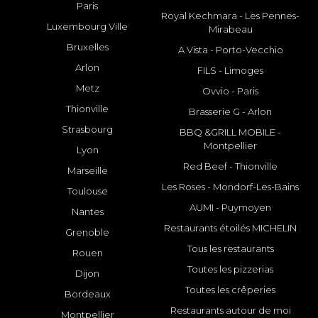
Paris
Royal Kechmara - Les Pennes-
Luxembourg Ville
Mirabeau
Bruxelles
A Vista - Porto-Vecchio
Arlon
FILS - Limoges
Metz
Ovvio - Paris
Thionville
Brasserie G - Arlon
Strasbourg
BBQ &GRILL MOBILE -
Montpellier
Lyon
Red Beef - Thionville
Marseille
Les Roses - Mondorf-Les-Bains
Toulouse
AUMI - Puymoyen
Nantes
Restaurants étoilés MICHELIN
Grenoble
Tous les restaurants
Rouen
Toutes les pizzerias
Dijon
Toutes les crêperies
Bordeaux
Restaurants autour de moi
Montpellier