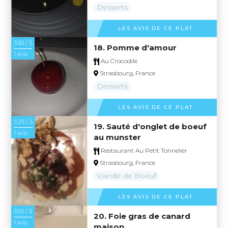
Desserts
LES AVIS DE CE PLAT
3.50 / 5
18. Pomme d'amour
1 avis
Au Crocodile
Strasbourg, France
Desserts
LES AVIS DE CE PLAT
3.25 / 5
19. Sauté d'onglet de boeuf
1 avis
au munster
Restaurant Au Petit Tonnelier
Strasbourg, France
Viande de Boeuf
LES AVIS DE CE PLAT
3.00 / 5
20. Foie gras de canard
1 avis
maison