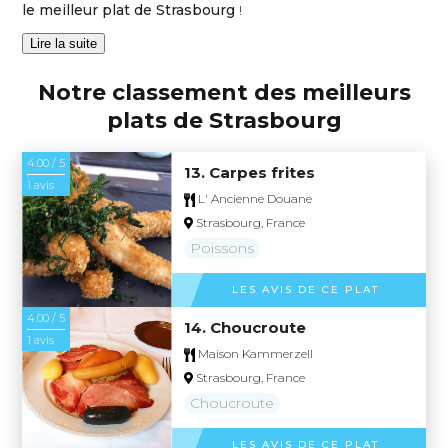
le meilleur plat de Strasbourg
!
Lire la suite
Notre classement des meilleurs
plats de Strasbourg
4.00 / 5
13. Carpes frites
1 avis
L' Ancienne Douane
Strasbourg, France
Poissons
LES AVIS DE CE PLAT
4.00 / 5
14. Choucroute
1 avis
Maison Kammerzell
Strasbourg, France
Choucroute
LES AVIS DE CE PLAT