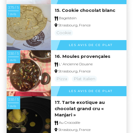
3.75 / 5
15. Cookie chocolat blanc
1 avis
Bagelstein
Strasbourg, France
Cookie
LES AVIS DE CE PLAT
3.50 / 5
16. Moules provençales
1 avis
L' Ancienne Douane
Strasbourg, France
Pizza
Plat Italien
LES AVIS DE CE PLAT
3.50 / 5
17. Tarte exotique au
1 avis
chocolat grand cru «
Manjari »
Au Crocodile
Strasbourg, France