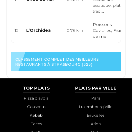
asiatique, plats
tradi...
Poissons,
15
L’Orchidea
0.79 km
Ceviches, Fruits
de mer
CLASSEMENT COMPLET DES MEILLEURS
RESTAURANTS À STRASBOURG (325)
TOP PLATS
PLATS PAR VILLE
Pizza diavola
Paris
Couscous
Luxembourg Ville
Kebab
Bruxelles
Tacos
Arlon