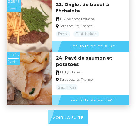
2.25 / 5
23. Onglet de boeuf à
1 avis
l'échalote
L' Ancienne Douane
Strasbourg, France
Pizza
Plat Italien
LES AVIS DE CE PLAT
1.00 / 5
24. Pavé de saumon et
1 avis
potatoes
Holly's Diner
Strasbourg, France
Saumon
LES AVIS DE CE PLAT
VOIR LA SUITE