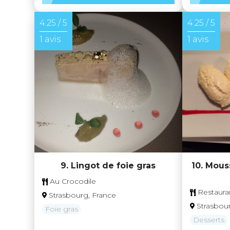
4.25 / 5
4.25 / 5
1 avis
1 avis
9. Lingot de foie gras
10. Mous
Au Crocodile
Restauran
Strasbourg, France
Strasbou
Foie gras
Desserts