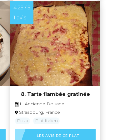
4.25 / 5
1 avis
8. Tarte flambée gratinée
L' Ancienne Douane
Strasbourg, France
Pizza
Plat Italien
LES AVIS DE CE PLAT