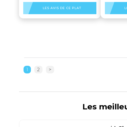
LES AVIS DE CE PLAT
L
1
2
>
Les meille