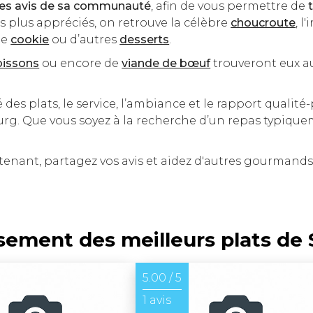
les avis de sa communauté
, afin de vous permettre de
s plus appréciés, on retrouve la célèbre
choucroute
, 
le
cookie
ou d’autres
desserts
.
oissons
ou encore de
viande de bœuf
trouveront eux au
é des plats, le service, l’ambiance et le rapport qualité-
rg. Que vous soyez à la recherche d’un repas typiquem
nant, partagez vos avis et aidez d'autres gourmand
sement des meilleurs plats de
5.00 / 5
1 avis