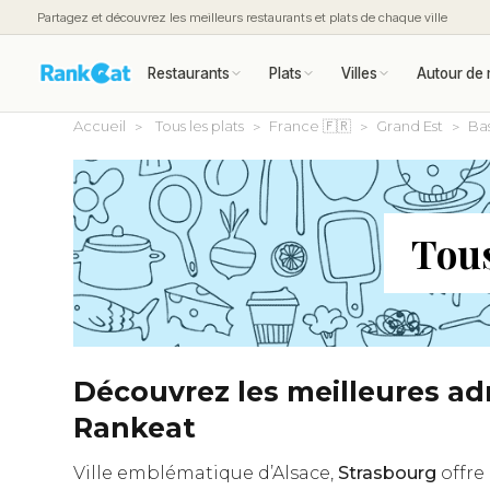
Partagez et découvrez les meilleurs restaurants et plats de chaque ville
Restaurants
Plats
Villes
Autour de 
Accueil
Tous les plats
France 🇫🇷
Grand Est
Bas
Tous
Découvrez les meilleures ad
Rankeat
Ville emblématique d’Alsace,
Strasbourg
offre