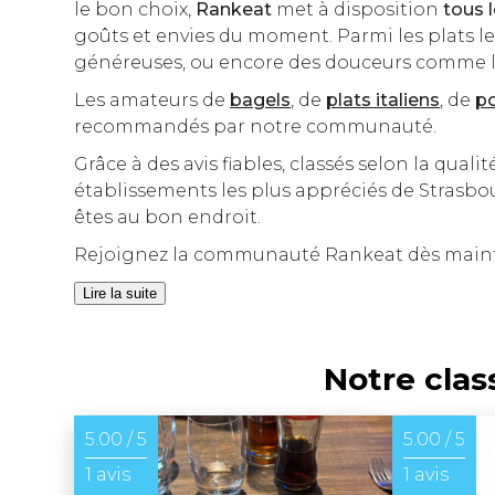
le bon choix,
Rankeat
met à disposition
tous 
goûts et envies du moment. Parmi les plats le
généreuses, ou encore des douceurs comme 
Les amateurs de
bagels
, de
plats italiens
, de
p
recommandés par notre communauté.
Grâce à des avis fiables, classés selon la qualit
établissements les plus appréciés de Strasbou
êtes au bon endroit.
Rejoignez la communauté Rankeat dès mainte
Lire la suite
Notre clas
5.00 / 5
5.00 / 5
1 avis
1 avis