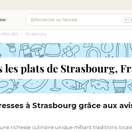
moi
Rechercher sur Rankeat…
⌘
-Rhin (67)
Strasbourg
 les plats de Strasbourg, F
resses à Strasbourg grâce aux a
 une richesse culinaire unique mêlant traditions locale