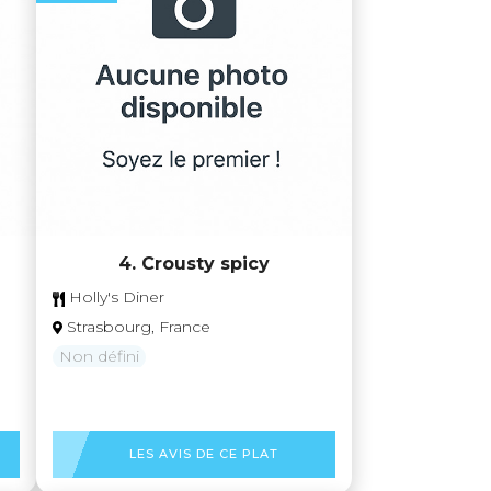
4. Crousty spicy
Holly's Diner
Strasbourg, France
Non défini
LES AVIS DE CE PLAT