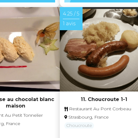
4.25 / 5
1 avis
se au chocolat blanc
11. Choucroute 1-1
maison
Restaurant Au Pont Corbeau
t Au Petit Tonnelier
Strasbourg, France
rg, France
Choucroute