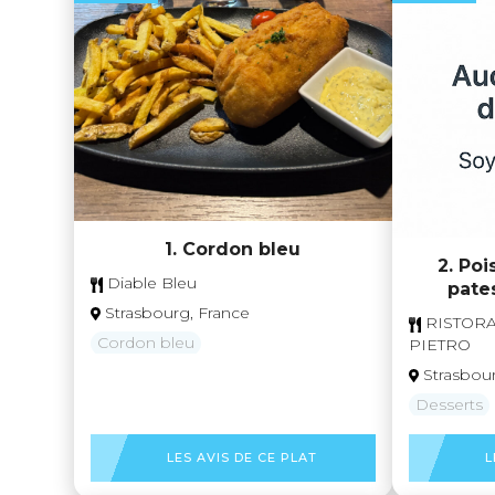
1. Cordon bleu
2. Poi
Diable Bleu
pate
Strasbourg, France
RISTORA
Cordon bleu
PIETRO
Strasbou
Desserts
LES AVIS DE CE PLAT
L