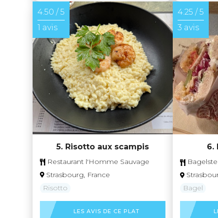
4.50 / 5
4.25 / 5
1 avis
3 avis
5. Risotto aux scampis
6.
Restaurant l'Homme Sauvage
Bagelste
Strasbourg, France
Strasbou
Risotto
Bagel
LES AVIS DE CE PLAT
L