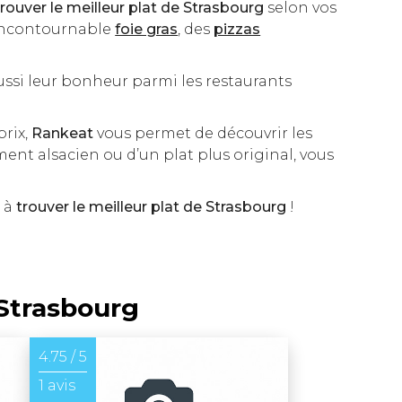
trouver le meilleur plat de Strasbourg
selon vos
l'incontournable
foie gras
, des
pizzas
ssi leur bonheur parmi les restaurants
prix,
Rankeat
vous permet de découvrir les
ent alsacien ou d’un plat plus original, vous
s à
trouver le meilleur plat de Strasbourg
!
 Strasbourg
4.75 / 5
1 avis