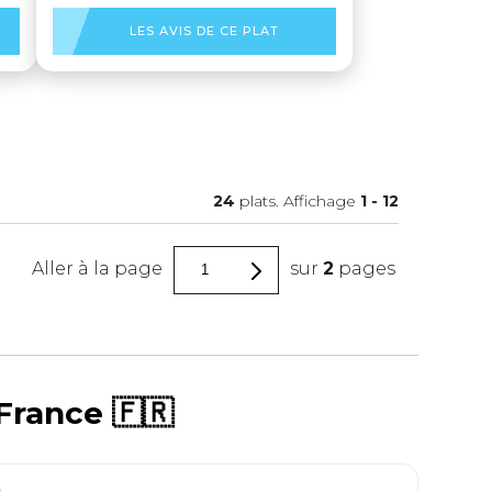
LES AVIS DE CE PLAT
24
plats. Affichage
1
-
12
Aller à la page
sur
2
pages
France 🇫🇷