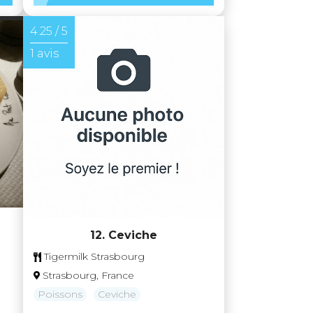
4.25 / 5
1 avis
12. Ceviche
Tigermilk Strasbourg
Strasbourg, France
Poissons
Ceviche