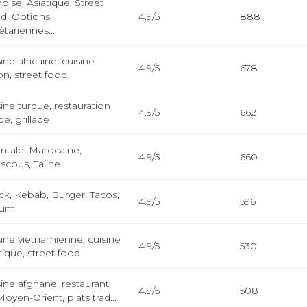
oise, Asiatique, Street
d, Options
4.9/5
888
tariennes...
ine africaine, cuisine
4.9/5
678
on, street food
ine turque, restauration
4.9/5
662
de, grillade
entale, Marocaine,
4.9/5
660
scous, Tajine
ck, Kebab, Burger, Tacos,
4.9/5
596
rum
sine vietnamienne, cuisine
4.9/5
530
tique, street food
ine afghane, restaurant
4.9/5
508
oyen-Orient, plats trad...