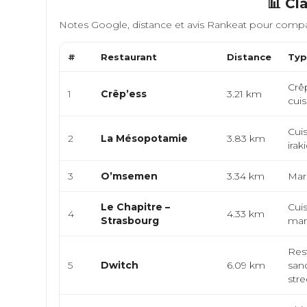
📊 Cl
Notes Google, distance et avis Rankeat pour compa
#
Restaurant
Distance
Typ
Crê
1
Crêp’ess
3.21 km
cuis
Cuis
2
La Mésopotamie
3.83 km
irak
3
O’msemen
3.34 km
Maro
Le Chapitre –
Cuis
4
4.33 km
Strasbourg
marc
Rest
5
Dwitch
6.09 km
sand
stree