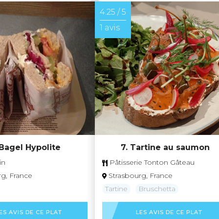
4.25 / 5
1 avis
7. Tartine au saumon
 Bagel Hypolite
Pâtisserie Tonton Gâteau
in
Strasbourg, France
rg, France
Tartine
Bruschetta
ES AVIS DE CE PLAT
LES AVIS DE CE PLAT