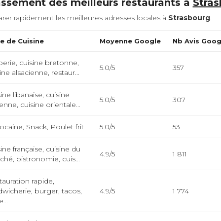
assement des meilleurs restaurants à
Stra
rer rapidement les meilleures adresses locales à
Strasbourg
.
e de Cuisine
Moyenne Google
Nb Avis Goog
perie, cuisine bretonne,
5.0/5
357
ine alsacienne, restaur...
ine libanaise, cuisine
5.0/5
307
ienne, cuisine orientale...
caine, Snack, Poulet frit
5.0/5
53
ine française, cuisine du
4.9/5
1 811
hé, bistronomie, cuis...
auration rapide,
wicherie, burger, tacos,
4.9/5
1 774
...