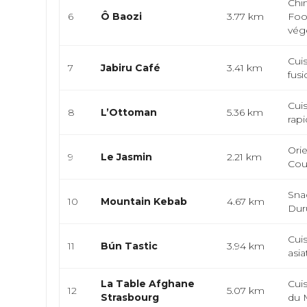
Chin
6
Ô Baozi
3.77 km
Foo
végé
Cuis
7
Jabiru Café
3.41 km
fusi
Cuis
8
L’Ottoman
5.36 km
rapi
Ori
9
Le Jasmin
2.21 km
Cou
Sna
10
Mountain Kebab
4.67 km
Du
Cui
11
Bún Tastic
3.94 km
asia
La Table Afghane
Cuis
12
5.07 km
Strasbourg
du M