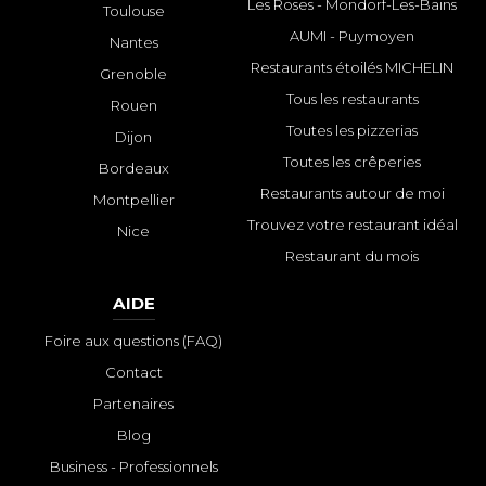
Les Roses - Mondorf-Les-Bains
Toulouse
AUMI - Puymoyen
Nantes
Restaurants étoilés MICHELIN
Grenoble
Tous les restaurants
Rouen
Toutes les pizzerias
Dijon
Toutes les crêperies
Bordeaux
Restaurants autour de moi
Montpellier
Trouvez votre restaurant idéal
Nice
Restaurant du mois
AIDE
Foire aux questions (FAQ)
Contact
Partenaires
Blog
Business - Professionnels