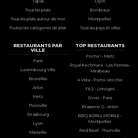
Tapas
Dijon
Tous les plats
Bordeaux
Tous les plats autour de moi
Montpellier
Toutes les catégories de plat
Tous les pays et villes
RESTAURANTS PAR
TOP RESTAURANTS
VILLE
Pocha ! - Metz
Paris
Royal Kechmara - Les Pennes-
Luxembourg Ville
Mirabeau
Bruxelles
A Vista - Porto-Vecchio
Arlon
FILS - Limoges
Metz
Ovvio - Paris
Thionville
Brasserie G - Arlon
Strasbourg
BBQ &GRILL MOBILE -
Montpellier
Lyon
Red Beef - Thionville
Marseille