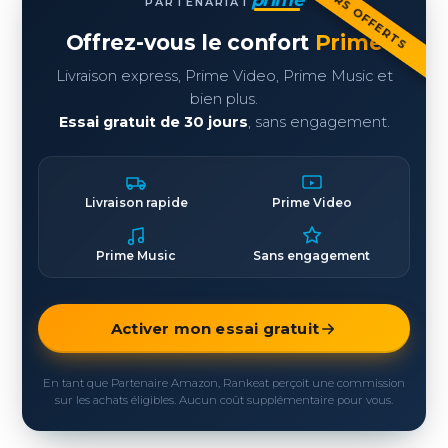
30 JOURS OFFERTS
prime
PARTENARIAT
Offrez-vous le confort
Prime
Livraison express, Prime Video, Prime Music et
bien plus.
Essai gratuit de 30 jours
, sans engagement.
Livraison rapide
Prime Video
Prime Music
Sans engagement
Activer mon essai gratuit
En tant que Partenaire Amazon, Rankeat perçoit une commission
sur les achats éligibles. Aucun coût supplémentaire pour vous.