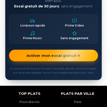
bien plus.
Essai gratuit de 30 jours
, sans engagement.
Livraison rapide
Prime Video
Prime Music
Sans engagement
Activer mon essai gratuit
En tant que Partenaire Amazon, Rankeat perçoit une commission
sur les achats éligibles. Aucun coût supplémentaire pour vous.
TOP PLATS
PLATS PAR VILLE
Pizza diavola
Paris