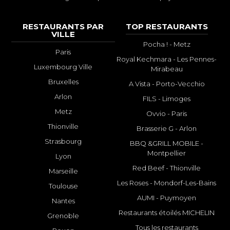
RESTAURANTS PAR
TOP RESTAURANTS
VILLE
Pocha ! - Metz
Paris
Royal Kechmara - Les Pennes-
Luxembourg Ville
Mirabeau
Bruxelles
A Vista - Porto-Vecchio
Arlon
FILS - Limoges
Metz
Ovvio - Paris
Thionville
Brasserie G - Arlon
Strasbourg
BBQ &GRILL MOBILE -
Montpellier
Lyon
Red Beef - Thionville
Marseille
Les Roses - Mondorf-Les-Bains
Toulouse
AUMI - Puymoyen
Nantes
Restaurants étoilés MICHELIN
Grenoble
Tous les restaurants