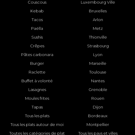
Couscous
Luxembourg Ville
Kebab
Bruxelles
Tacos
Arlon
Paëlla
Metz
Sushis
Thionville
Crêpes
Strasbourg
Pâtes carbonara
Lyon
Burger
Marseille
Raclette
Toulouse
Buffet à volonté
Nantes
Lasagnes
Grenoble
Moules frites
Rouen
Tapas
Dijon
Tous les plats
Bordeaux
Tous les plats autour de moi
Montpellier
Toutes les catégories de plat
Tous les pays et villes