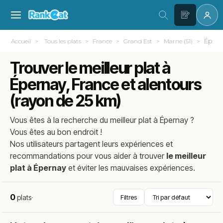
Éper
Accueil
Tous les plats
France
Grand Est
Marne (51)
Trouver le meilleur plat à
Épernay, France et alentours
(rayon de 25 km)
Vous êtes à la recherche du meilleur plat à
Épernay
?
Vous êtes au bon endroit !
Nos utilisateurs partagent leurs expériences et
recommandations pour vous aider à trouver
le meilleur
plat à Épernay
et éviter les mauvaises expériences.
0
plats
·
Filtres