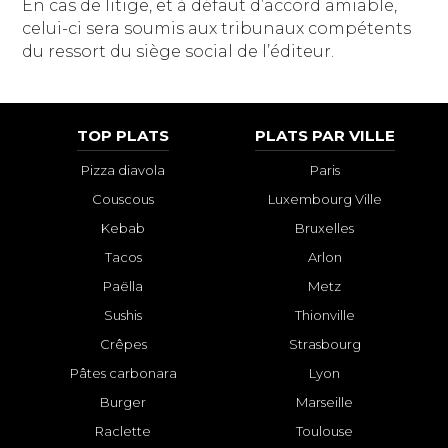
En cas de litige, et à défaut d’accord amiable,
celui-ci sera soumis aux tribunaux compétents
du ressort du siège social de l’éditeur.
TOP PLATS
PLATS PAR VILLE
Pizza diavola
Paris
Couscous
Luxembourg Ville
Kebab
Bruxelles
Tacos
Arlon
Paëlla
Metz
Sushis
Thionville
Crêpes
Strasbourg
Pâtes carbonara
Lyon
Burger
Marseille
Raclette
Toulouse