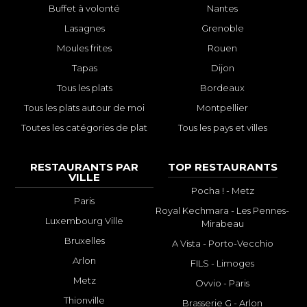
Buffet à volonté
Nantes
Lasagnes
Grenoble
Moules frites
Rouen
Tapas
Dijon
Tous les plats
Bordeaux
Tous les plats autour de moi
Montpellier
Toutes les catégories de plat
Tous les pays et villes
RESTAURANTS PAR
TOP RESTAURANTS
VILLE
Pocha ! - Metz
Paris
Royal Kechmara - Les Pennes-
Luxembourg Ville
Mirabeau
Bruxelles
A Vista - Porto-Vecchio
Arlon
FILS - Limoges
Metz
Ovvio - Paris
Thionville
Brasserie G - Arlon