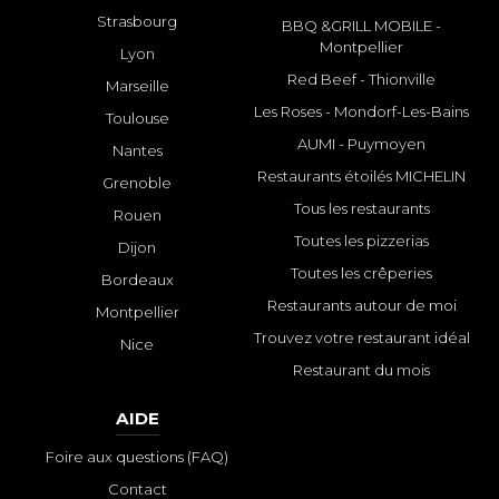
Strasbourg
BBQ &GRILL MOBILE -
Montpellier
Lyon
Red Beef - Thionville
Marseille
Les Roses - Mondorf-Les-Bains
Toulouse
AUMI - Puymoyen
Nantes
Restaurants étoilés MICHELIN
Grenoble
Tous les restaurants
Rouen
Toutes les pizzerias
Dijon
Toutes les crêperies
Bordeaux
Restaurants autour de moi
Montpellier
Trouvez votre restaurant idéal
Nice
Restaurant du mois
AIDE
Foire aux questions (FAQ)
Contact