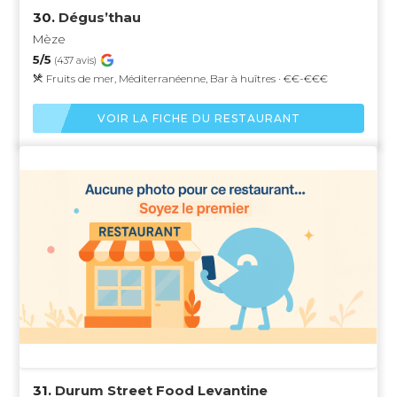
30.
Dégus’thau
Mèze
5/5
(437 avis)
Fruits de mer, Méditerranéenne, Bar à huîtres · €€-€€€
VOIR LA FICHE DU RESTAURANT
31.
Durum Street Food Levantine