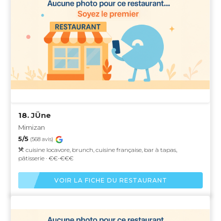
18.
JÜne
Mimizan
5/5
(568 avis)
cuisine locavore, brunch, cuisine française, bar à tapas,
pâtisserie · €€-€€€
VOIR LA FICHE DU RESTAURANT