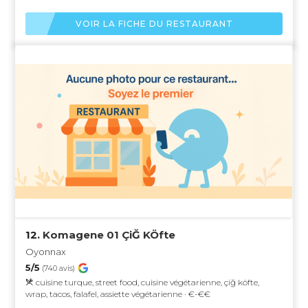
VOIR LA FICHE DU RESTAURANT
12.
Komagene 01 ÇiĞ KÖfte
Oyonnax
5/5
(740 avis)
cuisine turque, street food, cuisine végétarienne, çiğ köfte,
wrap, tacos, falafel, assiette végétarienne · €-€€