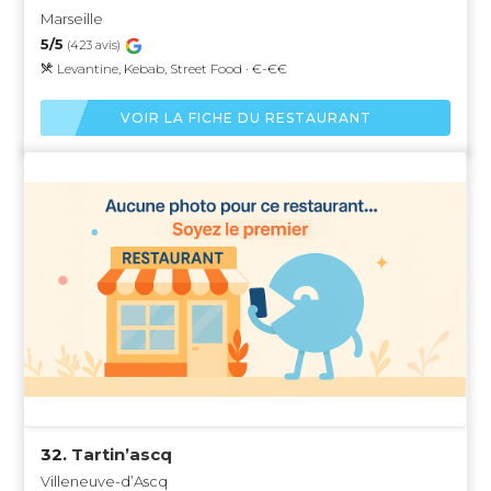
Marseille
5/5
(423 avis)
Levantine, Kebab, Street Food · €-€€
VOIR LA FICHE DU RESTAURANT
32.
Tartin’ascq
Villeneuve-d’Ascq