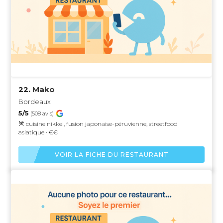
22.
Mako
Bordeaux
5/5
(508 avis)
cuisine nikkei, fusion japonaise-péruvienne, streetfood
asiatique · €€
VOIR LA FICHE DU RESTAURANT