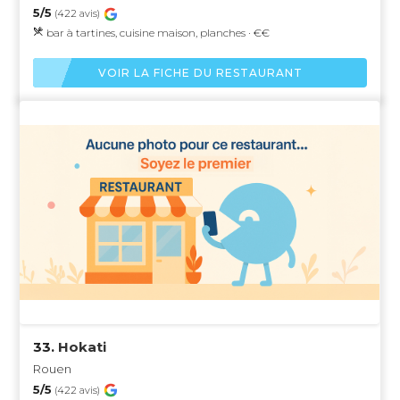
5/5
(422 avis)
bar à tartines, cuisine maison, planches · €€
VOIR LA FICHE DU RESTAURANT
33.
Hokati
Rouen
5/5
(422 avis)