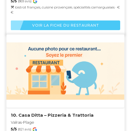
5/5
(869 avis)
bistrot français, cuisine provençale, spécialités camarguaises · €
€
VOIR LA FICHE DU RESTAURANT
10.
Casa Ditta – Pizzeria & Trattoria
Valras-Plage
5/5
(821 avis)