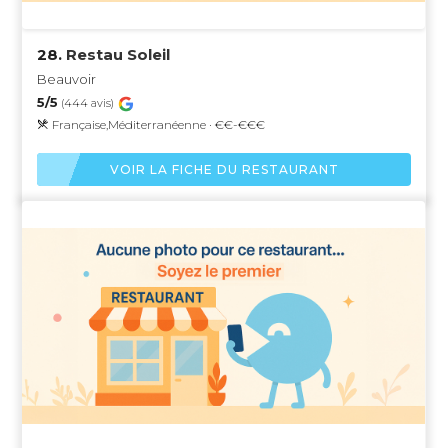
28.
Restau Soleil
Beauvoir
5/5
(444 avis)
Française,Méditerranéenne · €€-€€€
VOIR LA FICHE DU RESTAURANT