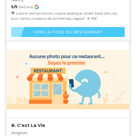
5/5
(943 avis)
cuisine vietnamienne, cuisine asiatique, street food, pho, bo
bun, nems, rouleaux de printemps, ragoût · €-€€
VOIR LA FICHE DU RESTAURANT
8.
C’est La Vie
Avignon