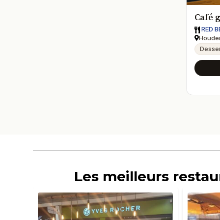
Café 
RED B
Houde
Desser
Les meilleurs resta