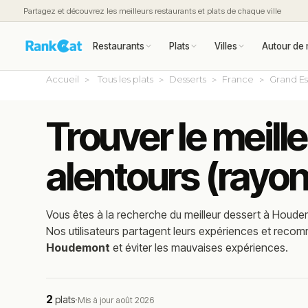
Partagez et découvrez les meilleurs restaurants et plats de chaque ville
Restaurants
Plats
Villes
Autour de 
Accueil
Tous les plats
Desserts
France
Grand Es
Trouver le meil
alentours (rayo
Vous êtes à la recherche du meilleur
dessert
à
Houde
Nos utilisateurs partagent leurs expériences et reco
Houdemont
et éviter les mauvaises expériences.
2
plats
·
Mis à jour août 2026