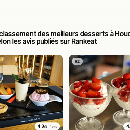
classement des meilleurs desserts à Hou
lon les avis publiés sur Rankeat
#2
4.3
4
/5
1 avis