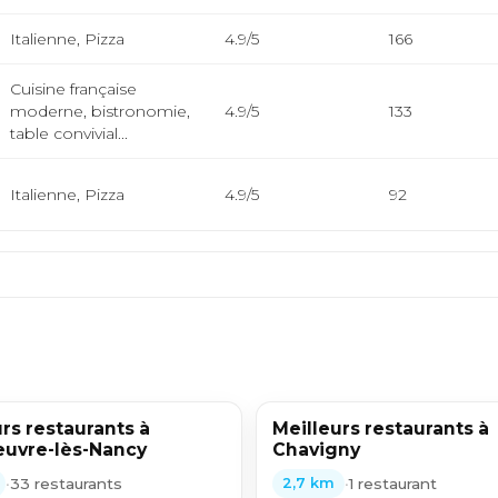
Italienne, Pizza
4.9/5
166
Cuisine française
moderne, bistronomie,
4.9/5
133
table convivial...
Italienne, Pizza
4.9/5
92
rs restaurants à
Meilleurs restaurants à
uvre-lès-Nancy
Chavigny
•
33 restaurants
•
1 restaurant
2,7 km