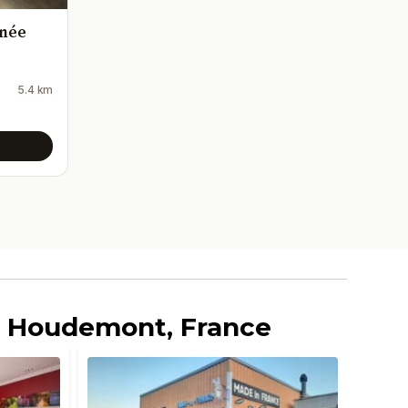
inée
5.4 km
 à Houdemont, France