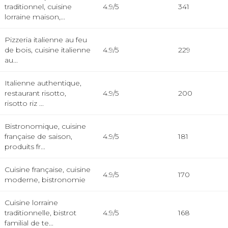
traditionnel, cuisine
4.9/5
341
lorraine maison,...
Pizzeria italienne au feu
de bois, cuisine italienne
4.9/5
229
au...
Italienne authentique,
restaurant risotto,
4.9/5
200
risotto riz ...
Bistronomique, cuisine
française de saison,
4.9/5
181
produits fr...
Cuisine française, cuisine
4.9/5
170
moderne, bistronomie
Cuisine lorraine
traditionnelle, bistrot
4.9/5
168
familial de te...