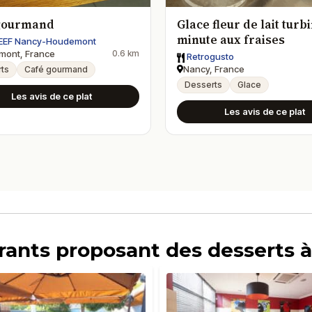
gourmand
Glace fleur de lait turb
minute aux fraises
EEF Nancy-Houdemont
mont, France
0.6 km
Retrogusto
Nancy, France
ts
Café gourmand
Desserts
Glace
Les avis de ce plat
Les avis de ce plat
urants proposant des desserts