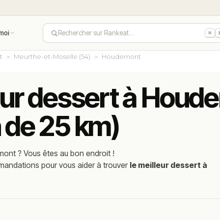
moi
Rechercher sur Rankeat…
⌘
t
Meurthe-et-Moselle (54)
Houdemont
leur dessert à Houd
n de 25 km)
mont
? Vous êtes au bon endroit !
mmandations pour vous aider à trouver
le meilleur dessert à