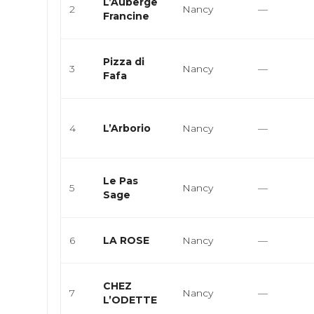
L’Auberge
2
Nancy
—
Francine
Pizza di
3
Nancy
—
Fafa
4
L’Arborio
Nancy
—
Le Pas
5
Nancy
—
Sage
6
LA ROSE
Nancy
—
CHEZ
7
Nancy
—
L’ODETTE