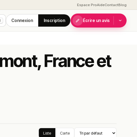
Espace Pro
Aide
Contact
Blog
Connexion
Inscription
Écrire un avis
K
emont, France et
Liste
Carte