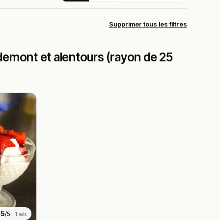
Supprimer tous les filtres
demont et alentours (rayon de 25
.5
/5
1 avis