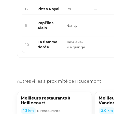
8
Pizza Royal
Toul
—
Papi’lles
9
Nancy
—
Alain
La flamme
Jarville-la-
10
—
dorée
Malgrange
Autres villes à proximité de Houdemont
Meilleurs restaurants à
Meilleu
Heillecourt
Vandoe
•
8 restaurants
1,3 km
2,0 km