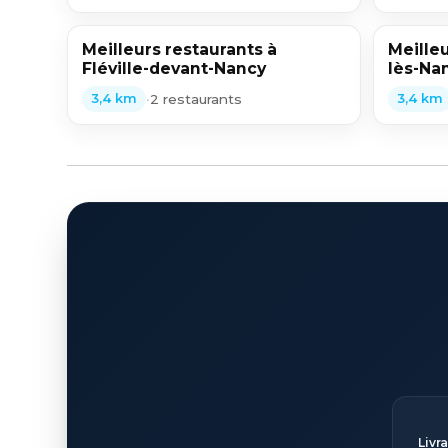
Meilleurs restaurants à
Meilleu
Fléville-devant-Nancy
lès-Na
•
2 restaurants
3,4 km
3,4 km
Livr