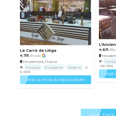
L’Ancien
4.6/5
Le Carré de Liège
(393 
4.7/5
Houdem
(34 avis)
Houdemont, France
Françai
· €€-€€€
Française
Européenne
Moderne
· €
€-€€€
VOIR 
VOIR LA FICHE DU RESTAURANT
VOIR TOUS