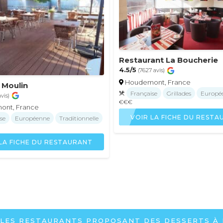
Restaurant La Boucherie
4.5/5
(7627 avis)
Houdemont, France
 Moulin
Française
Grillades
Europé
avis)
€€€
ont, France
VOIR LA FICHE DU REST
se
Européenne
Traditionnelle
LA FICHE DU RESTAURANT
 LES RESTAURANTS PROPOSANT DES DESSERTS 