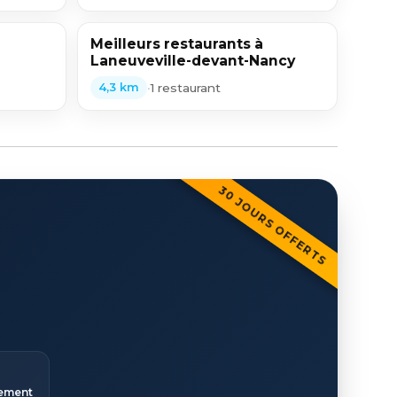
Meilleurs restaurants à
Laneuveville-devant-Nancy
•
1 restaurant
4,3 km
30 JOURS OFFERTS
ement