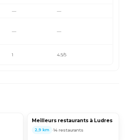
—
—
—
—
1
4.5/5
Meilleurs restaurants à Ludres
•
14 restaurants
2,9 km