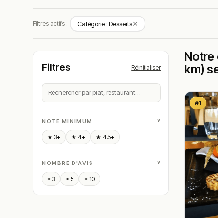
✕
Filtres actifs :
Catégorie : Desserts
Notre 
Filtres
km) se
Réinitialiser
#1
˅
NOTE MINIMUM
★ 3+
★ 4+
★ 4.5+
˅
NOMBRE D'AVIS
≥ 3
≥ 5
≥ 10