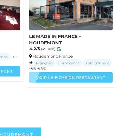
LE MADE IN FRANCE –
HOUDEMONT
4.2/5
(491 avis)
Houdemont, France
enne
· €€-
Française
Européenne
Traditionnelle
· €€-€€€
AURANT
VOIR LA FICHE DU RESTAURANT
À HOUDEMONT