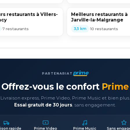
rs restaurants à Villers-
Meilleurs restaurants à
ncy
Jarville-la-Malgrange
•
7 restaurants
•
10 restaurants
3,5 km
prime
PARTENARIAT
Offrez-vous le confort
Prime
Livraison express, Prime Video, Prime Music et bien plus.
Essai gratuit de 30 jours
, sans engagement.
aison rapide
Prime Video
Prime Music
Sans engag