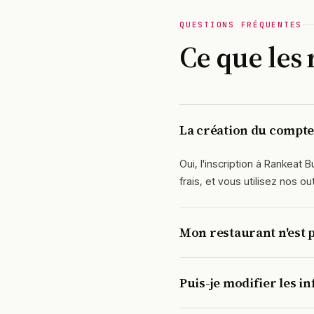
QUESTIONS FRÉQUENTES
Ce que les
La création du compte 
Oui, l'inscription à Rankeat
frais, et vous utilisez nos ou
Mon restaurant n'est p
Vous le créez directement p
Puis-je modifier les in
spécialité. Notre équipe val