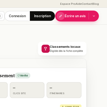
Espace Pro
Aide
Contact
Blog
Connexion
Inscription
Écrire un avis
K
Classements locaux
Éligible dès la fiche complète
ssement
Vérifié
—
—
CLICS SITE
ITINÉRAIRES