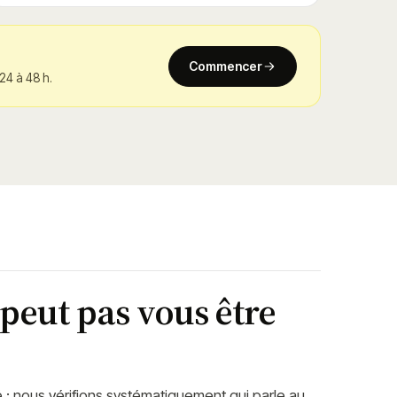
Commencer
 24 à 48 h.
peut pas vous être
té : nous vérifions systématiquement qui parle au