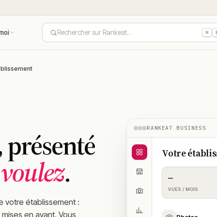
moi
Rechercher sur Rankeat…
⌘
tablissement
RANKEAT BUSINESS
, présenté
Votre établi
 voulez
.
—
VUES / MOIS
e votre établissement :
 mises en avant. Vous