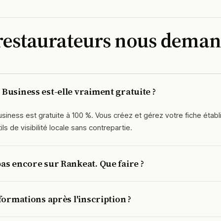
 restaurateurs nous dema
Business est-elle vraiment gratuite ?
 Business est gratuite à 100 %. Vous créez et gérez votre fiche éta
tils de visibilité locale sans contrepartie.
as encore sur Rankeat. Que faire ?
endant votre inscription, en renseignant les informations nécess
formations après l'inscription ?
ide votre demande sous 24 à 48 h, et la fiche vous est attribuée dè