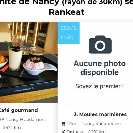
imité de Nancy
se
(rayon de 30km)
Rankeat
3.50 / 5
1 avis
 Café gourmand
3. Moules marinières
F Nancy-Houdemont
Léon - Nancy-Vandoeuvre
: 5.474 km
Distance : 4.291 km