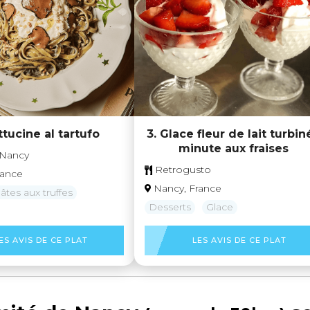
ttucine al tartufo
3. Glace fleur de lait turbin
minute aux fraises
Nancy
Retrogusto
rance
Nancy, France
âtes aux truffes
Desserts
Glace
ES AVIS DE CE PLAT
LES AVIS DE CE PLAT