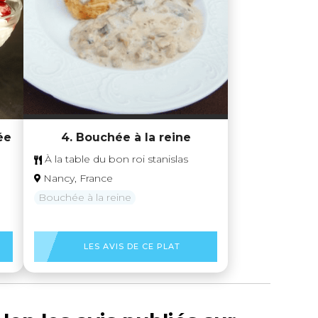
ée
4. Bouchée à la reine
À la table du bon roi stanislas
Nancy, France
Bouchée à la reine
LES AVIS DE CE PLAT