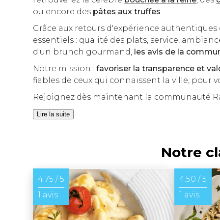
ou encore des
pâtes aux truffes
.
Grâce aux retours d'expérience authentiques d
essentiels : qualité des plats, service, ambian
d'un brunch gourmand,
les avis de la commu
Notre mission :
favoriser la transparence et va
fiables de ceux qui connaissent la ville, pour 
Rejoignez dès maintenant la communauté Ran
Lire la suite
Notre c
4.75 / 5
4.50 / 5
1 avis
1 avis