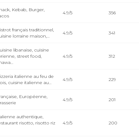
nack, Kebab, Burger,
4.9/5
356
acos
istrot français traditionnel,
4.9/5
341
uisine lorraine maison,...
uisine libanaise, cuisine
yrienne, street food,
4.9/5
312
hawa...
izzeria italienne au feu de
4.9/5
229
ois, cuisine italienne au...
rançaise, Européenne,
4.9/5
201
rasserie
talienne authentique,
estaurant risotto, risotto riz
4.9/5
200