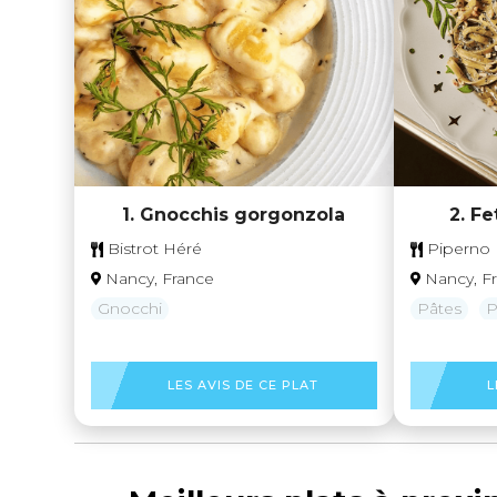
2. Fe
1. Gnocchis gorgonzola
Piperno 
Bistrot Héré
Nancy, F
Nancy, France
Pâtes
P
Gnocchi
LES AVIS DE CE PLAT
L