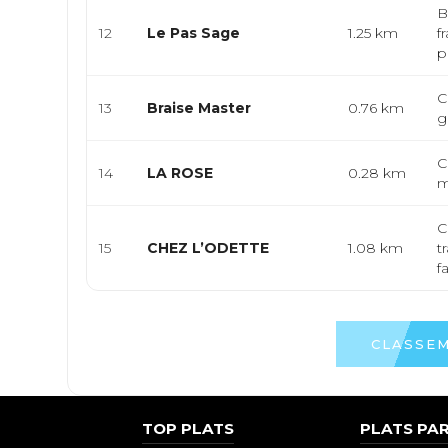
B
12
Le Pas Sage
1.25 km
f
p
C
13
Braise Master
0.76 km
g
C
14
LA ROSE
0.28 km
m
C
15
CHEZ L’ODETTE
1.08 km
t
f
CLASSEM
TOP PLATS
PLATS PAR