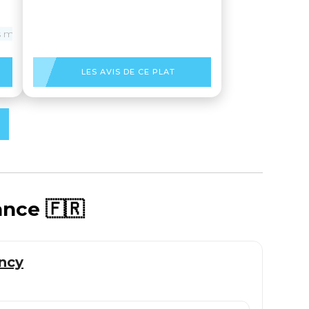
 marinières
LES AVIS DE CE PLAT
ance 🇫🇷
ncy