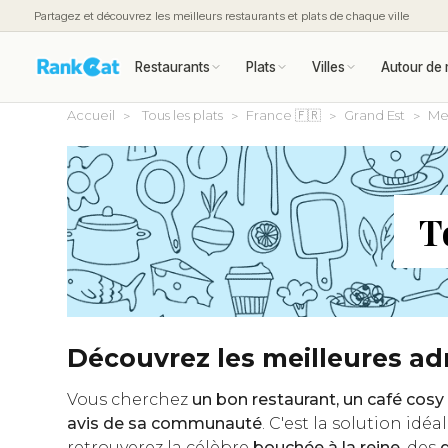
Partagez et découvrez les meilleurs restaurants et plats de chaque ville
Restaurants
Plats
Villes
Autour de 
Accueil
Tous les plats
France 🇫🇷
Grand Est
Me
T
Découvrez les meilleures a
Vous cherchez
un bon restaurant, un café co
avis de sa communauté
. C'est la solution idé
retrouverez la célèbre
bouchée à la reine
, des