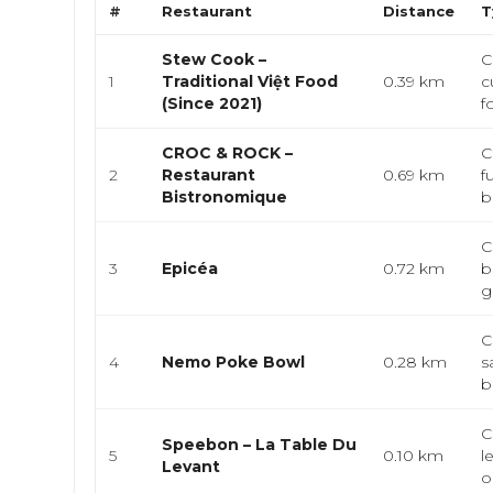
#
Restaurant
Distance
T
Stew Cook –
C
1
Traditional Việt Food
0.39 km
c
(Since 2021)
f
CROC & ROCK –
C
2
Restaurant
0.69 km
f
Bistronomique
b
C
3
Epicéa
0.72 km
b
g
C
4
Nemo Poke Bowl
0.28 km
s
b
C
Speebon – La Table Du
5
0.10 km
l
Levant
o