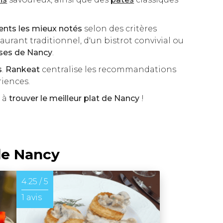
ents les mieux notés
selon des critères
taurant traditionnel, d'un bistrot convivial ou
sses de Nancy
.
s
.
Rankeat
centralise les recommandations
riences.
s à
trouver le meilleur plat de Nancy
!
de Nancy
4.25 / 5
1 avis