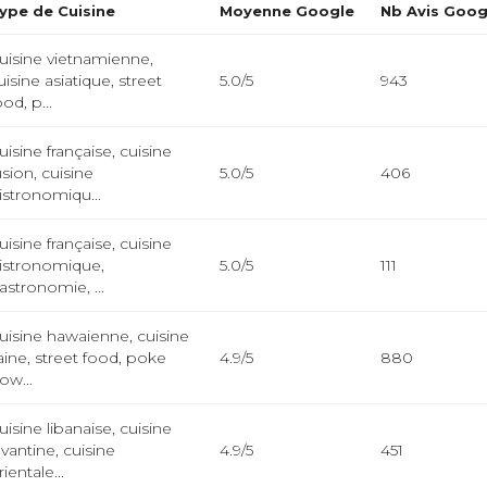
ype de Cuisine
Moyenne Google
Nb Avis Goog
uisine vietnamienne,
uisine asiatique, street
5.0/5
943
ood, p...
uisine française, cuisine
usion, cuisine
5.0/5
406
istronomiqu...
uisine française, cuisine
istronomique,
5.0/5
111
astronomie, ...
uisine hawaienne, cuisine
aine, street food, poke
4.9/5
880
ow...
uisine libanaise, cuisine
evantine, cuisine
4.9/5
451
rientale...