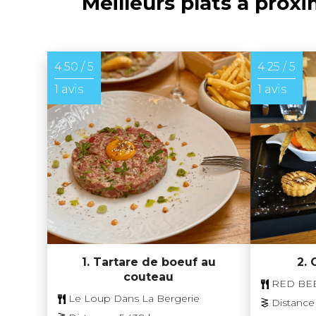
Meilleurs plats à prox
4.50 / 5
4.25 / 5
1 avis
1 avis
1. Tartare de boeuf au
2.
couteau
RED BEE
Le Loup Dans La Bergerie
Distance 