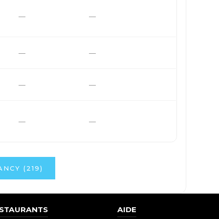
—
—
—
—
—
—
—
—
NCY (219)
ESTAURANTS
AIDE