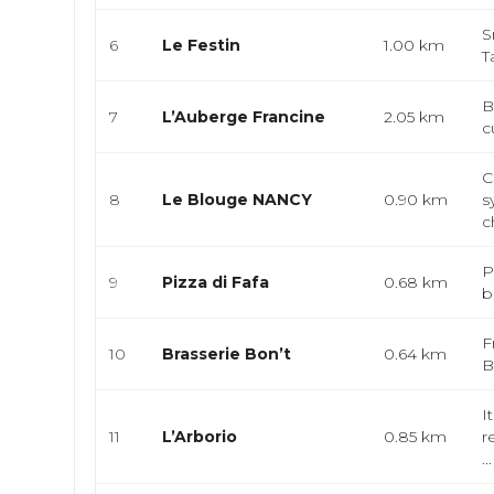
S
6
Le Festin
1.00 km
T
B
7
L’Auberge Francine
2.05 km
c
C
8
Le Blouge NANCY
0.90 km
s
c
P
9
Pizza di Fafa
0.68 km
b
F
10
Brasserie Bon’t
0.64 km
B
I
11
L’Arborio
0.85 km
r
...