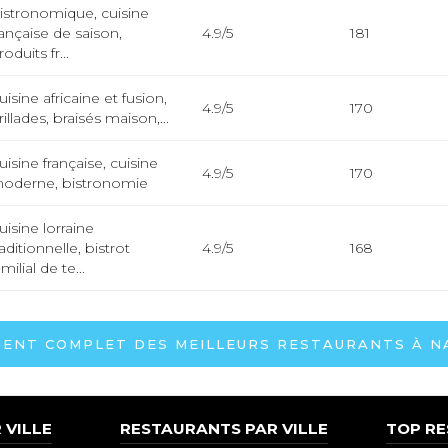
istronomique, cuisine
rançaise de saison,
4.9/5
181
roduits fr...
uisine africaine et fusion,
4.9/5
170
rillades, braisés maison,...
uisine française, cuisine
4.9/5
170
oderne, bistronomie
uisine lorraine
raditionnelle, bistrot
4.9/5
168
amilial de te...
ENT COMPLET DES MEILLEURS RESTAURANTS À NA
 VILLE
RESTAURANTS PAR VILLE
TOP R