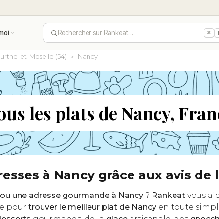
moi
Rechercher sur Rankeat…
⌘
urthe-et-Moselle (54)
Nancy
ous les plats de Nancy, Fran
dresses à Nancy grâce aux avis d
sy ou une adresse gourmande à Nancy
?
Rankeat
vous aid
ale pour
trouver le meilleur plat de Nancy
en toute simpli
desserts
gourmands, de la
glace
artisanale, des
gnocch