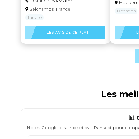
Distance : 5.438 km
Houdemo
Seichamps, France
Desserts
Tartare
LES AVIS DE CE PLAT
L
Les meil
📊 
Notes Google, distance et avis Rankeat pour compa