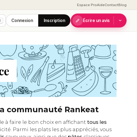
Espace Pro
Aide
Contact
Blog
Connexion
Inscription
Écrire un avis
K
ce
e la communauté Rankeat
e à faire le bon choix en affichant
tous les
cité. Parmi les plats les plus appréciés, vous
is
savoureux, ainsi que des
pâtes
classiques