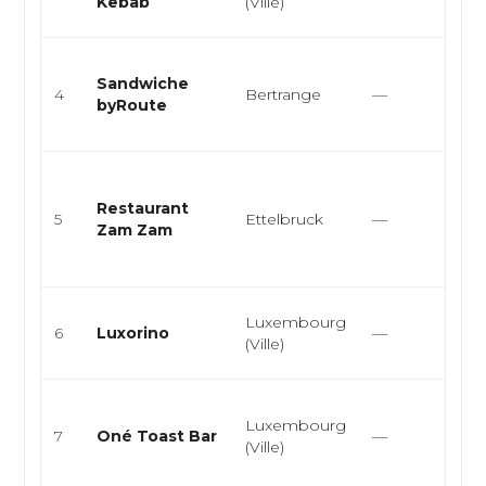
Kebab
(Ville)
D
Cu
Sandwiche
st
4
Bertrange
—
byRoute
s
m
Cu
or
Restaurant
5
Ettelbruck
—
re
Zam Zam
gr
li
Cu
Luxembourg
6
Luxorino
—
re
(Ville)
ra
Cu
Luxembourg
as
7
Oné Toast Bar
—
(Ville)
to
fu