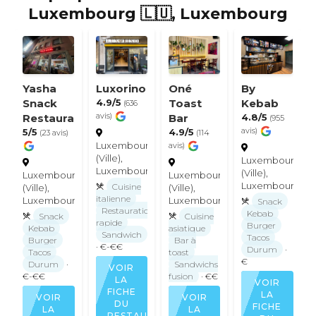
Luxembourg 🇱🇺, Luxembourg
Yasha
Luxorino
Oné
By
Snack
4.9/5
Toast
Kebab
(636
Restaurant
avis)
Bar
4.8/5
(955
5/5
4.9/5
avis)
(23 avis)
(114
Luxembourg
avis)
(Ville),
Luxembourg
Luxembourg
(Ville),
Luxembourg
Luxembourg
Luxembourg
Cuisine
(Ville),
(Ville),
italienne
Luxembourg
Luxembourg
Snack
Restauration
Kebab
Snack
Cuisine
rapide
Burger
Kebab
asiatique
Sandwich
Tacos
Burger
Bar à
· €-€€
Durum
·
Tacos
toast
€
Durum
·
Sandwichs
VOIR
€-€€
fusion
· €€
LA
VOIR
FICHE
LA
VOIR
VOIR
DU
FICHE
LA
LA
RESTAURANT