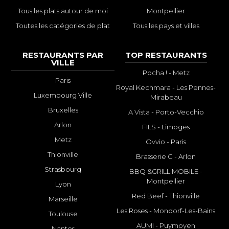
Tous les plats autour de moi
Montpellier
Toutes les catégories de plat
Tous les pays et villes
RESTAURANTS PAR
TOP RESTAURANTS
VILLE
Pocha ! - Metz
Paris
Royal Kechmara - Les Pennes-
Luxembourg Ville
Mirabeau
Bruxelles
A Vista - Porto-Vecchio
Arlon
FILS - Limoges
Metz
Ovvio - Paris
Thionville
Brasserie G - Arlon
Strasbourg
BBQ &GRILL MOBILE -
Montpellier
Lyon
Red Beef - Thionville
Marseille
Les Roses - Mondorf-Les-Bains
Toulouse
AUMI - Puymoyen
Nantes