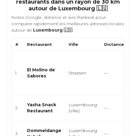
restaurants dans un rayon de 30 km
autour de
Luxembourg 🇱🇺
Notes Google, distance et avis Rankeat pour
comparer rapidement les meilleures adresses locales
autour de
Luxembourg 🇱🇺
.
#
Restaurant
Ville
Distance
T
Cu
ar
El Molino de
ép
1
Strassen
—
Sabores
la
am
em
Sn
Yasha Snack
Luxembourg
2
—
Bu
Restaurant
(Ville)
D
Sn
Dommeldange
Luxembourg
3
—
Bu