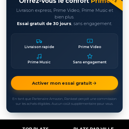
Offrez-vous le confort
Prime
Livraison express, Prime Video, Prime Music et
bien plus.
Essai gratuit de 30 jours
, sans engagement.
Livraison rapide
Prime Video
Prime Music
Sans engagement
Activer mon essai gratuit
En tant que Partenaire Amazon, Rankeat perçoit une commission
sur les achats éligibles. Aucun coût supplémentaire pour vous.
TOP PLATS
PLATS PAR VILLE