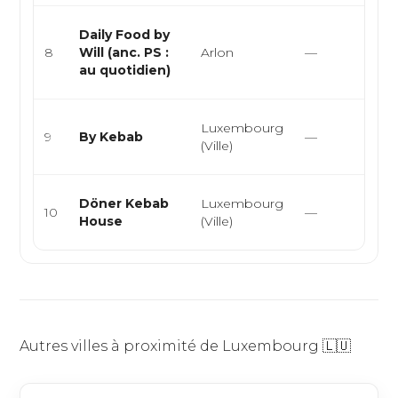
Sa
Daily Food by
ar
8
Will (anc. PS :
Arlon
—
tr
au quotidien)
et
Sn
Luxembourg
9
By Kebab
—
Bu
(Ville)
D
Sn
Döner Kebab
Luxembourg
10
—
Bu
House
(Ville)
D
Autres villes à proximité de Luxembourg 🇱🇺