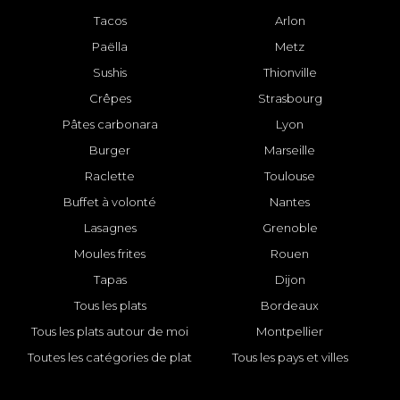
Tacos
Arlon
Paëlla
Metz
Sushis
Thionville
Crêpes
Strasbourg
Pâtes carbonara
Lyon
Burger
Marseille
Raclette
Toulouse
Buffet à volonté
Nantes
Lasagnes
Grenoble
Moules frites
Rouen
Tapas
Dijon
Tous les plats
Bordeaux
Tous les plats autour de moi
Montpellier
Toutes les catégories de plat
Tous les pays et villes