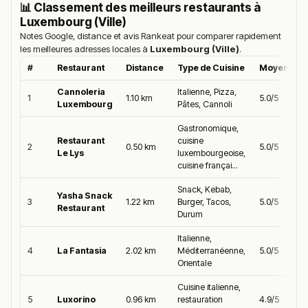
📊 Classement des meilleurs restaurants à
Luxembourg (Ville)
Notes Google, distance et avis Rankeat pour comparer rapidement
les meilleures adresses locales à
Luxembourg (Ville)
.
#
Restaurant
Distance
Type de Cuisine
Moyenne G
Cannoleria
Italienne, Pizza,
1
1.10 km
5.0/5
Luxembourg
Pâtes, Cannoli
Gastronomique,
Restaurant
cuisine
2
0.50 km
5.0/5
Le Lys
luxembourgeoise,
cuisine françai...
Snack, Kebab,
Yasha Snack
3
1.22 km
Burger, Tacos,
5.0/5
Restaurant
Durum
Italienne,
4
La Fantasia
2.02 km
Méditerranéenne,
5.0/5
Orientale
Cuisine italienne,
5
Luxorino
0.96 km
restauration
4.9/5