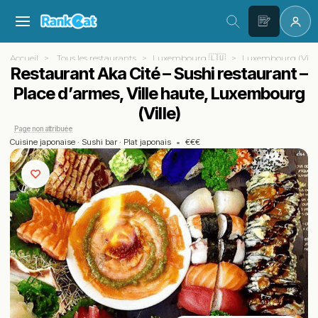
Accueil
Tous les restaurants
Luxembourg 🇱🇺
Luxembourg (Ville
Restaurant Aka Cité – Sushi restaurant –
Place d’armes, Ville haute, Luxembourg
(Ville)
Page non attribuée
Cuisine japonaise
·
Sushi bar
·
Plat japonais
•
€€€