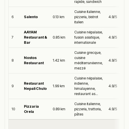
rapide, sandwich
Cuisine italienne,
6
Salento
0.13 km
pizzeria, bistrot
4.9/5
italien
AAYAM
Cuisine népalaise,
7
Restaurant &
0.85 km
fusion asiatique,
4.9/5
Bar
internationale
Cuisine grecque,
Nostos
cuisine
8
1.42 km
4.9/5
Restaurant
méditerranéenne,
mezzé
Cuisine népalaise,
Restaurant
indienne,
9
1.99 km
4.9/5
Nepali Chulo
himalayenne,
restaurant as...
Cuisine italienne,
Pizzaria
10
0.89 km
pizzeria, trattoria,
4.9/5
Orela
pâtes