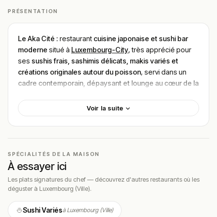
PRÉSENTATION
Le Aka Cité
: restaurant
cuisine japonaise et sushi bar
moderne
situé à
Luxembourg-City
, très apprécié pour
ses
sushis frais, sashimis délicats, makis variés et
créations originales autour du poisson
, servi dans un
cadre contemporain, dépaysant et lounge au cœur de la
ville près de la Place d’Armes
, parfait pour un
déjeuner,
un dîner ou un repas à partager entre amis ou en couple
,
Voir la suite
avec une
fourchette de prix ≈ 20–35 €
et une
note
globale positive (~4,1/5)
pour la
fraîcheur des produits,
l’ambiance originale et l’expérience sushi train le week-
end
bien que certains retours mentionnent que
le
SPÉCIALITÉS DE LA MAISON
service peut être lent aux heures de pointe et que le
À essayer ici
rapport qualité-prix est parfois jugé élevé
.
Les plats signatures du chef — découvrez d'autres restaurants où les
déguster à Luxembourg (Ville).
Localisation
Aka Cité
est situé au
3 Rue Genistre, 1623 Ville-Haute
Sushi Variés
à Luxembourg (Ville)