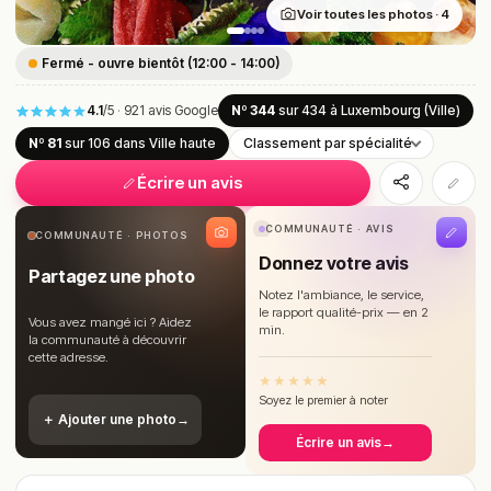
Voir toutes les photos · 4
Fermé - ouvre bientôt (12:00 - 14:00)
4.1
/5
·
921 avis Google
Nº 344
sur 434
à Luxembourg (Ville)
Nº 81
sur 106
dans Ville haute
Classement par spécialité
Écrire un avis
COMMUNAUTÉ · AVIS
COMMUNAUTÉ · PHOTOS
Donnez votre avis
Partagez une photo
Notez l'ambiance, le service,
le rapport qualité-prix — en 2
Vous avez mangé ici ? Aidez
min.
la communauté à découvrir
cette adresse.
★
★
★
★
★
Soyez le premier à noter
＋ Ajouter une photo
→
Écrire un avis
→