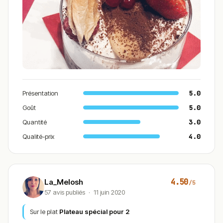
Présentation
5.0
Goût
5.0
Quantité
3.0
Qualité-prix
4.0
4.50
La_Melosh
/5
57 avis publiés
·
11 juin 2020
Sur le plat
Plateau spécial pour 2