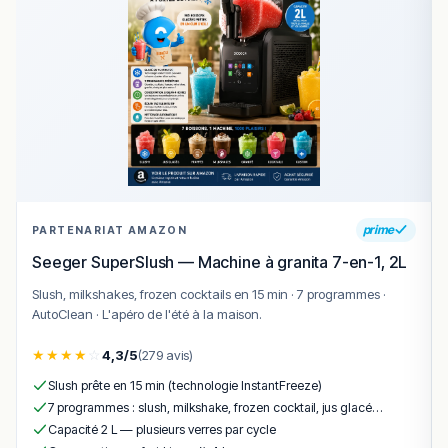
🍽️ Carte & plats emblématiques
sushi
– assortiment de sushis frais et variés, base
du menu.
sashimi
– tranches de poisson cru délicates,
souvent saumon ou thon.
maki
– makis traditionnels et créations signature.
tempura
– tempura de crevettes ou légumes
croustillants.
prime
PARTENARIAT AMAZON
gyoza
– ravioles japonaises frites ou vapeur,
populaires en entrée.
Seeger SuperSlush — Machine à granita 7-en-1, 2L
Slush, milkshakes, frozen cocktails en 15 min · 7 programmes ·
Conclusion
AutoClean · L'apéro de l'été à la maison.
Aka Cité
est une
adresse japonaise incontournable à
Luxembourg-City pour les amateurs de sushis et de
★
★
★
★
☆
4,3/5
(279 avis)
cuisine japonaise contemporaine
, offrant une
Slush prête en 15 min (technologie InstantFreeze)
expérience conviviale et dépaysante au cœur du
7 programmes : slush, milkshake, frozen cocktail, jus glacé…
centre-ville
.
Capacité 2 L — plusieurs verres par cycle