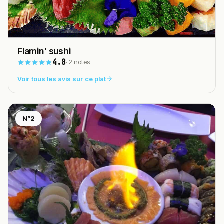
Flamin' sushi
4.8
· 2 notes
Voir tous les avis sur ce plat
N°2