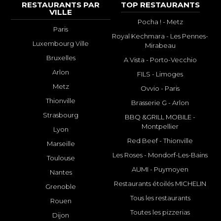
RESTAURANTS PAR
TOP RESTAURANTS
VILLE
Pocha ! - Metz
Paris
Royal Kechmara - Les Pennes-
Luxembourg Ville
Mirabeau
Bruxelles
A Vista - Porto-Vecchio
Arlon
FILS - Limoges
Metz
Ovvio - Paris
Thionville
Brasserie G - Arlon
Strasbourg
BBQ &GRILL MOBILE -
Montpellier
Lyon
Red Beef - Thionville
Marseille
Les Roses - Mondorf-Les-Bains
Toulouse
AUMI - Puymoyen
Nantes
Restaurants étoilés MICHELIN
Grenoble
Tous les restaurants
Rouen
Toutes les pizzerias
Dijon