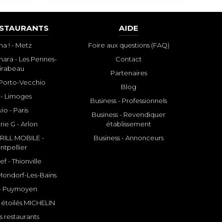
ESTAURANTS
AIDE
a ! - Metz
Foire aux questions (FAQ)
ara - Les Pennes-
Contact
irabeau
Partenaires
- Porto-Vecchio
Blog
 - Limoges
Business - Professionnels
io - Paris
Business - Revendiquer
rie G - Arlon
établissement
ILL MOBILE -
Business - Annonceurs
ntpellier
f - Thionville
 Mondorf-Les-Bains
- Puymoyen
 étoilés MICHELIN
s restaurants