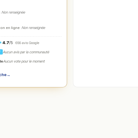
 :
Non renseignée
on en ligne :
Non renseignée
4.7
/5
★
· 656 avis Google
Aucun avis par la communauté
T
de
Aucun vote pour le moment
iche
→