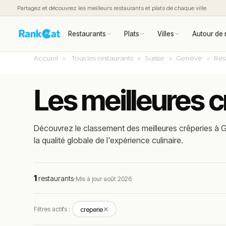
Partagez et découvrez les meilleurs restaurants et plats de chaque ville
Restaurants
Plats
Villes
Autour de 
Accueil
Tous les restaurants
Suisse
Genève
Res
Les meilleures 
Découvrez le classement des meilleures crêperies à G
la qualité globale de l'expérience culinaire.
1
restaurants
·
Mis à jour août 2026
✕
Filtres actifs :
creperie