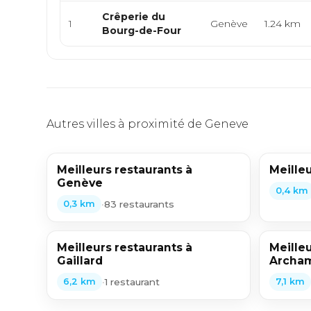
Crêperie du
1
Genève
1.24 km
Bourg-de-Four
Autres villes à proximité de Geneve
Meilleurs restaurants à
Meilleu
Genève
0,4 km
•
83 restaurants
0,3 km
Meilleurs restaurants à
Meilleu
Gaillard
Archa
•
1 restaurant
6,2 km
7,1 km