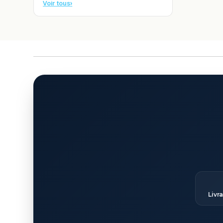
Voir tous
›
Livr