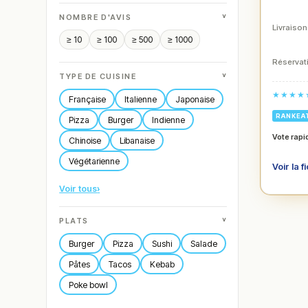
˅
NOMBRE D'AVIS
Livraison
≥ 10
≥ 100
≥ 500
≥ 1000
Réservati
˅
TYPE DE CUISINE
★★★★
Française
Italienne
Japonaise
RANKEA
Pizza
Burger
Indienne
Vote rapi
Chinoise
Libanaise
Végétarienne
Voir la f
Voir tous
›
˅
PLATS
Burger
Pizza
Sushi
Salade
Pâtes
Tacos
Kebab
Poke bowl