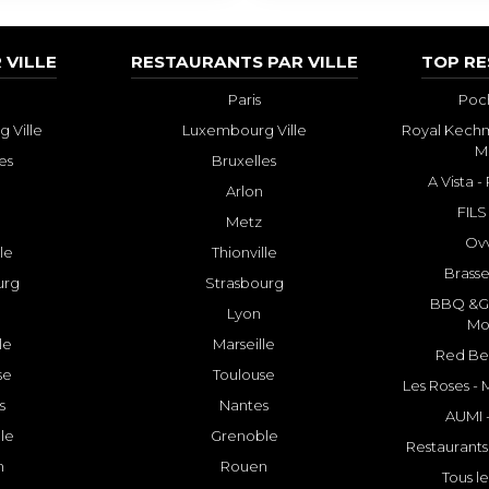
 VILLE
RESTAURANTS PAR VILLE
TOP R
Paris
Poch
 Ville
Luxembourg Ville
Royal Kechm
M
es
Bruxelles
A Vista 
Arlon
FILS
Metz
Ovv
lle
Thionville
Brasse
urg
Strasbourg
BBQ &GR
Lyon
Mo
le
Marseille
Red Bee
se
Toulouse
Les Roses -
s
Nantes
AUMI 
le
Grenoble
Restaurants
n
Rouen
Tous le