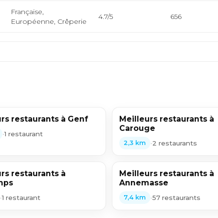
Française,
4.7/5
656
Européenne, Crêperie
rs restaurants à Genf
Meilleurs restaurants à
Carouge
•
1 restaurant
•
2 restaurants
2,3 km
rs restaurants à
Meilleurs restaurants à
mps
Annemasse
•
1 restaurant
•
57 restaurants
7,4 km