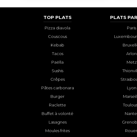
TOP PLATS
PLATS PAR
Pizza diavola
Paris
Couscous
Luxembourg
Kebab
Bruxell
Tacos
Arlon
Paëlla
Metz
Sushis
Thionvi
Crêpes
Strasbo
Pâtes carbonara
Lyon
Burger
Marseil
Raclette
Toulou
Buffet à volonté
Nante
Lasagnes
Grenob
Moules frites
Roue