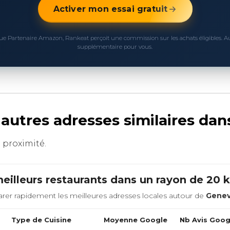
Activer mon essai gratuit
ue Partenaire Amazon, Rankeat perçoit une commission sur les achats éligibles. 
supplémentaire pour vous.
autres adresses similaires da
à proximité.
eilleurs restaurants dans un rayon de 20
rer rapidement les meilleures adresses locales autour de
Gene
Type de Cuisine
Moyenne Google
Nb Avis Goog