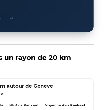
Aucun coût
ns un rayon de 20 km
 km autour de
Geneve
ve
.
le
Nb Avis Rankeat
Moyenne Avis Rankeat