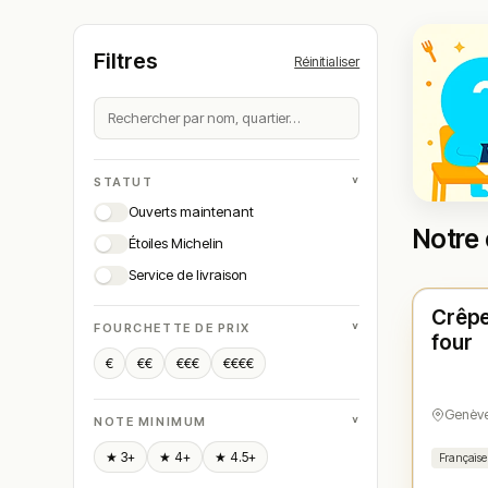
Filtres
Réinitialiser
˅
STATUT
Ouverts maintenant
Notre 
Étoiles Michelin
Ferm
Service de livraison
Crêpe
N° 
★
˅
FOURCHETTE DE PRIX
four
€
€€
€€€
€€€€
Genèv
˅
NOTE MINIMUM
★ 3+
★ 4+
★ 4.5+
Française