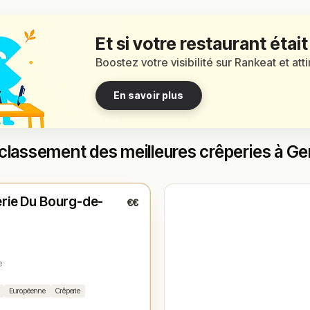
Et si votre restaurant était
Boostez votre visibilité sur Rankeat et att
En savoir plus
classement des meilleures crêperies à G
é
(12:00 – 21:00)
rie Du Bourg-de-
€€
1
e
Européenne
Crêperie