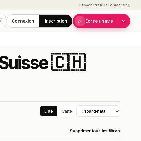
Espace Pro
Aide
Contact
Blog
Connexion
Inscription
Écrire un avis
K
 Suisse 🇨🇭
Liste
Carte
Supprimer tous les filtres