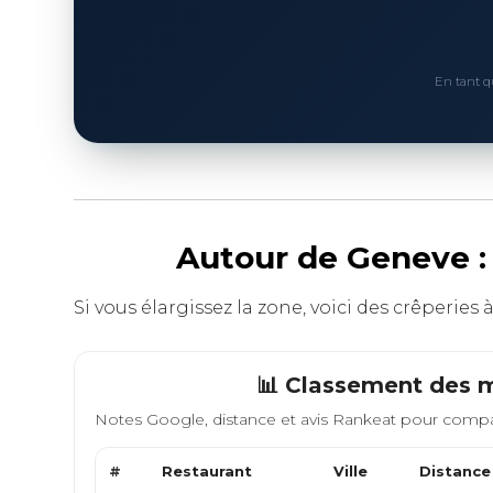
En tant q
Autour de Geneve : 
Si vous élargissez la zone, voici des crêperies 
📊 Classement des m
Notes Google, distance et avis Rankeat pour compa
#
Restaurant
Ville
Distance