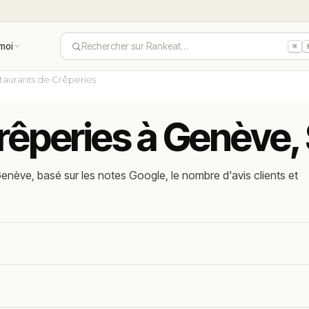
moi
Rechercher sur Rankeat…
⌘
taurants de Crêperies
crêperies à Genève,
enève, basé sur les notes Google, le nombre d'avis clients et