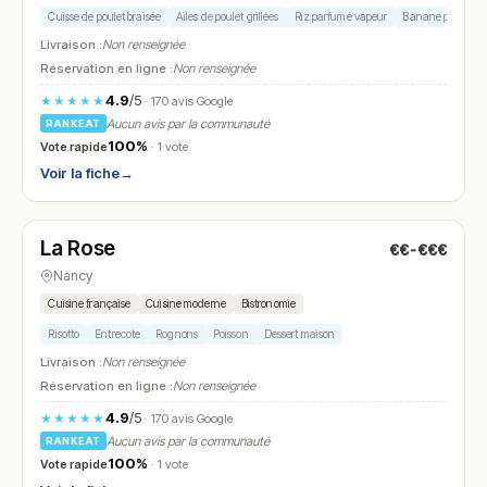
Cuisse de poulet braisée
Ailes de poulet grillées
Riz parfumé vapeur
Banane plantain f
Livraison :
Non renseignée
Réservation en ligne :
Non renseignée
4.9
/5
★★★★★
· 170 avis Google
Aucun avis par la communauté
RANKEAT
100%
Vote rapide
· 1 vote
Voir la fiche
→
Fermé
(fermé aujourd'hui)
La Rose
€€-€€€
N° 14
Nancy
Cuisine française
Cuisine moderne
Bistronomie
Risotto
Entrecote
Rognons
Poisson
Dessert maison
Livraison :
Non renseignée
Réservation en ligne :
Non renseignée
4.9
/5
★★★★★
· 170 avis Google
Aucun avis par la communauté
RANKEAT
100%
Vote rapide
· 1 vote