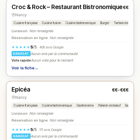
Croc & Rock – Restaurant Bistronomique
€€
N° 2
★
Nancy
Cuisine française
Cuisine fusion
Cuisine bistronomique
Burger
Tartare de bœuf
Livraison :
Non renseignée
Réservation en ligne :
Non renseignée
5
/5
★★★★★
· 406 avis Google
Aucun avis par la communauté
RANKEAT
Vote rapide
Aucun vote pour le moment
Voir la fiche
→
Fermé
(12:00 – 13:30, 19:30 – 21:30)
Epicéa
€€-€€€
N° 3
★
Nancy
Cuisine française
Cuisine bistronomique
Gastronomie
Paleron de bœuf
Saumon
Livraison :
Non renseignée
Réservation en ligne :
Non renseignée
5
/5
★★★★★
· 111 avis Google
Aucun avis par la communauté
RANKEAT