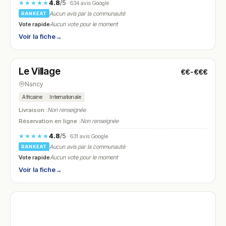
4.8
/5
★★★★★
· 634 avis Google
Aucun avis par la communauté
RANKEAT
Vote rapide
Aucun vote pour le moment
Voir la fiche
→
Fermé
Le Village
€€-€€€
N° 28
Nancy
Africaine
Internationale
Livraison :
Non renseignée
Réservation en ligne :
Non renseignée
4.8
/5
★★★★★
· 631 avis Google
Aucun avis par la communauté
RANKEAT
Vote rapide
Aucun vote pour le moment
Voir la fiche
→