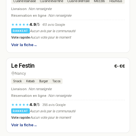
Cuisine libanaise
Cuisine levantine
Cuisine orientale
Mezzés
Houmous
Taboul
Livraison :
Non renseignée
Réservation en ligne :
Non renseignée
4.9
/5
★★★★★
· 451 avis Google
Aucun avis par la communauté
RANKEAT
Vote rapide
Aucun vote pour le moment
Voir la fiche
→
Fermé
(11:30 – 14:30, 17:30 – 22:30)
Le Festin
€-€€
N° 6
Nancy
Snack
Kebab
Burger
Tacos
Livraison :
Non renseignée
Réservation en ligne :
Non renseignée
4.9
/5
★★★★★
· 356 avis Google
Aucun avis par la communauté
RANKEAT
Vote rapide
Aucun vote pour le moment
Voir la fiche
→
Fermé
(12:00 – 14:00, 19:00 – 23:00)