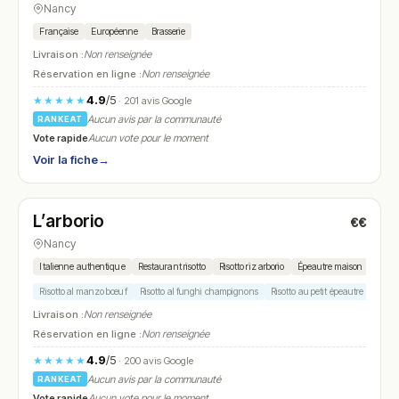
Nancy
Française
Européenne
Brasserie
Livraison :
Non renseignée
Réservation en ligne :
Non renseignée
4.9
/5
★★★★★
· 201 avis Google
Aucun avis par la communauté
RANKEAT
Vote rapide
Aucun vote pour le moment
Voir la fiche
→
Fermé
(11:30 – 14:30, 18:30 – 22:00)
L’arborio
€€
N° 11
Nancy
Italienne authentique
Restaurant risotto
Risotto riz arborio
Épeautre maison
Risotto al manzo bœuf
Risotto al funghi champignons
Risotto au petit épeautre
Risott
Livraison :
Non renseignée
Réservation en ligne :
Non renseignée
4.9
/5
★★★★★
· 200 avis Google
Aucun avis par la communauté
RANKEAT
Vote rapide
Aucun vote pour le moment