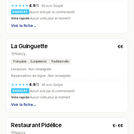
4.9
/5
★★★★★
· 89 avis Google
Aucun avis par la communauté
RANKEAT
Vote rapide
Aucun vote pour le moment
Voir la fiche
→
Fermé
(12:00 – 15:00, 19:00 – 01:00)
La Guinguette
€€
N° 20
Nancy
Française
Européenne
Traditionnelle
Livraison :
Non renseignée
Réservation en ligne :
Non renseignée
4.9
/5
★★★★★
· 49 avis Google
Aucun avis par la communauté
RANKEAT
Vote rapide
Aucun vote pour le moment
Voir la fiche
→
Fermé
(fermé aujourd'hui)
Restaurant Pidélice
€-€€
N° 21
Nancy