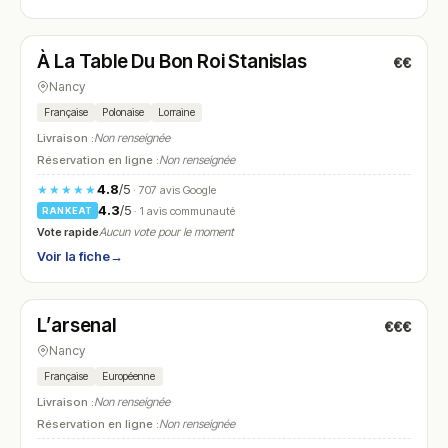
Fermé
(12:15 – 13:15, 19:15 – 21:15)
À La Table Du Bon Roi Stanislas
€€
N° 26
Nancy
Française
Polonaise
Lorraine
Livraison :
Non renseignée
Réservation en ligne :
Non renseignée
4.8
/5
★★★★★
· 707 avis Google
4.3
/5
· 1 avis communauté
RANKEAT
Vote rapide
Aucun vote pour le moment
Voir la fiche
→
Fermé
(12:00 – 14:00, 19:00 – 23:00)
L’arsenal
€€€
N° 27
Nancy
Française
Européenne
Livraison :
Non renseignée
Réservation en ligne :
Non renseignée