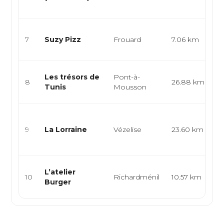
re
Pi
7
Suzy Pizz
Frouard
7.06 km
it
e
Tu
Les trésors de
Pont-à-
8
26.88 km
M
Tunis
Mousson
No
Cu
a
9
La Lorraine
Vézelise
23.60 km
tr
ca
B
L’atelier
10
Richardménil
10.57 km
Am
Burger
f