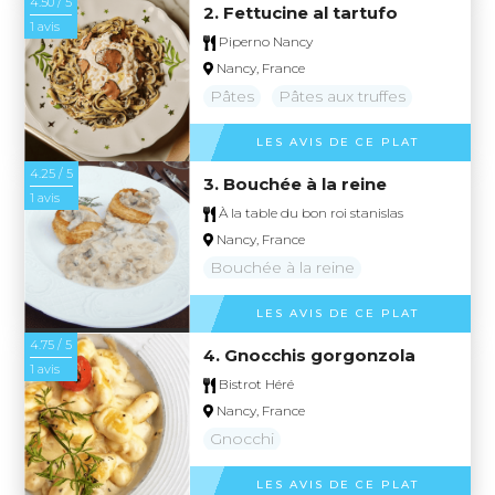
4.50 / 5
2. Fettucine al tartufo
1 avis
Piperno Nancy
Nancy, France
Pâtes
Pâtes aux truffes
LES AVIS DE CE PLAT
4.25 / 5
3. Bouchée à la reine
1 avis
À la table du bon roi stanislas
Nancy, France
Bouchée à la reine
LES AVIS DE CE PLAT
4.75 / 5
4. Gnocchis gorgonzola
1 avis
Bistrot Héré
Nancy, France
Gnocchi
LES AVIS DE CE PLAT