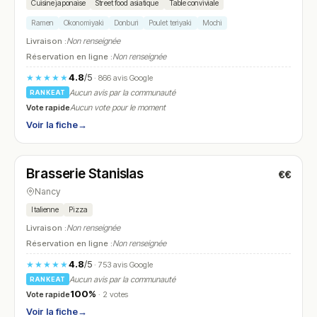
Cuisine japonaise
Street food asiatique
Table conviviale
Ramen
Okonomiyaki
Donburi
Poulet teriyaki
Mochi
Livraison :
Non renseignée
Réservation en ligne :
Non renseignée
4.8
/5
★★★★★
· 866 avis Google
Aucun avis par la communauté
RANKEAT
Vote rapide
Aucun vote pour le moment
Voir la fiche
→
Fermé
(12:00 – 14:00, 19:00 – 22:00)
Brasserie Stanislas
€€
N° 25
Nancy
Italienne
Pizza
Livraison :
Non renseignée
Réservation en ligne :
Non renseignée
4.8
/5
★★★★★
· 753 avis Google
Aucun avis par la communauté
RANKEAT
100%
Vote rapide
· 2 votes
Voir la fiche
→