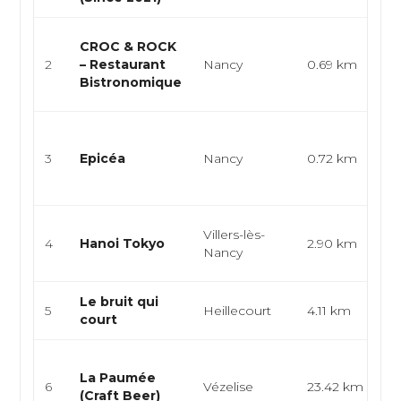
Cu
CROC & ROCK
cu
2
– Restaurant
Nancy
0.69 km
cu
Bistronomique
bi
Cu
cu
3
Epicéa
Nancy
0.72 km
b
ga
V
Villers-lès-
4
Hanoi Tokyo
2.90 km
J
Nancy
As
Le bruit qui
Br
5
Heillecourt
4.11 km
court
cu
Ba
La Paumée
br
6
Vézelise
23.42 km
(Craft Beer)
ar