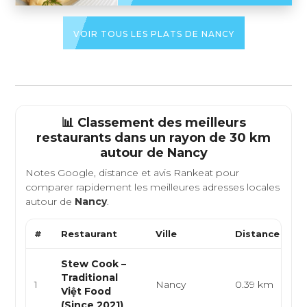
VOIR TOUS LES PLATS DE NANCY
📊 Classement des meilleurs
restaurants dans un rayon de 30 km
autour de
Nancy
Notes Google, distance et avis Rankeat pour
comparer rapidement les meilleures adresses locales
autour de
Nancy
.
#
Restaurant
Ville
Distance
T
Stew Cook –
Cu
Traditional
v
1
Nancy
0.39 km
Việt Food
cu
(Since 2021)
st