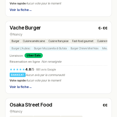
Vote rapide
Aucun vote pour le moment
Voir la fiche
→
Fermé
(12:00 – 14:00, 19:00 – 22:00)
Vache Burger
€-€€
N° 23
Nancy
Burger
Cuisine américaine
Cuisine française
Fast-food gourmet
Cuisine maison
Burger L'Aubrac
Burger Mozzarella di Bufala
Burger Chèvre Miel Noix
Meuhrveille
Livraison :
Uber Eats
Réservation en ligne :
Non renseignée
4.8
/5
★★★★★
· 881 avis Google
Aucun avis par la communauté
RANKEAT
Vote rapide
Aucun vote pour le moment
Voir la fiche
→
Fermé
(12:00 – 14:00, 19:00 – 22:00)
Osaka Street Food
€€
N° 24
Nancy