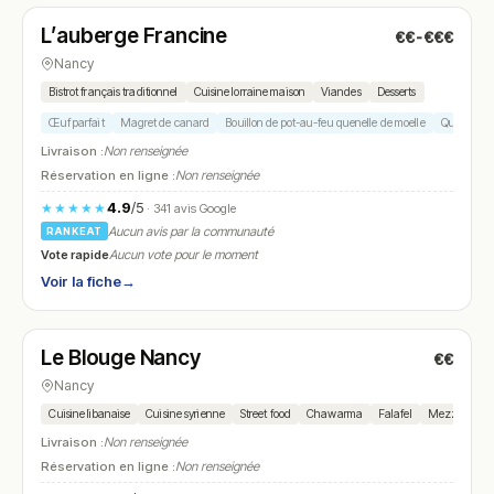
L’auberge Francine
€€-€€€
N° 7
Nancy
Bistrot français traditionnel
Cuisine lorraine maison
Viandes
Desserts
Œuf parfait
Magret de canard
Bouillon de pot-au-feu quenelle de moelle
Quasi de v
Livraison :
Non renseignée
Réservation en ligne :
Non renseignée
4.9
/5
★★★★★
· 341 avis Google
Aucun avis par la communauté
RANKEAT
Vote rapide
Aucun vote pour le moment
Voir la fiche
→
Fermé
(fermé aujourd'hui)
Le Blouge Nancy
€€
N° 8
Nancy
Cuisine libanaise
Cuisine syrienne
Street food
Chawarma
Falafel
Mezzés
K
Livraison :
Non renseignée
Réservation en ligne :
Non renseignée