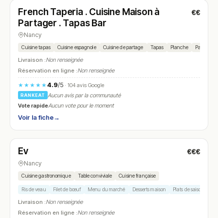
French Taperia . Cuisine Maison à
€€
N° 18
Partager . Tapas Bar
Nancy
Cuisine tapas
Cuisine espagnole
Cuisine de partage
Tapas
Planche
Paella
P
Livraison :
Non renseignée
Réservation en ligne :
Non renseignée
4.9
/5
★★★★★
· 104 avis Google
Aucun avis par la communauté
RANKEAT
Vote rapide
Aucun vote pour le moment
Voir la fiche
→
Fermé
(fermé aujourd'hui)
Ev
€€€
N° 19
Nancy
Cuisine gastronomique
Table conviviale
Cuisine française
Ris de veau
Filet de bœuf
Menu du marché
Desserts maison
Plats de saison
Livraison :
Non renseignée
Réservation en ligne :
Non renseignée