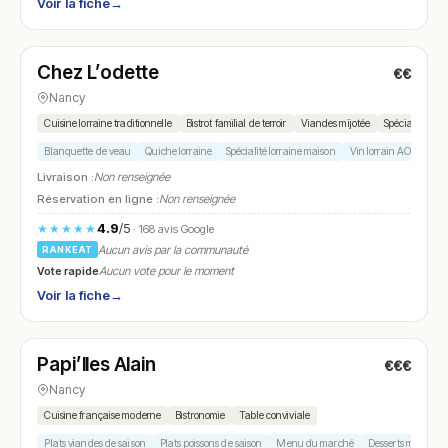
Voir la fiche
→
Fermé
(fermé aujourd'hui)
Chez L’odette
€€
N° 15
Nancy
Cuisine lorraine traditionnelle
Bistrot familial de terroir
Viandes mijotée
Spécialités ré
Blanquette de veau
Quiche lorraine
Spécialité lorraine maison
Vin lorrain AOC Côtes
Livraison :
Non renseignée
Réservation en ligne :
Non renseignée
4.9
/5
★★★★★
· 168 avis Google
Aucun avis par la communauté
RANKEAT
Vote rapide
Aucun vote pour le moment
Voir la fiche
→
Fermé
(12:00 – 14:30, 19:00 – 22:30)
Papi’lles Alain
€€€
N° 16
Nancy
Cuisine française moderne
Bistronomie
Table conviviale
Plats viandes de saison
Plats poissons de saison
Menu du marché
Desserts maison