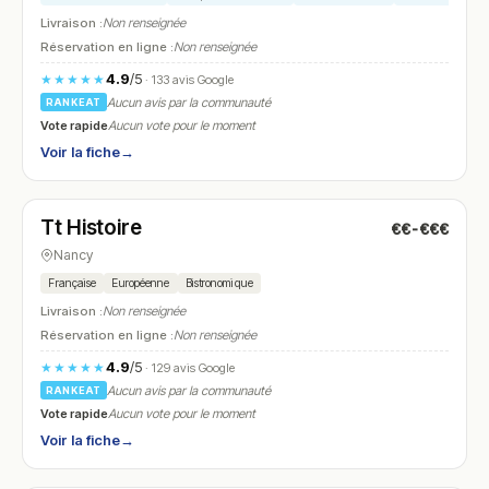
Livraison :
Non renseignée
Réservation en ligne :
Non renseignée
4.9
/5
★★★★★
· 133 avis Google
Aucun avis par la communauté
RANKEAT
Vote rapide
Aucun vote pour le moment
Voir la fiche
→
Fermé
(12:00 – 14:00, 19:00 – 22:30)
Tt Histoire
€€-€€€
N° 17
Nancy
Française
Européenne
Bistronomique
Livraison :
Non renseignée
Réservation en ligne :
Non renseignée
4.9
/5
★★★★★
· 129 avis Google
Aucun avis par la communauté
RANKEAT
Vote rapide
Aucun vote pour le moment
Voir la fiche
→
Fermé
(12:00 – 15:00, 18:30 – 23:00)