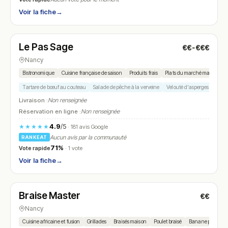
Voir la fiche
→
Fermé
(19:00 – 21:30)
Le Pas Sage
€€-€€€
N° 12
Nancy
Bistronomique
Cuisine française de saison
Produits frais
Plats du marché maison
Tartare de bœuf au couteau
Salade de pêche à la verveine
Velouté d'asperges et œuf 
Livraison :
Non renseignée
Réservation en ligne :
Non renseignée
4.9
/5
★★★★★
· 181 avis Google
Aucun avis par la communauté
RANKEAT
71%
Vote rapide
· 1 vote
Voir la fiche
→
Fermé
(11:30 – 14:00, 18:00 – 23:30)
Braise Master
€€
N° 13
Nancy
Cuisine africaine et fusion
Grillades
Braisés maison
Poulet braisé
Banane plantain