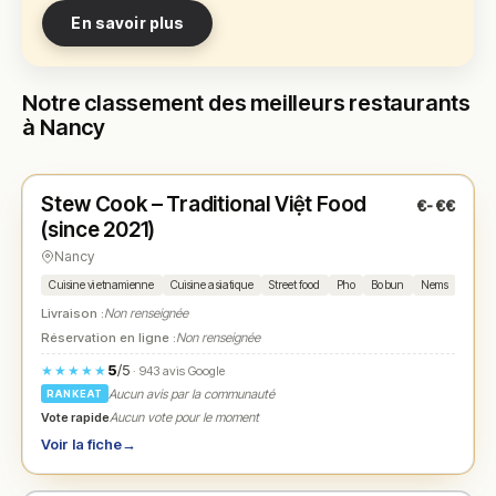
En savoir plus
Notre classement des meilleurs restaurants
à Nancy
Fermé
(fermé aujourd'hui)
Stew Cook – Traditional Việt Food
€-€€
N° 1
★
(since 2021)
Nancy
Cuisine vietnamienne
Cuisine asiatique
Street food
Pho
Bo bun
Nems
Roulea
Livraison :
Non renseignée
Réservation en ligne :
Non renseignée
5
/5
★★★★★
· 943 avis Google
Aucun avis par la communauté
RANKEAT
Vote rapide
Aucun vote pour le moment
Voir la fiche
→
Fermé
(19:00 – 21:00)