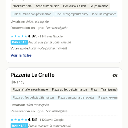
Nack turc halal
Spécialiste du pide
Pide au four à bois
Soupes maison
Pide au four à bois pâte maison
Pide Bérenger poulet curry
Pide Tia végétarien
Pide 
Livraison :
Non renseignée
Réservation en ligne :
Non renseignée
4.8
/5
★★★★★
· 1 141 avis Google
Aucun avis par la communauté
RANKEAT
Vote rapide
Aucun vote pour le moment
Voir la fiche
→
Fermé
(18:00 – 00:00)
Pizzeria La Craffe
€€
N° 22
Nancy
Pizzeria italienne artisanale
Pizza au feu de bois maison
Pizz
Tiramisu maison
Pizza au feu de bois pâte maison
Pizza campagnarde raclette
Pizza chèvre miel
Pi
Livraison :
Non renseignée
Réservation en ligne :
Non renseignée
4.8
/5
★★★★★
· 1 123 avis Google
Aucun avis par la communauté
RANKEAT