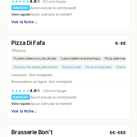
4.9
/5
★★★★★
· 312 avis Google
Aucun avis par la communauté
RANKEAT
Vote rapide
Aucun vote pour le moment
Voir la fiche
→
Fermé
(fermé aujourd'hui)
Pizza Di Fafa
€-€€
N° 9
Nancy
Pizzeria italienne au feu de bois
Cuisine italienne authentique
Pizza pâte maison
De
Pizza au feu de bois pâte maison
Pizza du mois
Pizza aux légumes
Tiramisu maiso
Livraison :
Non renseignée
Réservation en ligne :
Non renseignée
4.9
/5
★★★★★
· 229 avis Google
Aucun avis par la communauté
RANKEAT
Vote rapide
Aucun vote pour le moment
Voir la fiche
→
Fermé
(fermé aujourd'hui)
Brasserie Bon’t
€€-€€€
N° 10