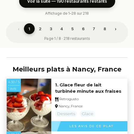
Voir la suite — 190 restaurants restants
Affichage de 1–28 sur 218
‹
›
1
2
3
4
5
6
7
8
Page 1 / 8 · 218 restaurants
Meilleurs plats à Nancy, France
4.50 / 5
1. Glace fleur de lait
1 avis
turbinée minute aux fraises
Retrogusto
Nancy, France
Desserts
Glace
LES AVIS DE CE PLAT