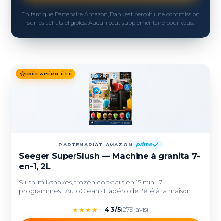
En tant que Partenaire Amazon, Rankeat perçoit une commission
sur les achats éligibles. Aucun coût supplémentaire pour vous.
IDÉE APÉRO ÉTÉ
prime
PARTENARIAT AMAZON
Seeger SuperSlush — Machine à granita 7-
en-1, 2L
Slush, milkshakes, frozen cocktails en 15 min · 7
programmes · AutoClean · L'apéro de l'été à la maison.
★
★
★
★
☆
4,3/5
(279 avis)