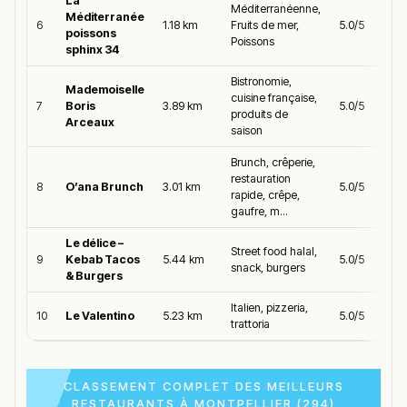
La
Méditerranéenne,
Méditerranée
6
1.18 km
Fruits de mer,
5.0/5
poissons
Poissons
sphinx 34
Bistronomie,
Mademoiselle
cuisine française,
7
Boris
3.89 km
5.0/5
produits de
Arceaux
saison
Brunch, crêperie,
restauration
8
O’ana Brunch
3.01 km
5.0/5
rapide, crêpe,
gaufre, m...
Le délice –
Street food halal,
9
Kebab Tacos
5.44 km
5.0/5
snack, burgers
& Burgers
Italien, pizzeria,
10
Le Valentino
5.23 km
5.0/5
trattoria
CLASSEMENT COMPLET DES MEILLEURS
RESTAURANTS À MONTPELLIER (294)