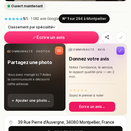
Ouvert maintenant
5
/5
·
1 082 avis Google
Nº 1
sur 294
à Montpellier
Classement par spécialité
Écrire un avis
COMMUNAUTÉ · AVIS
COMMUNAUTÉ · PHOTOS
Donnez votre avis
Partagez une photo
Notez l'ambiance, le service,
le rapport qualité-prix — en 2
Vous avez mangé ici ? Aidez
min.
la communauté à découvrir
cette adresse.
★
★
★
★
★
Soyez le premier à noter
＋ Ajouter une photo
→
Écrire un avis
→
39 Rue Pierre d'Auvergne, 34080 Montpellier, France