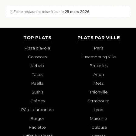
Fiche restaurant mise à jour le
25 mars 2026
TOP PLATS
PLATS PAR VILLE
Pizza diavola
Paris
Couscous
Luxembourg Ville
Kebab
Bruxelles
Tacos
Arlon
Paëlla
Metz
Sushis
Thionville
Crêpes
Strasbourg
Pâtes carbonara
Lyon
Burger
Marseille
Raclette
Toulouse
Buffet à volonté
Nantes