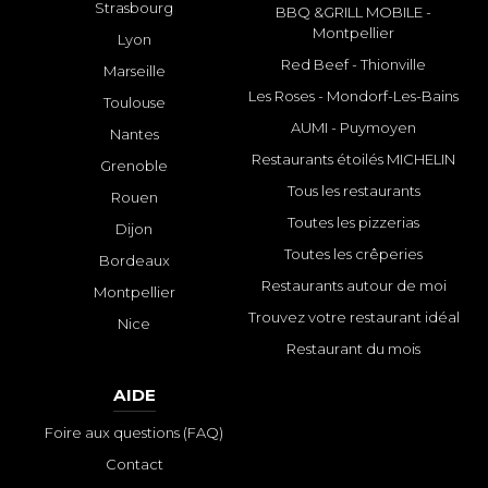
Strasbourg
BBQ &GRILL MOBILE -
Montpellier
Lyon
Red Beef - Thionville
Marseille
Les Roses - Mondorf-Les-Bains
Toulouse
AUMI - Puymoyen
Nantes
Restaurants étoilés MICHELIN
Grenoble
Tous les restaurants
Rouen
Toutes les pizzerias
Dijon
Toutes les crêperies
Bordeaux
Restaurants autour de moi
Montpellier
Trouvez votre restaurant idéal
Nice
Restaurant du mois
AIDE
Foire aux questions (FAQ)
Contact