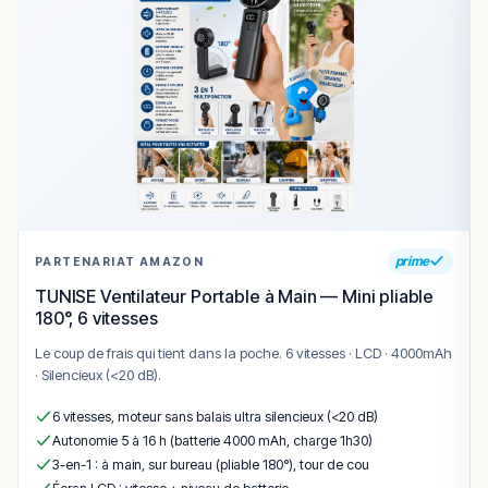
brochettes
– brochettes de viande marinée aux
épices.
gambas grillées
– gambas au barbecue relevées
d’une touche citronnée.
Conclusion
BBQ & GRILL MOBILE est une adresse originale à
Montpellier pour les amateurs de grillades authentiques.
Son concept mobile et son savoir-faire au barbecue en
prime
PARTENARIAT AMAZON
font une expérience différente des restaurants
classiques.
TUNISE Ventilateur Portable à Main — Mini pliable
180°, 6 vitesses
Une excellente option pour savourer des viandes
grillées de qualité dans une ambiance conviviale et
Le coup de frais qui tient dans la poche. 6 vitesses · LCD · 4000mAh
dynamique.
· Silencieux (<20 dB).
!
Texte généré par intelligence artificielle, en attente de
6 vitesses, moteur sans balais ultra silencieux (<20 dB)
validation humaine.
Autonomie 5 à 16 h (batterie 4000 mAh, charge 1h30)
Cette description peut contenir des erreurs, n'hésitez pas à
3-en-1 : à main, sur bureau (pliable 180°), tour de cou
nous aider en vous rendant sur :
Améliorer la fiche de cet