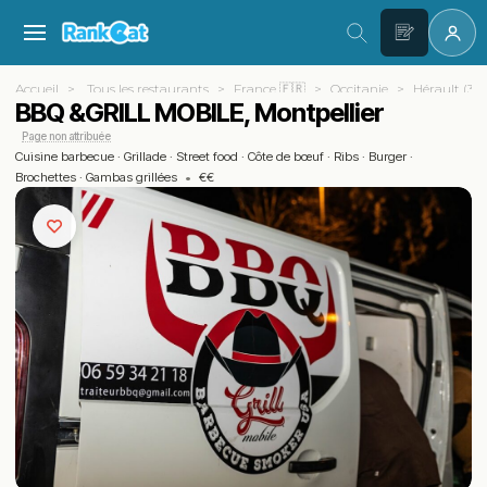
Accueil
Tous les restaurants
France 🇫🇷
Occitanie
Hérault (34)
BBQ &GRILL MOBILE, Montpellier
Page non attribuée
Cuisine barbecue
·
Grillade
·
Street food
·
Côte de bœuf
·
Ribs
·
Burger
·
Brochettes
·
Gambas grillées
•
€€