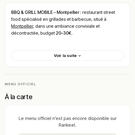
BBQ & GRILL MOBILE – Montpellier
: restaurant street
food spécialisé en grillades et barbecue, situé à
Montpellier
, dans une ambiance conviviale et
décontractée, budget
20–30€
.
Localisation
Voir la suite
BBQ & GRILL MOBILE est situé rue Pierre d’Auvergne,
dans le nord de Montpellier.
Facilement accessible, ce concept mobile s’installe
dans différents lieux et événements, tout en proposant
MENU OFFICIEL
un point fixe apprécié des habitués.
À la carte
Cadre & ambiance
L’établissement fonctionne principalement comme un
food truck ou traiteur mobile, avec un espace extérieur
Le menu officiel n'est pas encore disponible sur
pour déguster sur place.
Rankeat.
L’ambiance est chaleureuse et authentique, portée par