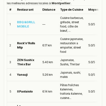
les meilleures adresses locales à
Montpellier
.
#
Restaurant
Distance
Type de Cuisine
Moyenne G
Cuisine barbecue,
BBQ &GRILL
grillade, street
1
—
5.0/5
MOBILE
food, côte de
bœuf, ...
Cuisine japonaise,
Rock’n’Rolls
restauration a
2
6.17 km
5.0/5
Mtp
emporter, street
food
ZEN Sushi x
Japonaise,
3
5.40 km
5.0/5
Thé x Bar
Sushis, Thé bar
Japonais, sushi,
4
Yansuji
5.26 km
5.0/5
makis
Pâtes fraîches
italiennes,
5
Il Pastaiolo
6.14 km
5.0/5
trattoria italienne,
cuisine...