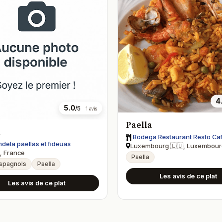
4
5.0
/5
1 avis
Paella
a
Bodega Restaurant Resto Ca
dela paellas et fideuas
Luxembourg 🇱🇺, Luxembour
, France
Paella
Espagnols
Paella
Les avis de ce plat
Les avis de ce plat