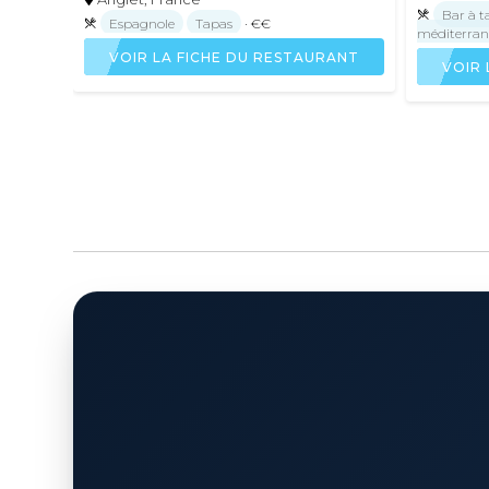
Bar à t
Espagnole
Tapas
· €€
méditerra
VOIR LA FICHE DU RESTAURANT
VOIR 