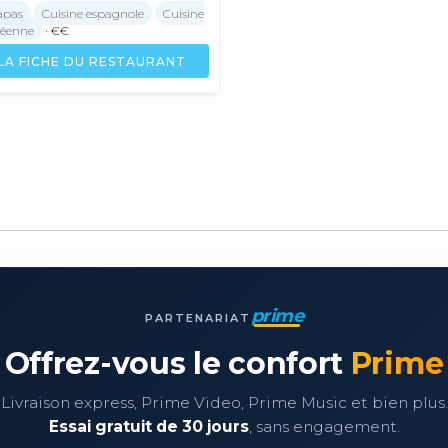
apas
Cuisine espagnole
Cuisine
néenne
· €€
LA FICHE DU RESTAURANT
prime
PARTENARIAT
Offrez-vous le confort
Prime
Livraison express, Prime Video, Prime Music et bien plus.
Essai gratuit de 30 jours
, sans engagement.