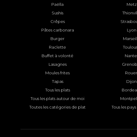
Paëlla
Metz
Sushis
Thionvi
Crêpes
Strasbo
Pâtes carbonara
Lyon
Burger
Marseil
Raclette
Toulou
Buffet à volonté
Nante
Lasagnes
Grenob
Moules frites
Roue
Tapas
Dijon
Tous les plats
Bordea
Tous les plats autour de moi
Montpell
Toutes les catégories de plat
Tous les pays 