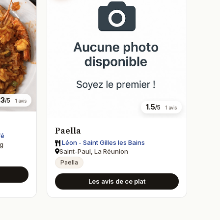
.3
/5
1 avis
1.5
/5
1 avis
Paella
fé
Léon - Saint Gilles les Bains
g
Saint-Paul, La Réunion
Paella
Les avis de ce plat