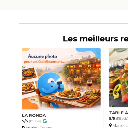
Les meilleurs r
TABLE A
LA RONDA
5/5
(115 avis
5/5
(135 avis)
Marseill
Anglet, France