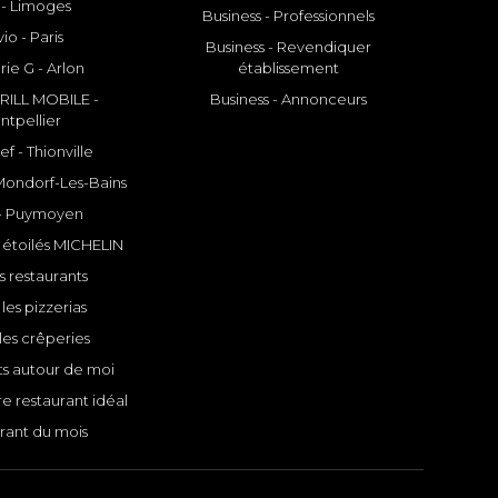
 - Limoges
Business - Professionnels
io - Paris
Business - Revendiquer
rie G - Arlon
établissement
ILL MOBILE -
Business - Annonceurs
ntpellier
f - Thionville
 Mondorf-Les-Bains
- Puymoyen
 étoilés MICHELIN
s restaurants
les pizzerias
les crêperies
ts autour de moi
e restaurant idéal
rant du mois