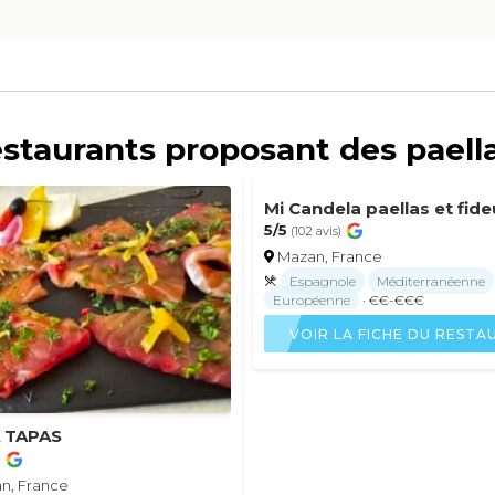
estaurants proposant des pael
Mi Candela paellas et fid
5/5
(102 avis)
Mazan, France
Espagnole
Méditerranéenne
Européenne
· €€-€€€
VOIR LA FICHE DU REST
 TAPAS
)
an, France