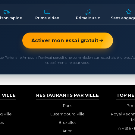
aison rapide
Prime Video
Prime Music
Sans engag
Activer mon essai gratuit
ue Partenaire Amazon, Rankeat perçoit une commission sur les achats éligibles. 
supplémentaire pour vous.
 VILLE
RESTAURANTS PAR VILLE
TOP R
Paris
Poch
 Ville
Luxembourg Ville
Royal Kechm
M
es
Bruxelles
A Vista 
Arlon