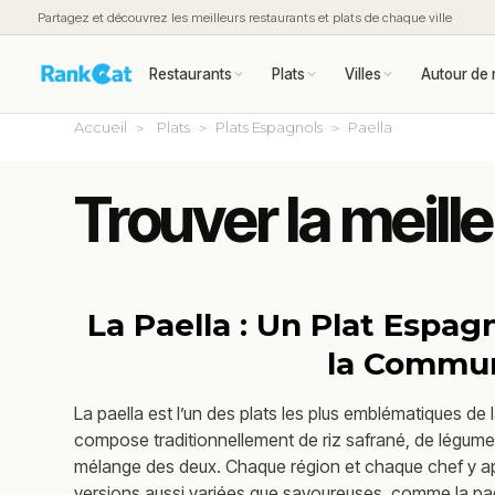
Partagez et découvrez les meilleurs restaurants et plats de chaque ville
Restaurants
Plats
Villes
Autour de 
Accueil
Plats
Plats Espagnols
Paella
Trouver la meill
La Paella : Un Plat Espag
la Commu
La paella est l’un des plats les plus emblématiques de 
compose traditionnellement de riz safrané, de légumes,
mélange des deux. Chaque région et chaque chef y ap
versions aussi variées que savoureuses, comme la paell