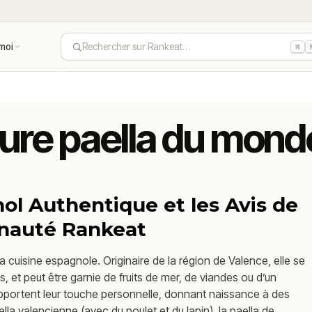
moi
Rechercher sur Rankeat…
⌘
eure paella du mond
nol Authentique et les Avis de
nauté Rankeat
la cuisine espagnole. Originaire de la région de Valence, elle se
 et peut être garnie de fruits de mer, de viandes ou d’un
portent leur touche personnelle, donnant naissance à des
a valencienne (avec du poulet et du lapin), la paella de