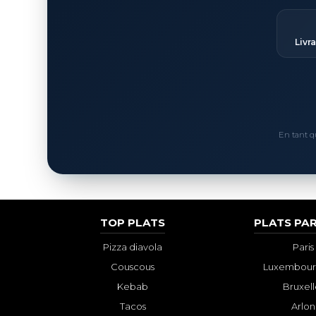
Livr
En tant q
TOP PLATS
PLATS PAR
Pizza diavola
Paris
Couscous
Luxembourg
Kebab
Bruxell
Tacos
Arlon