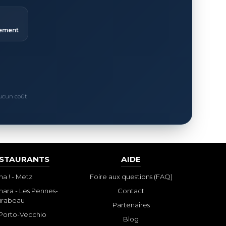
ement
Aucun coût
ESTAURANTS
AIDE
a ! - Metz
Foire aux questions (FAQ)
ara - Les Pennes-
Contact
irabeau
Partenaires
- Porto-Vecchio
Blog