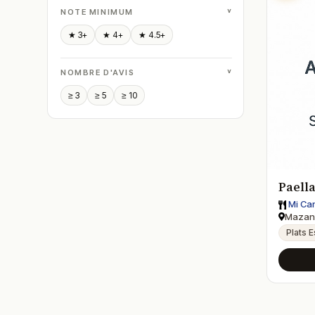
˅
NOTE MINIMUM
★ 3+
★ 4+
★ 4.5+
˅
NOMBRE D'AVIS
≥ 3
≥ 5
≥ 10
Paell
Mi Can
Mazan
Plats 