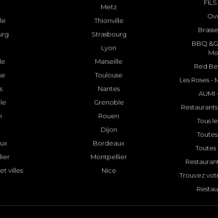
FILS
Metz
Ovv
lle
Thionville
Brasse
urg
Strasbourg
BBQ &GR
Lyon
Mo
le
Marseille
Red Bee
se
Toulouse
Les Roses -
s
Nantes
AUMI 
le
Grenoble
Restaurants
n
Rouen
Tous le
Dijon
Toutes 
ux
Bordeaux
Toutes 
ier
Montpellier
Restauran
et villes
Nice
Trouvez votr
Restau