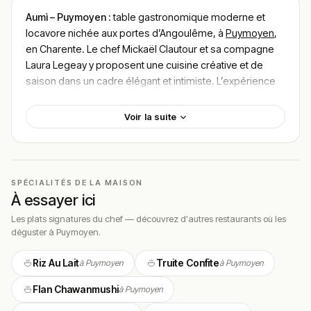
Aumì – Puymoyen
: table gastronomique moderne et
locavore nichée aux portes d’Angoulême, à
Puymoyen
,
en Charente. Le chef Mickaël Clautour et sa compagne
Laura Legeay y proposent une cuisine créative et de
saison dans un cadre élégant et intimiste. L’expérience
se situe dans le haut de gamme, avec un budget
généralement compris entre 60 et 100 € par personne.
Voir la suite
Ouvert en 2022, Aumì est né de la rencontre entre deux
passionnés qui ont fait de cette maison un lieu de cuisine
de cœur. En quelques saisons seulement, l’adresse
s’est hissée parmi les tables les plus courues de la
SPÉCIALITÉS DE LA MAISON
À essayer ici
région, au point qu’il faut souvent réserver plusieurs
semaines, voire plusieurs mois à l’avance.
Les plats signatures du chef — découvrez d'autres restaurants où les
déguster à Puymoyen.
Face à l’église du village, la maison claire et paisible
cultive un contraste réussi entre les matières
Riz Au Lait
Truite Confite
à Puymoyen
à Puymoyen
authentiques du bâti d’origine et une décoration
contemporaine épurée. La cuisine, ouverte sur la salle,
Flan Chawanmushi
à Puymoyen
place le geste du chef au cœur de l’expérience.