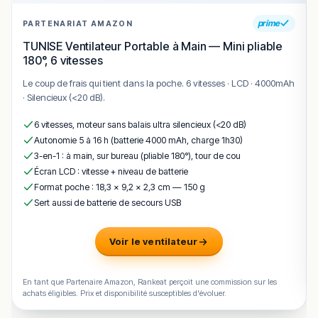
douceur mariant pomme et châtaigne. Les produits
prime
PARTENARIAT AMAZON
nobles comme le pigeon, le ris de veau ou les
langoustines rythment également les menus au gré des
TUNISE Ventilateur Portable à Main — Mini pliable
180°, 6 vitesses
arrivages.
Le riz au lait s’est imposé comme l’un des desserts
Le coup de frais qui tient dans la poche. 6 vitesses · LCD · 4000mAh
emblématiques de la maison, régulièrement cité par les
· Silencieux (<20 dB).
habitués comme un souvenir marquant. L’ensemble est
6 vitesses, moteur sans balais ultra silencieux (<20 dB)
porté par de beaux accords mets et vins et par un
Autonomie 5 à 16 h (batterie 4000 mAh, charge 1h30)
rapport qualité-prix salué comme exemplaire pour ce
3-en-1 : à main, sur bureau (pliable 180°), tour de cou
niveau d’exigence.
Écran LCD : vitesse + niveau de batterie
Format poche : 18,3 × 9,2 × 2,3 cm — 150 g
🍽️ Carte & plats emblématiques
Sert aussi de batterie de secours USB
Flan chawanmushi au tourteau et pamplemousse
–
entrée délicate mêlant la douceur du tourteau à la
Voir le ventilateur
fraîcheur agrume du pamplemousse.
Truite confite aux agrumes
– poisson confié avec
En tant que Partenaire Amazon, Rankeat perçoit une commission sur les
précision, rehaussé de notes d’agrumes.
achats éligibles. Prix et disponibilité susceptibles d'évoluer.
Pigeon de saison
– volaille noble travaillée selon