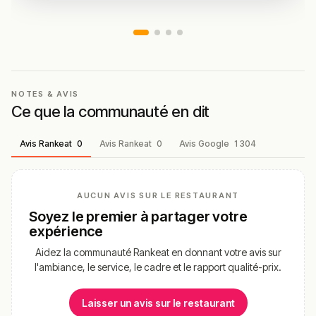
les arrivages, servie au gré des menus.
Ris de veau
– abat prisé des tables
gastronomiques, cuisiné avec finesse.
Langoustines
– crustacés délicats mis à l’honneur
au fil des saisons.
NOTES & AVIS
Pomme et châtaigne
– dessert tout en douceur,
Ce que la communauté en dit
alliance automnale équilibrée.
Riz au lait
– dessert phare de la maison,
Avis Rankeat
0
Avis Rankeat
0
Avis Google
1 304
régulièrement cité comme un souvenir marquant.
Résumé des commentaires
AUCUN AVIS SUR LE RESTAURANT
Le sentiment global est exceptionnellement positif.
Soyez le premier à partager votre
« Une excellente table », « la réputation de ce restaurant
expérience
est bien méritée » : les convives saluent une expérience
Aidez la communauté Rankeat en donnant votre avis sur
à la hauteur des attentes, dans un registre
l'ambiance, le service, le cadre et le rapport qualité-prix.
gastronomique abouti.
La cuisine du chef fait l’objet des éloges les plus
Laisser un avis sur le restaurant
appuyés. Les avis évoquent « des associations