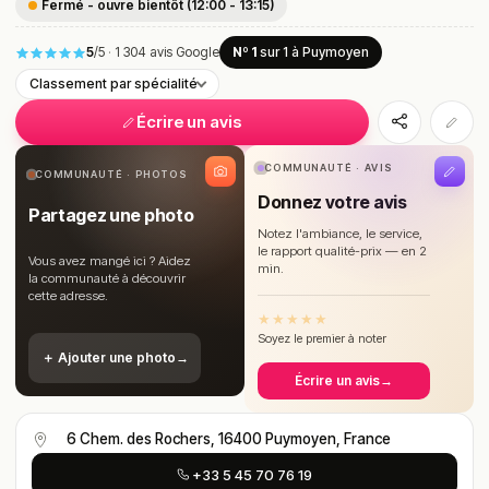
Fermé - ouvre bientôt (12:00 - 13:15)
5
/5
·
1 304 avis Google
Nº 1
sur 1
à Puymoyen
Classement par spécialité
Écrire un avis
COMMUNAUTÉ · AVIS
COMMUNAUTÉ · PHOTOS
Donnez votre avis
Partagez une photo
Notez l'ambiance, le service,
le rapport qualité-prix — en 2
Vous avez mangé ici ? Aidez
min.
la communauté à découvrir
cette adresse.
★
★
★
★
★
Soyez le premier à noter
＋ Ajouter une photo
→
Écrire un avis
→
6 Chem. des Rochers, 16400 Puymoyen, France
+33 5 45 70 76 19