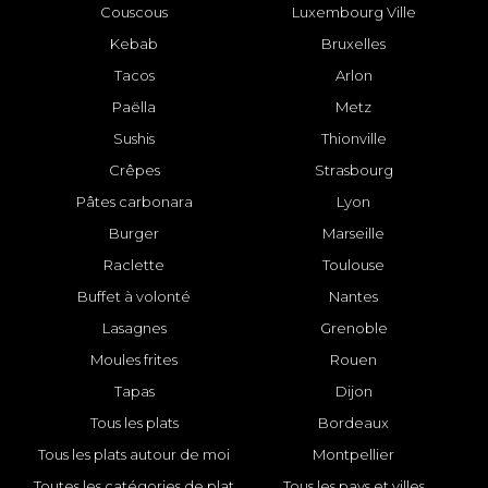
Couscous
Luxembourg Ville
Kebab
Bruxelles
Tacos
Arlon
Paëlla
Metz
Sushis
Thionville
Crêpes
Strasbourg
Pâtes carbonara
Lyon
Burger
Marseille
Raclette
Toulouse
Buffet à volonté
Nantes
Lasagnes
Grenoble
Moules frites
Rouen
Tapas
Dijon
Tous les plats
Bordeaux
Tous les plats autour de moi
Montpellier
Toutes les catégories de plat
Tous les pays et villes