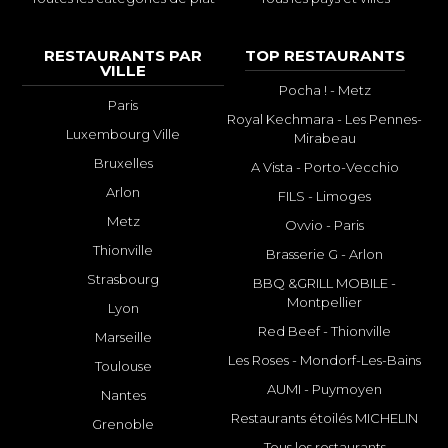
RESTAURANTS PAR
TOP RESTAURANTS
VILLE
Pocha ! - Metz
Paris
Royal Kechmara - Les Pennes-
Luxembourg Ville
Mirabeau
Bruxelles
A Vista - Porto-Vecchio
Arlon
FILS - Limoges
Metz
Ovvio - Paris
Thionville
Brasserie G - Arlon
Strasbourg
BBQ &GRILL MOBILE -
Montpellier
Lyon
Red Beef - Thionville
Marseille
Les Roses - Mondorf-Les-Bains
Toulouse
AUMI - Puymoyen
Nantes
Restaurants étoilés MICHELIN
Grenoble
Tous les restaurants