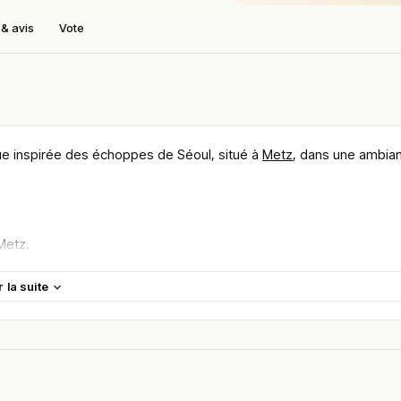
& avis
Vote
ue inspirée des échoppes de Séoul, situé à
Metz
, dans une ambia
Metz.
ité immédiate des zones commerçantes et touristiques.
r la suite
our une pause rapide ou un repas convivial en centre-ville.
 échoppes de street food coréenne typiques de Séoul.
e moderne et touches asiatiques immersives.