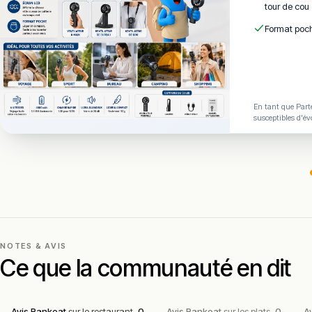
tour de cou
Format poch
En tant que Parte
susceptibles d'év
NOTES & AVIS
Ce que la communauté en dit
Avis Rankeat
sur le restaurant
0
Avis Rankeat
sur les plats
0
A