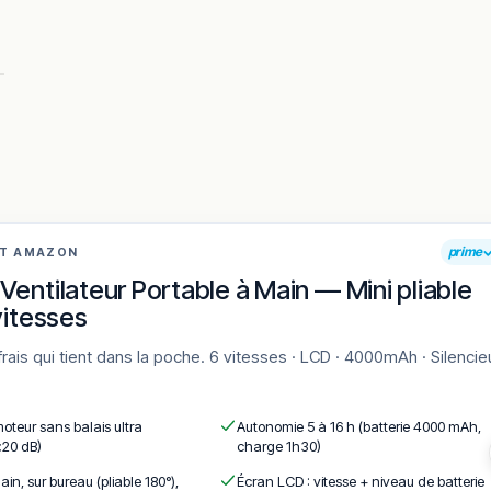
érience originale et dépaysante.
vial dans un univers inspiré de Séoul.
maine.
en vous rendant sur :
Améliorer la fiche de cet établissement
prime
AT AMAZON
Ventilateur Portable à Main — Mini pliable
vitesses
moteur sans balais ultra
Autonomie 5 à 16 h (batterie 4000 mAh,
<20 dB)
charge 1h30)
ain, sur bureau (pliable 180°),
Écran LCD : vitesse + niveau de batterie