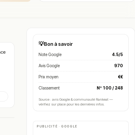
💡
Bon à savoir
nce
Note Google
4.5/5
Avis Google
970
Prix moyen
€€
Classement
Nº 100 / 248
Source : avis Google & communauté Rankeat —
vérifiez sur place pour les dernières infos.
PUBLICITÉ · GOOGLE