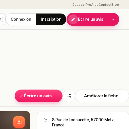
Espace Pro
Aide
Contact
Blog
Connexion
Inscription
Écrire un avis
K
Écrire un avis
Améliorer la fiche
S
8 Rue de Ladoucette, 57000 Metz,
France