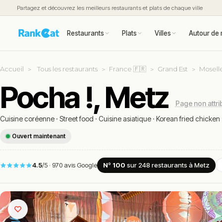
Partagez et découvrez les meilleurs restaurants et plats de chaque ville
Restaurants
Plats
Villes
Autour de 
Accueil
Tous les restaurants
France 🇫🇷
Grand Est
Moselle
Pocha !, Metz
Page non attr
Cuisine coréenne
·
Street food
·
Cuisine asiatique
·
Korean fried chicken
Ouvert maintenant
4.5
/5
·
970 avis Google
Nº 100
sur 248
restaurants
à Metz