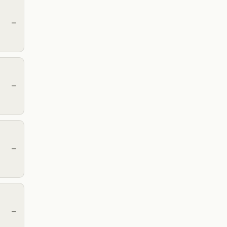
—
—
—
—