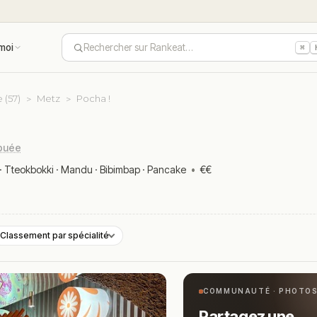
moi
Rechercher sur Rankeat…
⌘
 (57)
Metz
Pocha !
ibuée
·
Tteokbokki
·
Mandu
·
Bibimbap
·
Pancake
•
€€
Classement par spécialité
COMMUNAUTÉ · PHOTO
Partagez une