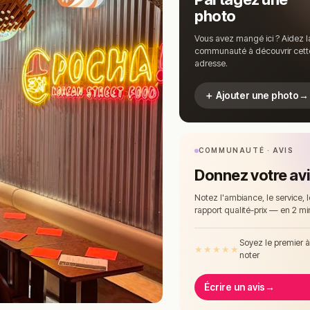
photo
Vous avez mangé ici ? Aidez l
communauté à découvrir cett
adresse.
＋ Ajouter une photo
→
COMMUNAUTÉ · AVIS
Donnez votre av
Notez l'ambiance, le service, l
rapport qualité-prix — en 2 mi
Soyez le premier 
★
★
★
★
★
noter
Écrire un avis
→