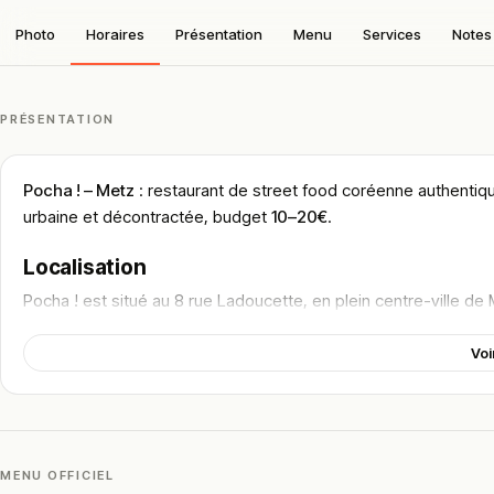
Photo
Horaires
Présentation
Menu
Services
Notes 
PRÉSENTATION
Pocha ! – Metz
: restaurant de street food coréenne authentiq
urbaine et décontractée, budget
10–20€
.
Localisation
Pocha ! est situé au 8 rue Ladoucette, en plein centre-ville de 
L’établissement bénéficie d’un emplacement central, à proxim
Voi
Facilement accessible à pied, il constitue une adresse idéale p
Cadre & ambiance
Le restaurant s’inspire directement des “pocha”, ces petites
MENU OFFICIEL
La décoration mise sur un univers urbain avec néons, ambianc