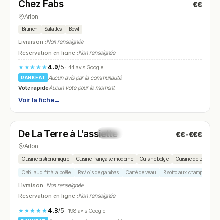
Chez Fabs
€€
N° 5
Arlon
Brunch
Salades
Bowl
Livraison :
Non renseignée
Réservation en ligne :
Non renseignée
4.9
/5
★★★★★
· 44 avis Google
Aucun avis par la communauté
RANKEAT
Vote rapide
Aucun vote pour le moment
Voir la fiche
→
Ouvert
(12:00 – 14:30)
De La Terre à L’assiette
€€-€€€
N° 6
Arlon
Cuisine bistronomique
Cuisine française moderne
Cuisine belge
Cuisine de terroir
Cabillaud frit à la poêle
Raviolis de gambas
Carré de veau
Risotto aux champignons
Livraison :
Non renseignée
Réservation en ligne :
Non renseignée
4.8
/5
★★★★★
· 198 avis Google