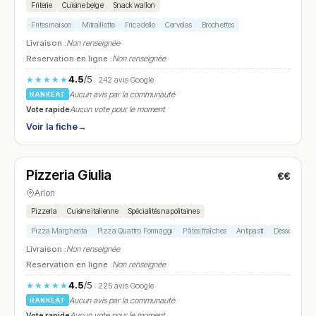
Friterie
Cuisine belge
Snack wallon
Frites maison
Mitraillette
Fricadelle
Cervelas
Brochettes
Livraison :
Non renseignée
Réservation en ligne :
Non renseignée
4.5
/5
★★★★★
· 242 avis Google
Aucun avis par la communauté
RANKEAT
Vote rapide
Aucun vote pour le moment
Voir la fiche
→
Fermé
(11:30 – 14:00, 17:30 – 22:00)
Pizzeria Giulia
€€
N° 25
Arlon
Pizzeria
Cuisine italienne
Spécialités napolitaines
Pizza Margherita
Pizza Quattro Formaggi
Pâtes fraîches
Antipasti
Desserts itali
Livraison :
Non renseignée
Réservation en ligne :
Non renseignée
4.5
/5
★★★★★
· 225 avis Google
Aucun avis par la communauté
RANKEAT
Vote rapide
Aucun vote pour le moment