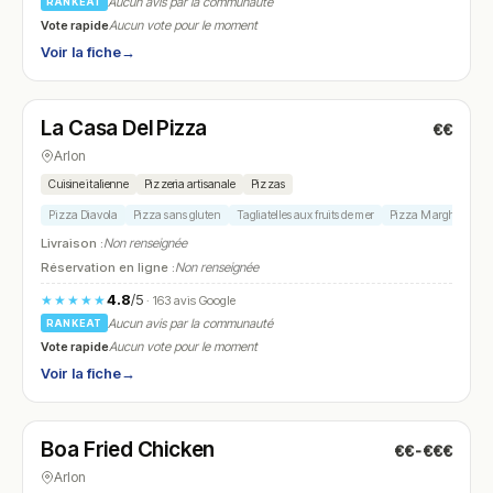
Aucun avis par la communauté
RANKEAT
Vote rapide
Aucun vote pour le moment
Voir la fiche
→
Fermé
(17:30 – 22:30)
La Casa Del Pizza
€€
N° 7
Arlon
Cuisine italienne
Pizzeria artisanale
Pizzas
Pizza Diavola
Pizza sans gluten
Tagliatelles aux fruits de mer
Pizza Margherita
Livraison :
Non renseignée
Réservation en ligne :
Non renseignée
4.8
/5
★★★★★
· 163 avis Google
Aucun avis par la communauté
RANKEAT
Vote rapide
Aucun vote pour le moment
Voir la fiche
→
Fermé
Boa Fried Chicken
€€-€€€
N° 8
Arlon