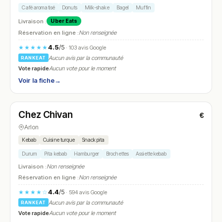
Café aromatisé
Donuts
Milk-shake
Bagel
Muffin
Livraison :
Uber Eats
Réservation en ligne :
Non renseignée
4.5
/5
★★★★★
· 103 avis Google
Aucun avis par la communauté
RANKEAT
Vote rapide
Aucun vote pour le moment
Voir la fiche
→
Ouvert
(12:00 – 23:00)
Chez Chivan
€
N° 28
Arlon
Kebab
Cuisine turque
Snack pita
Durum
Pita kebab
Hamburger
Brochettes
Assiette kebab
Livraison :
Non renseignée
Réservation en ligne :
Non renseignée
4.4
/5
★★★★☆
· 594 avis Google
Aucun avis par la communauté
RANKEAT
Vote rapide
Aucun vote pour le moment