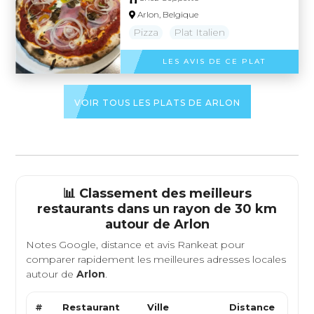
Arlon, Belgique
Pizza
Plat Italien
LES AVIS DE CE PLAT
VOIR TOUS LES PLATS DE ARLON
📊 Classement des meilleurs
restaurants dans un rayon de 30 km
autour de
Arlon
Notes Google, distance et avis Rankeat pour
comparer rapidement les meilleures adresses locales
autour de
Arlon
.
#
Restaurant
Ville
Distance
Type