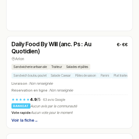
Fermé
(fermé aujourd'hui)
Daily Food By Will (anc. Ps : Au
€-€€
N° 4
Quotidien)
Arlon
Sandwicherie artisanale
Traiteur
Salades et pâtes
Sandwich boulou poulet
Salade Caesar
Pâtes de saison
Panini
Plat traiteur
Livraison :
Non renseignée
Réservation en ligne :
Non renseignée
4.9
/5
★★★★★
· 63 avis Google
Aucun avis par la communauté
RANKEAT
Vote rapide
Aucun vote pour le moment
Voir la fiche
→
Ouvert
(09:30 – 14:30)