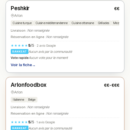
Peshkir
€€
N° 2
★
Arlon
Cuisine turque
Cuisine méditerranéenne
Cuisine ottomane
Grillades
Mezzés
Livraison :
Non renseignée
Réservation en ligne :
Non renseignée
5
/5
★★★★★
· 2 avis Google
Aucun avis par la communauté
RANKEAT
Vote rapide
Aucun vote pour le moment
Voir la fiche
→
Fermé
(fermé aujourd'hui)
Arlonfoodbox
€€-€€€
N° 3
★
Arlon
Italienne
Belge
Livraison :
Non renseignée
Réservation en ligne :
Non renseignée
5
/5
★★★★★
· 1 avis Google
Aucun avis par la communauté
RANKEAT