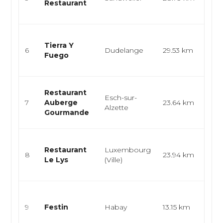
Restaurant
men
dégu
Cuisi
Tierra Y
burg
6
Dudelange
29.53 km
Fuego
grill
eur..
Cuis
Restaurant
Esch-sur-
brés
7
Auberge
23.64 km
Alzette
grill
Gourmande
trad
Gas
Restaurant
Luxembourg
cuis
8
23.94 km
Le Lys
(Ville)
lux
cuisi
Trait
gas
9
Festin
Habay
13.15 km
cuis
cuisi