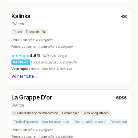
Fermé
(12:00 – 14:00, 19:00 – 22:00)
Kalinka
€€
N° 18
Arlon
Russe
Europe de l'Est
Livraison :
Non renseignée
Réservation en ligne :
Non renseignée
4.6
/5
★★★★★
· 529 avis Google
Aucun avis par la communauté
RANKEAT
Vote rapide
Aucun vote pour le moment
Voir la fiche
→
Fermé
(fermé aujourd'hui)
La Grappe D’or
€€€€
N° 19
★ Michelin
Arlon
Cuisine française contemporaine
Gastronomie
Menu dégustation
Risotto d’épeautre
Nouilles façon ramen
Dos de cabillaud poché
Pavlova aux fruits d
Livraison :
Non renseignée
Réservation en ligne :
Non renseignée