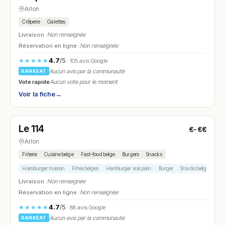
Arlon
Crêperie
Galettes
Livraison :
Non renseignée
Réservation en ligne :
Non renseignée
4.7
/5
★★★★★
· 105 avis Google
Aucun avis par la communauté
RANKEAT
Vote rapide
Aucun vote pour le moment
Voir la fiche
→
Fermé
(18:00 – 21:30)
Le 114
€-€€
N° 14
Arlon
Friterie
Cuisine belge
Fast-food belge
Burgers
Snacks
Hamburger maison
Frites belges
Hamburger vrai pain
Burger
Snacks belges
Livraison :
Non renseignée
Réservation en ligne :
Non renseignée
4.7
/5
★★★★★
· 88 avis Google
Aucun avis par la communauté
RANKEAT