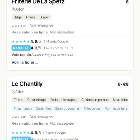
Friterie De La Spëtz
€
N° 21
Arlon
Belge
Friterie
Burger
Livraison :
Non renseignée
Réservation en ligne :
Non renseignée
4.6
/5
★★★★★
· 246 avis Google
4.3
/5
· 1 avis communauté
RANKEAT
Vote rapide
Aucun vote pour le moment
Voir la fiche
→
Fermé
(fermé aujourd'hui)
Le Chantilly
€-€€
N° 22
Arlon
Friterie
Cuisine belge
Restauration rapide
Cuisine européenne
Steak frites
Frites maison
Steak frites
Steak du boucher
Frites belges
Pommes de terre
Livraison :
Non renseignée
Réservation en ligne :
Non renseignée
4.6
/5
★★★★★
· 97 avis Google
Aucun avis par la communauté
RANKEAT