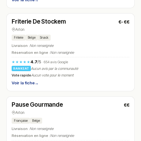
Fermé
(18:00 – 22:00)
Friterie De Stockem
€-€€
N° 10
Arlon
Friterie
Belge
Snack
Livraison :
Non renseignée
Réservation en ligne :
Non renseignée
4.7
/5
★★★★★
· 654 avis Google
Aucun avis par la communauté
RANKEAT
Vote rapide
Aucun vote pour le moment
Voir la fiche
→
Fermé
(fermé aujourd'hui)
Pause Gourmande
€€
N° 11
Arlon
Française
Belge
Livraison :
Non renseignée
Réservation en ligne :
Non renseignée