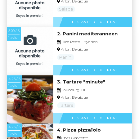
Arlon, Belgique
Salade
LES AVIS DE CE PLAT
5.00 / 5
2. Panini mediteranneen
1 avis
Illico Resto - Hydrion
Arlon, Belgique
Panini
LES AVIS DE CE PLAT
4.25 / 5
3. Tartare "minute"
1 avis
Faubourg 101
Arlon, Belgique
Tartare
LES AVIS DE CE PLAT
4.25 / 5
4. Pizza pizzaïolo
1 avis
Chez Geppetto