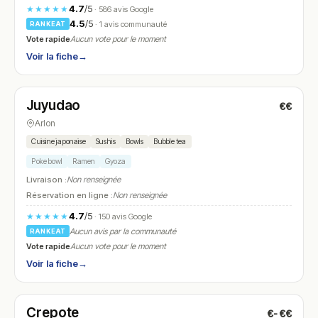
4.7
/5
★★★★★
· 586 avis Google
4.5
/5
· 1 avis communauté
RANKEAT
Vote rapide
Aucun vote pour le moment
Voir la fiche
→
Fermé
(16:30 – 21:30)
Juyudao
€€
N° 12
Arlon
Cuisine japonaise
Sushis
Bowls
Bubble tea
Poke bowl
Ramen
Gyoza
Livraison :
Non renseignée
Réservation en ligne :
Non renseignée
4.7
/5
★★★★★
· 150 avis Google
Aucun avis par la communauté
RANKEAT
Vote rapide
Aucun vote pour le moment
Voir la fiche
→
Fermé
(fermé aujourd'hui)
Crepote
€-€€
N° 13