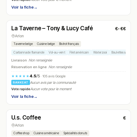
Voir la fiche
→
Ouvert
(10:30 – 17:00)
La Taverne – Tony & Lucy Café
€-€€
N° 26
Arlon
Taverne belge
Cuisine belge
Bistrot français
Carbonnade flamande
Vol-au-vent
Filet américain
Waterzooi
Boulettes sauce
Livraison :
Non renseignée
Réservation en ligne :
Non renseignée
4.5
/5
★★★★★
· 105 avis Google
Aucun avis par la communauté
RANKEAT
Vote rapide
Aucun vote pour le moment
Voir la fiche
→
Fermé
(fermé aujourd'hui)
U.s. Coffee
€
N° 27
Arlon
Coffee shop
Cuisine américaine
Spécialités donuts