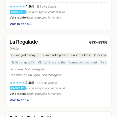
4.6
/5
★★★★★
· 384 avis Google
Aucun avis par la communauté
RANKEAT
Vote rapide
Aucun vote pour le moment
Voir la fiche
→
Ouvert
(12:00 – 16:00, 19:15 – 23:30)
La Régalade
€€€-€€€€
N° 20
Arlon
Cuisine gastronomique
Cuisine contemporaine
Cuisine de terroir
Cuisine française
Truite orange basilic
Œuf parfait aux morilles
Agneau confit curry vert
Gambas potiron
Livraison :
Non renseignée
Réservation en ligne :
Non renseignée
4.6
/5
★★★★★
· 249 avis Google
Aucun avis par la communauté
RANKEAT
Vote rapide
Aucun vote pour le moment
Voir la fiche
→
Fermé
(18:00 – 21:30)