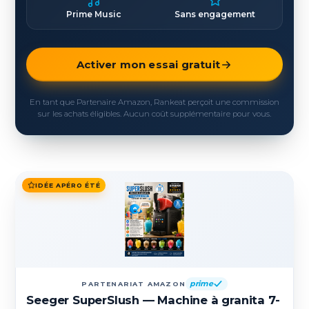
Prime Music
Sans engagement
Activer mon essai gratuit
En tant que Partenaire Amazon, Rankeat perçoit une commission
sur les achats éligibles. Aucun coût supplémentaire pour vous.
IDÉE APÉRO ÉTÉ
prime
PARTENARIAT AMAZON
Seeger SuperSlush — Machine à granita 7-