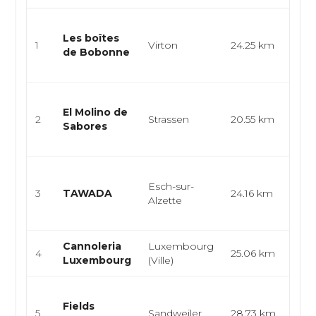
Trai
Les boîtes
aperi
1
Virton
24.25 km
de Bobonne
vent
empo
Cuis
El Molino de
épic
2
Strassen
20.55 km
Sabores
lati
emp.
Cuis
Esch-sur-
rame
3
TAWADA
24.16 km
Alzette
asia
t...
Cannoleria
Luxembourg
Itali
4
25.06 km
Luxembourg
(Ville)
Pâte
Cuis
Fields
gas
5
Sandweiler
28.73 km