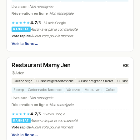
Livraison :
Non renseignée
Réservation en ligne :
Non renseignée
4.7
/5
★★★★★
· 34 avis Google
Aucun avis par la communauté
RANKEAT
Vote rapide
Aucun vote pour le moment
Voir la fiche
→
Fermé
Restaurant Mamy Jen
€€
N° 17
Arlon
Cuisine belge
Cuisine belge traditionnelle
Cuisine des grands-mères
Cuisine maison
Stoemp
Carbonnades flamandes
Waterzooi
Vol-au-vent
Crêpes
Livraison :
Non renseignée
Réservation en ligne :
Non renseignée
4.7
/5
★★★★★
· 15 avis Google
Aucun avis par la communauté
RANKEAT
Vote rapide
Aucun vote pour le moment
Voir la fiche
→