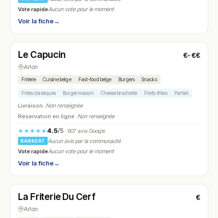
Vote rapide
Aucun vote pour le moment
Voir la fiche
→
Fermé
(11:30 – 14:00, 18:00 – 21:00)
Le Capucin
€-€€
N° 23
Arlon
Friterie
Cuisine belge
Fast-food belge
Burgers
Snacks
Frites classiques
Burger maison
Cheese brochette
Filets-frites
Parfait
Livraison :
Non renseignée
Réservation en ligne :
Non renseignée
4.5
/5
★★★★★
· 907 avis Google
Aucun avis par la communauté
RANKEAT
Vote rapide
Aucun vote pour le moment
Voir la fiche
→
Fermé
(17:45 – 21:00)
La Friterie Du Cerf
€
N° 24
Arlon