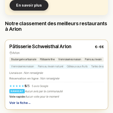
En savoir plus
Notre classement des meilleurs restaurants
à Arlon
Fermé
(07:30 – 12:00)
Pâtisserie Schweisthal Arlon
€-€€
N° 1
★
Arlon
Boulangerie artisanale
Pâtisserie fine
Viennoiseries maison
Pains au levain
Dessert
Viennoiseries maison
Pains au levain naturel
Gâteaux aux fruits
Tartes de saison
Livraison :
Non renseignée
Réservation en ligne :
Non renseignée
5
/5
★★★★★
· 5 avis Google
Aucun avis par la communauté
RANKEAT
Vote rapide
Aucun vote pour le moment
Voir la fiche
→
Fermé
(fermé aujourd'hui)