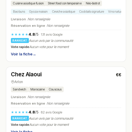
Cuisine asiatique fusion
Street food contemporaine
Néo-bistrot
Bao buns
Gyoza maison
Ceviche asiatique
Cocktails signature
Vins natures
Livraison :
Non renseignée
Réservation en ligne :
Non renseignée
4.8
/5
★★★★★
· 131 avis Google
Aucun avis par la communauté
RANKEAT
Vote rapide
Aucun vote pour le moment
Voir la fiche
→
Ouvert
(11:00 – 21:00)
Chez Alaoui
€€
N° 9
Arlon
Sandwich
Marocaine
Couscous
Livraison :
Non renseignée
Réservation en ligne :
Non renseignée
4.8
/5
★★★★★
· 82 avis Google
Aucun avis par la communauté
RANKEAT
Vote rapide
Aucun vote pour le moment
Voir la fiche
→