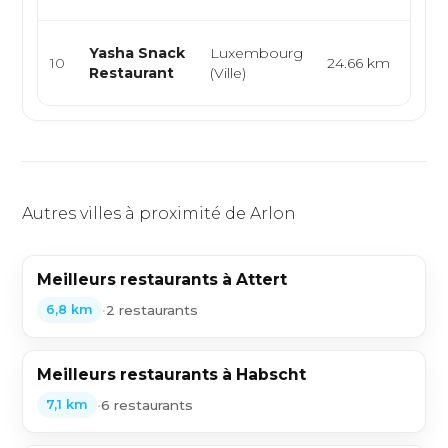
Snac
Yasha Snack
Luxembourg
10
24.66 km
Burg
Restaurant
(Ville)
Dur
Autres villes à proximité de Arlon
Meilleurs restaurants à Attert
•
2 restaurants
6,8 km
Meilleurs restaurants à Habscht
•
6 restaurants
7,1 km