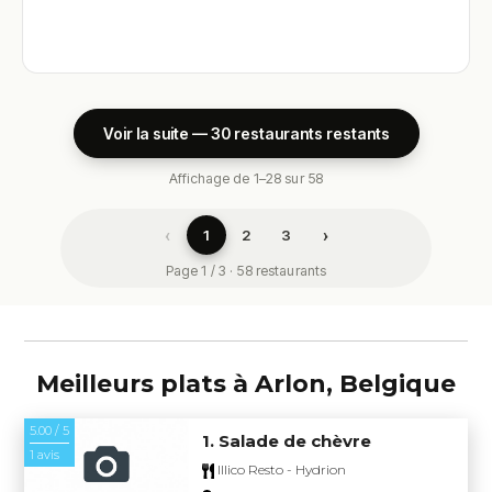
Voir la suite — 30 restaurants restants
Affichage de 1–28 sur 58
‹
›
1
2
3
Page 1 / 3 · 58 restaurants
Meilleurs plats à Arlon, Belgique
5.00 / 5
1. Salade de chèvre
1 avis
Illico Resto - Hydrion