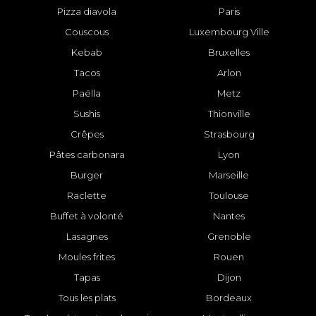
Pizza diavola
Paris
Couscous
Luxembourg Ville
Kebab
Bruxelles
Tacos
Arlon
Paëlla
Metz
Sushis
Thionville
Crêpes
Strasbourg
Pâtes carbonara
Lyon
Burger
Marseille
Raclette
Toulouse
Buffet à volonté
Nantes
Lasagnes
Grenoble
Moules frites
Rouen
Tapas
Dijon
Tous les plats
Bordeaux