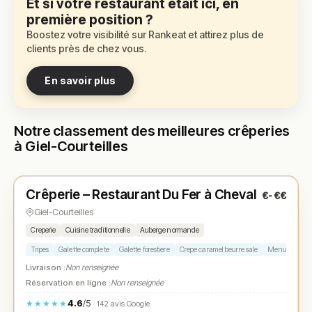
Et si votre restaurant était ici, en
première position ?
Boostez votre visibilité sur Rankeat et attirez plus de
clients près de chez vous.
En savoir plus
Notre classement des meilleures crêperies
à Giel-Courteilles
Fermé
(11:30 – 14:30, 18:30 – 23:00)
Crêperie – Restaurant Du Fer à Cheval
€-€€
N° 1
★
Giel-Courteilles
Creperie
Cuisine traditionnelle
Auberge normande
Tripes
Galette complete
Galette forestiere
Crepe caramel beurre sale
Menu ouvrier
Livraison :
Non renseignée
Réservation en ligne :
Non renseignée
4.6
/5
★★★★★
· 142 avis Google