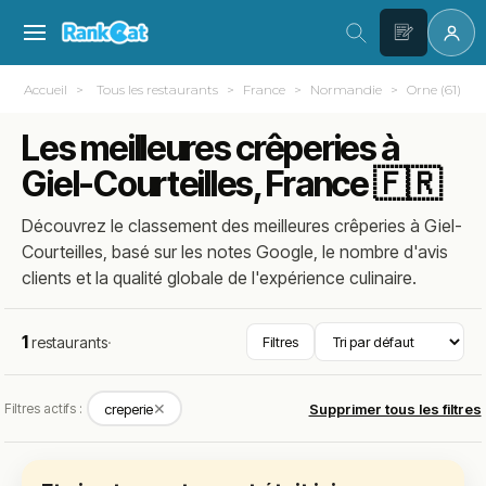
Accueil
Tous les restaurants
France
Normandie
Orne (61)
Les meilleures crêperies à
Giel-Courteilles, France 🇫🇷
Découvrez le classement des meilleures crêperies à Giel-
Courteilles, basé sur les notes Google, le nombre d'avis
clients et la qualité globale de l'expérience culinaire.
1
restaurants
·
Filtres
✕
Filtres actifs :
creperie
Supprimer tous les filtres