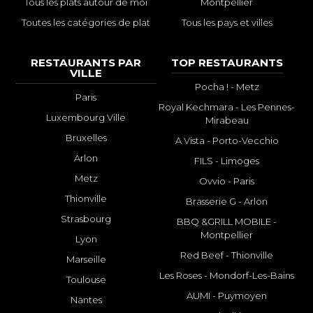
Tous les plats autour de moi
Montpellier
Toutes les catégories de plat
Tous les pays et villes
RESTAURANTS PAR
TOP RESTAURANTS
VILLE
Pocha ! - Metz
Paris
Royal Kechmara - Les Pennes-
Luxembourg Ville
Mirabeau
Bruxelles
A Vista - Porto-Vecchio
Arlon
FILS - Limoges
Metz
Ovvio - Paris
Thionville
Brasserie G - Arlon
Strasbourg
BBQ &GRILL MOBILE -
Montpellier
Lyon
Red Beef - Thionville
Marseille
Les Roses - Mondorf-Les-Bains
Toulouse
AUMI - Puymoyen
Nantes