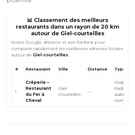
proximité.
📊 Classement des meilleurs
restaurants dans un rayon de 20 km
autour de
Giel-courteilles
Notes Google, distance et avis Rankeat pour
comparer rapidement les meilleures adresses locales
autour de
Giel-courteilles
.
#
Restaurant
Ville
Distance
Type de 
Crêperie –
Creperie,
Restaurant
Giel-
traditionne
1
—
du Fer à
Courteilles
auberge
Cheval
normand