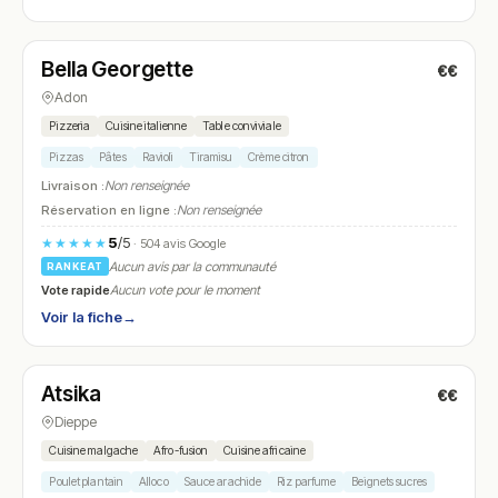
Ouvert
Bella Georgette
€€
N° 21
Adon
Pizzeria
Cuisine italienne
Table conviviale
Pizzas
Pâtes
Ravioli
Tiramisu
Crème citron
Livraison :
Non renseignée
Réservation en ligne :
Non renseignée
5
/5
★★★★★
· 504 avis Google
Aucun avis par la communauté
RANKEAT
Vote rapide
Aucun vote pour le moment
Voir la fiche
→
Ouvert
(12:00 – 14:30, 19:00 – 22:30)
Atsika
€€
N° 22
Dieppe
Cuisine malgache
Afro-fusion
Cuisine africaine
Poulet plantain
Alloco
Sauce arachide
Riz parfume
Beignets sucres