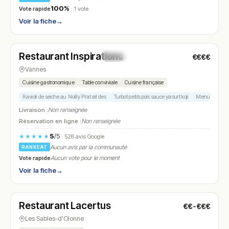
100%
Vote rapide
· 1 vote
Voir la fiche
→
Fermé
Restaurant Inspirations
€€€€
N° 18
Vannes
Cuisine gastronomique
Table conviviale
Cuisine française
Ravioli de seiche au Noilly Prat ail des
Turbot petits pois sauce yaourt koji
Menus saisonn
Livraison :
Non renseignée
Réservation en ligne :
Non renseignée
5
/5
★★★★★
· 528 avis Google
Aucun avis par la communauté
RANKEAT
Vote rapide
Aucun vote pour le moment
Voir la fiche
→
Fermé
(12:15 – 13:30, 19:15 – 20:45)
Restaurant Lacertus
€€-€€€
N° 19
Les Sables-d'Olonne