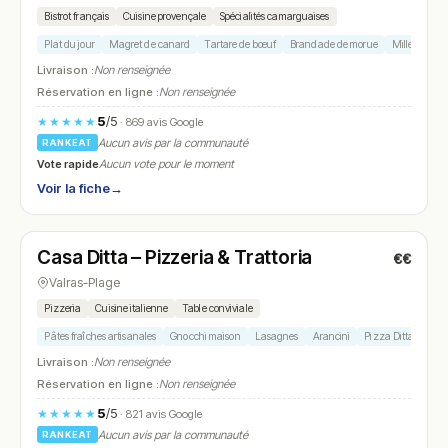
Bistrot français
Cuisine provençale
Spécialités camarguaises
Plat du jour
Magret de canard
Tartare de bœuf
Brandade de morue
Mille-feuille
Livraison :
Non renseignée
Réservation en ligne :
Non renseignée
5
/5
★★★★★
· 869 avis Google
Aucun avis par la communauté
RANKEAT
Vote rapide
Aucun vote pour le moment
Voir la fiche
→
Fermé
Casa Ditta – Pizzeria & Trattoria
€€
N° 9
Valras-Plage
Pizzeria
Cuisine italienne
Table conviviale
Pâtes fraîches artisanales
Gnocchi maison
Lasagnes
Arancini
Pizza Ditta à la bu
Livraison :
Non renseignée
Réservation en ligne :
Non renseignée
5
/5
★★★★★
· 821 avis Google
Aucun avis par la communauté
RANKEAT