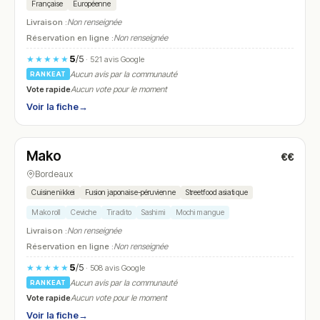
Française
Européenne
Livraison :
Non renseignée
Réservation en ligne :
Non renseignée
5
/5
★★★★★
· 521 avis Google
Aucun avis par la communauté
RANKEAT
Vote rapide
Aucun vote pour le moment
Voir la fiche
→
Fermé
(fermé aujourd'hui)
Mako
€€
N° 20
Bordeaux
Cuisine nikkei
Fusion japonaise-péruvienne
Streetfood asiatique
Mako roll
Ceviche
Tiradito
Sashimi
Mochi mangue
Livraison :
Non renseignée
Réservation en ligne :
Non renseignée
5
/5
★★★★★
· 508 avis Google
Aucun avis par la communauté
RANKEAT
Vote rapide
Aucun vote pour le moment
Voir la fiche
→