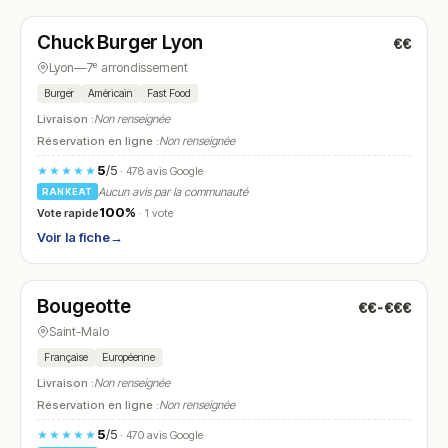
Chuck Burger Lyon
€€
N° 24
Lyon
—
7ᵉ arrondissement
Burger
Américain
Fast Food
Livraison :
Non renseignée
Réservation en ligne :
Non renseignée
5
/5
★★★★★
· 478 avis Google
Aucun avis par la communauté
RANKEAT
100%
Vote rapide
· 1 vote
Voir la fiche
→
Fermé
(08:30 – 15:00)
Bougeotte
€€-€€€
N° 25
Saint-Malo
Française
Européenne
Livraison :
Non renseignée
Réservation en ligne :
Non renseignée
5
/5
★★★★★
· 470 avis Google