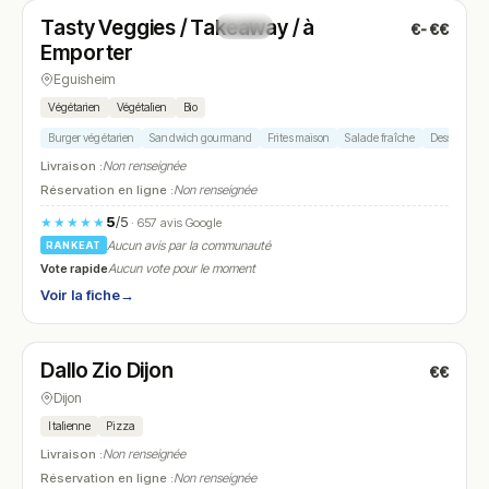
Tasty Veggies / Takeaway / à
€-€€
N° 13
Emporter
Eguisheim
Végétarien
Végétalien
Bio
Burger végétarien
Sandwich gourmand
Frites maison
Salade fraîche
Dessert mai
Livraison :
Non renseignée
Réservation en ligne :
Non renseignée
5
/5
★★★★★
· 657 avis Google
Aucun avis par la communauté
RANKEAT
Vote rapide
Aucun vote pour le moment
Voir la fiche
→
Fermé
(fermé aujourd'hui)
Dallo Zio Dijon
€€
N° 14
Dijon
Italienne
Pizza
Livraison :
Non renseignée
Réservation en ligne :
Non renseignée