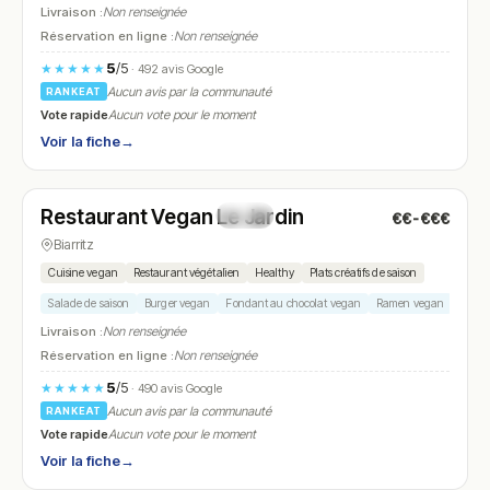
Livraison :
Non renseignée
Réservation en ligne :
Non renseignée
5
/5
★★★★★
· 492 avis Google
Aucun avis par la communauté
RANKEAT
Vote rapide
Aucun vote pour le moment
Voir la fiche
→
Fermé
(12:00 – 14:30, 19:30 – 21:30)
Restaurant Vegan Le Jardin
€€-€€€
N° 23
Biarritz
Cuisine vegan
Restaurant végétalien
Healthy
Plats créatifs de saison
Salade de saison
Burger vegan
Fondant au chocolat vegan
Ramen vegan
Polent
Livraison :
Non renseignée
Réservation en ligne :
Non renseignée
5
/5
★★★★★
· 490 avis Google
Aucun avis par la communauté
RANKEAT
Vote rapide
Aucun vote pour le moment
Voir la fiche
→
Ouvert
(12:00 – 14:00, 19:00 – 22:00)