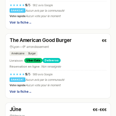
5
/5
★★★★★
· 582 avis Google
Aucun avis par la communauté
RANKEAT
Vote rapide
Aucun vote pour le moment
Voir la fiche
→
Ouvert
(11:30 – 21:45)
The American Good Burger
€€
N° 15
Lyon
—
6ᵉ arrondissement
Américaine
Burger
Livraison :
Uber Eats
Deliveroo
Réservation en ligne :
Non renseignée
5
/5
★★★★★
· 569 avis Google
Aucun avis par la communauté
RANKEAT
Vote rapide
Aucun vote pour le moment
Voir la fiche
→
Ouvert
(11:00 – 22:00)
JÜne
€€-€€€
N° 16
Mimizan