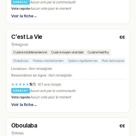
Aucun avis par la communauté
RANKEAT
Vote rapide
Aucun vote pour le moment
Voir la fiche
→
Ouvert
(12:00 – 15:00, 19:00 – 22:00)
C’est La Vie
€€
N° 7
Avignon
Cuisine méditerranéenne
Cuisine moyen-orientale
Cuisine healthy
Shakshuka
Plateau méditerranéen
Options végétariennes
Plats faits maison
Desse
Livraison :
Non renseignée
Réservation en ligne :
Non renseignée
5
/5
★★★★★
· 871 avis Google
Aucun avis par la communauté
RANKEAT
Vote rapide
Aucun vote pour le moment
Voir la fiche
→
Fermé
(12:00 – 14:30, 19:00 – 21:30)
Oboulaba
€€
N° 8
Arles