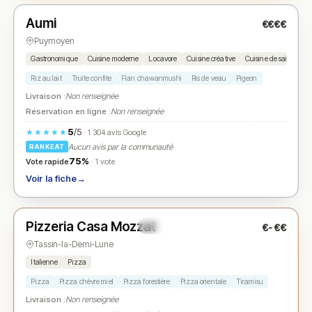
Aumi
€€€€
N° 2
★ Michelin
★
Puymoyen
Gastronomique
Cuisine moderne
Locavore
Cuisine créative
Cuisine de saison
Riz au lait
Truite confite
Flan chawanmushi
Ris de veau
Pigeon
Livraison :
Non renseignée
Réservation en ligne :
Non renseignée
5
/5
★★★★★
· 1 304 avis Google
Aucun avis par la communauté
RANKEAT
75%
Vote rapide
· 1 vote
Voir la fiche
→
Ouvert
Pizzeria Casa Mozzat
€-€€
N° 3
★
Tassin-la-Demi-Lune
Italienne
Pizza
Pizza
Pizza chèvre miel
Pizza forestière
Pizza orientale
Tiramisu
Livraison :
Non renseignée