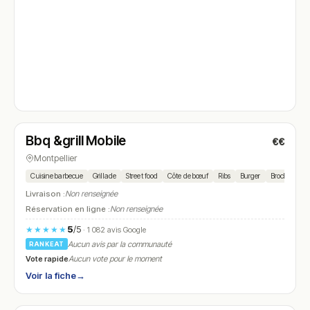
Ouvert
(08:00 – 23:30)
Bbq &grill Mobile
€€
N° 4
Montpellier
Cuisine barbecue
Grillade
Street food
Côte de bœuf
Ribs
Burger
Brochettes
Livraison :
Non renseignée
Réservation en ligne :
Non renseignée
5
/5
★★★★★
· 1 082 avis Google
Aucun avis par la communauté
RANKEAT
Vote rapide
Aucun vote pour le moment
Voir la fiche
→
Ouvert
(12:00 – 14:00, 19:00 – 22:00)