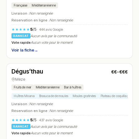
Française
Méditerranéenne
Livraison :
Non renseignée
Réservation en ligne :
Non renseignée
5
/5
★★★★★
· 444 avis Google
Aucun avis par la communauté
RANKEAT
Vote rapide
Aucun vote pour le moment
Voir la fiche
→
Fermé
(11:30 – 14:00, 18:30 – 21:30)
Dégus’thau
€€-€€€
N° 28
Mèze
Fruits de mer
Méditerranéenne
Bar à huîtres
Huîtres Moana
Brasucade de moules
Moules gratinées
Plateau de coquillages
Be
Livraison :
Non renseignée
Réservation en ligne :
Non renseignée
5
/5
★★★★★
· 437 avis Google
Aucun avis par la communauté
RANKEAT
Vote rapide
Aucun vote pour le moment