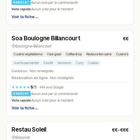
Aucun avis par la communauté
RANKEAT
Vote rapide
Aucun vote pour le moment
Voir la fiche
→
Fermé
Soa Boulogne Billancourt
€€
N° 26
Boulogne-Billancourt
Cuisine végétalienne
Fast-good
Coffee shop
Restauration saine
Cuisine bio
Hachis parmentier
Falafel
Sandwich
Curry
Cookies
Livraison :
Non renseignée
Réservation en ligne :
Non renseignée
5
/5
★★★★★
· 444 avis Google
Aucun avis par la communauté
RANKEAT
Vote rapide
Aucun vote pour le moment
Voir la fiche
→
Ouvert
(12:00 – 22:00)
Restau Soleil
€€-€€€
N° 27
Beauvoir