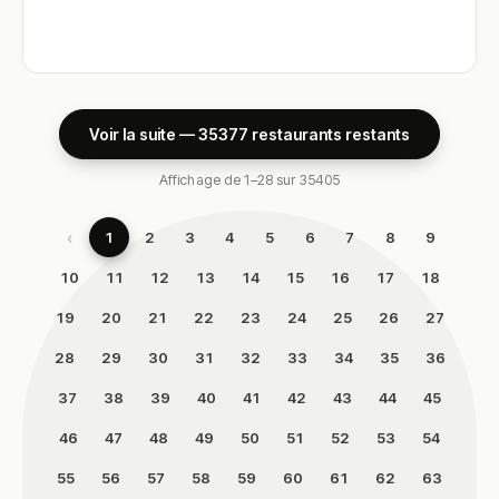
Voir la suite — 35377 restaurants restants
Affichage de 1–28 sur 35405
‹
1
2
3
4
5
6
7
8
9
10
11
12
13
14
15
16
17
18
19
20
21
22
23
24
25
26
27
28
29
30
31
32
33
34
35
36
37
38
39
40
41
42
43
44
45
46
47
48
49
50
51
52
53
54
55
56
57
58
59
60
61
62
63