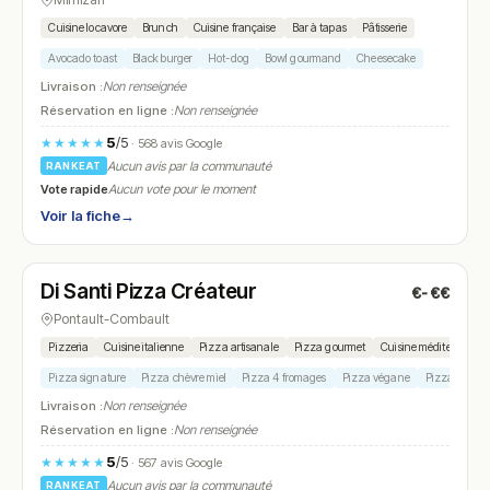
Cuisine locavore
Brunch
Cuisine française
Bar à tapas
Pâtisserie
Avocado toast
Black burger
Hot-dog
Bowl gourmand
Cheesecake
Livraison :
Non renseignée
Réservation en ligne :
Non renseignée
5
/5
★★★★★
· 568 avis Google
Aucun avis par la communauté
RANKEAT
Vote rapide
Aucun vote pour le moment
Voir la fiche
→
Ouvert
(18:45 – 22:00)
Di Santi Pizza Créateur
€-€€
N° 17
Pontault-Combault
Pizzeria
Cuisine italienne
Pizza artisanale
Pizza gourmet
Cuisine méditerranée
Pizza signature
Pizza chèvre miel
Pizza 4 fromages
Pizza végane
Pizza choriz
Livraison :
Non renseignée
Réservation en ligne :
Non renseignée
5
/5
★★★★★
· 567 avis Google
Aucun avis par la communauté
RANKEAT