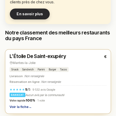
clients près de chez vous.
En savoir plus
Notre classement des meilleurs restaurants
du pays France
Fermé
(11:30 – 21:30)
L’Étoile De Saint-exupéry
€
N° 1
★
Mantes-la-Jolie
Snack
Sandwich
Panini
Burger
Tacos
Livraison :
Non renseignée
Réservation en ligne :
Non renseignée
5
/5
★★★★★
· 9 532 avis Google
Aucun avis par la communauté
RANKEAT
100%
Vote rapide
· 1 vote
Voir la fiche
→
Fermé
(12:15 – 13:15, 19:30 – 21:15)