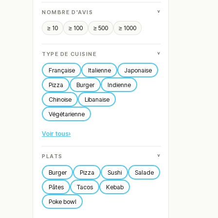
˅
NOMBRE D'AVIS
≥ 10
≥ 100
≥ 500
≥ 1000
˅
TYPE DE CUISINE
Française
Italienne
Japonaise
Pizza
Burger
Indienne
Chinoise
Libanaise
Végétarienne
Voir tous
›
˅
PLATS
Burger
Pizza
Sushi
Salade
Pâtes
Tacos
Kebab
Poke bowl