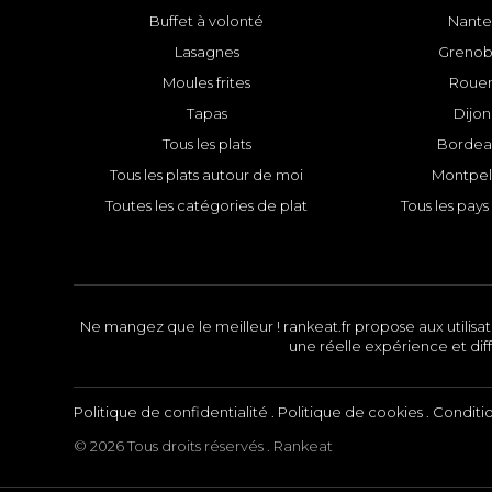
Buffet à volonté
Nante
Lasagnes
Grenob
Moules frites
Roue
Tapas
Dijon
Tous les plats
Bordea
Tous les plats autour de moi
Montpell
Toutes les catégories de plat
Tous les pays 
Ne mangez que le meilleur ! rankeat.fr propose aux utilisate
une réelle expérience et diff
Politique de confidentialité
.
Politique de cookies
.
Conditi
© 2026 Tous droits réservés . Rankeat