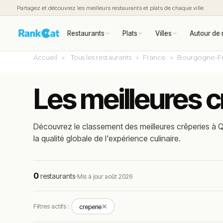
Partagez et découvrez les meilleurs restaurants et plats de chaque ville
Restaurants
Plats
Villes
Autour de 
Accueil
Tous les restaurants
France
Bourgogne-F
Les meilleures c
Découvrez le classement des meilleures crêperies à Qu
la qualité globale de l'expérience culinaire.
0
restaurants
·
Mis à jour août 2026
✕
Filtres actifs :
creperie