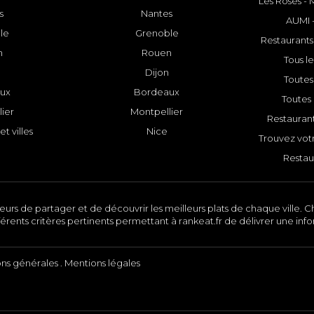
Les Roses -
s
Nantes
AUMI 
le
Grenoble
Restaurants
n
Rouen
Tous le
Dijon
Toutes 
ux
Bordeaux
Toutes 
ier
Montpellier
Restauran
et villes
Nice
Trouvez votr
Restau
urs de partager et de découvrir les meilleurs plats de chaque ville. Ch
érents critères pertinents permettant à rankeat.fr de délivrer une inf
ons générales
.
Mentions légales