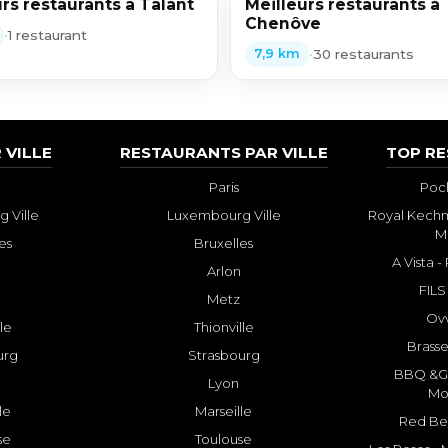
rs restaurants à Talant
Meilleurs restaurants à
Chenôve
•
1 restaurant
•
30 restaurants
7,9 km
 VILLE
RESTAURANTS PAR VILLE
TOP R
Paris
Poch
 Ville
Luxembourg Ville
Royal Kechm
M
es
Bruxelles
A Vista 
Arlon
FILS
Metz
Ovv
lle
Thionville
Brasse
urg
Strasbourg
BBQ &GR
Lyon
Mo
le
Marseille
Red Bee
se
Toulouse