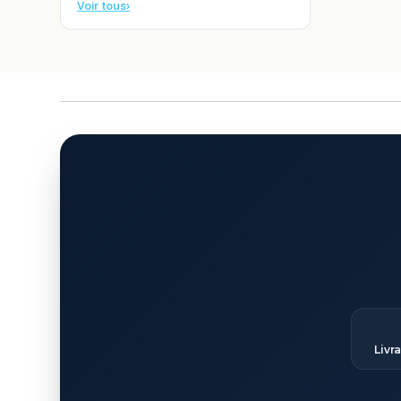
Voir tous
›
Livr