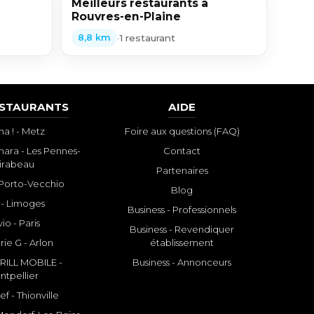
Meilleurs restaurants à
Rouvres-en-Plaine
•
1 restaurant
8,8 km
ESTAURANTS
AIDE
a ! - Metz
Foire aux questions (FAQ)
ara - Les Pennes-
Contact
irabeau
Partenaires
- Porto-Vecchio
Blog
 - Limoges
Business - Professionnels
io - Paris
Business - Revendiquer
rie G - Arlon
établissement
ILL MOBILE -
Business - Annonceurs
ntpellier
f - Thionville