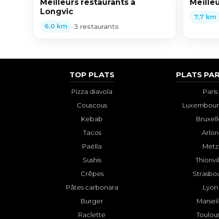
Meilleurs restaurants à
Meilleu
Longvic
7,7 km
•
3 restaurants
6,0 km
TOP PLATS
PLATS PAR
Pizza diavola
Paris
Couscous
Luxembourg
Kebab
Bruxell
Tacos
Arlon
Paëlla
Metz
Sushis
Thionvi
Crêpes
Strasbo
Pâtes carbonara
Lyon
Burger
Marseil
Raclette
Toulou