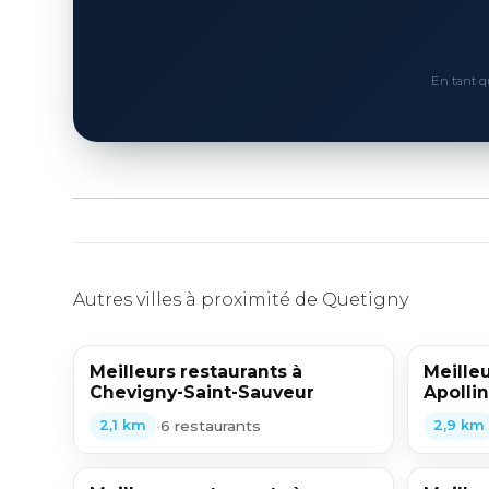
En tant q
Autres villes à proximité de Quetigny
Meilleurs restaurants à
Meilleu
Chevigny-Saint-Sauveur
Apollin
•
6 restaurants
2,1 km
2,9 km