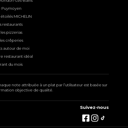
 Mondorf-Les-Bains
- Puymoyen
 étoilés MICHELIN
s restaurants
les pizzerias
les crêperies
ts autour de moi
e restaurant idéal
rant du mois
aque note attribuée à un plat par l’utilisateur est basée sur
ormation objective de qualité.
Suivez-nous