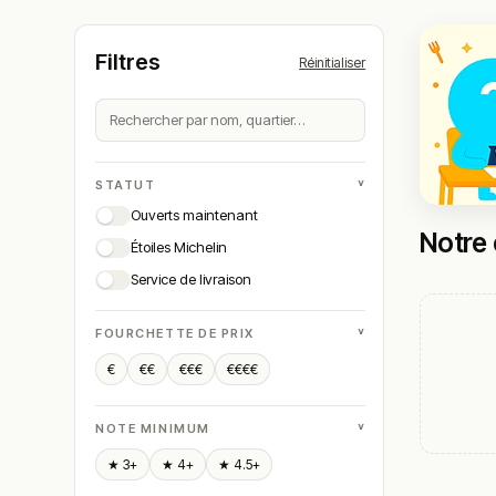
Filtres
Réinitialiser
˅
STATUT
Ouverts maintenant
Notre 
Étoiles Michelin
Service de livraison
˅
FOURCHETTE DE PRIX
€
€€
€€€
€€€€
˅
NOTE MINIMUM
★ 3+
★ 4+
★ 4.5+