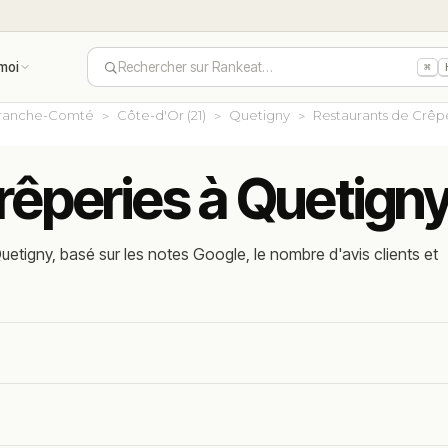
moi
Rechercher sur Rankeat…
⌘
ranche-Comté
Côte-d'Or (21)
Quetigny
Restaurants de Crêp
rêperies à Quetigny
etigny, basé sur les notes Google, le nombre d'avis clients et