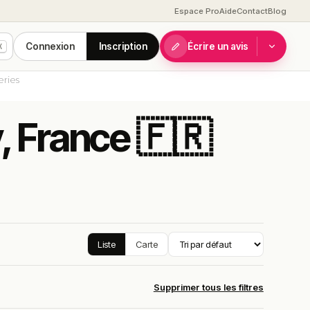
Espace Pro
Aide
Contact
Blog
Connexion
Inscription
Écrire un avis
K
eries
, France 🇫🇷
Liste
Carte
Supprimer tous les filtres