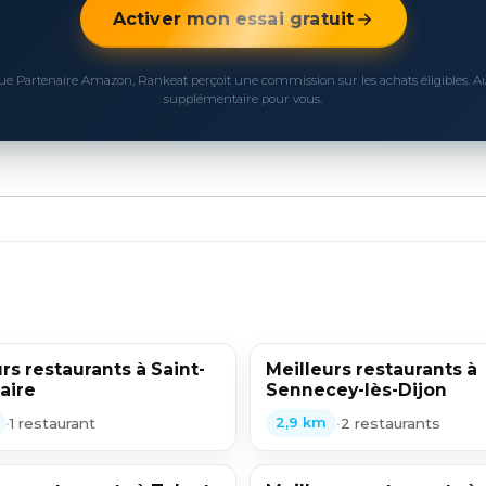
Activer mon essai gratuit
ue Partenaire Amazon, Rankeat perçoit une commission sur les achats éligibles. 
supplémentaire pour vous.
rs restaurants à Saint-
Meilleurs restaurants à
aire
Sennecey-lès-Dijon
•
1 restaurant
•
2 restaurants
2,9 km