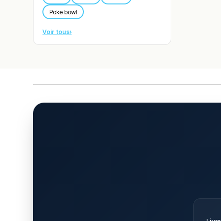
Poke bowl
Voir tous
›