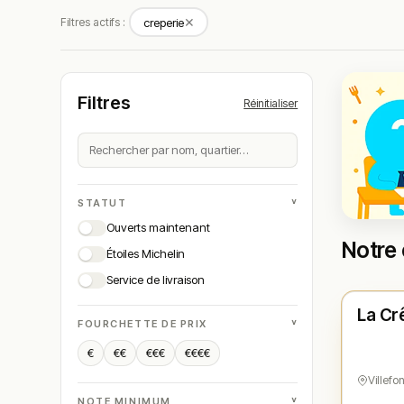
✕
Filtres actifs :
creperie
Filtres
Réinitialiser
˅
STATUT
Ouverts maintenant
Notre 
Étoiles Michelin
Ferm
Service de livraison
La Cr
N° 
★
˅
FOURCHETTE DE PRIX
€
€€
€€€
€€€€
Villefo
˅
NOTE MINIMUM