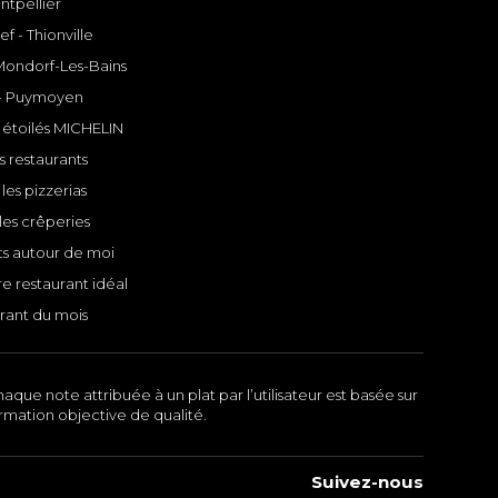
ntpellier
f - Thionville
 Mondorf-Les-Bains
- Puymoyen
 étoilés MICHELIN
s restaurants
les pizzerias
les crêperies
ts autour de moi
e restaurant idéal
rant du mois
aque note attribuée à un plat par l’utilisateur est basée sur
ormation objective de qualité.
Suivez-nous