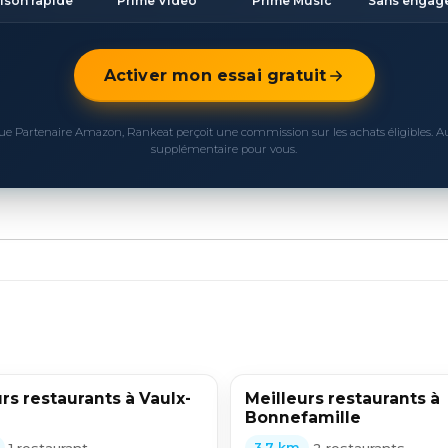
aison rapide
Prime Video
Prime Music
Sans engag
Activer mon essai gratuit
ue Partenaire Amazon, Rankeat perçoit une commission sur les achats éligibles. 
supplémentaire pour vous.
rs restaurants à Vaulx-
Meilleurs restaurants à
Bonnefamille
•
1 restaurant
•
2 restaurants
3,7 km