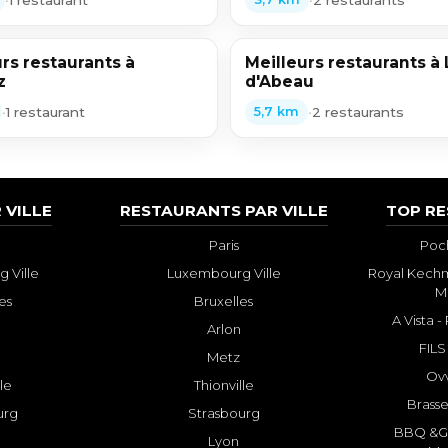
rs restaurants à
Meilleurs restaurants à L
z
d'Abeau
•
1 restaurant
•
2 restaurants
5,7 km
 VILLE
RESTAURANTS PAR VILLE
TOP R
Paris
Poch
 Ville
Luxembourg Ville
Royal Kechm
M
es
Bruxelles
A Vista 
Arlon
FILS
Metz
Ovv
lle
Thionville
Brasse
urg
Strasbourg
BBQ &GR
Lyon