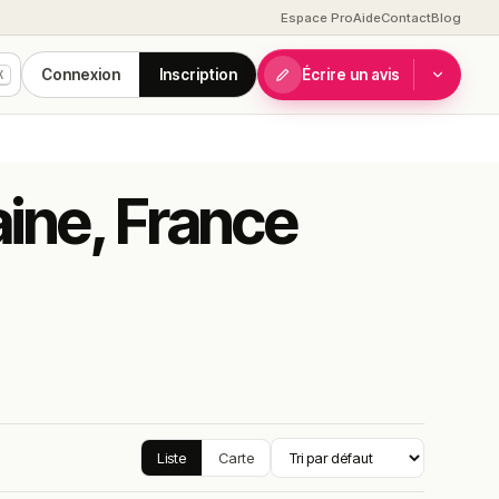
Espace Pro
Aide
Contact
Blog
Connexion
Inscription
Écrire un avis
K
aine, France
Liste
Carte