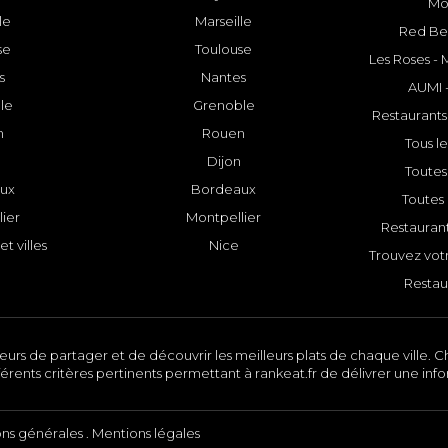
Mo
le
Marseille
Red Bee
se
Toulouse
Les Roses -
s
Nantes
AUMI 
le
Grenoble
Restaurants
n
Rouen
Tous le
Dijon
Toutes 
ux
Bordeaux
Toutes 
ier
Montpellier
Restauran
et villes
Nice
Trouvez votr
Restau
urs de partager et de découvrir les meilleurs plats de chaque ville. Ch
érents critères pertinents permettant à rankeat.fr de délivrer une inf
ons générales
.
Mentions légales