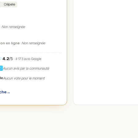
Crêperie
 :
Non renseignée
on en ligne :
Non renseignée
4.2
/5
☆
· 4 173 avis Google
Aucun avis par la communauté
T
de
Aucun vote pour le moment
iche
→