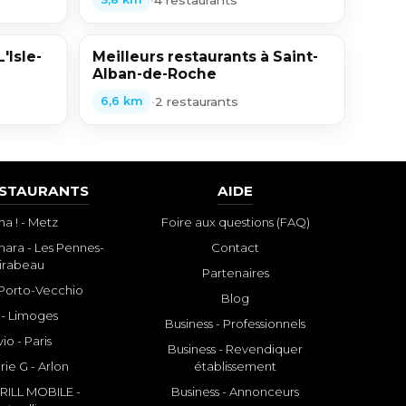
'Isle-
Meilleurs restaurants à Saint-
Alban-de-Roche
•
2 restaurants
6,6 km
ESTAURANTS
AIDE
a ! - Metz
Foire aux questions (FAQ)
ara - Les Pennes-
Contact
irabeau
Partenaires
- Porto-Vecchio
Blog
 - Limoges
Business - Professionnels
io - Paris
Business - Revendiquer
rie G - Arlon
établissement
ILL MOBILE -
Business - Annonceurs