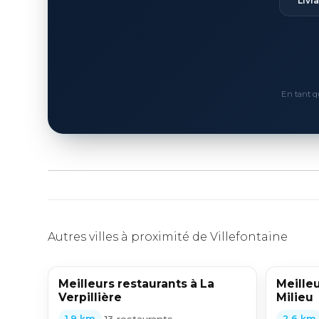
Livr
En tant q
Autres villes à proximité de Villefontaine
Meilleurs restaurants à La
Meilleu
Verpillière
Milieu
•
13 restaurants
1,9 km
2,6 km