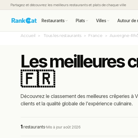
Partagez et découvrez les meilleurs restaurants et plats de chaque ville
Restaurants
Plats
Villes
Autour de 
Accueil
Tous les restaurants
France
Auvergne-Rhô
Les meilleures c
🇫🇷
Découvrez le classement des meilleures crêperies à Vi
clients et la qualité globale de l'expérience culinaire.
1
restaurants
·
Mis à jour août 2026