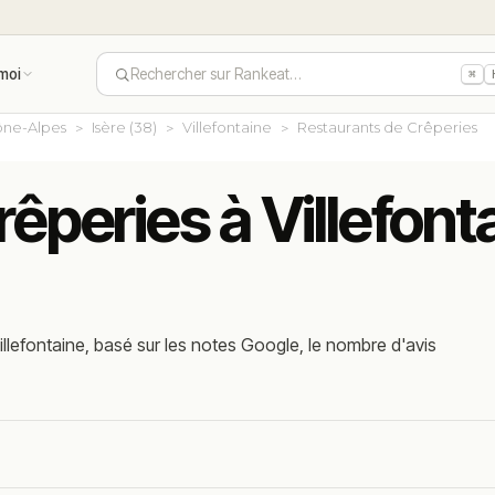
moi
Rechercher sur Rankeat…
⌘
ne-Alpes
Isère (38)
Villefontaine
Restaurants de Crêperies
rêperies à Villefont
llefontaine, basé sur les notes Google, le nombre d'avis