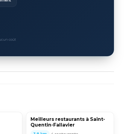
ement
Aucun coût
Meilleurs restaurants à Saint-
Quentin-Fallavier
•
4 restaurants
3,8 km