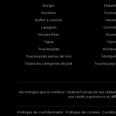
Burger
Marseil
Raclette
Toulou
Buffet à volonté
Nante
Lasagnes
Grenob
Moules frites
Roue
Tapas
Dijon
Tous les plats
Bordea
Tous les plats autour de moi
Montpell
Toutes les catégories de plat
Tous les pays 
Ne mangez que le meilleur ! rankeat.fr propose aux utilisate
une réelle expérience et diff
Politique de confidentialité
.
Politique de cookies
.
Conditi