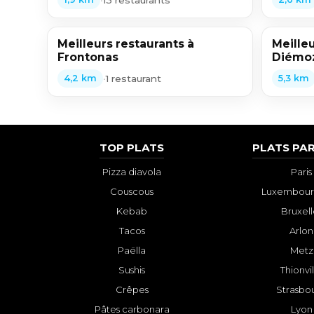
Meilleurs restaurants à
Meilleu
Frontonas
Diémo
•
1 restaurant
4,2 km
5,3 km
TOP PLATS
PLATS PAR
Pizza diavola
Paris
Couscous
Luxembourg
Kebab
Bruxell
Tacos
Arlon
Paëlla
Metz
Sushis
Thionvi
Crêpes
Strasbo
Pâtes carbonara
Lyon