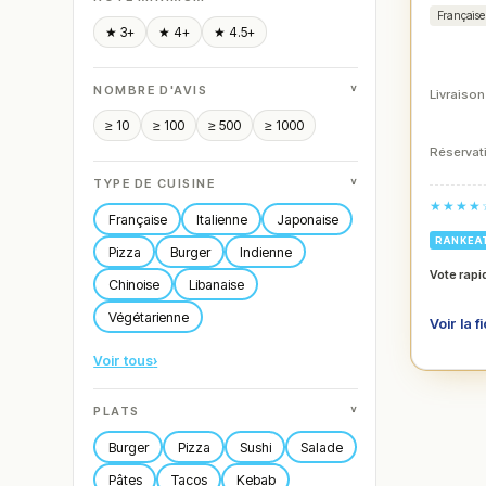
Française
★ 3+
★ 4+
★ 4.5+
˅
NOMBRE D'AVIS
Livraison
≥ 10
≥ 100
≥ 500
≥ 1000
Réservati
˅
TYPE DE CUISINE
★★★★
Française
Italienne
Japonaise
RANKEA
Pizza
Burger
Indienne
Vote rapi
Chinoise
Libanaise
Végétarienne
Voir la f
Voir tous
›
˅
PLATS
Burger
Pizza
Sushi
Salade
Pâtes
Tacos
Kebab