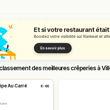
Et si votre restaurant était
Boostez votre visibilité sur Rankeat et att
En savoir plus
classement des meilleures crêperies à Vil
é
(11:30 – 20:00)
êpe Au Carré
€-€€
1
ntaine