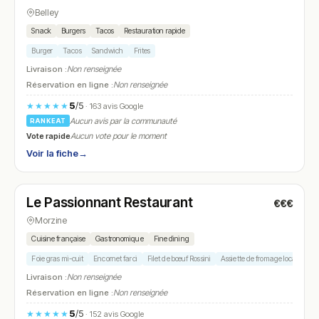
Belley
Snack
Burgers
Tacos
Restauration rapide
Burger
Tacos
Sandwich
Frites
Livraison :
Non renseignée
Réservation en ligne :
Non renseignée
5
/5
★★★★★
· 163 avis Google
Aucun avis par la communauté
RANKEAT
Vote rapide
Aucun vote pour le moment
Voir la fiche
→
Fermé
(19:15 – 20:30)
Le Passionnant Restaurant
€€€
N° 20
Morzine
Cuisine française
Gastronomique
Fine dining
Foie gras mi-cuit
Encornet farci
Filet de bœuf Rossini
Assiette de fromage local
Roy
Livraison :
Non renseignée
Réservation en ligne :
Non renseignée
5
/5
★★★★★
· 152 avis Google