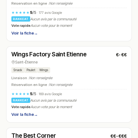
Réservation en ligne :
Non renseignée
5
/5
★★★★★
· 177 avis Google
Aucun avis par la communauté
RANKEAT
Vote rapide
Aucun vote pour le moment
Voir la fiche
→
Fermé
(11:00 – 23:30)
Wings Factory Saint Etienne
€-€€
N° 18
Saint-Étienne
Snack
Poulet
Wings
Livraison :
Non renseignée
Réservation en ligne :
Non renseignée
5
/5
★★★★★
· 169 avis Google
Aucun avis par la communauté
RANKEAT
Vote rapide
Aucun vote pour le moment
Voir la fiche
→
Fermé
(18:30 – 02:00)
The Best Corner
€€-€€€
N° 19