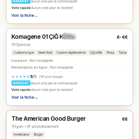
Aucun avis par la communauté
RANKEAT
Vote rapide
Aucun vote pour le moment
Voir la fiche
→
Fermé
(11:45 – 22:00)
Komagene 01 ÇiĞ KÖfte
€-€€
N° 2
★
Oyonnax
Cuisine turque
Street food
Cuisine végétarienne
Çiğ köfte
Wrap
Tacos
Falaf
Livraison :
Non renseignée
Réservation en ligne :
Non renseignée
5
/5
★★★★★
· 740 avis Google
Aucun avis par la communauté
RANKEAT
Vote rapide
Aucun vote pour le moment
Voir la fiche
→
Fermé
(11:30 – 21:45)
The American Good Burger
€€
N° 3
★
Lyon
—
6ᵉ arrondissement
Américaine
Burger