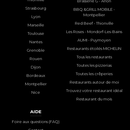
Brasserie G - Arlon
Strasbourg
BBQ &GRILL MOBILE -
Montpellier
Lyon
Red Beef - Thionville
Marseille
Les Roses - Mondorf-Les-Bains
Toulouse
AUMI - Puymoyen
Nantes
Restaurants étoilés MICHELIN
Grenoble
Tous les restaurants
Rouen
Toutes les pizzerias
Dijon
Toutes les crêperies
Bordeaux
Restaurants autour de moi
Montpellier
Trouvez votre restaurant idéal
Nice
Restaurant du mois
AIDE
Foire aux questions (FAQ)
Contact