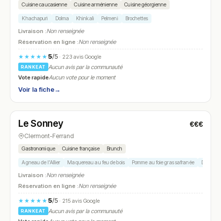
Cuisine caucasienne
Cuisine arménienne
Cuisine géorgienne
Khachapuri
Dolma
Khinkali
Pelmeni
Brochettes
Livraison :
Non renseignée
Réservation en ligne :
Non renseignée
5
/5
★★★★★
· 223 avis Google
Aucun avis par la communauté
RANKEAT
Vote rapide
Aucun vote pour le moment
Voir la fiche
→
Fermé
(10:00 – 14:00, 19:00 – 23:30)
Le Sonney
€€€
N° 12
Clermont-Ferrand
Gastronomique
Cuisine française
Brunch
Agneau de l’Allier
Maquereau au feu de bois
Pomme au foie gras safranée
Dessert c
Livraison :
Non renseignée
Réservation en ligne :
Non renseignée
5
/5
★★★★★
· 215 avis Google
Aucun avis par la communauté
RANKEAT