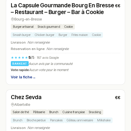
La Capsule Gourmande Bourg En Bresse
€€
N° 16
– Restaurant – Burger – Bar à Cookie
Bourg-en-Bresse
Burger artisanal
Snack gourmand
Cookie
Smash burger
Chicken burger
Burger
Frites maison
Cookie
Livraison :
Non renseignée
Réservation en ligne :
Non renseignée
5
/5
★★★★★
· 187 avis Google
Aucun avis par la communauté
RANKEAT
Vote rapide
Aucun vote pour le moment
Voir la fiche
→
Fermé
(09:00 – 19:00)
Chez Sevda
€€
N° 17
Albertville
Salon de thé
Pâtisserie
Brunch
Cuisine française
Snacking
Brunch
Brioche perdue
Pancakes
Gâteau anniversaire
Milkshake
Livraison :
Non renseignée