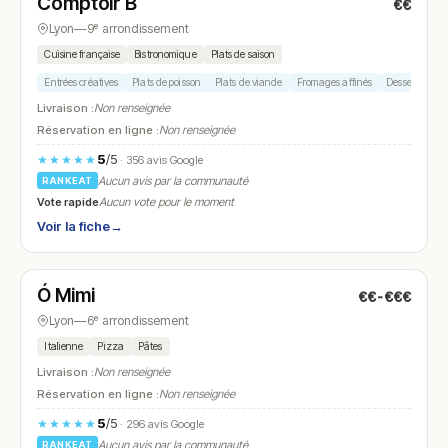
Comptoir B
€€
N° 8
Lyon
—
9ᵉ arrondissement
Cuisine française
Bistronomique
Plats de saison
Entrées créatives
Plats de poisson
Plats de viande
Fromages affinés
Desserts mais
Livraison :
Non renseignée
Réservation en ligne :
Non renseignée
5
/5
★★★★★
· 356 avis Google
Aucun avis par la communauté
RANKEAT
Vote rapide
Aucun vote pour le moment
Voir la fiche
→
Fermé
(12:00 – 14:00, 19:00 – 22:00)
Ó Mimi
€€-€€€
N° 9
Lyon
—
6ᵉ arrondissement
Italienne
Pizza
Pâtes
Livraison :
Non renseignée
Réservation en ligne :
Non renseignée
5
/5
★★★★★
· 296 avis Google
Aucun avis par la communauté
RANKEAT