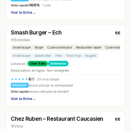
100%
Vote rapide
· 1 vote
Voir la fiche
→
Fermé
(18:30 – 00:00)
Smash Burger – Ech
€€
N° 10
Échirolles
Smash burger
Burger
Cuisine américaine
Restauration rapide
Cuisine halal
Smash burger
Salade césar
Frites
Onion rings
Nuggets
Livraison :
Uber Eats
Deliveroo
Réservation en ligne :
Non renseignée
5
/5
★★★★★
· 251 avis Google
Aucun avis par la communauté
RANKEAT
Vote rapide
Aucun vote pour le moment
Voir la fiche
→
Fermé
(12:00 – 14:30, 18:30 – 23:00)
Chez Ruben – Restaurant Caucasien
€€
N° 11
Vichy