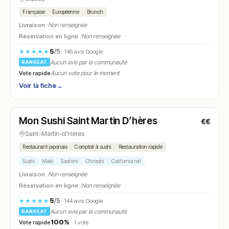
Française
Européenne
Brunch
Livraison :
Non renseignée
Réservation en ligne :
Non renseignée
5
/5
★★★★★
· 146 avis Google
Aucun avis par la communauté
RANKEAT
Vote rapide
Aucun vote pour le moment
Voir la fiche
→
Fermé
(10:30 – 12:30, 14:00 – 19:30)
Mon Sushi Saint Martin D’hères
€€
N° 23
Saint-Martin-d'Hères
Restaurant japonais
Comptoir à sushi
Restauration rapide
Sushi
Maki
Sashimi
Chirashi
California roll
Livraison :
Non renseignée
Réservation en ligne :
Non renseignée
5
/5
★★★★★
· 144 avis Google
Aucun avis par la communauté
RANKEAT
100%
Vote rapide
· 1 vote