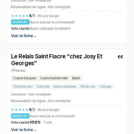
Livraison :
Non renseignée
Réservation en ligne :
Non renseignée
5
/5
★★★★★
· 99 avis Google
Aucun avis par la communauté
RANKEAT
Vote rapide
Aucun vote pour le moment
Voir la fiche
→
Fermé
(19:00 – 22:00)
Le Relais Saint Fiacre “chez Josy Et
€€
N° 26
Georges”
Naves
Cuisine française
Cuisine traditionnelle
Bistrot
Filet americain
Entrecote
Salade composee
Plat du jour
Fromage
Livraison :
Non renseignée
Réservation en ligne :
Non renseignée
5
/5
★★★★★
· 98 avis Google
Aucun avis par la communauté
RANKEAT
100%
Vote rapide
· 1 vote
Voir la fiche
→