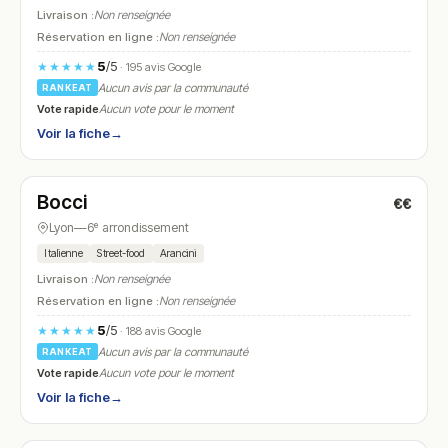
Livraison :
Non renseignée
Réservation en ligne :
Non renseignée
5
/5
★★★★★
· 195 avis Google
Aucun avis par la communauté
RANKEAT
Vote rapide
Aucun vote pour le moment
Voir la fiche
→
Fermé
(11:45 – 20:30)
Bocci
€€
N° 15
Lyon
—
6ᵉ arrondissement
Italienne
Street-food
Arancini
Livraison :
Non renseignée
Réservation en ligne :
Non renseignée
5
/5
★★★★★
· 188 avis Google
Aucun avis par la communauté
RANKEAT
Vote rapide
Aucun vote pour le moment
Voir la fiche
→
Fermé
(18:45 – 22:00)