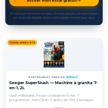
Activer mon essai gratuit
En tant que Partenaire Amazon, Rankeat perçoit une commission
sur les achats éligibles. Aucun coût supplémentaire pour vous.
IDÉE APÉRO ÉTÉ
prime
PARTENARIAT AMAZON
Seeger SuperSlush — Machine à granita 7-
en-1, 2L
Slush, milkshakes, frozen cocktails en 15 min · 7
programmes · AutoClean · L'apéro de l'été à la maison.