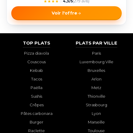
★
★
★
★
☆
4,3/5
(279 avis)
Voir l'offre
TOP PLATS
PLATS PAR VILLE
Pizza diavola
Paris
Couscous
Luxembourg Ville
Kebab
Bruxelles
Tacos
Arlon
Paëlla
Metz
Sushis
Thionville
Crêpes
Strasbourg
Pâtes carbonara
Lyon
Burger
Marseille
Raclette
Toulouse