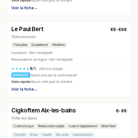
Vote rapide
Aucun vote pour le moment
Voir la fiche
→
Fermé
(10:00 – 15:00, 19:00 – 22:00)
Le Paul Bert
€€-€€€
N° 13
Annemasse
Française
Européenne
Moderne
Livraison :
Non renseignée
Réservation en ligne :
Non renseignée
5
/5
★★★★★
· 209 avis Google
Aucun avis par la communauté
RANKEAT
Vote rapide
Aucun vote pour le moment
Voir la fiche
→
Fermé
(11:30 – 14:00, 18:00 – 21:00)
Cigkoftem Aix-les-bains
€-€€
N° 14
Aix-les-Bains
Cuisine turque
Restauration rapide
Cuisine végétalienne
Street food
Çiğ köfte
Wrap
Falafel
Mix wrap
Salade fraîche