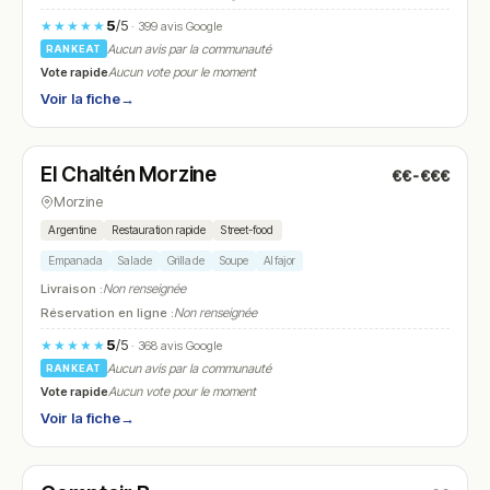
5
/5
★★★★★
· 399 avis Google
Aucun avis par la communauté
RANKEAT
Vote rapide
Aucun vote pour le moment
Voir la fiche
→
Fermé
(10:00 – 20:30)
El Chaltén Morzine
€€-€€€
N° 7
Morzine
Argentine
Restauration rapide
Street-food
Empanada
Salade
Grillade
Soupe
Alfajor
Livraison :
Non renseignée
Réservation en ligne :
Non renseignée
5
/5
★★★★★
· 368 avis Google
Aucun avis par la communauté
RANKEAT
Vote rapide
Aucun vote pour le moment
Voir la fiche
→
Fermé
(12:00 – 14:00, 19:00 – 22:00)