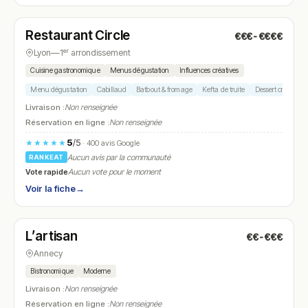
Fermé
(12:00 – 13:15, 20:00 – 21:15)
Restaurant Circle
€€€-€€€€
N° 5
Lyon
—
1ᵉʳ arrondissement
Cuisine gastronomique
Menus dégustation
Influences créatives
Menu dégustation
Cabillaud
Batbout & fromage
Kefta de truite
Dessert créatif
Livraison :
Non renseignée
Réservation en ligne :
Non renseignée
5
/5
★★★★★
· 400 avis Google
Aucun avis par la communauté
RANKEAT
Vote rapide
Aucun vote pour le moment
Voir la fiche
→
Fermé
(12:00 – 13:30, 19:30 – 21:30)
L’artisan
€€-€€€
N° 6
Annecy
Bistronomique
Moderne
Livraison :
Non renseignée
Réservation en ligne :
Non renseignée