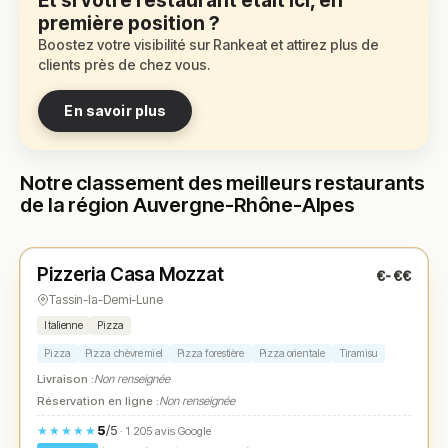
Et si votre restaurant était ici, en
première position ?
Boostez votre visibilité sur Rankeat et attirez plus de
clients près de chez vous.
En savoir plus
Notre classement des meilleurs restaurants
de la région Auvergne-Rhône-Alpes
Fermé
Pizzeria Casa Mozzat
€-€€
N° 1
★
Tassin-la-Demi-Lune
Italienne
Pizza
Pizza
Pizza chèvre miel
Pizza forestière
Pizza orientale
Tiramisu
Livraison :
Non renseignée
Réservation en ligne :
Non renseignée
5
/5
★★★★★
· 1 205 avis Google