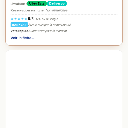
Livraison :
Uber Eats
Deliveroo
Réservation en ligne :
Non renseignée
5
/5
★★★★★
· 569 avis Google
Aucun avis par la communauté
RANKEAT
Vote rapide
Aucun vote pour le moment
Voir la fiche
→