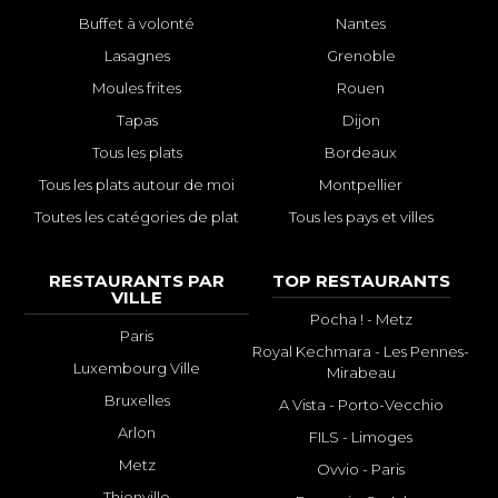
Buffet à volonté
Nantes
Lasagnes
Grenoble
Moules frites
Rouen
Tapas
Dijon
Tous les plats
Bordeaux
Tous les plats autour de moi
Montpellier
Toutes les catégories de plat
Tous les pays et villes
RESTAURANTS PAR
TOP RESTAURANTS
VILLE
Pocha ! - Metz
Paris
Royal Kechmara - Les Pennes-
Luxembourg Ville
Mirabeau
Bruxelles
A Vista - Porto-Vecchio
Arlon
FILS - Limoges
Metz
Ovvio - Paris
Thionville