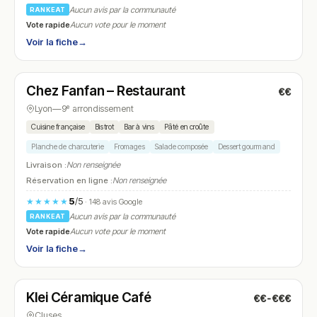
Aucun avis par la communauté
RANKEAT
Vote rapide
Aucun vote pour le moment
Voir la fiche
→
Fermé
(11:45 – 14:00, 17:00 – 23:00)
Chez Fanfan – Restaurant
€€
N° 21
Lyon
—
9ᵉ arrondissement
Cuisine française
Bistrot
Bar à vins
Pâté en croûte
Planche de charcuterie
Fromages
Salade composée
Dessert gourmand
Livraison :
Non renseignée
Réservation en ligne :
Non renseignée
5
/5
★★★★★
· 148 avis Google
Aucun avis par la communauté
RANKEAT
Vote rapide
Aucun vote pour le moment
Voir la fiche
→
Fermé
(14:30 – 20:00)
Klei Céramique Café
€€-€€€
N° 22
Cluses