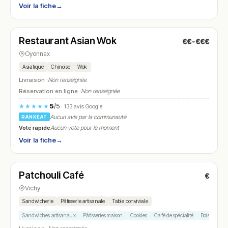
Voir la fiche
→
Fermé
(11:00 – 14:30, 18:00 – 22:30)
Restaurant Asian Wok
€€-€€€
N° 24
Oyonnax
Asiatique
Chinoise
Wok
Livraison :
Non renseignée
Réservation en ligne :
Non renseignée
5
/5
★★★★★
· 133 avis Google
Aucun avis par la communauté
RANKEAT
Vote rapide
Aucun vote pour le moment
Voir la fiche
→
Fermé
(11:00 – 17:00)
Patchouli Café
€
N° 25
Vichy
Sandwicherie
Pâtisserie artisanale
Table conviviale
Sandwiches artisanaux
Pâtisseries maison
Cookies
Café de spécialité
Boissons ch