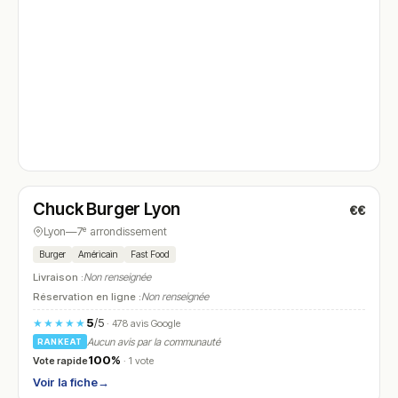
Fermé
(12:00 – 14:00, 19:00 – 22:00)
Chuck Burger Lyon
€€
N° 4
Lyon
—
7ᵉ arrondissement
Burger
Américain
Fast Food
Livraison :
Non renseignée
Réservation en ligne :
Non renseignée
5
/5
★★★★★
· 478 avis Google
Aucun avis par la communauté
RANKEAT
100%
Vote rapide
· 1 vote
Voir la fiche
→