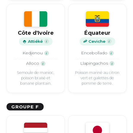
Côte d'Ivoire
Équateur
🍚 Attiéké
i
🦐 Ceviche
i
Kedjenou
Encebollado
i
i
Alloco
Llapingachos
i
i
Semoule de manioc,
Poisson mariné au citron
poisson braisé et
vert et galettes de
banane plantain.
pomme de terre.
GROUPE F