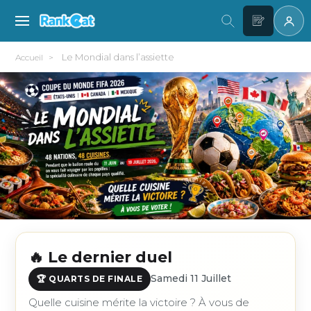
Le Mondial dans l’assiette
Accueil
Le Mondial dans l'assiette — Co
🔥 Le dernier duel
Samedi 11 Juillet
🏆 QUARTS DE FINALE
Quelle cuisine mérite la victoire ? À vous de