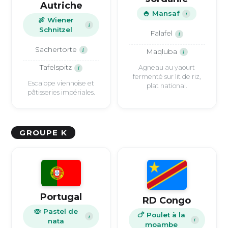
Autriche
🍚 Mansaf
i
🍖 Wiener
i
Schnitzel
Falafel
i
Sachertorte
i
Maqluba
i
Tafelspitz
Agneau au yaourt
i
fermenté sur lit de riz,
Escalope viennoise et
plat national.
pâtisseries impériales.
GROUPE K
Portugal
RD Congo
🥧 Pastel de
🍗 Poulet à la
i
i
nata
moambe