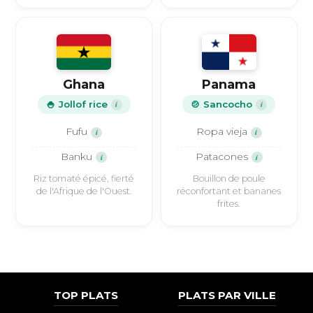
Ghana
Panama
🍚 Jollof rice
i
🍲 Sancocho
i
Fufu
Ropa vieja
i
i
Banku
Patacones
i
i
Riz tomaté épicé, fierté
Bouillon de poule
de l'Afrique de l'Ouest.
réconfortant et bananes
frites.
TOP PLATS
PLATS PAR VILLE