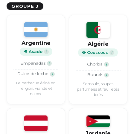
GROUPE J
Argentine
Algérie
🥩 Asado
i
🥘 Couscous
i
Empanadas
i
Chorba
i
Dulce de leche
i
Bourek
i
Le barbecue érigé en
Semoule, soupes
religion, viande et
parfumées et feuilletés
malbec.
dorés.
Jordanie