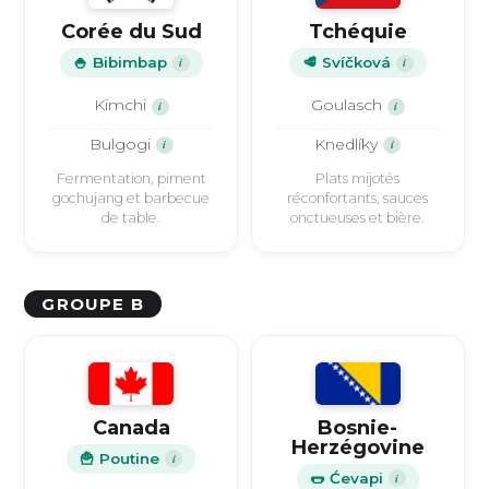
Corée du Sud
Tchéquie
🍚 Bibimbap
i
🥩 Svíčková
i
Kimchi
Goulasch
i
i
Bulgogi
Knedlíky
i
i
Fermentation, piment
Plats mijotés
gochujang et barbecue
réconfortants, sauces
de table.
onctueuses et bière.
GROUPE B
Canada
Bosnie-
Herzégovine
🍟 Poutine
i
🌭 Ćevapi
i