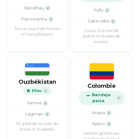
Bacalhau
i
Fufu
i
Francesinha
i
Saka-saka
i
Morue sous mille formes
Sauce à la noix de
et flans pâtissiers.
palme et feuilles de
manioc.
Ouzbékistan
Colombie
🍚 Plov
i
🍳 Bandeja
i
paisa
Samsa
i
Arepa
i
Lagman
i
Ajiaco
Riz pilaf de la route de
i
la soie et feuilletés.
Assiette généreuse,
galettes de maïs et