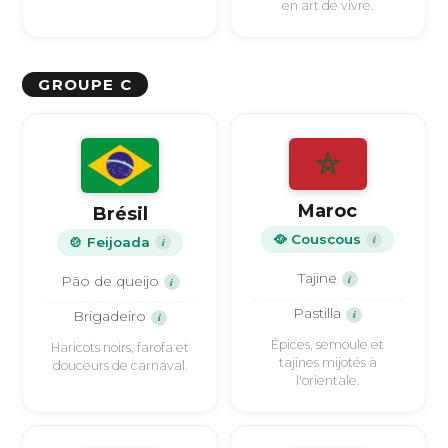
en art de vivre.
GROUPE C
Maroc
Brésil
🥘 Couscous
i
🍲 Feijoada
i
Tajine
i
Pão de queijo
i
Pastilla
i
Brigadeiro
i
Épices, semoule et
Haricots noirs, farofa et
tajines mijotés à
douceurs de carnaval.
l'orientale.