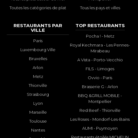
Toutes les catégories de plat
Tous les pays et villes
RESTAURANTS PAR
TOP RESTAURANTS
VILLE
Pocha ! - Metz
Paris
Royal Kechmara - Les Pennes-
Luxembourg Ville
Mirabeau
Bruxelles
A Vista - Porto-Vecchio
Arlon
FILS - Limoges
Metz
Ovvio - Paris
Thionville
Brasserie G - Arlon
Strasbourg
BBQ &GRILL MOBILE -
Montpellier
Lyon
Red Beef - Thionville
Marseille
Les Roses - Mondorf-Les-Bains
Toulouse
AUMI - Puymoyen
Nantes
Restaurants étoilés MICHELIN