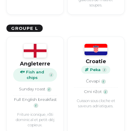
soupes.
GROUPE L
Croatie
Angleterre
🍖 Peka
i
🐟 Fish and
i
chips
Ćevapi
i
Sunday roast
i
Crni rižot
i
Full English breakfast
Cuisson sous cloche et
i
saveurs adriatiques.
Friture iconique, rôti
dominical et petit-déj
copieux.