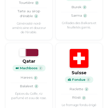
Tourtière
i
Burek
i
Tarte au sirop
Sarma
i
d'érable
i
Grillades des Balkans et
Générosité nord-
feuilletés garnis.
américaine et douceur
de l'érable.
Qatar
🍛 Machboos
i
Suisse
Harees
i
🧀 Fondue
i
Balaleet
i
Raclette
i
Épices du Golfe, riz
Rösti
i
parfumé et eau de rose.
Le fromage fondu érigé