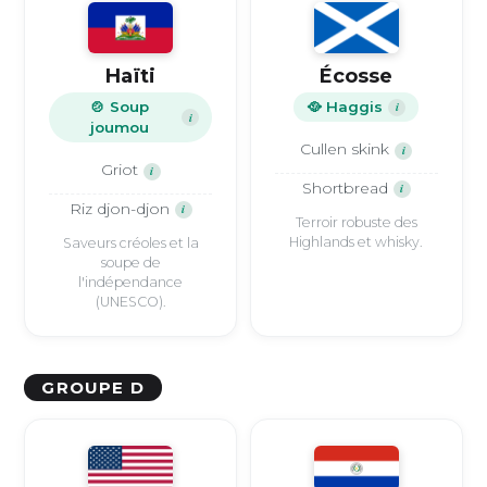
Haïti
Écosse
🍲 Soup
🥘 Haggis
i
i
joumou
Cullen skink
i
Griot
i
Shortbread
i
Riz djon-djon
i
Terroir robuste des
Highlands et whisky.
Saveurs créoles et la
soupe de
l'indépendance
(UNESCO).
GROUPE D