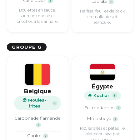
Kanelbullar
i
Lablabi
i
Boulettes en sauce,
Harissa, feuilles de brick
saumon mariné et
croustillantes et
brioches à la cannelle.
semoule.
GROUPE G
Égypte
Belgique
🍚 Koshari
i
🍟 Moules-
i
frites
Ful medames
i
Carbonade flamande
Molokheya
i
i
Riz, lentilles et pâtes : le
plat populaire par
Gaufre
i
excellence.