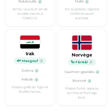
Ratatouille
Mafé
i
i
Terroir, sauces et art de
Riz au poisson, oignons
la table inscrits à
confits et sauce
l'UNESCO.
arachide.
Irak
Norvège
🐟 Masgouf
i
🐑 Fårikål
i
Dolma
i
Saumon gravlaks
i
Kebab
i
Brunost
i
Poisson grillé du Tigre et
Poisson fumé, agneau
feuilles farcies.
au chou et fromage
brun.