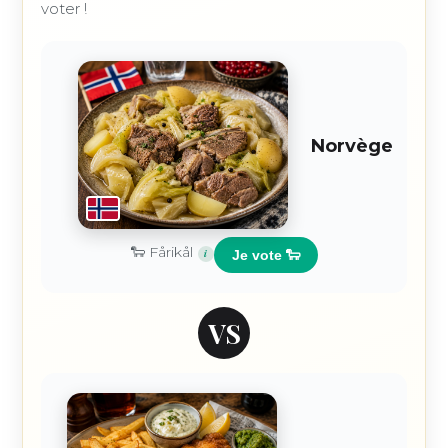
voter !
Norvège
🐑 Fårikål
i
Je vote 🐑
VS