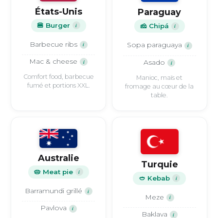
États-Unis
Paraguay
🍔 Burger
i
🧀 Chipá
i
Barbecue ribs
i
Sopa paraguaya
i
Mac & cheese
i
Asado
i
Comfort food, barbecue
Manioc, maïs et
fumé et portions XXL.
fromage au cœur de la
table.
Australie
Turquie
🥧 Meat pie
i
🥙 Kebab
i
Barramundi grillé
i
Meze
i
Pavlova
i
Baklava
i