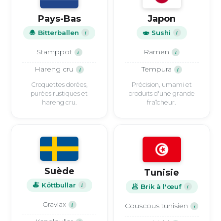
Pays-Bas
Japon
🧆 Bitterballen
i
🍣 Sushi
i
Stamppot
Ramen
i
i
Hareng cru
Tempura
i
i
Croquettes dorées,
Précision, umami et
purées rustiques et
produits d'une grande
hareng cru.
fraîcheur.
Suède
Tunisie
🍝 Köttbullar
i
🥟 Brik à l'œuf
i
Gravlax
i
Couscous tunisien
i