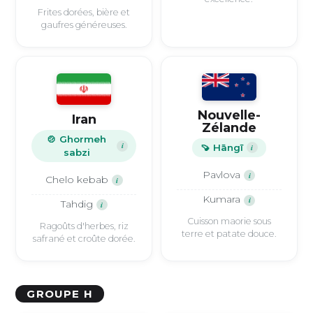
Frites dorées, bière et
gaufres généreuses.
Nouvelle-
Iran
Zélande
🍲 Ghormeh
i
🍠 Hāngī
i
sabzi
Pavlova
i
Chelo kebab
i
Kumara
i
Tahdig
i
Cuisson maorie sous
Ragoûts d'herbes, riz
terre et patate douce.
safrané et croûte dorée.
GROUPE H