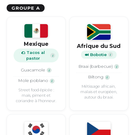
GROUPE A
Mexique
Afrique du Sud
🌮 Tacos al
🍛 Bobotie
i
i
pastor
Braai (barbecue)
i
Guacamole
i
Biltong
i
Mole poblano
i
Métissage africain,
Street food épicée :
malais et européen,
maïs, piment et
autour du braai.
coriandre à l'honneur.