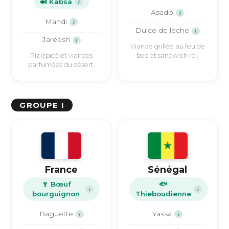
🍛 Kabsa
i
Asado
i
Mandi
i
Dulce de leche
i
Jareesh
i
Viande grillée au feu de
Riz épicé et viandes
bois et sandwich roi.
parfumées du désert.
GROUPE I
France
Sénégal
🍷 Bœuf
🐟
i
i
bourguignon
Thieboudienne
Baguette
Yassa
i
i