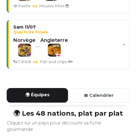
🥘 Paella
vs
Moules-frites 🍟
Sam 11/07
Quarts De Finale
Norvège
Angleterre
▾
—
🐑 Fårikål
vs
Fish and chips 🐟
🌍 Équipes
📅 Calendrier
🌍 Les 48 nations, plat par plat
Cliquez sur un pays pour découvrir sa fiche
gourmande.