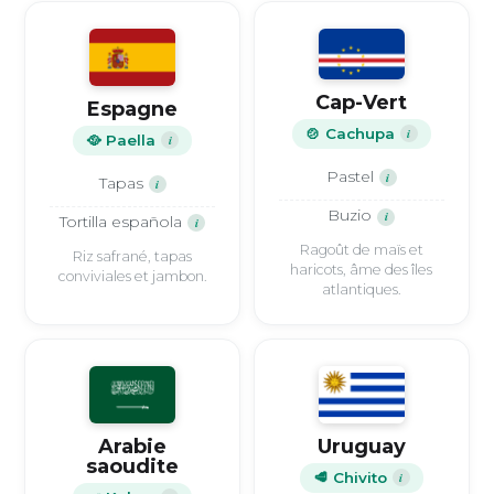
Cap-Vert
Espagne
🍲 Cachupa
i
🥘 Paella
i
Pastel
i
Tapas
i
Buzio
i
Tortilla española
i
Ragoût de maïs et
Riz safrané, tapas
haricots, âme des îles
conviviales et jambon.
atlantiques.
Arabie
Uruguay
saoudite
🥩 Chivito
i