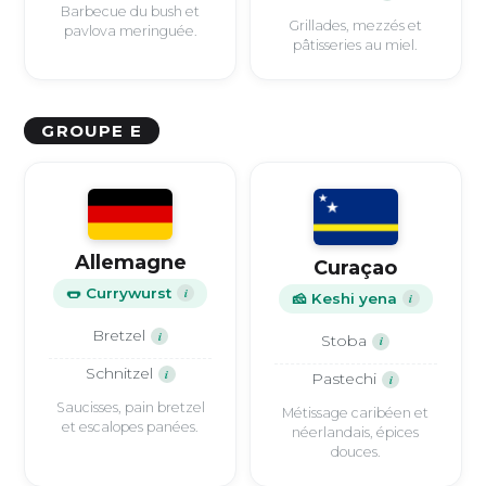
Barbecue du bush et
Grillades, mezzés et
pavlova meringuée.
pâtisseries au miel.
GROUPE E
Allemagne
Curaçao
🌭 Currywurst
i
🧀 Keshi yena
i
Bretzel
i
Stoba
i
Schnitzel
i
Pastechi
i
Saucisses, pain bretzel
Métissage caribéen et
et escalopes panées.
néerlandais, épices
douces.