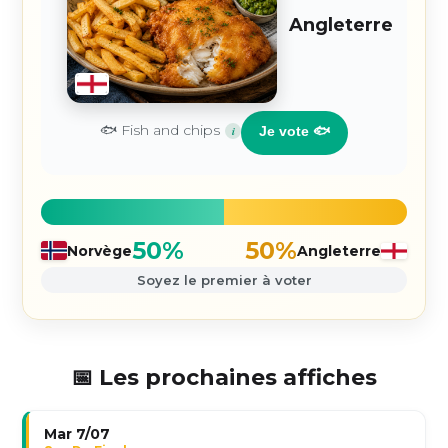
Angleterre
🐟 Fish and chips
i
Je vote 🐟
50%
50%
Norvège
Angleterre
Soyez le premier à voter
📅 Les prochaines affiches
Mar 7/07