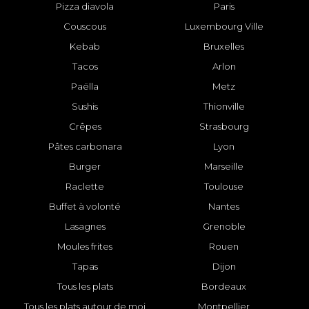
Pizza diavola
Paris
Couscous
Luxembourg Ville
Kebab
Bruxelles
Tacos
Arlon
Paëlla
Metz
Sushis
Thionville
Crêpes
Strasbourg
Pâtes carbonara
Lyon
Burger
Marseille
Raclette
Toulouse
Buffet à volonté
Nantes
Lasagnes
Grenoble
Moules frites
Rouen
Tapas
Dijon
Tous les plats
Bordeaux
Tous les plats autour de moi
Montpellier