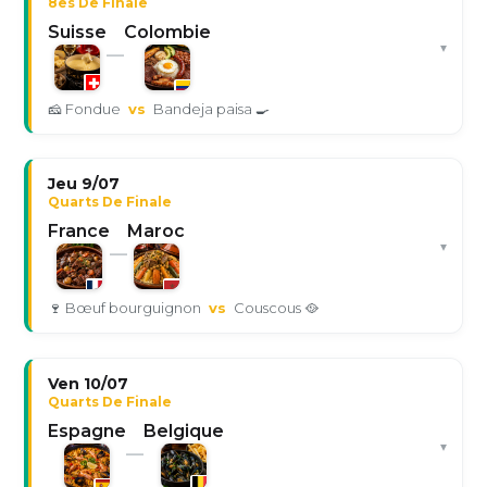
8es De Finale
Suisse
Colombie
▾
—
🧀 Fondue
vs
Bandeja paisa 🍳
Jeu 9/07
Quarts De Finale
France
Maroc
▾
—
🍷 Bœuf bourguignon
vs
Couscous 🥘
Ven 10/07
Quarts De Finale
Espagne
Belgique
▾
—