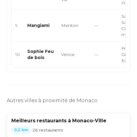
cuisine 
Sandwi
Sandwi
9
Mangiami
Menton
—
Cuisine
médite
Françai
Sophie Feu
10
Vence
—
Grillade
de bois
Europ
Autres villes à proximité de Monaco
Meilleurs restaurants à Monaco-Ville
•
26 restaurants
0,2 km