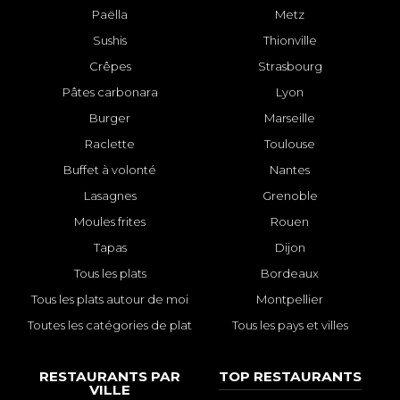
Paëlla
Metz
Sushis
Thionville
Crêpes
Strasbourg
Pâtes carbonara
Lyon
Burger
Marseille
Raclette
Toulouse
Buffet à volonté
Nantes
Lasagnes
Grenoble
Moules frites
Rouen
Tapas
Dijon
Tous les plats
Bordeaux
Tous les plats autour de moi
Montpellier
Toutes les catégories de plat
Tous les pays et villes
RESTAURANTS PAR
TOP RESTAURANTS
VILLE