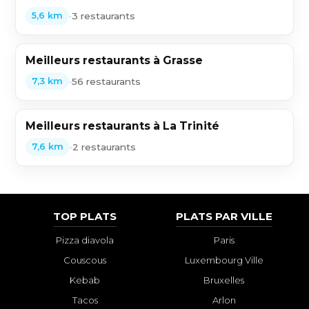
•
3 restaurants
5,6 km
Meilleurs restaurants à Grasse
•
56 restaurants
7,3 km
Meilleurs restaurants à La Trinité
•
2 restaurants
7,6 km
TOP PLATS
PLATS PAR VILLE
Pizza diavola
Paris
Couscous
Luxembourg Ville
Kebab
Bruxelles
Tacos
Arlon