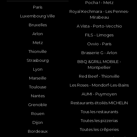
Pocha ! - Metz
Paris
Royal Kechmara - Les Pennes-
Luxembourg Ville
Mirabeau
Bruxelles
A Vista - Porto-Vecchio
Arlon
FILS - Limoges
Metz
Ovvio - Paris
Thionville
Brasserie G - Arlon
Strasbourg
BBQ &GRILL MOBILE -
Montpellier
Lyon
Red Beef - Thionville
Marseille
Les Roses - Mondorf-Les-Bains
Toulouse
AUMI - Puymoyen
Nantes
Restaurants étoilés MICHELIN
Grenoble
Tous les restaurants
Rouen
Toutes les pizzerias
Dijon
Toutes les crêperies
Bordeaux