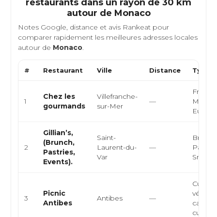
restaurants dans un rayon de 30 km
autour de
Monaco
Notes Google, distance et avis Rankeat pour
comparer rapidement les meilleures adresses locales
autour de
Monaco
.
#
Restaurant
Ville
Distance
Type d
Françai
Chez les
Villefranche-
1
—
Médite
gourmands
sur-Mer
Europ
Gillian’s,
Saint-
Brunch
(Brunch,
2
Laurent-du-
—
Pâtisse
Pastries,
Var
Snacki
Events).
Cuisine
Picnic
végéta
3
Antibes
—
Antibes
café he
cuisin