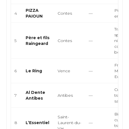
PIZZA
Pizzeria
4
Contes
—
PAIOUN
empor
Traiteur
spécial
Père et fils
5
Contes
—
niçoise
Raingeard
comme
bouch
Françai
6
Le Ring
Vence
—
Médite
Europ
Cuisine
Al Dente
7
Antibes
—
traiteur
Antibes
sandwi
Bistrot 
Saint-
cuisine
8
L’Essentiel
Laurent-du-
—
traditio
Var