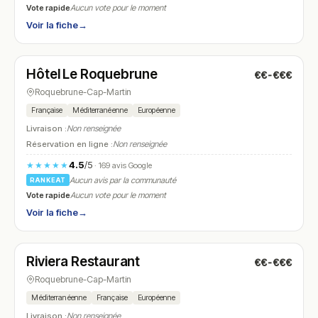
Vote rapide
Aucun vote pour le moment
Voir la fiche
→
Fermé
(09:00 – 21:00)
Hôtel Le Roquebrune
€€-€€€
N° 24
Roquebrune-Cap-Martin
Française
Méditerranéenne
Européenne
Livraison :
Non renseignée
Réservation en ligne :
Non renseignée
4.5
/5
★★★★★
· 169 avis Google
Aucun avis par la communauté
RANKEAT
Vote rapide
Aucun vote pour le moment
Voir la fiche
→
Fermé
(12:15 – 15:00, 19:00 – 22:00)
Riviera Restaurant
€€-€€€
N° 25
Roquebrune-Cap-Martin
Méditerranéenne
Française
Européenne
Livraison :
Non renseignée