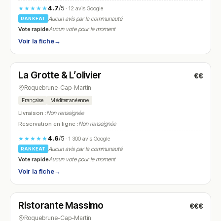
4.7
/5
★★★★★
· 12 avis Google
Aucun avis par la communauté
RANKEAT
Vote rapide
Aucun vote pour le moment
Voir la fiche
→
Fermé
(10:00 – 22:00)
La Grotte & L’olivier
€€
N° 14
Roquebrune-Cap-Martin
Française
Méditerranéenne
Livraison :
Non renseignée
Réservation en ligne :
Non renseignée
4.6
/5
★★★★★
· 1 300 avis Google
Aucun avis par la communauté
RANKEAT
Vote rapide
Aucun vote pour le moment
Voir la fiche
→
Fermé
(19:00 – 23:00)
Ristorante Massimo
€€€
N° 15
Roquebrune-Cap-Martin