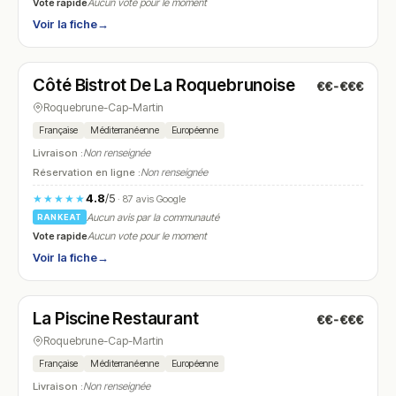
Vote rapide
Aucun vote pour le moment
Voir la fiche
→
Fermé
(09:00 – 23:00)
Côté Bistrot De La Roquebrunoise
€€-€€€
N° 7
Roquebrune-Cap-Martin
Française
Méditerranéenne
Européenne
Livraison :
Non renseignée
Réservation en ligne :
Non renseignée
4.8
/5
★★★★★
· 87 avis Google
Aucun avis par la communauté
RANKEAT
Vote rapide
Aucun vote pour le moment
Voir la fiche
→
Fermé
(12:00 – 16:00)
La Piscine Restaurant
€€-€€€
N° 8
Roquebrune-Cap-Martin
Française
Méditerranéenne
Européenne
Livraison :
Non renseignée