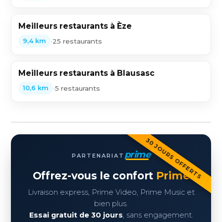
Meilleurs restaurants à Èze
•
25 restaurants
9,4 km
Meilleurs restaurants à Blausasc
•
5 restaurants
10,6 km
30 JOURS OFFERTS
prime
PARTENARIAT
Offrez-vous le confort
Prime
Livraison express, Prime Video, Prime Music et
bien plus.
Essai gratuit de 30 jours
, sans engagement.