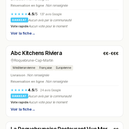
Réservation en ligne :
Non renseignée
4.5
/5
★★★★★
· 137 avis Google
Aucun avis par la communauté
RANKEAT
Vote rapide
Aucun vote pour le moment
Voir la fiche
→
Fermé
(19:00 – 22:00)
Abc Kitchens Riviera
€€-€€€
N° 26
Roquebrune-Cap-Martin
Méditerranéenne
Française
Européenne
Livraison :
Non renseignée
Réservation en ligne :
Non renseignée
4.5
/5
★★★★★
· 24 avis Google
Aucun avis par la communauté
RANKEAT
Vote rapide
Aucun vote pour le moment
Voir la fiche
→
Fermé
(19:00 – 22:00)