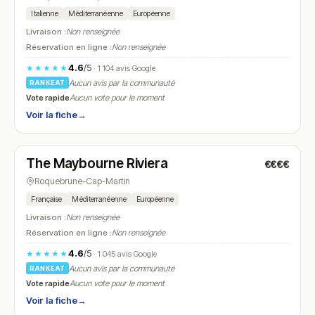
Italienne
Méditerranéenne
Européenne
Livraison :
Non renseignée
Réservation en ligne :
Non renseignée
4.6
/5
★★★★★
· 1 104 avis Google
Aucun avis par la communauté
RANKEAT
Vote rapide
Aucun vote pour le moment
Voir la fiche
→
Fermé
The Maybourne Riviera
€€€€
N° 16
Roquebrune-Cap-Martin
Française
Méditerranéenne
Européenne
Livraison :
Non renseignée
Réservation en ligne :
Non renseignée
4.6
/5
★★★★★
· 1 045 avis Google
Aucun avis par la communauté
RANKEAT
Vote rapide
Aucun vote pour le moment
Voir la fiche
→
Fermé
(12:00 – 14:30, 19:00 – 22:30)