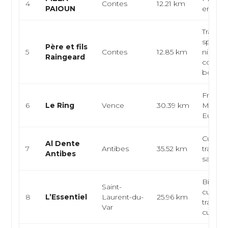
4
Contes
12.21 km
PAIOUN
empor
Traiteur
spécial
Père et fils
5
Contes
12.85 km
niçoise
Raingeard
comme
bouch
Françai
6
Le Ring
Vence
30.39 km
Médite
Europ
Cuisine
Al Dente
7
Antibes
35.52 km
traiteur
Antibes
sandwi
Bistrot 
Saint-
cuisine
8
L’Essentiel
Laurent-du-
25.96 km
traditio
Var
cuisine 