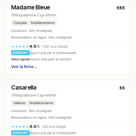
Madame Bleue
€€€
N° 22
Roquebrune-Cap-Martin
Française
Méditerranéenne
Livraison :
Non renseignée
Réservation en ligne :
Non renseignée
4.5
/5
★★★★★
· 1 057 avis Google
Aucun avis par la communauté
RANKEAT
Vote rapide
Aucun vote pour le moment
Voir la fiche
→
Fermé
(19:00 – 22:00)
Casarella
€€
N° 23
Roquebrune-Cap-Martin
Italienne
Méditerranéenne
Livraison :
Non renseignée
Réservation en ligne :
Non renseignée
4.5
/5
★★★★★
· 429 avis Google
Aucun avis par la communauté
RANKEAT