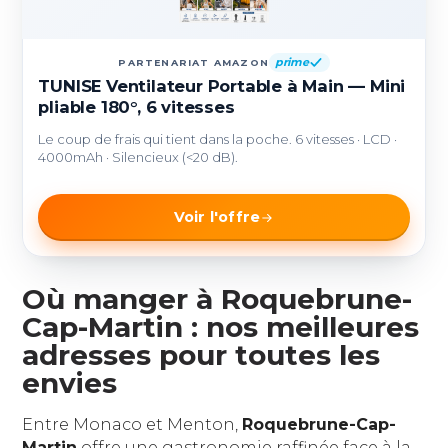
prime
PARTENARIAT AMAZON
TUNISE Ventilateur Portable à Main — Mini
pliable 180°, 6 vitesses
Le coup de frais qui tient dans la poche. 6 vitesses · LCD ·
4000mAh · Silencieux (<20 dB).
Voir l'offre
Où manger à Roquebrune-
Cap-Martin : nos meilleures
adresses pour toutes les
envies
Entre Monaco et Menton,
Roquebrune-Cap-
Martin
offre une gastronomie raffinée face à la