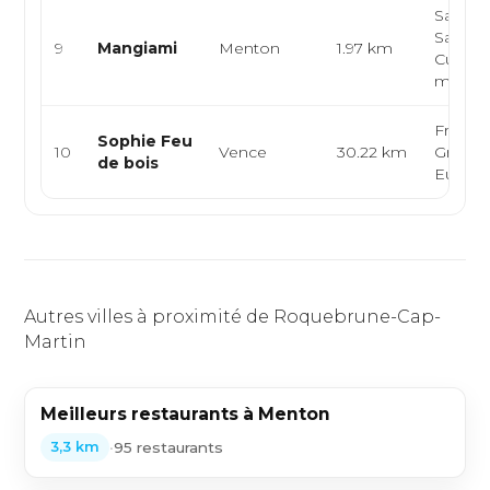
Sandwi
Sandwi
9
Mangiami
Menton
1.97 km
Cuisine
médite
Françai
Sophie Feu
10
Vence
30.22 km
Grillade
de bois
Europ
Autres villes à proximité de Roquebrune-Cap-
Martin
Meilleurs restaurants à Menton
•
95 restaurants
3,3 km