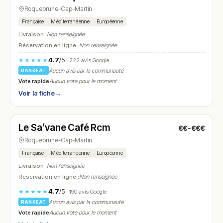
Roquebrune-Cap-Martin
Française
Méditerranéenne
Européenne
Livraison :
Non renseignée
Réservation en ligne :
Non renseignée
4.7
/5
★★★★★
· 222 avis Google
Aucun avis par la communauté
RANKEAT
Vote rapide
Aucun vote pour le moment
Voir la fiche
→
Fermé
(07:00 – 19:00)
Le Sa’vane Café Rcm
€€-€€€
N° 11
Roquebrune-Cap-Martin
Française
Méditerranéenne
Européenne
Livraison :
Non renseignée
Réservation en ligne :
Non renseignée
4.7
/5
★★★★★
· 190 avis Google
Aucun avis par la communauté
RANKEAT
Vote rapide
Aucun vote pour le moment