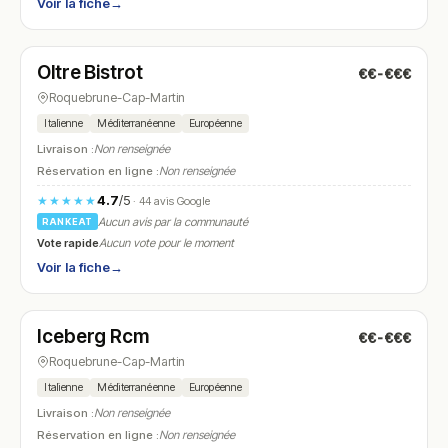
Voir la fiche
→
Fermé
(07:00 – 22:30)
Oltre Bistrot
€€-€€€
N° 12
Roquebrune-Cap-Martin
Italienne
Méditerranéenne
Européenne
Livraison :
Non renseignée
Réservation en ligne :
Non renseignée
4.7
/5
★★★★★
· 44 avis Google
Aucun avis par la communauté
RANKEAT
Vote rapide
Aucun vote pour le moment
Voir la fiche
→
Fermé
(08:00 – 16:00)
Iceberg Rcm
€€-€€€
N° 13
Roquebrune-Cap-Martin
Italienne
Méditerranéenne
Européenne
Livraison :
Non renseignée
Réservation en ligne :
Non renseignée