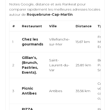
Notes Google, distance et avis Rankeat pour
comparer rapidement les meilleures adresses locales
autour de
Roquebrune-Cap-Martin
.
#
Restaurant
Ville
Distance
Type d
Françai
Chez les
Villefranche-
1
15.67 km
Médite
gourmands
sur-Mer
Europ
Gillian’s,
Saint-
Brunch
(Brunch,
2
Laurent-du-
25.89 km
Pâtisse
Pastries,
Var
Snacki
Events).
Cuisine
Picnic
végéta
3
Antibes
35.56 km
Antibes
café he
cuisin
PIZZA
Pizzeria