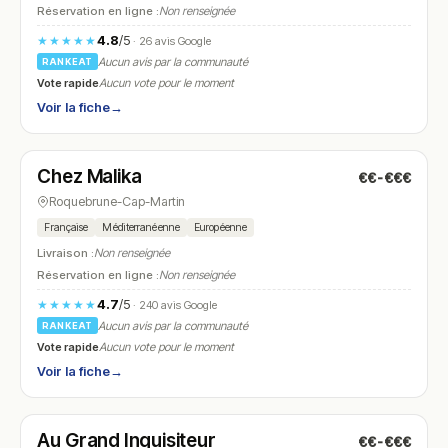
Réservation en ligne :
Non renseignée
4.8
/5
★★★★★
· 26 avis Google
Aucun avis par la communauté
RANKEAT
Vote rapide
Aucun vote pour le moment
Voir la fiche
→
Fermé
(09:00 – 14:30, 18:30 – 21:30)
Chez Malika
€€-€€€
N° 9
Roquebrune-Cap-Martin
Française
Méditerranéenne
Européenne
Livraison :
Non renseignée
Réservation en ligne :
Non renseignée
4.7
/5
★★★★★
· 240 avis Google
Aucun avis par la communauté
RANKEAT
Vote rapide
Aucun vote pour le moment
Voir la fiche
→
Fermé
(19:00 – 21:00)
Au Grand Inquisiteur
€€-€€€
N° 10