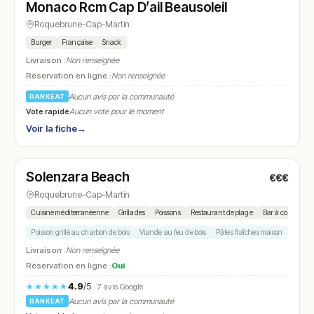
Monaco Rcm Cap D’ail Beausoleil
Roquebrune-Cap-Martin
Burger
Française
Snack
Livraison :
Non renseignée
Réservation en ligne :
Non renseignée
Aucun avis par la communauté
RANKEAT
Vote rapide
Aucun vote pour le moment
Voir la fiche
→
Fermé
(10:00 – 22:00)
Solenzara Beach
€€€
N° 6
Roquebrune-Cap-Martin
Cuisine méditerranéenne
Grillades
Poissons
Restaurant de plage
Bar à cocktails
Poisson grillé au charbon de bois
Viande au feu de bois
Pâtes fraîches maison
Salade
Livraison :
Non renseignée
Réservation en ligne :
Oui
4.9
/5
★★★★★
· 7 avis Google
Aucun avis par la communauté
RANKEAT