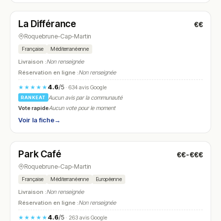
La Différance
€€
N° 17
Roquebrune-Cap-Martin
Française
Méditerranéenne
Livraison :
Non renseignée
Réservation en ligne :
Non renseignée
4.6
/5
★★★★★
· 634 avis Google
Aucun avis par la communauté
RANKEAT
Vote rapide
Aucun vote pour le moment
Voir la fiche
→
Fermé
(09:30 – 19:00)
Park Café
€€-€€€
N° 18
Roquebrune-Cap-Martin
Française
Méditerranéenne
Européenne
Livraison :
Non renseignée
Réservation en ligne :
Non renseignée
4.6
/5
★★★★★
· 263 avis Google