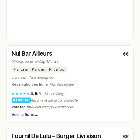
Fermé
(18:00 – 22:30)
Nul Bar Ailleurs
€€
N° 4
Roquebrune-Cap-Martin
Française
Planches
Finger food
Livraison :
Non renseignée
Réservation en ligne :
Non renseignée
4.9
/5
★★★★★
· 161 avis Google
Aucun avis par la communauté
RANKEAT
Vote rapide
Aucun vote pour le moment
Voir la fiche
→
Fermé
(04:30 – 14:00, 18:30 – 22:00)
Fournil De Lulu – Burger Livraison
€€
N° 5