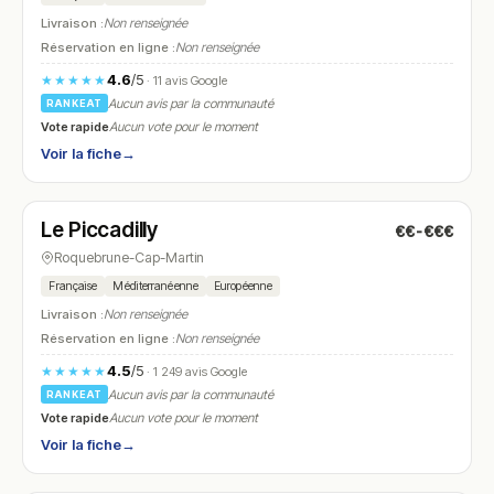
Livraison :
Non renseignée
Réservation en ligne :
Non renseignée
4.6
/5
★★★★★
· 11 avis Google
Aucun avis par la communauté
RANKEAT
Vote rapide
Aucun vote pour le moment
Voir la fiche
→
Ouvert
(08:00 – 00:00)
Le Piccadilly
€€-€€€
N° 21
Roquebrune-Cap-Martin
Française
Méditerranéenne
Européenne
Livraison :
Non renseignée
Réservation en ligne :
Non renseignée
4.5
/5
★★★★★
· 1 249 avis Google
Aucun avis par la communauté
RANKEAT
Vote rapide
Aucun vote pour le moment
Voir la fiche
→
Ouvert
(09:00 – 00:00)