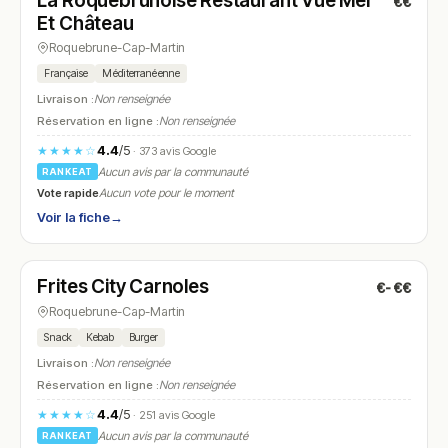
La Roquebrunoise Restaurant Vue Mer
€€
N° 27
Et Château
Roquebrune-Cap-Martin
Française
Méditerranéenne
Livraison :
Non renseignée
Réservation en ligne :
Non renseignée
4.4
/5
★★★★☆
· 373 avis Google
Aucun avis par la communauté
RANKEAT
Vote rapide
Aucun vote pour le moment
Voir la fiche
→
Fermé
(11:45 – 14:00, 18:45 – 21:45)
Frites City Carnoles
€-€€
N° 28
Roquebrune-Cap-Martin
Snack
Kebab
Burger
Livraison :
Non renseignée
Réservation en ligne :
Non renseignée
4.4
/5
★★★★☆
· 251 avis Google
Aucun avis par la communauté
RANKEAT