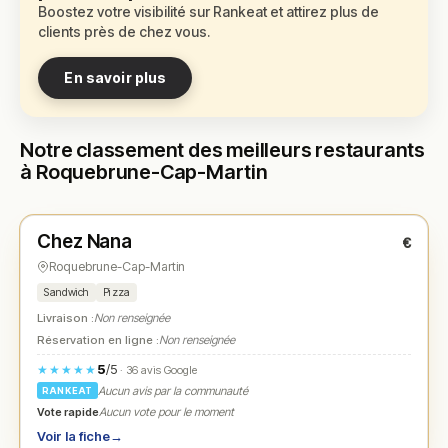
Boostez votre visibilité sur Rankeat et attirez plus de
clients près de chez vous.
En savoir plus
Notre classement des meilleurs restaurants
à Roquebrune-Cap-Martin
Fermé
(09:00 – 15:00)
Chez Nana
€
N° 1
★
Roquebrune-Cap-Martin
Sandwich
Pizza
Livraison :
Non renseignée
Réservation en ligne :
Non renseignée
5
/5
★★★★★
· 36 avis Google
Aucun avis par la communauté
RANKEAT
Vote rapide
Aucun vote pour le moment
Voir la fiche
→