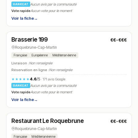
Aucun avis par la communauté
RANKEAT
Vote rapide
Aucun vote pour le moment
Voir la fiche
→
Fermé
(07:00 – 20:00)
Brasserie 199
€€-€€€
N° 19
Roquebrune-Cap-Martin
Française
Européenne
Méditerranéenne
Livraison :
Non renseignée
Réservation en ligne :
Non renseignée
4.6
/5
★★★★★
· 171 avis Google
Aucun avis par la communauté
RANKEAT
Vote rapide
Aucun vote pour le moment
Voir la fiche
→
Fermé
Restaurant Le Roquebrune
€€-€€€
N° 20
Roquebrune-Cap-Martin
Française
Méditerranéenne