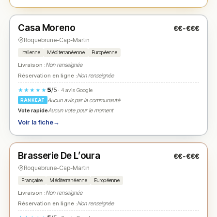
Fermé
Casa Moreno
€€-€€€
N° 2
★
Roquebrune-Cap-Martin
Italienne
Méditerranéenne
Européenne
Livraison :
Non renseignée
Réservation en ligne :
Non renseignée
5
/5
★★★★★
· 4 avis Google
Aucun avis par la communauté
RANKEAT
Vote rapide
Aucun vote pour le moment
Voir la fiche
→
Fermé
Brasserie De L’oura
€€-€€€
N° 3
★
Roquebrune-Cap-Martin
Française
Méditerranéenne
Européenne
Livraison :
Non renseignée
Réservation en ligne :
Non renseignée