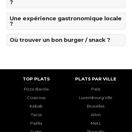
?
Une expérience gastronomique locale
?
Où trouver un bon burger / snack ?
TOP PLATS
PLATS PAR VILLE
Pizza diavola
Paris
Couscous
Luxembourg Ville
Kebab
Bruxelles
Tacos
Arlon
Paëlla
Metz
Sushis
Thionville