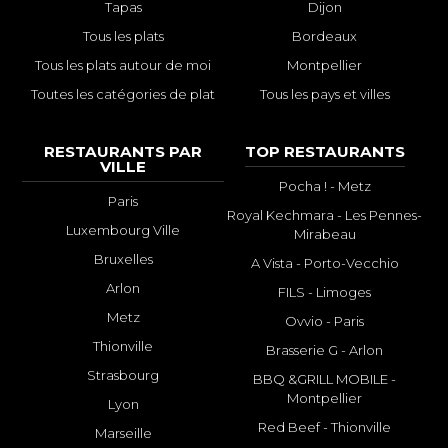
Tapas
Dijon
Tous les plats
Bordeaux
Tous les plats autour de moi
Montpellier
Toutes les catégories de plat
Tous les pays et villes
RESTAURANTS PAR
TOP RESTAURANTS
VILLE
Pocha ! - Metz
Paris
Royal Kechmara - Les Pennes-
Luxembourg Ville
Mirabeau
Bruxelles
A Vista - Porto-Vecchio
Arlon
FILS - Limoges
Metz
Ovvio - Paris
Thionville
Brasserie G - Arlon
Strasbourg
BBQ &GRILL MOBILE -
Montpellier
Lyon
Red Beef - Thionville
Marseille