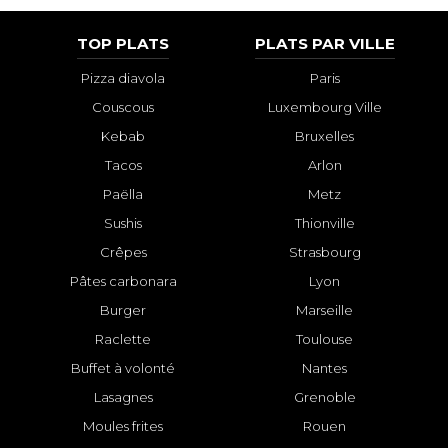
TOP PLATS
PLATS PAR VILLE
Pizza diavola
Paris
Couscous
Luxembourg Ville
Kebab
Bruxelles
Tacos
Arlon
Paëlla
Metz
Sushis
Thionville
Crêpes
Strasbourg
Pâtes carbonara
Lyon
Burger
Marseille
Raclette
Toulouse
Buffet à volonté
Nantes
Lasagnes
Grenoble
Moules frites
Rouen