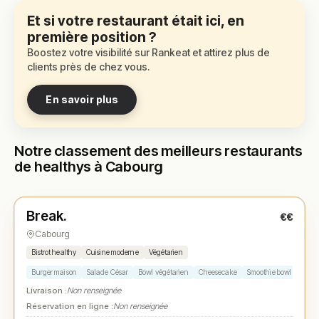
Et si votre restaurant était ici, en
première position ?
Boostez votre visibilité sur Rankeat et attirez plus de
clients près de chez vous.
En savoir plus
Notre classement des meilleurs restaurants
de healthys à Cabourg
Fermé
(10:00 – 19:30)
Break.
€€
N° 1
★
Cabourg
Bistrot healthy
Cuisine moderne
Végétarien
Burger maison
Salade César
Bowl végétarien
Cheesecake
Smoothie bowl
Livraison :
Non renseignée
Réservation en ligne :
Non renseignée