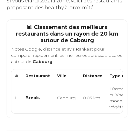
Si vous élargissez la zone, voici des restaurants
proposant des healthy à proximité.
📊 Classement des meilleurs
restaurants dans un rayon de 20 km
autour de
Cabourg
Notes Google, distance et avis Rankeat pour
comparer rapidement les meilleures adresses locales
autour de
Cabourg
.
#
Restaurant
Ville
Distance
Type de Cu
Bistrot heal
cuisine
1
Break.
Cabourg
0.03 km
moderne,
végétarien