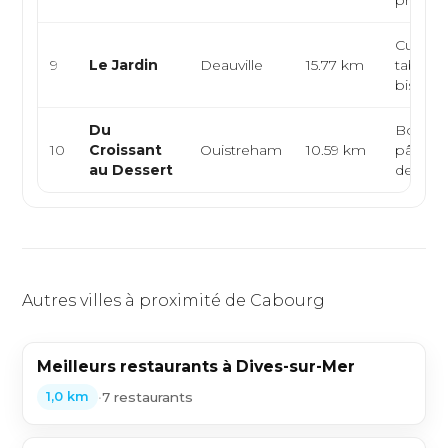
produits
Cuisine 
9
Le Jardin
Deauville
15.77 km
table co
bistro
Du
Boulang
10
Croissant
Ouistreham
10.59 km
pâtisser
au Dessert
de thé
Autres villes à proximité de Cabourg
Meilleurs restaurants à Dives-sur-Mer
•
7 restaurants
1,0 km