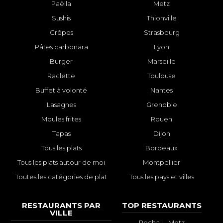
Paëlla
Metz
Sushis
Thionville
Crêpes
Strasbourg
Pâtes carbonara
Lyon
Burger
Marseille
Raclette
Toulouse
Buffet à volonté
Nantes
Lasagnes
Grenoble
Moules frites
Rouen
Tapas
Dijon
Tous les plats
Bordeaux
Tous les plats autour de moi
Montpellier
Toutes les catégories de plat
Tous les pays et villes
RESTAURANTS PAR
TOP RESTAURANTS
VILLE
Pocha ! - Metz