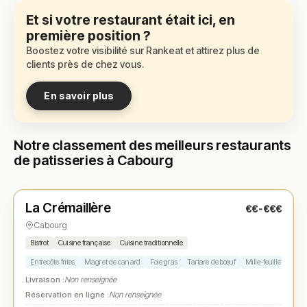
Et si votre restaurant était ici, en
première position ?
Boostez votre visibilité sur Rankeat et attirez plus de
clients près de chez vous.
En savoir plus
Notre classement des meilleurs restaurants
de patisseries à Cabourg
Ouvert
(10:00 – 23:00)
La Crémaillère
€€-€€€
N° 1
★
Cabourg
Bistrot
Cuisine française
Cuisine traditionnelle
Entrecôte frites
Magret de canard
Foie gras
Tartare de bœuf
Mille-feuille
Livraison :
Non renseignée
Réservation en ligne :
Non renseignée