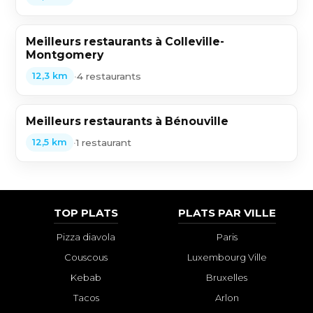
Meilleurs restaurants à Colleville-
Montgomery
•
4 restaurants
12,3 km
Meilleurs restaurants à Bénouville
•
1 restaurant
12,5 km
TOP PLATS
PLATS PAR VILLE
Pizza diavola
Paris
Couscous
Luxembourg Ville
Kebab
Bruxelles
Tacos
Arlon