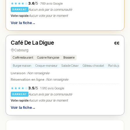
3.6
/5
★★★★☆
· 769 avis Google
Aucun avis par la communauté
RANKEAT
Vote rapide
Aucun vote pour le moment
Voir la fiche
→
Ouvert
(08:30 – 21:00)
Café De La Digue
€€
N° 2
★
Cabourg
Café restaurant
Cuisine française
Brasserie
Burger maison
Croque-monsieur
Salade César
Gâteau chocolat
Plat du jour
Livraison :
Non renseignée
Réservation en ligne :
Non renseignée
3.5
/5
★★★★☆
· 1 910 avis Google
Aucun avis par la communauté
RANKEAT
Vote rapide
Aucun vote pour le moment
Voir la fiche
→