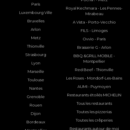
Paris
Royal Kechmara - Les Pennes-
Luxembourg Ville
Mirabeau
Bruxelles
A Vista - Porto-Vecchio
Arlon
FILS - Limoges
Metz
Ovvio - Paris
Thionville
Brasserie G - Arlon
Strasbourg
BBQ &GRILL MOBILE -
Montpellier
Lyon
Red Beef - Thionville
Marseille
Les Roses - Mondorf-Les-Bains
Toulouse
AUMI - Puymoyen
Nantes
Restaurants étoilés MICHELIN
Grenoble
Tous les restaurants
Rouen
Toutes les pizzerias
Dijon
Toutes les crêperies
Bordeaux
Restaurants autour de moi