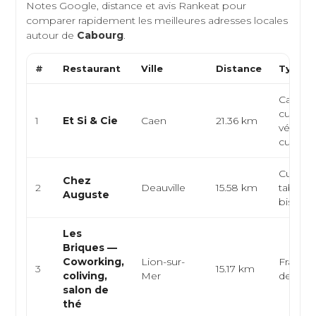
Notes Google, distance et avis Rankeat pour
comparer rapidement les meilleures adresses locales
autour de
Cabourg
.
#
Restaurant
Ville
Distance
Type d
Café-re
cuisine
1
Et Si & Cie
Caen
21.36 km
végétar
cuisine
Cuisine 
Chez
2
Deauville
15.58 km
table co
Auguste
bistro
Les
Briques —
Coworking,
Lion-sur-
Françai
3
15.17 km
coliving,
Mer
de thé
salon de
thé