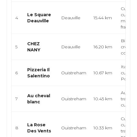
Cuisine
Le Square
cuisine
4
Deauville
15.44 km
Deauville
monde,
française
Bistron
CHEZ
5
Deauville
16.20 km
crêperi
NANY
convivi
Italien, 
Pizzeria Il
6
Ouistreham
10.67 km
cuisine
Salentino
Pouille
Auberge
Au cheval
7
Ouistreham
10.45 km
traditio
blanc
cuisine
Cuisine 
La Rose
cuisine
8
Ouistreham
10.33 km
Des Vents
traditio