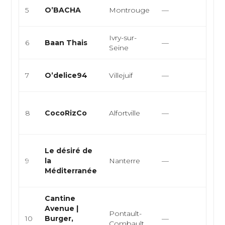
Orient
5
O’BACHA
Montrouge
—
turc
Ivry-sur-
Thaïl
6
Baan Thais
—
Seine
asiat
Snac
7
O’delice94
Villejuif
—
Burg
Cuisi
8
CocoRizCo
Alfortville
—
cuisi
spécia
Cuisi
Le désiré de
médi
9
la
Nanterre
—
grilla
Méditerranée
sand
Cantine
Avenue |
Pontault-
Burge
10
Burger,
—
Combault
past