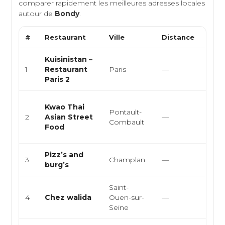
comparer rapidement les meilleures adresses locales
autour de
Bondy
.
#
Restaurant
Ville
Distance
Type
Kuisinistan –
Levan
1
Restaurant
Paris
—
Grill
Paris 2
Cuisi
Kwao Thai
Pontault-
thaïl
2
Asian Street
—
Combault
stree
Food
asiat
Pizz’s and
Pizze
3
Champlan
—
burg’s
halal
Saint-
Snack
4
Chez walida
Ouen-sur-
—
smas
Seine
sand