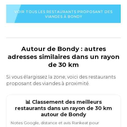
LA
LA
LA
FICHE
FICHE
FICHE
DU
DU
VOIR TOUS LES RESTAURANTS PROPOSANT DES
DU
RESTAURANT
RESTAURANT
VIANDES À BONDY
RESTAURANT
Autour de Bondy : autres
adresses similaires dans un rayon
de 30 km
Si vous élargissez la zone, voici des restaurants
proposant des viandes à proximité.
📊 Classement des meilleurs
restaurants dans un rayon de 30 km
autour de
Bondy
Notes Google, distance et avis Rankeat pour