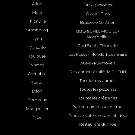
Arlon
FILS - Limoges
Metz
Ovvio - Paris
Thionville
Brasserie G - Arlon
Strasbourg
BBQ &GRILL MOBILE -
Montpellier
Lyon
Red Beef - Thionville
Marseille
Les Roses - Mondorf-Les-Bains
Toulouse
AUMI - Puymoyen
Nantes
Restaurants étoilés MICHELIN
Grenoble
Tous les restaurants
Rouen
Toutes les pizzerias
Dijon
Toutes les crêperies
Bordeaux
Restaurants autour de moi
Montpellier
Trouvez votre restaurant idéal
Nice
Restaurant du mois