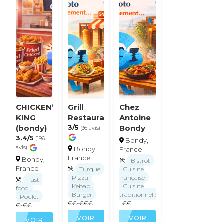
CHICKEN’S
Grill
Chez
KING
Restaurant
Antoine
(bondy)
3/5
Bondy
(36 avis)
3.4/5
(196
Bondy,
avis)
Bondy,
France
France
Bondy,
Bistrot
France
Turque
Cuisine
Pizza
française
Fast-
Kebab
Cuisine
food
Burger
·
traditionnelle
Poulet
·
€€-€€€
· €€
€-€€
VOIR
VOIR
VOIR