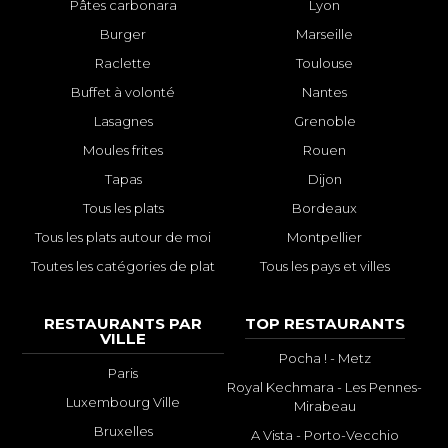
Pâtes carbonara
Lyon
Burger
Marseille
Raclette
Toulouse
Buffet à volonté
Nantes
Lasagnes
Grenoble
Moules frites
Rouen
Tapas
Dijon
Tous les plats
Bordeaux
Tous les plats autour de moi
Montpellier
Toutes les catégories de plat
Tous les pays et villes
RESTAURANTS PAR
TOP RESTAURANTS
VILLE
Pocha ! - Metz
Paris
Royal Kechmara - Les Pennes-
Luxembourg Ville
Mirabeau
Bruxelles
A Vista - Porto-Vecchio