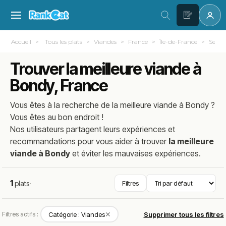
Accueil
Tous les plats
Viandes
France
Île-de-France
Seine
Trouver la meilleure viande à
Bondy, France
Vous êtes à la recherche de la meilleure
viande
à
Bondy
?
Vous êtes au bon endroit !
Nos utilisateurs partagent leurs expériences et
recommandations pour vous aider à trouver
la meilleure
viande à Bondy
et éviter les mauvaises expériences.
1
plats
·
Filtres
✕
Filtres actifs :
Catégorie : Viandes
Supprimer tous les filtres