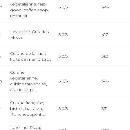
végétalienne, fast-
km
5.0/5
444
good, coffee shop,
restaurat...
Levantine, Grillades,
m
5.0/5
417
Mezzé
Cuisine de la mer,
m
5.0/5
363
fruits de mer, bistrot
Cuisine
végétarienne,
m
5.0/5
345
cuisine taïwanaise,
asiatique, pl...
Cuisine française,
m
bistrot, bar à vin,
5.0/5
331
Planches apériti...
Italienne, Pizza,