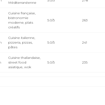
m
5.0/5
278
Méditerranéenne
Cuisine française,
bistronomie
m
5.0/5
263
moderne, plats
créatifs
Cuisine italienne,
m
pizzeria, pizzas,
5.0/5
241
pâtes
Cuisine thaïlandaise,
m
street food
5.0/5
235
asiatique, wok