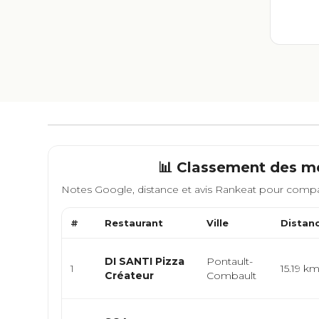
📊 Classement des me
Notes Google, distance et avis Rankeat pour compa
#
Restaurant
Ville
Distan
DI SANTI Pizza
Pontault-
1
15.19 k
Créateur
Combault