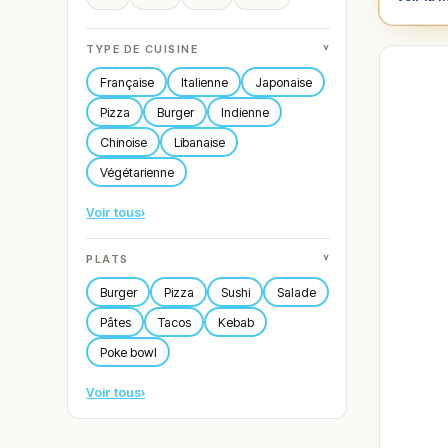
˅
TYPE DE CUISINE
Française
Italienne
Japonaise
Pizza
Burger
Indienne
Chinoise
Libanaise
Végétarienne
Voir tous
›
˅
PLATS
Burger
Pizza
Sushi
Salade
Pâtes
Tacos
Kebab
Poke bowl
Voir tous
›