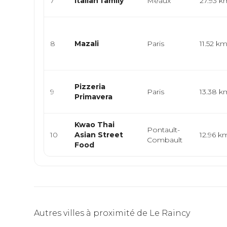
7
Italian family
Meaux
27.93 k
8
Mazali
Paris
11.52 k
Pizzeria
9
Paris
13.38 k
Primavera
Kwao Thai
Pontault-
10
Asian Street
12.96 k
Combault
Food
Autres villes à proximité de Le Raincy