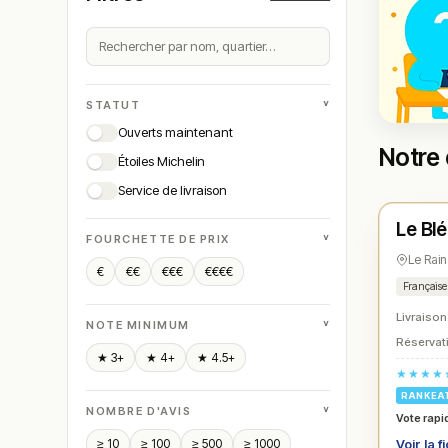
˅
STATUT
Ouverts maintenant
Notre 
Étoiles Michelin
Ouver
Service de livraison
Le Bl
N° 
★
˅
FOURCHETTE DE PRIX
Le Rai
€
€€
€€€
€€€€
Française
Livraison
˅
NOTE MINIMUM
Réservati
★ 3+
★ 4+
★ 4.5+
★★★★
RANKEA
˅
NOMBRE D'AVIS
Vote rapi
≥ 10
≥ 100
≥ 500
≥ 1000
Voir la f