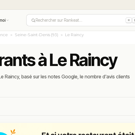
moi
Rechercher sur Rankeat…
⌘
ance
Seine-Saint-Denis (93)
Le Raincy
rants à Le Raincy
e Raincy, basé sur les notes Google, le nombre d'avis clients