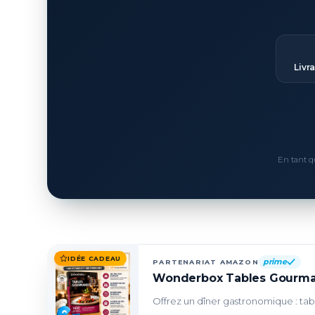
Livr
En tant q
IDÉE CADEAU
prime
PARTENARIAT AMAZON
Wonderbox Tables Gourman
Offrez un dîner gastronomique : table