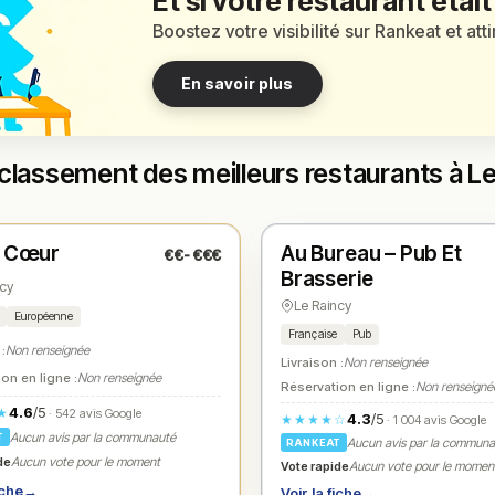
Et si votre restaurant était
Boostez votre visibilité sur Rankeat et att
En savoir plus
classement des meilleurs restaurants à L
t
Ouvert
(12:00 – 14:00, 19:30 – 22:00)
(12:00 – 23:30)
é Cœur
Au Bureau – Pub Et
€€-€€€
1
N° 2
★
Brasserie
ncy
Le Raincy
Européenne
Française
Pub
 :
Non renseignée
Livraison :
Non renseignée
on en ligne :
Non renseignée
Réservation en ligne :
Non renseigné
4.6
/5
★
· 542 avis Google
4.3
/5
★★★★☆
· 1 004 avis Google
Aucun avis par la communauté
T
Aucun avis par la commun
RANKEAT
de
Aucun vote pour le moment
Vote rapide
Aucun vote pour le momen
iche
→
Voir la fiche
→