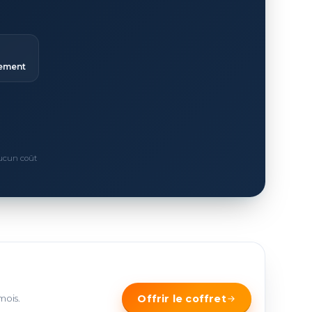
ement
Aucun coût
mois.
Offrir le coffret