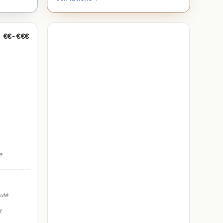
€€-€€€
e
auté
t