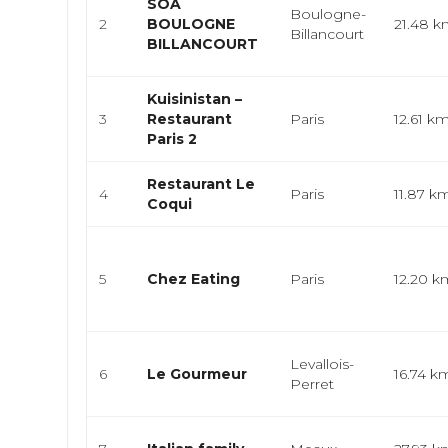
SOA
Boulogne-
2
BOULOGNE
21.48 
Billancourt
BILLANCOURT
Kuisinistan –
3
Restaurant
Paris
12.61 k
Paris 2
Restaurant Le
4
Paris
11.87 k
Coqui
5
Chez Eating
Paris
12.20 k
Levallois-
6
Le Gourmeur
16.74 k
Perret