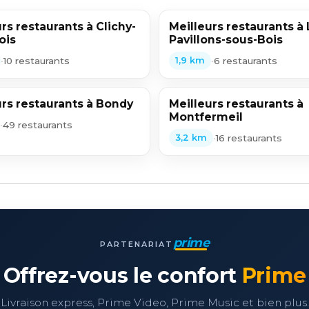
rs restaurants à Clichy-
Meilleurs restaurants à
ois
Pavillons-sous-Bois
•
10 restaurants
•
6 restaurants
1,9 km
urs restaurants à Bondy
Meilleurs restaurants à
Montfermeil
•
49 restaurants
•
16 restaurants
3,2 km
prime
PARTENARIAT
Offrez-vous le confort
Prime
Livraison express, Prime Video, Prime Music et bien plus.