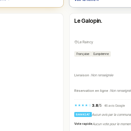
Ouvert
(08:30 – 23:00)
Le Galopin.
N° 4
Le Raincy
Française
Européenne
Livraison :
Non renseignée
Réservation en ligne :
Non renseigné
3.8
/5
★★★★☆
· 46 avis Google
Aucun avis par la commun
RANKEAT
Vote rapide
Aucun vote pour le momen