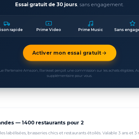
Essai gratuit de 30 jours
, sans engagement.
aison rapide
Prime Video
Prime Music
Sans engag
Activer mon essai gratuit
ue Partenaire Amazon, Rankeat perçoit une commission sur les achats éligibles. 
supplémentaire pour vous.
des — 1400 restaurants pour 2
s labélisées, brasseries chics et restaurants étoilés. Valable 3 ans et 3 