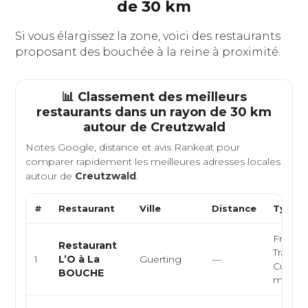
de 30 km
Si vous élargissez la zone, voici des restaurants
proposant des bouchée à la reine à proximité.
📊 Classement des meilleurs
restaurants dans un rayon de 30 km
autour de
Creutzwald
Notes Google, distance et avis Rankeat pour
comparer rapidement les meilleures adresses locales
autour de
Creutzwald
.
#
Restaurant
Ville
Distance
Type d
Françai
Restaurant
Traditio
1
L’O à La
Guerting
—
Cuisine
BOUCHE
march