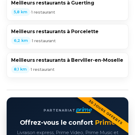
Meilleurs restaurants à Guerting
•
1 restaurant
5,8 km
Meilleurs restaurants à Porcelette
•
1 restaurant
6,2 km
Meilleurs restaurants à Berviller-en-Moselle
•
1 restaurant
8,1 km
30 JOURS OFFERTS
prime
PARTENARIAT
Offrez-vous le confort
Prime
Livraison express, Prime Video, Prime Music et