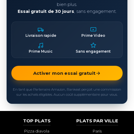
bien plus.
Essai gratuit de 30 jours
, sans engagement.
Livraison rapide
Prime Video
Prime Music
Sans engagement
Activer mon essai gratuit
En tant que Partenaire Amazon, Rankeat perçoit une commission
sur les achats éligibles. Aucun coût supplémentaire pour vous.
TOP PLATS
PLATS PAR VILLE
Pizza diavola
Paris