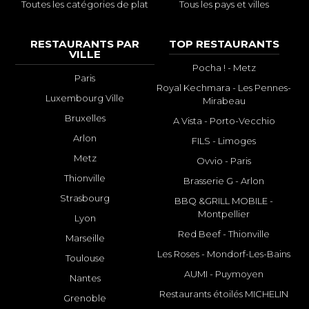
Toutes les catégories de plat
Tous les pays et villes
RESTAURANTS PAR
TOP RESTAURANTS
VILLE
Pocha ! - Metz
Paris
Royal Kechmara - Les Pennes-
Luxembourg Ville
Mirabeau
Bruxelles
A Vista - Porto-Vecchio
Arlon
FILS - Limoges
Metz
Ovvio - Paris
Thionville
Brasserie G - Arlon
Strasbourg
BBQ &GRILL MOBILE -
Montpellier
Lyon
Red Beef - Thionville
Marseille
Les Roses - Mondorf-Les-Bains
Toulouse
AUMI - Puymoyen
Nantes
Restaurants étoilés MICHELIN
Grenoble