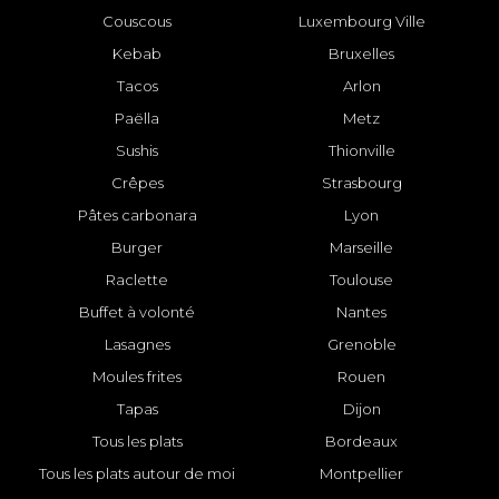
Couscous
Luxembourg Ville
Kebab
Bruxelles
Tacos
Arlon
Paëlla
Metz
Sushis
Thionville
Crêpes
Strasbourg
Pâtes carbonara
Lyon
Burger
Marseille
Raclette
Toulouse
Buffet à volonté
Nantes
Lasagnes
Grenoble
Moules frites
Rouen
Tapas
Dijon
Tous les plats
Bordeaux
Tous les plats autour de moi
Montpellier