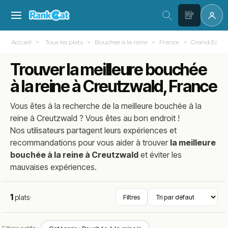
Accueil
Tous les plats
Bouchee a la reine
France
Grand Est
Trouver la meilleure bouchée
à la reine à Creutzwald, France
Vous êtes à la recherche de la meilleure
bouchée à la
reine
à
Creutzwald
? Vous êtes au bon endroit !
Nos utilisateurs partagent leurs expériences et
recommandations pour vous aider à trouver
la meilleure
bouchée à la reine à Creutzwald
et éviter les
mauvaises expériences.
1
plats
·
Filtres