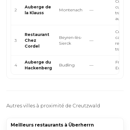
Cuisine
Auberge de
cuisine
2
Montenach
—
la Klauss
traditio
auberge
Cuisine
Restaurant
Beyren-lès-
campa
3
Chez
—
Sierck
restaur
Cordel
traditio
Auberge du
Françai
4
Budling
—
Hackenberg
Europ
Autres villes à proximité de Creutzwald
Meilleurs restaurants à Überherrn