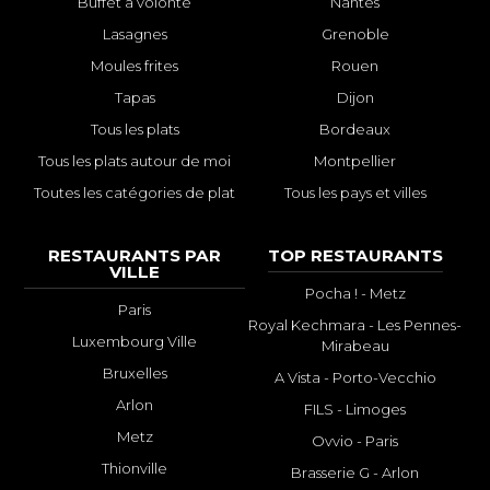
Buffet à volonté
Nantes
Lasagnes
Grenoble
Moules frites
Rouen
Tapas
Dijon
Tous les plats
Bordeaux
Tous les plats autour de moi
Montpellier
Toutes les catégories de plat
Tous les pays et villes
RESTAURANTS PAR
TOP RESTAURANTS
VILLE
Pocha ! - Metz
Paris
Royal Kechmara - Les Pennes-
Luxembourg Ville
Mirabeau
Bruxelles
A Vista - Porto-Vecchio
Arlon
FILS - Limoges
Metz
Ovvio - Paris
Thionville
Brasserie G - Arlon