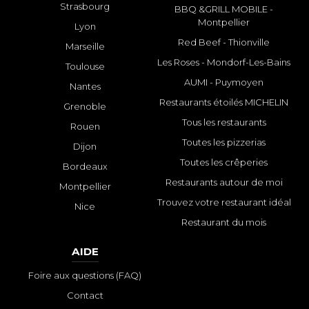
Strasbourg
BBQ &GRILL MOBILE -
Montpellier
Lyon
Red Beef - Thionville
Marseille
Les Roses - Mondorf-Les-Bains
Toulouse
AUMI - Puymoyen
Nantes
Restaurants étoilés MICHELIN
Grenoble
Tous les restaurants
Rouen
Toutes les pizzerias
Dijon
Toutes les crêperies
Bordeaux
Restaurants autour de moi
Montpellier
Trouvez votre restaurant idéal
Nice
Restaurant du mois
AIDE
Foire aux questions (FAQ)
Contact