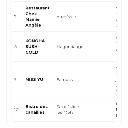
Restaurant
Cuisin
Chez
tradit
7
Amnéville
—
Mamie
bistrot
Angèle
pla...
Cuisi
KONOHA
japona
8
SUSHI
Hagondange
—
bar, r
GOLD
rapid
Cuisi
asiati
9
MISS YU
Fameck
—
japona
cuisin
chinois
França
Bistro des
Saint-Julien-
10
—
Bistrot
canailles
lès-Metz
Burge