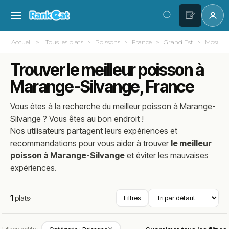
Accueil
Tous les plats
Poissons
France
Grand Est
Moselle 
Trouver le meilleur poisson à
Marange-Silvange, France
Vous êtes à la recherche du meilleur
poisson
à
Marange-
Silvange
? Vous êtes au bon endroit !
Nos utilisateurs partagent leurs expériences et
recommandations pour vous aider à trouver
le meilleur
poisson à Marange-Silvange
et éviter les mauvaises
expériences.
1
plats
·
Filtres