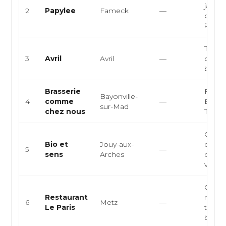
japona
2
Papylee
Fameck
—
cuisin
à emp
Table 
3
Avril
Avril
—
cuisin
bistr
Brasserie
França
Bayonville-
4
comme
—
Europ
sur-Mad
chez nous
Tradit
Cuisin
Bio et
Jouy-aux-
cantin
5
—
sens
Arches
cuisin
végét
Cuisin
Restaurant
restau
6
Metz
—
Le Paris
tradit
bistro