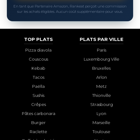
En tant que Partenaire Amazon, Rankeat perçoit une commission
sur les achats éligibles. Aucun coût supplémentaire pour vous.
TOP PLATS
PLATS PAR VILLE
Pizza diavola
Paris
Couscous
Luxembourg Ville
Kebab
Bruxelles
Tacos
Arlon
Paëlla
Metz
Sushis
Thionville
Crêpes
Strasbourg
Pâtes carbonara
Lyon
Burger
Marseille
Raclette
Toulouse