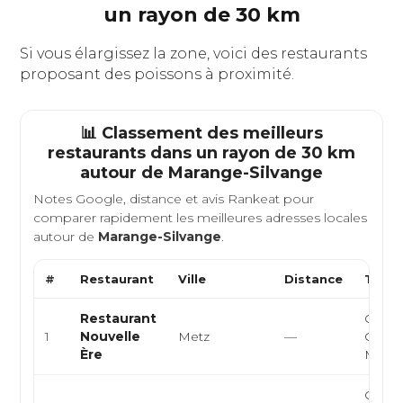
un rayon de 30 km
Si vous élargissez la zone, voici des restaurants
proposant des poissons à proximité.
📊 Classement des meilleurs
restaurants dans un rayon de 30 km
autour de
Marange-Silvange
Notes Google, distance et avis Rankeat pour
comparer rapidement les meilleures adresses locales
autour de
Marange-Silvange
.
#
Restaurant
Ville
Distance
Type 
Restaurant
Gastr
1
Nouvelle
Metz
—
Créati
Ère
Mode
Cuisi