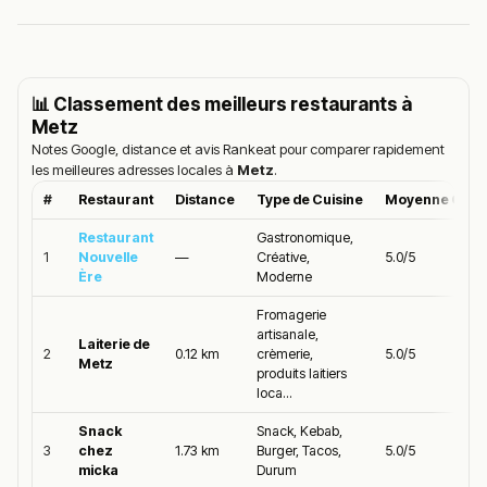
📊 Classement des meilleurs restaurants à
Metz
Notes Google, distance et avis Rankeat pour comparer rapidement
les meilleures adresses locales à
Metz
.
#
Restaurant
Distance
Type de Cuisine
Moyenne Goog
Restaurant
Gastronomique,
1
Nouvelle
—
Créative,
5.0/5
Ère
Moderne
Fromagerie
artisanale,
Laiterie de
2
0.12 km
crèmerie,
5.0/5
Metz
produits laitiers
loca...
Snack
Snack, Kebab,
3
chez
1.73 km
Burger, Tacos,
5.0/5
micka
Durum