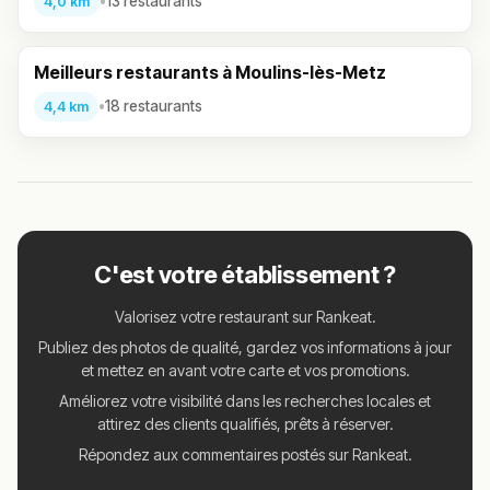
•
13 restaurants
4,0 km
Meilleurs restaurants à Moulins-lès-Metz
•
18 restaurants
4,4 km
C'est votre établissement ?
Valorisez votre restaurant sur Rankeat.
Publiez des photos de qualité, gardez vos informations à jour
et mettez en avant votre carte et vos promotions.
Améliorez votre visibilité dans les recherches locales et
attirez des clients qualifiés, prêts à réserver.
Répondez aux commentaires postés sur Rankeat.