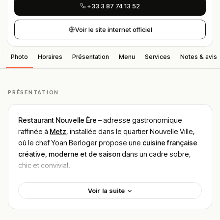
+33 3 87 74 13 52
Voir le site internet officiel
Photo
Horaires
Présentation
Menu
Services
Notes & avis
PRÉSENTATION
Restaurant Nouvelle Ère
– adresse gastronomique
raffinée à
Metz
, installée dans le quartier Nouvelle Ville,
où le chef Yoan Berloger propose une
cuisine française
créative, moderne et de saison
dans un cadre sobre,
chic et convivial.
Localisation
Voir la suite
Restaurant Nouvelle Ère
se situe au
3 Rue Charles Pêtre,
57000 Metz
, à proximité de l’église Sainte-Thérèse et