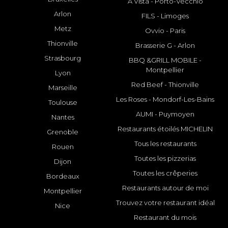
A Vista - Porto-Vecchio
Arlon
FILS - Limoges
Metz
Ovvio - Paris
Thionville
Brasserie G - Arlon
Strasbourg
BBQ &GRILL MOBILE -
Montpellier
Lyon
Red Beef - Thionville
Marseille
Les Roses - Mondorf-Les-Bains
Toulouse
AUMI - Puymoyen
Nantes
Restaurants étoilés MICHELIN
Grenoble
Tous les restaurants
Rouen
Toutes les pizzerias
Dijon
Toutes les crêperies
Bordeaux
Restaurants autour de moi
Montpellier
Trouvez votre restaurant idéal
Nice
Restaurant du mois