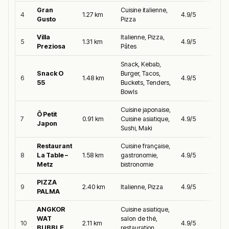
Gran
Cuisine italienne,
4
1.27 km
4.9/5
Gusto
Pizza
Villa
Italienne, Pizza,
5
1.31 km
4.9/5
Preziosa
Pâtes
Snack, Kebab,
Snack O
Burger, Tacos,
6
1.48 km
4.9/5
55
Buckets, Tenders,
Bowls
Cuisine japonaise,
Ô Petit
7
0.91 km
Cuisine asiatique,
4.9/5
Japon
Sushi, Maki
Restaurant
Cuisine française,
8
La Table –
1.58 km
gastronomie,
4.9/5
Metz
bistronomie
PIZZA
9
2.40 km
Italienne, Pizza
4.9/5
PALMA
ANGKOR
Cuisine asiatique,
WAT
salon de thé,
10
2.11 km
4.9/5
BUBBLE
restauration