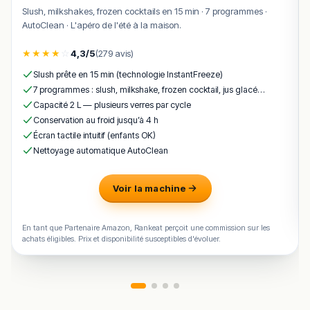
glace au chocolat Gianduja
plats et le service chaleureux en font une excellente
Slush, milkshakes, frozen cocktails en 15 min · 7 programmes ·
13,00
AutoClean · L'apéro de l'été à la maison.
adresse pour une soirée gastronomique mémorable.
Avec une note très élevée sur les plateformes d’avis (≈
★
★
★
★
☆
4,3/5
(279 avis)
Café, Thé ou Infusion « Gourmet »
12,00
4,9/5) et un accueil souvent décrit comme personnalisé
Slush prête en 15 min (technologie InstantFreeze)
et professionnel, c’est une adresse idéale pour
un dîner
7 programmes : slush, milkshake, frozen cocktail, jus glacé…
romantique, une célébration ou un repas d’affaires
Champagne « Gourmet » (12,5 cl)
15,00
Capacité 2 L — plusieurs verres par cycle
élégant
.
Conservation au froid jusqu’à 4 h
!
Texte généré par intelligence artificielle, en attente de
Écran tactile intuitif (enfants OK)
validation humaine.
Nettoyage automatique AutoClean
Cette description peut contenir des erreurs, n'hésitez pas à
nous aider en vous rendant sur :
Améliorer la fiche de cet
Voir la machine
établissement
En tant que Partenaire Amazon, Rankeat perçoit une commission sur les
achats éligibles. Prix et disponibilité susceptibles d'évoluer.