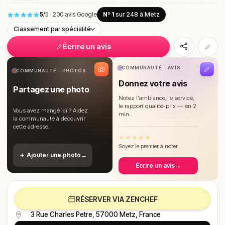
5
/5
·
200 avis Google
Nº 1
sur 248
à Metz
Classement par spécialité
Écrire un avis
COMMUNAUTÉ · AVIS
COMMUNAUTÉ · PHOTOS
Donnez votre avis
Partagez une photo
Notez l'ambiance, le service,
le rapport qualité-prix — en 2
Vous avez mangé ici ? Aidez
min.
la communauté à découvrir
cette adresse.
★
★
★
★
★
Soyez le premier à noter
＋ Ajouter une photo
→
Écrire un avis
→
RÉSERVER VIA ZENCHEF
3 Rue Charles Petre, 57000 Metz, France