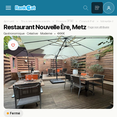
Accueil
Tous les restaurants
France 🇫🇷
Grand Est
Moselle (57
Restaurant Nouvelle Ère, Metz
Page non attribuée
Gastronomique
·
Créative
·
Moderne
•
€€€€
Fermé