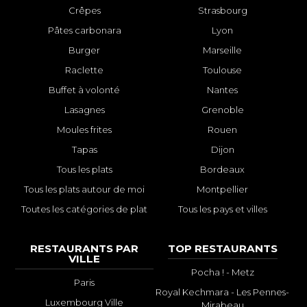
Crêpes
Strasbourg
Pâtes carbonara
Lyon
Burger
Marseille
Raclette
Toulouse
Buffet à volonté
Nantes
Lasagnes
Grenoble
Moules frites
Rouen
Tapas
Dijon
Tous les plats
Bordeaux
Tous les plats autour de moi
Montpellier
Toutes les catégories de plat
Tous les pays et villes
RESTAURANTS PAR
TOP RESTAURANTS
VILLE
Pocha ! - Metz
Paris
Royal Kechmara - Les Pennes-
Luxembourg Ville
Mirabeau