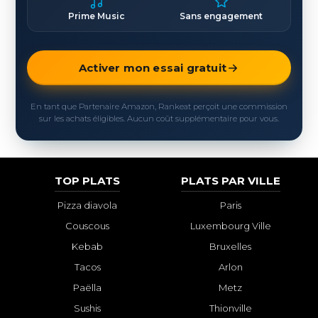
Prime Music
Sans engagement
Activer mon essai gratuit
En tant que Partenaire Amazon, Rankeat perçoit une commission
sur les achats éligibles. Aucun coût supplémentaire pour vous.
TOP PLATS
PLATS PAR VILLE
Pizza diavola
Paris
Couscous
Luxembourg Ville
Kebab
Bruxelles
Tacos
Arlon
Paëlla
Metz
Sushis
Thionville