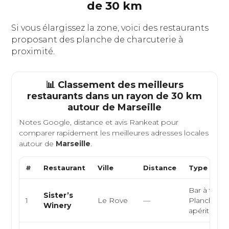
de 30 km
Si vous élargissez la zone, voici des restaurants
proposant des planche de charcuterie à
proximité.
📊 Classement des meilleurs
restaurants dans un rayon de 30 km
autour de
Marseille
Notes Google, distance et avis Rankeat pour
comparer rapidement les meilleures adresses locales
autour de
Marseille
.
#
Restaurant
Ville
Distance
Type de Cu
Bar à vin, T
Sister’s
1
Le Rove
—
Planches
Winery
apéritives