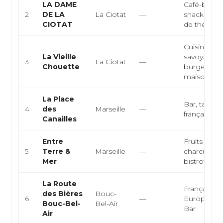
LA DAME
Café-brasse
2
DE LA
La Ciotat
—
snacking, s
CIOTAT
de thé
Cuisine
La Vieille
savoyarde,
3
La Ciotat
—
Chouette
burgers, cu
maison
La Place
Bar, tapas,
4
des
Marseille
—
française
Canailles
Entre
Fruits de m
5
Terre &
Marseille
—
charcuterie
Mer
bistrot
La Route
Française,
des Bières
Bouc-
6
—
Européenn
Bouc-Bel-
Bel-Air
Bar
Air