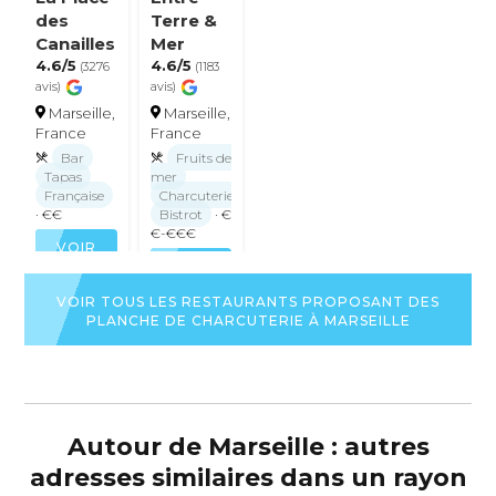
des
Terre &
Canailles
Mer
4.6/5
4.6/5
(3276
(1183
avis)
avis)
Marseille,
Marseille,
France
France
Bar
Fruits de
Tapas
mer
Française
Charcuterie
· €€
Bistrot
· €
€-€€€
VOIR
LA
VOIR
FICHE
LA
VOIR TOUS LES RESTAURANTS PROPOSANT DES
DU
FICHE
PLANCHE DE CHARCUTERIE À MARSEILLE
RESTAURANT
DU
RESTAURANT
Autour de Marseille : autres
adresses similaires dans un rayon