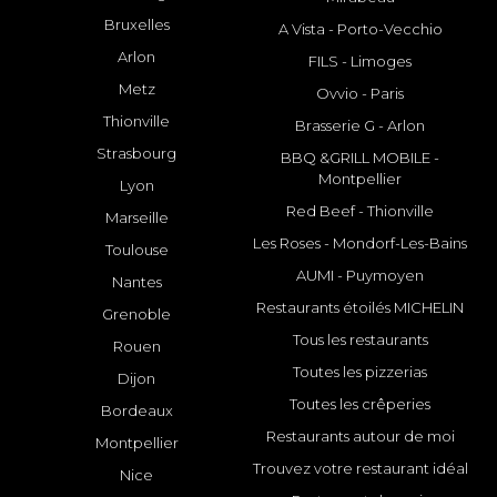
Bruxelles
A Vista - Porto-Vecchio
Arlon
FILS - Limoges
Metz
Ovvio - Paris
Thionville
Brasserie G - Arlon
Strasbourg
BBQ &GRILL MOBILE -
Montpellier
Lyon
Red Beef - Thionville
Marseille
Les Roses - Mondorf-Les-Bains
Toulouse
AUMI - Puymoyen
Nantes
Restaurants étoilés MICHELIN
Grenoble
Tous les restaurants
Rouen
Toutes les pizzerias
Dijon
Toutes les crêperies
Bordeaux
Restaurants autour de moi
Montpellier
Trouvez votre restaurant idéal
Nice