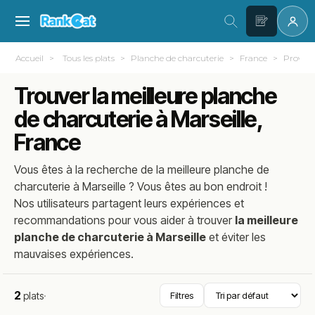
Accueil
Tous les plats
Planche de charcuterie
France
Provenc
Trouver la meilleure planche
de charcuterie à Marseille,
France
Vous êtes à la recherche de la meilleure
planche de
charcuterie
à
Marseille
? Vous êtes au bon endroit !
Nos utilisateurs partagent leurs expériences et
recommandations pour vous aider à trouver
la meilleure
planche de charcuterie à Marseille
et éviter les
mauvaises expériences.
2
plats
·
Filtres