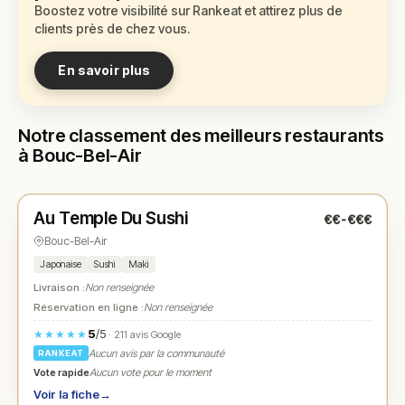
Boostez votre visibilité sur Rankeat et attirez plus de
clients près de chez vous.
En savoir plus
Notre classement des meilleurs restaurants
à Bouc-Bel-Air
Fermé
(11:30 – 14:00, 18:00 – 22:00)
Au Temple Du Sushi
€€-€€€
N° 1
★
Bouc-Bel-Air
Japonaise
Sushi
Maki
Livraison :
Non renseignée
Réservation en ligne :
Non renseignée
5
/5
★★★★★
· 211 avis Google
Aucun avis par la communauté
RANKEAT
Vote rapide
Aucun vote pour le moment
Voir la fiche
→