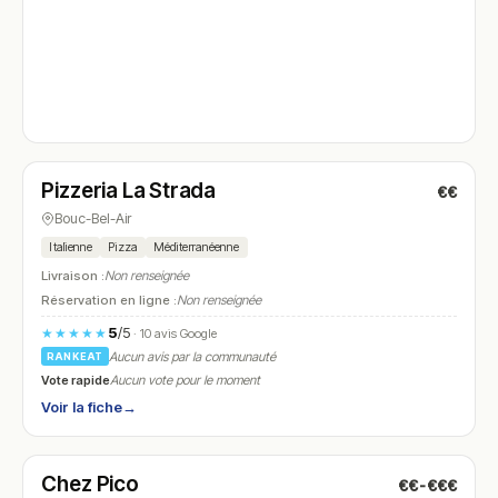
Fermé
(18:00 – 22:00)
Pizzeria La Strada
€€
N° 4
Bouc-Bel-Air
Italienne
Pizza
Méditerranéenne
Livraison :
Non renseignée
Réservation en ligne :
Non renseignée
5
/5
★★★★★
· 10 avis Google
Aucun avis par la communauté
RANKEAT
Vote rapide
Aucun vote pour le moment
Voir la fiche
→
Fermé
(18:00 – 22:00)
Chez Pico
€€-€€€
N° 5