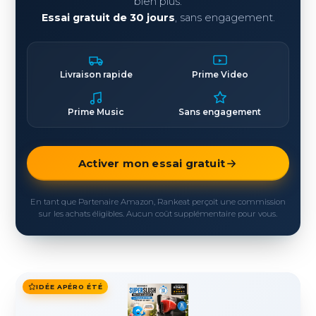
bien plus.
Essai gratuit de 30 jours
, sans engagement.
Livraison rapide
Prime Video
Prime Music
Sans engagement
Activer mon essai gratuit
En tant que Partenaire Amazon, Rankeat perçoit une commission
sur les achats éligibles. Aucun coût supplémentaire pour vous.
IDÉE APÉRO ÉTÉ