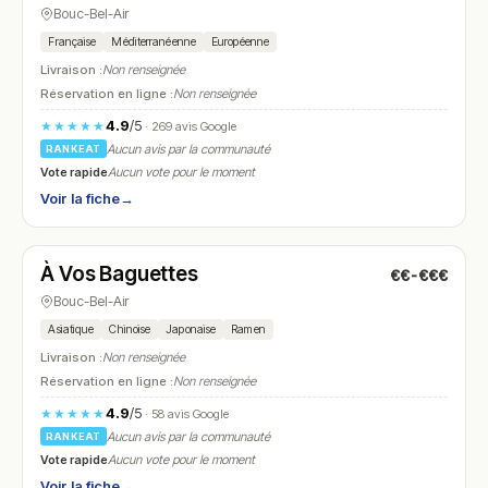
Bouc-Bel-Air
Française
Méditerranéenne
Européenne
Livraison :
Non renseignée
Réservation en ligne :
Non renseignée
4.9
/5
★★★★★
· 269 avis Google
Aucun avis par la communauté
RANKEAT
Vote rapide
Aucun vote pour le moment
Voir la fiche
→
Fermé
(12:00 – 14:00, 18:30 – 22:00)
À Vos Baguettes
€€-€€€
N° 6
Bouc-Bel-Air
Asiatique
Chinoise
Japonaise
Ramen
Livraison :
Non renseignée
Réservation en ligne :
Non renseignée
4.9
/5
★★★★★
· 58 avis Google
Aucun avis par la communauté
RANKEAT
Vote rapide
Aucun vote pour le moment
Voir la fiche
→