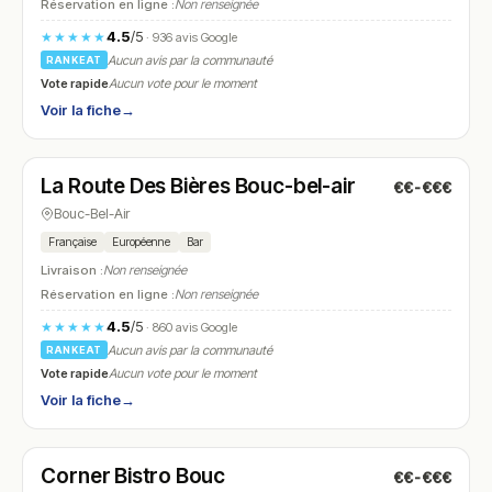
Réservation en ligne :
Non renseignée
4.5
/5
★★★★★
· 936 avis Google
Aucun avis par la communauté
RANKEAT
Vote rapide
Aucun vote pour le moment
Voir la fiche
→
Fermé
(10:00 – 23:00)
La Route Des Bières Bouc-bel-air
€€-€€€
N° 24
Bouc-Bel-Air
Française
Européenne
Bar
Livraison :
Non renseignée
Réservation en ligne :
Non renseignée
4.5
/5
★★★★★
· 860 avis Google
Aucun avis par la communauté
RANKEAT
Vote rapide
Aucun vote pour le moment
Voir la fiche
→
Fermé
(12:00 – 14:30, 19:00 – 22:00)
Corner Bistro Bouc
€€-€€€
N° 25