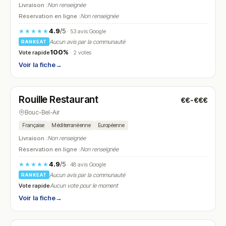
Livraison :
Non renseignée
Réservation en ligne :
Non renseignée
4.9
/5
★★★★★
· 53 avis Google
Aucun avis par la communauté
RANKEAT
100%
Vote rapide
· 2 votes
Voir la fiche
→
Fermé
(12:00 – 14:00, 19:30 – 21:30)
Rouille Restaurant
€€-€€€
N° 9
Bouc-Bel-Air
Française
Méditerranéenne
Européenne
Livraison :
Non renseignée
Réservation en ligne :
Non renseignée
4.9
/5
★★★★★
· 48 avis Google
Aucun avis par la communauté
RANKEAT
Vote rapide
Aucun vote pour le moment
Voir la fiche
→
Fermé
(fermé aujourd'hui)