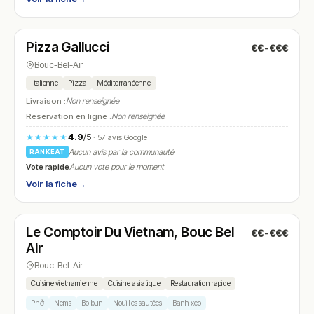
Fermé
(18:30 – 21:00)
Pizza Gallucci
€€-€€€
N° 7
Bouc-Bel-Air
Italienne
Pizza
Méditerranéenne
Livraison :
Non renseignée
Réservation en ligne :
Non renseignée
4.9
/5
★★★★★
· 57 avis Google
Aucun avis par la communauté
RANKEAT
Vote rapide
Aucun vote pour le moment
Voir la fiche
→
Fermé
(fermé aujourd'hui)
Le Comptoir Du Vietnam, Bouc Bel
€€-€€€
N° 8
Air
Bouc-Bel-Air
Cuisine vietnamienne
Cuisine asiatique
Restauration rapide
Phở
Nems
Bo bun
Nouilles sautées
Banh xeo