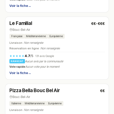
Voir la fiche
→
Fermé
(fermé aujourd'hui)
Le Familial
€€-€€€
N° 17
Bouc-Bel-Air
Française
Méditerranéenne
Européenne
Livraison :
Non renseignée
Réservation en ligne :
Non renseignée
4.7
/5
★★★★★
· 131 avis Google
Aucun avis par la communauté
RANKEAT
Vote rapide
Aucun vote pour le moment
Voir la fiche
→
Fermé
(17:00 – 22:00)
Pizza Bella Bouc Bel Air
€€
N° 18
Bouc-Bel-Air
Italienne
Méditerranéenne
Européenne
Livraison :
Non renseignée