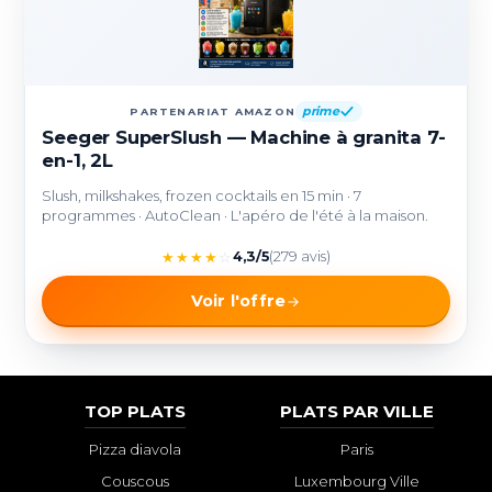
prime
PARTENARIAT AMAZON
Seeger SuperSlush — Machine à granita 7-
en-1, 2L
Slush, milkshakes, frozen cocktails en 15 min · 7
programmes · AutoClean · L'apéro de l'été à la maison.
★
★
★
★
☆
4,3/5
(279 avis)
Voir l'offre
TOP PLATS
PLATS PAR VILLE
Pizza diavola
Paris
Couscous
Luxembourg Ville