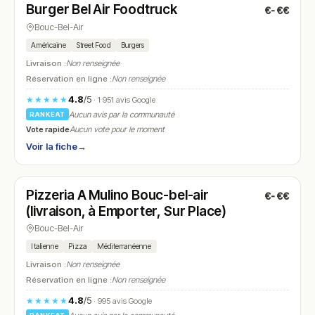
Burger Bel Air Foodtruck
€-€€
N° 10
Bouc-Bel-Air
Américaine
Street Food
Burgers
Livraison :
Non renseignée
Réservation en ligne :
Non renseignée
4.8
/5
★★★★★
· 1 951 avis Google
Aucun avis par la communauté
RANKEAT
Vote rapide
Aucun vote pour le moment
Voir la fiche
→
Fermé
(11:00 – 14:30, 17:30 – 21:30)
Pizzeria A Mulino Bouc-bel-air
€-€€
N° 11
(livraison, à Emporter, Sur Place)
Bouc-Bel-Air
Italienne
Pizza
Méditerranéenne
Livraison :
Non renseignée
Réservation en ligne :
Non renseignée
4.8
/5
★★★★★
· 995 avis Google