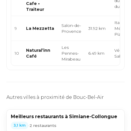
du marc
Cafe •
du jour..
Traiteur
Italienn
Salon-de-
9
La Mezzetta
31.92 km
Méditer
Provence
Pizza
Les
Natural’inn
Végétar
10
Pennes-
6.49 km
Café
Salade,
Mirabeau
Autres villes à proximité de Bouc-Bel-Air
Meilleurs restaurants à Simiane-Collongue
•
2 restaurants
3,1 km