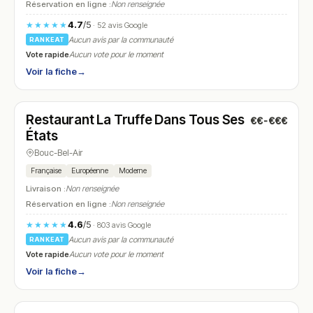
Réservation en ligne :
Non renseignée
4.7
/5
★★★★★
· 52 avis Google
Aucun avis par la communauté
RANKEAT
Vote rapide
Aucun vote pour le moment
Voir la fiche
→
Fermé
(10:00 – 23:00)
Restaurant La Truffe Dans Tous Ses
€€-€€€
N° 19
États
Bouc-Bel-Air
Française
Européenne
Moderne
Livraison :
Non renseignée
Réservation en ligne :
Non renseignée
4.6
/5
★★★★★
· 803 avis Google
Aucun avis par la communauté
RANKEAT
Vote rapide
Aucun vote pour le moment
Voir la fiche
→
Fermé
(19:30 – 23:30)