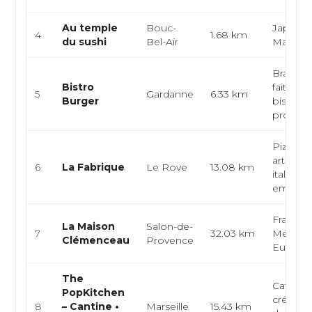
Au temple
Bouc-
Japonais
4
1.68 km
du sushi
Bel-Air
Maki
Brasseri
Bistro
fait mai
5
Gardanne
6.33 km
Burger
bistrot d
pro...
Pizzeria
artisana
6
La Fabrique
Le Rove
13.08 km
italienne
emporte
Français
La Maison
Salon-de-
7
32.03 km
Méditer
Clémenceau
Provence
Europé
The
Café-ca
PopKitchen
créative
8
– Cantine •
Marseille
15.43 km