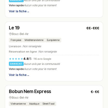
Aucun avis par la communauté
RANKEAT
Vote rapide
Aucun vote pour le moment
Voir la fiche
→
Fermé
(12:00 – 14:30)
Le 19
€€-€€€
N° 12
Bouc-Bel-Air
Française
Méditerranéenne
Européenne
Livraison :
Non renseignée
Réservation en ligne :
Non renseignée
4.8
/5
★★★★★
· 116 avis Google
Aucun avis par la communauté
RANKEAT
Vote rapide
Aucun vote pour le moment
Voir la fiche
→
Fermé
(11:00 – 14:00, 17:30 – 19:30)
Bobun Nem Express
€-€€
N° 13
Bouc-Bel-Air
Vietnamienne
Asiatique
Street Food