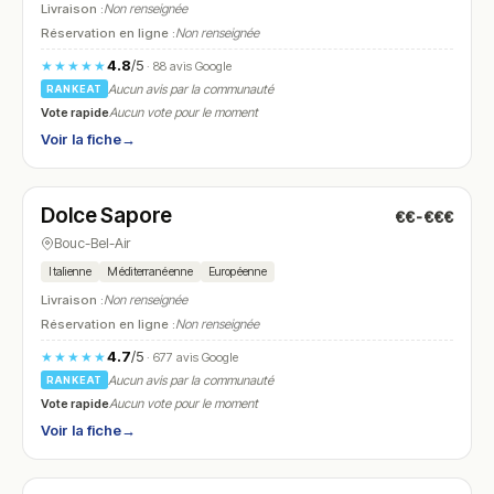
Livraison :
Non renseignée
Réservation en ligne :
Non renseignée
4.8
/5
★★★★★
· 88 avis Google
Aucun avis par la communauté
RANKEAT
Vote rapide
Aucun vote pour le moment
Voir la fiche
→
Fermé
(19:30 – 22:30)
Dolce Sapore
€€-€€€
N° 14
Bouc-Bel-Air
Italienne
Méditerranéenne
Européenne
Livraison :
Non renseignée
Réservation en ligne :
Non renseignée
4.7
/5
★★★★★
· 677 avis Google
Aucun avis par la communauté
RANKEAT
Vote rapide
Aucun vote pour le moment
Voir la fiche
→
Fermé
(11:15 – 13:45, 17:45 – 21:45)