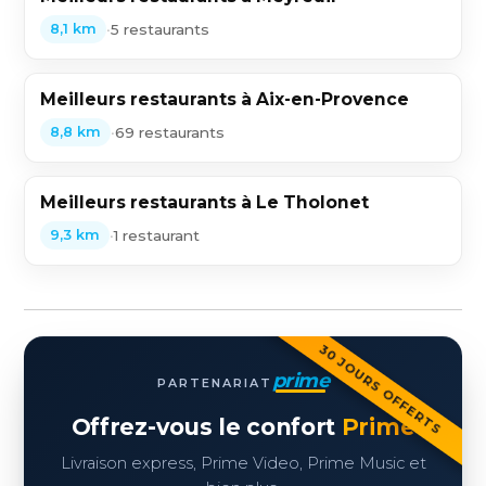
•
5 restaurants
8,1 km
Meilleurs restaurants à Aix-en-Provence
•
69 restaurants
8,8 km
Meilleurs restaurants à Le Tholonet
•
1 restaurant
9,3 km
30 JOURS OFFERTS
prime
PARTENARIAT
Offrez-vous le confort
Prime
Livraison express, Prime Video, Prime Music et