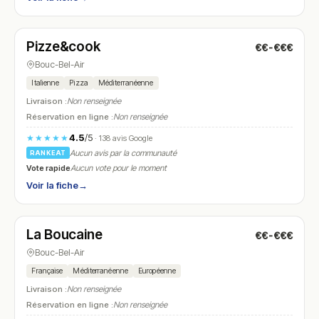
Fermé
(18:00 – 22:00)
Pizze&cook
€€-€€€
N° 27
Bouc-Bel-Air
Italienne
Pizza
Méditerranéenne
Livraison :
Non renseignée
Réservation en ligne :
Non renseignée
4.5
/5
★★★★★
· 138 avis Google
Aucun avis par la communauté
RANKEAT
Vote rapide
Aucun vote pour le moment
Voir la fiche
→
Fermé
(18:00 – 22:00)
La Boucaine
€€-€€€
N° 28
Bouc-Bel-Air
Française
Méditerranéenne
Européenne
Livraison :
Non renseignée
Réservation en ligne :
Non renseignée