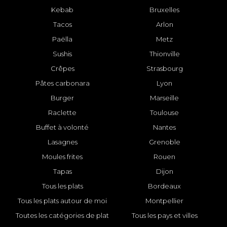
Kebab
Bruxelles
Tacos
Arlon
Paëlla
Metz
Sushis
Thionville
Crêpes
Strasbourg
Pâtes carbonara
Lyon
Burger
Marseille
Raclette
Toulouse
Buffet à volonté
Nantes
Lasagnes
Grenoble
Moules frites
Rouen
Tapas
Dijon
Tous les plats
Bordeaux
Tous les plats autour de moi
Montpellier
Toutes les catégories de plat
Tous les pays et villes