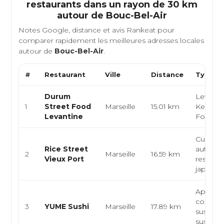
restaurants dans un rayon de 30 km
autour de
Bouc-Bel-Air
Notes Google, distance et avis Rankeat pour
comparer rapidement les meilleures adresses locales
autour de
Bouc-Bel-Air
.
#
Restaurant
Ville
Distance
Type de
Durum
Levanti
1
Street Food
Marseille
15.01 km
Kebab, 
Levantine
Food
Cuisine
Rice Street
authent
2
Marseille
16.59 km
Vieux Port
restaura
japonai..
Aponai
contemp
3
YUME Sushi
Marseille
17.89 km
sushi bar
sushi, sa