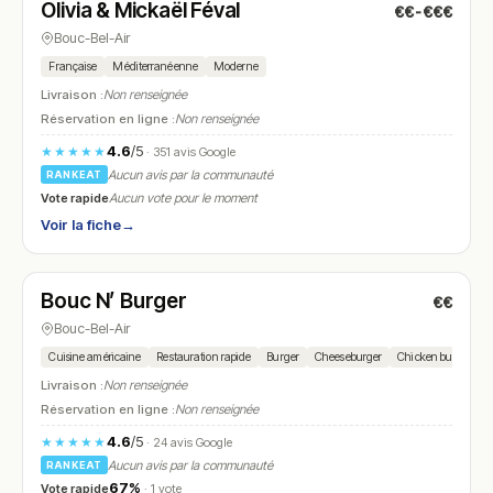
Olivia & Mickaël Féval
€€-€€€
N° 20
Bouc-Bel-Air
Française
Méditerranéenne
Moderne
Livraison :
Non renseignée
Réservation en ligne :
Non renseignée
4.6
/5
★★★★★
· 351 avis Google
Aucun avis par la communauté
RANKEAT
Vote rapide
Aucun vote pour le moment
Voir la fiche
→
Fermé
(18:00 – 22:00)
Bouc N’ Burger
€€
N° 21
Bouc-Bel-Air
Cuisine américaine
Restauration rapide
Burger
Cheeseburger
Chicken burger
F
Livraison :
Non renseignée
Réservation en ligne :
Non renseignée
4.6
/5
★★★★★
· 24 avis Google
Aucun avis par la communauté
RANKEAT
67%
Vote rapide
· 1 vote