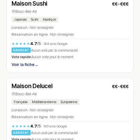
Maison Sushi
€€-€€€
N° 15
Bouc-Bel-Air
Japonais
Sushi
Asiatique
Livraison :
Non renseignée
Réservation en ligne :
Non renseignée
4.7
/5
★★★★★
· 304 avis Google
Aucun avis par la communauté
RANKEAT
Vote rapide
Aucun vote pour le moment
Voir la fiche
→
Fermé
(12:00 – 14:30, 19:30 – 22:00)
Maison Delucel
€€-€€€
N° 16
Bouc-Bel-Air
Française
Méditerranéenne
Européenne
Livraison :
Non renseignée
Réservation en ligne :
Non renseignée
4.7
/5
★★★★★
· 193 avis Google
Aucun avis par la communauté
RANKEAT
Vote rapide
Aucun vote pour le moment