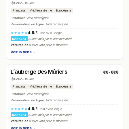
Bouc-Bel-Air
Française
Méditerranéenne
Européenne
Livraison :
Non renseignée
Réservation en ligne :
Non renseignée
4.5
/5
★★★★★
· 448 avis Google
Aucun avis par la communauté
RANKEAT
Vote rapide
Aucun vote pour le moment
Voir la fiche
→
Fermé
(10:00 – 16:00)
L’auberge Des Mûriers
€€-€€€
N° 26
Bouc-Bel-Air
Française
Méditerranéenne
Européenne
Livraison :
Non renseignée
Réservation en ligne :
Non renseignée
4.5
/5
★★★★★
· 241 avis Google
Aucun avis par la communauté
RANKEAT
Vote rapide
Aucun vote pour le moment
Voir la fiche
→