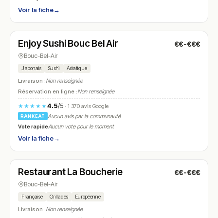
Voir la fiche
→
Fermé
(11:30 – 14:30, 17:30 – 21:30)
Enjoy Sushi Bouc Bel Air
€€-€€€
N° 22
Bouc-Bel-Air
Japonais
Sushi
Asiatique
Livraison :
Non renseignée
Réservation en ligne :
Non renseignée
4.5
/5
★★★★★
· 1 370 avis Google
Aucun avis par la communauté
RANKEAT
Vote rapide
Aucun vote pour le moment
Voir la fiche
→
Fermé
(12:00 – 14:00, 19:00 – 22:00)
Restaurant La Boucherie
€€-€€€
N° 23
Bouc-Bel-Air
Française
Grillades
Européenne
Livraison :
Non renseignée