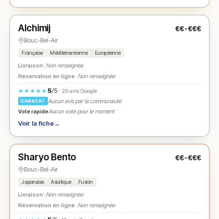
Fermé
(12:00 – 14:30, 18:30 – 22:00)
Alchimij
€€-€€€
N° 2
★
Bouc-Bel-Air
Française
Méditerranéenne
Européenne
Livraison :
Non renseignée
Réservation en ligne :
Non renseignée
5
/5
★★★★★
· 29 avis Google
Aucun avis par la communauté
RANKEAT
Vote rapide
Aucun vote pour le moment
Voir la fiche
→
Fermé
Sharyo Bento
€€-€€€
N° 3
★
Bouc-Bel-Air
Japonaise
Asiatique
Fusion
Livraison :
Non renseignée
Réservation en ligne :
Non renseignée