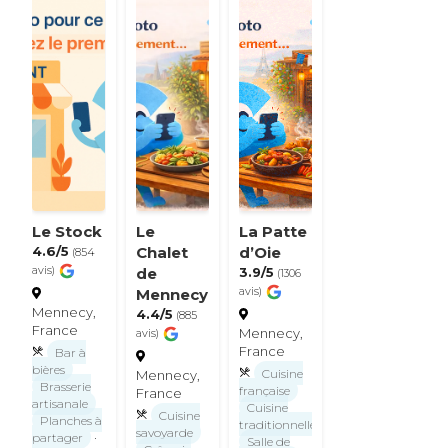
Le Stock
Le
La Patte
4.6/5
Chalet
d’Oie
(854
avis)
de
3.9/5
(1306
Mennecy
avis)
Mennecy,
4.4/5
(885
France
Mennecy,
avis)
France
Bar à
bières
Cuisine
Mennecy,
Brasserie
française
France
artisanale
Cuisine
Cuisine
Planches à
traditionnelle
savoyarde
partager
·
Salle de