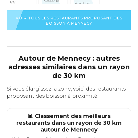
Crêperie
€€
réception
·
bretonne
€€€
Cuisine
VOIR
régionale
·
LA
VOIR
VOIR TOUS LES RESTAURANTS PROPOSANT DES
€€
FICHE
LA
BOISSON À MENNECY
DU
FICHE
VOIR
RESTAURANT
DU
LA
RESTAURANT
FICHE
DU
RESTAURANT
Autour de Mennecy : autres
adresses similaires dans un rayon
de 30 km
Si vous élargissez la zone, voici des restaurants
proposant des boisson à proximité.
📊 Classement des meilleurs
restaurants dans un rayon de 30 km
autour de
Mennecy