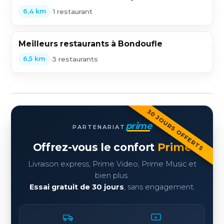
•
1 restaurant
6,4 km
Meilleurs restaurants à Bondoufle
•
3 restaurants
6,5 km
30 JOURS OFFERTS
prime
PARTENARIAT
Offrez-vous le confort
Prime
Livraison express, Prime Video, Prime Music et
bien plus.
Essai gratuit de 30 jours
, sans engagement.