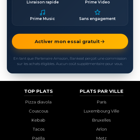
Livraison rapide
Prime Video
Prime Music
Sans engagement
Activer mon essai gratuit
En tant que Partenaire Amazon, Rankeat perçoit une commission
sur les achats éligibles. Aucun coût supplémentaire pour vous.
TOP PLATS
PLATS PAR VILLE
Pizza diavola
Paris
Couscous
Luxembourg Ville
Kebab
Bruxelles
Tacos
Arlon
Paëlla
Metz