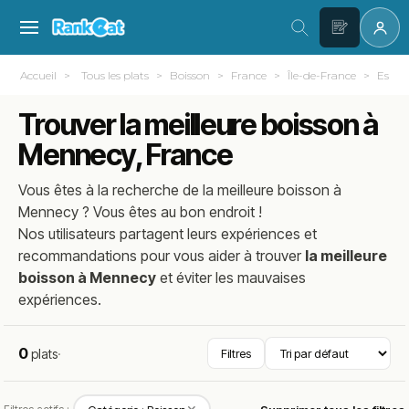
Accueil
Tous les plats
Boisson
France
Île-de-France
Essonn
Trouver la meilleure boisson à
Mennecy, France
Vous êtes à la recherche de la meilleure
boisson
à
Mennecy
? Vous êtes au bon endroit !
Nos utilisateurs partagent leurs expériences et
recommandations pour vous aider à trouver
la meilleure
boisson à Mennecy
et éviter les mauvaises
expériences.
0
plats
·
Filtres