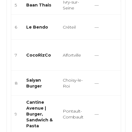
Ivry-sur-
Thaïl
5
Baan Thais
—
Seine
asiat
Bistro
6
Le Bendo
Créteil
—
sandw
café
Cuisi
ivoir
7
CocoRizCo
Alfortville
—
cuisin
spécia
Smas
Saiyan
Choisy-le-
8
—
halal
Burger
Roi
halal
Cantine
Avenue |
Pontault-
Burge
9
Burger,
—
Combault
sandw
Sandwich &
Pasta