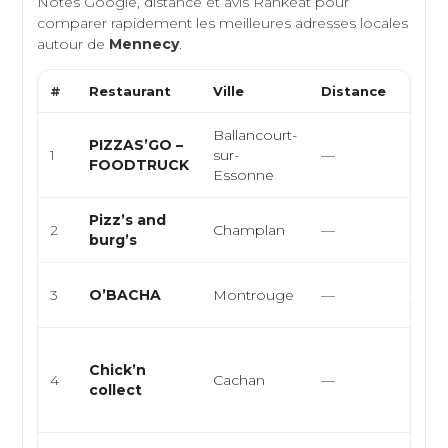
Notes Google, distance et avis Rankeat pour
comparer rapidement les meilleures adresses locales
autour de
Mennecy
.
#
Restaurant
Ville
Distance
Type
Ballancourt-
Pizze
PIZZAS’GO –
1
sur-
—
artisa
FOODTRUCK
Essonne
food
Pizz’s and
Pizze
2
Champlan
—
burg’s
halal
Orient
3
O’BACHA
Montrouge
—
turc
Resta
Chick’n
rapid
4
Cachan
—
collect
améri
poule