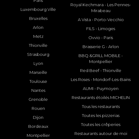
Paris
Royal Kechmara - Les Pennes-
Luxembourg Ville
Mirabeau
Bruxelles
A Vista - Porto-Vecchio
Arlon
FILS - Limoges
Metz
Ovvio - Paris
Thionville
Brasserie G - Arlon
Strasbourg
BBQ &GRILL MOBILE -
Montpellier
Lyon
Red Beef - Thionville
Marseille
Les Roses - Mondorf-Les-Bains
Toulouse
AUMI - Puymoyen
Nantes
Restaurants étoilés MICHELIN
Grenoble
Tous les restaurants
Rouen
Toutes les pizzerias
Dijon
Toutes les crêperies
Bordeaux
Restaurants autour de moi
Montpellier