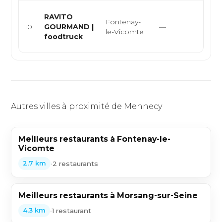
Food
RAVITO
Fontenay-
gour
10
GOURMAND |
—
le-Vicomte
burg
foodtruck
bowl
Autres villes à proximité de Mennecy
Meilleurs restaurants à Fontenay-le-
Vicomte
•
2 restaurants
2,7 km
Meilleurs restaurants à Morsang-sur-Seine
•
1 restaurant
4,3 km