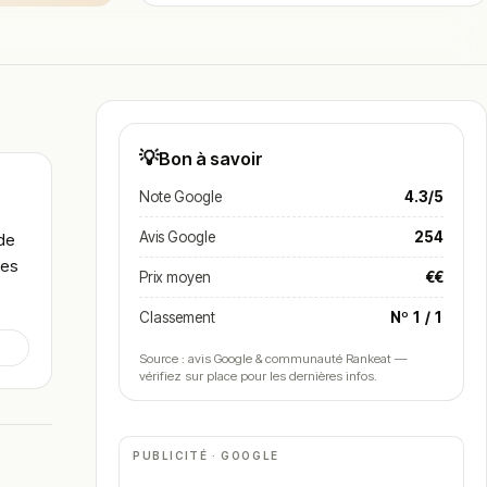
💡
Bon à savoir
Note Google
4.3/5
Avis Google
254
 de
ses
Prix moyen
€€
Classement
Nº 1 / 1
Source : avis Google & communauté Rankeat —
vérifiez sur place pour les dernières infos.
PUBLICITÉ · GOOGLE