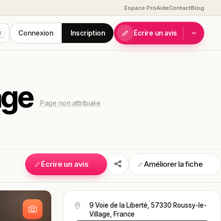
Espace Pro
Aide
Contact
Blog
Connexion
Inscription
Écrire un avis
K
age
Page non attribuée
Écrire un avis
Améliorer la fiche
S
9 Voie de la Liberté, 57330 Roussy-le-
Village, France