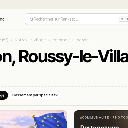
moi
Rechercher sur Rankeat…
⌘
 (57)
Roussy-le-Village
comme à la maison
n, Roussy-le-Vill
age
Classement par spécialité
COMMUNAUTÉ · PHOTO
Partagez une