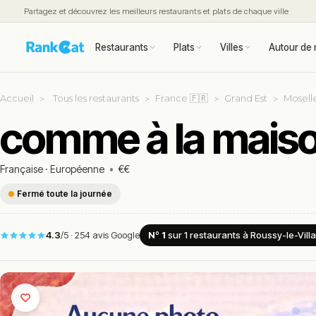
Partagez et découvrez les meilleurs restaurants et plats de chaque ville
Restaurants
Plats
Villes
Autour de 
Accueil
Tous les restaurants
France 🇫🇷
Grand Est
Moselle
comme à la maiso
Française
·
Européenne
•
€€
Fermé toute la journée
4.3
/5
·
254 avis Google
Nº 1
sur 1
restaurants
à Roussy-le-Vill