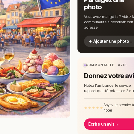
photo
Vous avez mangé ici ? Aidez l
communauté à découvrir cett
adresse.
＋ Ajouter une photo
→
COMMUNAUTÉ · AVIS
Donnez votre av
Notez l'ambiance, le service, l
rapport qualité-prix — en 2 mi
Soyez le premier 
★
★
★
★
★
noter
Écrire un avis
→