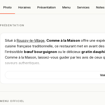
Photo
Horaires
Présentation
Menu
Services
Notes 
PRÉSENTATION
Situé à
Roussy-le-Village
,
Comme à la Maison
offre une expér
cuisine française traditionnelle, ce restaurant met en avant des
l’irrésistible
bœuf bourguignon
ou le délicieux
gratin dauphi
Comme à la Maison, laissez-vous guider par les avis de ceux
saveurs authentiques.
!
Texte généré par intelligence artificielle, en attente de validation hu
Voi
Cette description peut contenir des erreurs, n'hésitez pas à nous aider 
MENU OFFICIEL