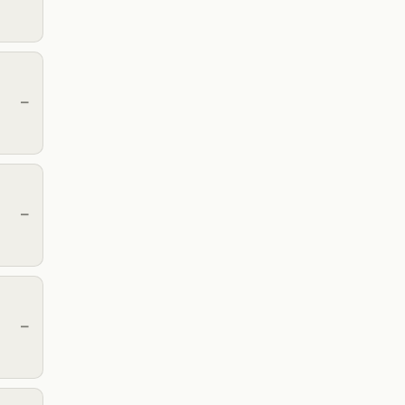
—
—
—