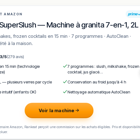
prime
AT AMAZON
SuperSlush — Machine à granita 7-en-1, 2L
'été à la maison.
,3/5
(279 avis)
 en 15 min (technologie
7 programmes : slush, milkshake, frozen
ze)
cocktail, jus glacé…
L — plusieurs verres par cycle
Conservation au froid jusqu’à 4 h
e intuitif (enfants OK)
Nettoyage automatique AutoClean
Voir la machine
naire Amazon, Rankeat perçoit une commission sur les achats éligibles. Prix et disponibilit
oluer.