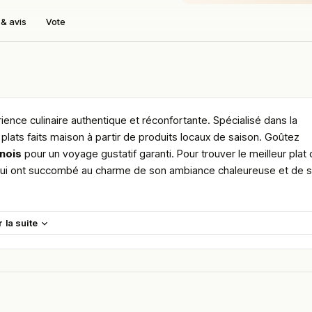
& avis
Vote
ience culinaire authentique et réconfortante. Spécialisé dans la
 plats faits maison à partir de produits locaux de saison. Goûtez
nois
pour un voyage gustatif garanti. Pour trouver le meilleur plat
 qui ont succombé au charme de son ambiance chaleureuse et de 
maine.
r la suite
en vous rendant sur :
Améliorer la fiche de cet établissement