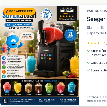
PARTENARI
IDÉE APÉRO ÉTÉ
Seeger 
Slush, milkshakes, frozen cocktails en 15 min · 7 programmes · AutoClean ·
L'apéro de l
★
★
★
★
☆
4
Slush prête
InstantFree
Capacité 2 
Écran tactil
En tant que Parte
susceptibles d'év