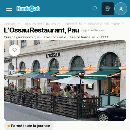
Accueil
Tous les restaurants
France 🇫🇷
Nouvelle-Aquitaine
Py
L’Ossau Restaurant, Pau
Page non attribuée
Cuisine gastronomique
·
Table conviviale
·
Cuisine française
•
€€€€
Fermé toute la journée