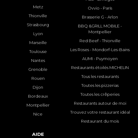
Metz
Ovvio - Paris
Thionville
Brasserie G - Arlon
Strasbourg
BBQ &GRILL MOBILE -
Montpellier
Lyon
Red Beef - Thionville
Marseille
Les Roses - Mondorf-Les-Bains
Toulouse
AUMI - Puymoyen
Nantes
Restaurants étoilés MICHELIN
Grenoble
Tous les restaurants
Rouen
Toutes les pizzerias
Dijon
Toutes les crêperies
Bordeaux
Restaurants autour de moi
Montpellier
Trouvez votre restaurant idéal
Nice
Restaurant du mois
AIDE