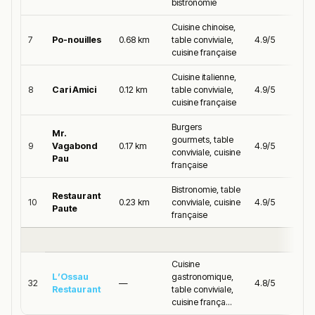
bistronomie
Cuisine chinoise,
7
Po-nouilles
0.68 km
table conviviale,
4.9/5
cuisine française
Cuisine italienne,
8
Cari Amici
0.12 km
table conviviale,
4.9/5
cuisine française
Burgers
Mr.
gourmets, table
9
Vagabond
0.17 km
4.9/5
conviviale, cuisine
Pau
française
Bistronomie, table
Restaurant
10
0.23 km
conviviale, cuisine
4.9/5
Paute
française
Cuisine
L’Ossau
gastronomique,
32
—
4.8/5
Restaurant
table conviviale,
cuisine frança...