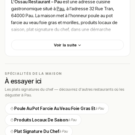
L’Ossau Restaurant – Pau
est une adresse cuisine
gastronomique situé à
Pau
, à l’adresse 32 Rue Tran,
64000 Pau. La maison met à l’honneur poule au pot
farcie au veau foie gras et morilles, produits locaux de
saison, plat signature du chef, dans une démarche
centrée sur la qualité du produit et le savoir-faire de la
maison. L’établissement, porté par Benjamin
Voir la suite
Grandclément, distingué Bib Gourmand, propose une
ambiance conviviale et chaleureuse au cœur de la cité
béarnaise, pour un budget moyen de
40-70€
par
personne.
SPÉCIALITÉS DE LA MAISON
À essayer ici
Localisation
Les plats signatures du chef — découvrez d'autres restaurants où les
L’Ossau Restaurant se situe à
32 Rue Tran, 64000 Pau
.
déguster à Pau.
L’adresse profite de la situation privilégiée de Pau,
capitale historique du Béarn et ville natale d’Henri IV.
Poule Au Pot Farcie Au Veau Foie Gras Et
à Pau
L’adresse est facilement accessible depuis le centre-
Produits Locaux De Saison
à Pau
ville et les principaux axes paloits.
Plat Signature Du Chef
à Pau
Cadre & ambiance