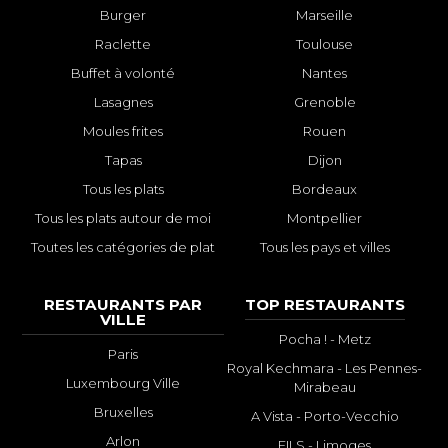
Burger
Marseille
Raclette
Toulouse
Buffet à volonté
Nantes
Lasagnes
Grenoble
Moules frites
Rouen
Tapas
Dijon
Tous les plats
Bordeaux
Tous les plats autour de moi
Montpellier
Toutes les catégories de plat
Tous les pays et villes
RESTAURANTS PAR
TOP RESTAURANTS
VILLE
Pocha ! - Metz
Paris
Royal Kechmara - Les Pennes-
Luxembourg Ville
Mirabeau
Bruxelles
A Vista - Porto-Vecchio
Arlon
FILS - Limoges