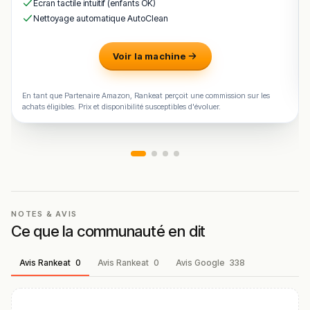
Écran tactile intuitif (enfants OK)
plat signature du chef, qui composent une offre fidèle à
Nettoyage automatique AutoClean
l’esprit de la maison.
Pour un repas à
32 Rue Tran, 64000 Pau
, on retient
Voir la machine
L’Ossau Restaurant
, à deux pas du château Henri IV et du
boulevard des Pyrénées.
En tant que Partenaire Amazon, Rankeat perçoit une commission sur les
!
Texte généré par intelligence artificielle, en attente de
achats éligibles. Prix et disponibilité susceptibles d'évoluer.
validation humaine.
Cette description peut contenir des erreurs, n'hésitez pas à
nous aider en vous rendant sur :
Améliorer la fiche de cet
établissement
NOTES & AVIS
Ce que la communauté en dit
Avis Rankeat
0
Avis Rankeat
0
Avis Google
338