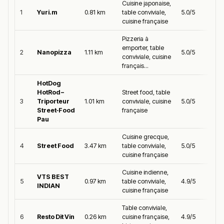
Cuisine japonaise,
1
Yuri.m
0.81 km
table conviviale,
5.0/5
cuisine française
Pizzeria à
emporter, table
2
Nanopizza
1.11 km
5.0/5
conviviale, cuisine
français...
HotDog
HotRod –
Street food, table
3
Triporteur
1.01 km
conviviale, cuisine
5.0/5
Street‑Food
française
Pau
Cuisine grecque,
4
Street Food
3.47 km
table conviviale,
5.0/5
cuisine française
Cuisine indienne,
VTS BEST
5
0.97 km
table conviviale,
4.9/5
INDIAN
cuisine française
Table conviviale,
6
Resto Dit Vin
0.26 km
cuisine française,
4.9/5