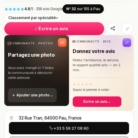
4.8
/5
·
338 avis Google
Nº 32
sur 155
à Pau
Classement par spécialité
Écrire un avis
COMMUNAUTÉ · AVIS
COMMUNAUTÉ · PHOTOS
Donnez votre avis
Partagez une photo
Notez l'ambiance, le service,
le rapport qualité-prix — en 2
Vous avez mangé ici ? Aidez
min.
la communauté à découvrir
cette adresse.
★
★
★
★
★
Soyez le premier à noter
＋ Ajouter une photo
→
Écrire un avis
→
32 Rue Tran, 64000 Pau, France
+33 5 59 27 08 90