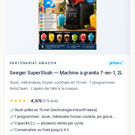
Questions fréquentes
Quel est le prix moyen chez L’Ossau Restaurant ?
Comptez environ 40-70€ par personne hors boisson
selon la formule choisie.
L’Ossau Restaurant est-il distingué ?
L’établissement est référencé : Bib Gourmand.
Faut-il réserver ?
prime
PARTENARIAT AMAZON
La réservation est conseillée le week-end et lors des
Seeger SuperSlush — Machine à granita 7-en-1, 2L
grandes occasions.
Slush, milkshakes, frozen cocktails en 15 min · 7 programmes ·
Conclusion
AutoClean · L'apéro de l'été à la maison.
L’Ossau Restaurant fait partie des adresses notables de
★
★
★
★
☆
4,3/5
(279 avis)
Pau, où la qualité du produit rencontre l’accueil
Slush prête en 15 min (technologie InstantFreeze)
chaleureux des restaurateurs béarnais. L’adresse est
7 programmes : slush, milkshake, frozen cocktail, jus glacé…
distinguée par Bib Gourmand.
Capacité 2 L — plusieurs verres par cycle
Côté carte, on retient particulièrement poule au pot farcie
Conservation au froid jusqu’à 4 h
au veau foie gras et morilles, produits locaux de saison,