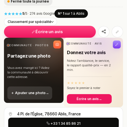
Fermé toute la journée
5
/5
·
274 avis Google
Nº 1
sur 1
à Ablis
Classement par spécialité
Écrire un avis
COMMUNAUTÉ · AVIS
COMMUNAUTÉ · PHOTOS
Donnez votre avis
Partagez une photo
Notez l'ambiance, le service,
le rapport qualité-prix — en 2
Vous avez mangé ici ? Aidez
min.
la communauté à découvrir
cette adresse.
★
★
★
★
★
Soyez le premier à noter
＋ Ajouter une photo
→
Écrire un avis
→
4 Pl. de l'Église, 78660 Ablis, France
+33 1 34 85 86 21