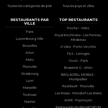
nous aider en vous rendant sur :
Améliorer la fiche de cet
Toutes les catégories de plat
Tous les pays et villes
établissement
RESTAURANTS PAR
TOP RESTAURANTS
VILLE
Pocha ! - Metz
Paris
Royal Kechmara - Les Pennes-
Luxembourg Ville
Mirabeau
Bruxelles
A Vista - Porto-Vecchio
Arlon
FILS - Limoges
Metz
Ovvio - Paris
Thionville
Brasserie G - Arlon
Strasbourg
BBQ &GRILL MOBILE -
Montpellier
Lyon
Red Beef - Thionville
Marseille
Les Roses - Mondorf-Les-Bains
Toulouse
AUMI - Puymoyen
Nantes
Restaurants étoilés MICHELIN