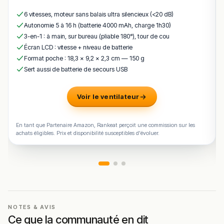
revisités
signature absolue, les
croque-monsieur
revisités
signature (avec le
menu enfant spécial croque-
6 vitesses, moteur sans balais ultra silencieux (<20 dB)
monsieur artisanal
— atout familial), les
salades
Autonomie 5 à 16 h (batterie 4000 mAh, charge 1h30)
revisitées
signature, le
filet américain
régulièrement
3-en-1 : à main, sur bureau (pliable 180°), tour de cou
plébiscité comme
« cuit à la perfection »
selon
Écran LCD : vitesse + niveau de batterie
Restaurant Guru, et les
frites fraîches
signature
Format poche : 18,3 × 9,2 × 2,3 cm — 150 g
accompagnement. Côté
épicerie fine et planches
Sert aussi de batterie de secours USB
(signature absolue de la maison), les avis enthousiastes
plébiscitent la
planche de tartinades, charcuterie et
Voir le ventilateur
fromages
signature absolue (« excellent products »), la
terrine noisette
signature plébiscitée comme
« +++ »
En tant que Partenaire Amazon, Rankeat perçoit une commission sur les
par les avis (excellence absolue), et la
raclette
signature
achats éligibles. Prix et disponibilité susceptibles d'évoluer.
régulièrement plébiscitée comme
« excellente avec
fromage de qualité »
. Côté
boissons
, le
café immense
signature (Restaurant Guru), les
thés
du salon de thé, la
bière délicieuse
du bar et l’
ensemble de la carte
boissons
sont régulièrement plébiscités. La
boutique en
ligne
(boutique.refletsgourmands.com) propose les
NOTES & AVIS
produits français
à emporter :
vinaigrette gourmet
Ce que la communauté en dit
balsamique 500 ml
signature originale, et autres produits