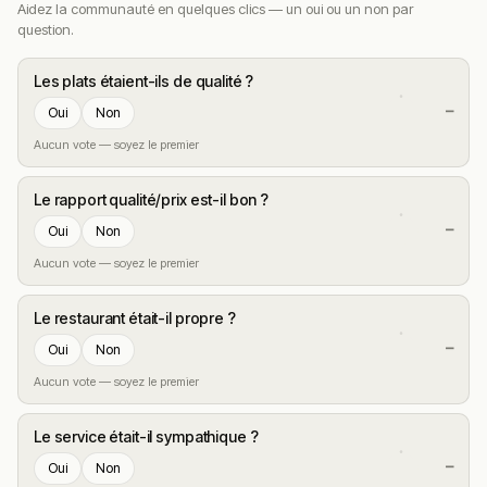
enthousiastes, spécialité maison absolue
Aidez la communauté en quelques clics — un oui ou un non par
question.
raclette
– Raclette signature régulièrement
plébiscitée comme « excellente avec fromage de
Les plats étaient-ils de qualité ?
qualité » selon les avis enthousiastes
—
Oui
Non
Résumé des commentaires
Aucun vote — soyez le premier
Les retours sur Reflets Gourmands sont
quasi
unanimement très enthousiastes
et placent l’adresse
Le rapport qualité/prix est-il bon ?
comme une
« excellente adresse »
et une
« belle
—
Oui
Non
découverte »
au centre d’Ablis. Les habitués et visiteurs
Aucun vote — soyez le premier
convergent vers plusieurs forces majeures : une
belle
expérience alliant gourmandise et produits locaux
, un
Le restaurant était-il propre ?
très bon rapport qualité/prix
, un
accueil chaleureux
, une
ambiance conviviale
, une
cuisine faite maison
—
Oui
Non
délicieuse
, des
produits régionaux mis à l’honneur
, des
Aucun vote — soyez le premier
produits soigneusement sélectionnés auprès de petits
producteurs
, un
personnel instruit avec un service beau
,
Le service était-il sympathique ?
des
plats revisités avec créativité
, et l’
atout unique de la
—
Oui
Non
vente de produits sur place
(épicerie fine intégrée). Les