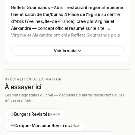
Reflets Gourmands – Ablis
:
restaurant régional, épicerie
fine et salon de thé/bar
au
4 Place de l’Église
au centre
d’Ablis (Yvelines, Île-de-France), créé par
Virginie et
Alexandre
— concept officiel résumé sur le site :
«
Virginie et Alexandre ont créé Reflets Gourmands pour
mettre à l’honneur les goûts et les saveurs des
meilleurs produits de nos régions. Des produits locaux
Voir la suite
et des terroirs français sélectionnés pour leur qualité et
leur histoire »
, avec son
triple concept signature absolu
(Restaurant + Épicerie fine + Salon de thé et bar) — la
maison
« célèbre le savoir-faire culinaire français »
et
SPÉCIALITÉS DE LA MAISON
propose des
plats savoureux et gourmands avec une
À essayer ici
pointe de créativité
sous le slogan officiel
« Osez goûter
Les plats signatures du chef — découvrez d'autres restaurants où les
l’inattendu avec nos burgers, croques monsieur et nos
déguster à Ablis.
salades revisitées ! »
, avec un atout différenciant majeur
:
« Ces produits sont disponibles à la vente dans
Burgers Revisités
à Ablis
l’épicerie fine et à déguster sur place au restaurant et
tout au long de la journée au salon de thé et bar »
,
Croque-Monsieur Revisités
à Ablis
signatures plébiscitées :
burgers revisités
,
croque-