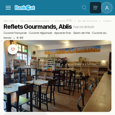
Accueil
Tous les restaurants
France 🇫🇷
Île-de-France
Yvelines
Reflets Gourmands, Ablis
Page non attribuée
Cuisine française
·
Cuisine régionale
·
épicerie fine
·
Salon de thé
·
Cuisine du
terroir
•
€-€€