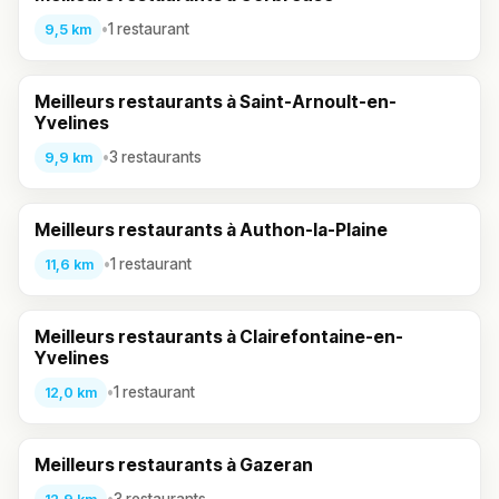
•
1 restaurant
9,5 km
Qui sont les patrons de Reflets Gourmands
?
Meilleurs restaurants à Saint-Arnoult-en-
Yvelines
Quel est le concept unique de Reflets
Gourmands ?
•
3 restaurants
9,9 km
Quels sont les plats signatures de Reflets
Meilleurs restaurants à Authon-la-Plaine
Gourmands ?
•
1 restaurant
11,6 km
Quels sont les horaires d’ouverture ?
Meilleurs restaurants à Clairefontaine-en-
Yvelines
Conclusion
•
1 restaurant
12,0 km
Reflets Gourmands
est
l’adresse régionale
incontournable d’Ablis
— restaurant, épicerie fine et
salon de thé/bar au 4 Place de l’Église, créé par Virginie
Meilleurs restaurants à Gazeran
et Alexandre depuis le 1er janvier 2023, dont la cuisine