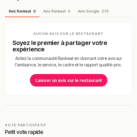
du terroir sélectionnés. Les
tarifs sont accessibles
:
10-
15€ par personne
selon Mappy —
carte abordable
grâce
Avis Rankeat
0
Avis Rankeat
0
Avis Google
274
à la limitation des intermédiaires (atout différenciant
qualité-prix).
AUCUN AVIS SUR LE RESTAURANT
🍽️ Carte & plats emblématiques
Soyez le premier à partager votre
expérience
burgers revisités
– Burgers revisités signature
absolue (« Osez goûter l’inattendu »), plats créatifs
Aidez la communauté Rankeat en donnant votre avis sur
aux produits authentiques et de qualité
l'ambiance, le service, le cadre et le rapport qualité-prix.
croque-monsieur revisités
– Croque-monsieur
revisités signature, avec menu enfant spécial
Laisser un avis sur le restaurant
croque-monsieur artisanal (atout familial)
planche de tartinades, charcuterie et fromages
–
Planche de tartinades, charcuterie et fromages
signature absolue de l’épicerie fine plébiscitée par
les avis
terrine noisette
– Terrine noisette signature
VOTE PARTICIPATIF
Petit vote rapide
plébiscitée comme « +++ » selon les avis