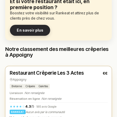
Et si votre restaurant était ici, en
première position ?
Boostez votre visibilité sur Rankeat et attirez plus de
clients près de chez vous.
En savoir plus
Notre classement des meilleures crêperies
à Appoigny
Fermé
(fermé aujourd'hui)
Restaurant Crêperie Les 3 Actes
€€
N° 1
★
Appoigny
Bretonne
Crêperie
Galettes
Livraison :
Non renseignée
Réservation en ligne :
Non renseignée
4.3
/5
★★★★☆
· 565 avis Google
Aucun avis par la communauté
RANKEAT