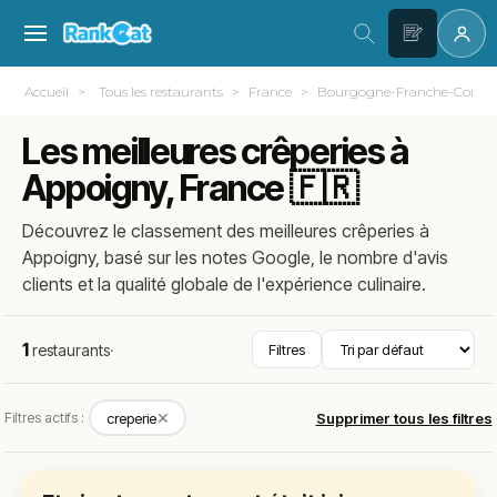
Accueil
Tous les restaurants
France
Bourgogne-Franche-Comt
Les meilleures crêperies à
Appoigny, France 🇫🇷
Découvrez le classement des meilleures crêperies à
Appoigny, basé sur les notes Google, le nombre d'avis
clients et la qualité globale de l'expérience culinaire.
1
restaurants
·
Filtres
✕
Filtres actifs :
creperie
Supprimer tous les filtres