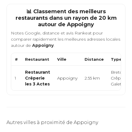
📊 Classement des meilleurs
restaurants dans un rayon de 20 km
autour de
Appoigny
Notes Google, distance et avis Rankeat pour
comparer rapidement les meilleures adresses locales
autour de
Appoigny
.
#
Restaurant
Ville
Distance
Type de C
Restaurant
Bretonne,
1
Crêperie
Appoigny
2.55 km
Crêperie,
les 3 Actes
Galettes
Autres villes à proximité de Appoigny