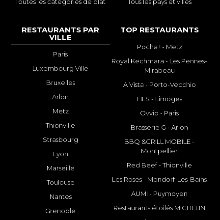
Toutes les catégories de plat
Tous les pays et villes
RESTAURANTS PAR
TOP RESTAURANTS
VILLE
Pocha ! - Metz
Paris
Royal Kechmara - Les Pennes-
Luxembourg Ville
Mirabeau
Bruxelles
A Vista - Porto-Vecchio
Arlon
FILS - Limoges
Metz
Ovvio - Paris
Thionville
Brasserie G - Arlon
Strasbourg
BBQ &GRILL MOBILE -
Montpellier
Lyon
Red Beef - Thionville
Marseille
Les Roses - Mondorf-Les-Bains
Toulouse
AUMI - Puymoyen
Nantes
Restaurants étoilés MICHELIN
Grenoble