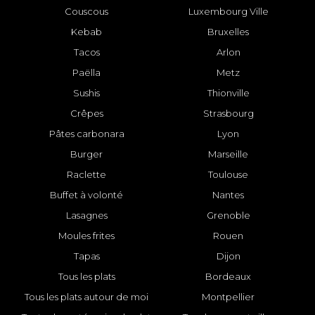
Couscous
Luxembourg Ville
Kebab
Bruxelles
Tacos
Arlon
Paëlla
Metz
Sushis
Thionville
Crêpes
Strasbourg
Pâtes carbonara
Lyon
Burger
Marseille
Raclette
Toulouse
Buffet à volonté
Nantes
Lasagnes
Grenoble
Moules frites
Rouen
Tapas
Dijon
Tous les plats
Bordeaux
Tous les plats autour de moi
Montpellier