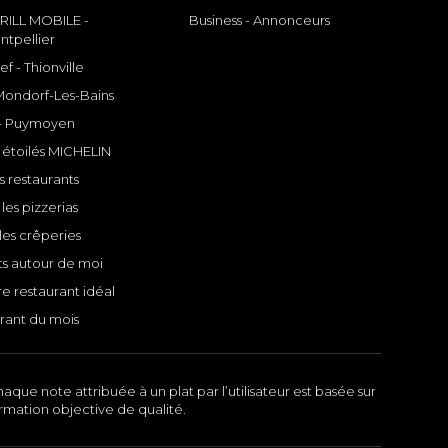
ILL MOBILE -
Business - Annonceurs
ntpellier
f - Thionville
 Mondorf-Les-Bains
- Puymoyen
 étoilés MICHELIN
s restaurants
les pizzerias
les crêperies
ts autour de moi
e restaurant idéal
rant du mois
aque note attribuée à un plat par l’utilisateur est basée sur
ormation objective de qualité.