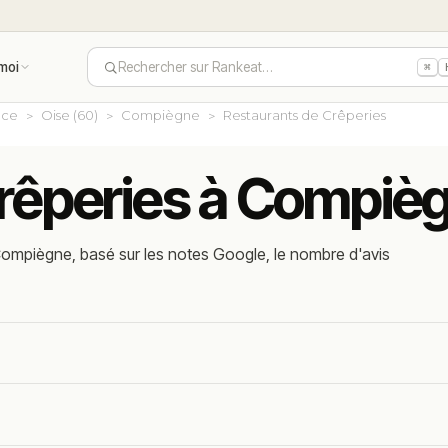
moi
Rechercher sur Rankeat…
⌘
nce
Oise (60)
Compiègne
Restaurants de Crêperies
crêperies à Compiè
Compiègne, basé sur les notes Google, le nombre d'avis