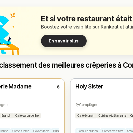
Et si votre restaurant était
Boostez votre visibilité sur Rankeat et att
En savoir plus
 classement des meilleures crêperies à C
é
Fermé
(09:00 – 18:00)
(09:00 – 18:00)
erie Madame
Holy Sister
€
1
N° 2
★
ègne
Compiègne
Brunch
Café-salon de thé
Café-brunch
Cuisine végétarienne
C
retonne
Crêpe sucrée
Golden latte
Bubble waffle
Brunch dominical
Formule brunch
Crêpes créatives
Smoo