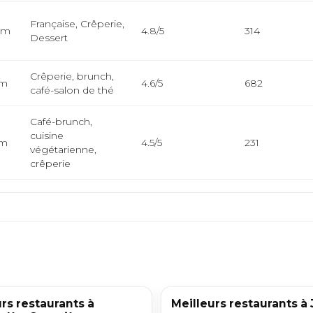
Française, Crêperie,
km
4.8/5
314
Dessert
Crêperie, brunch,
km
4.6/5
682
café-salon de thé
Café-brunch,
cuisine
km
4.5/5
231
végétarienne,
crêperie
rs restaurants à
Meilleurs restaurants à