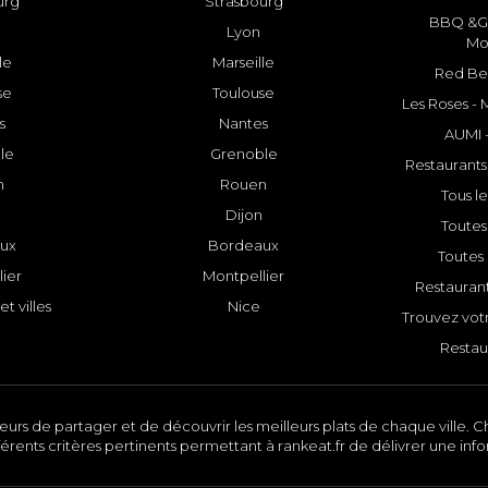
urg
Strasbourg
BBQ &GR
Lyon
Mo
le
Marseille
Red Bee
se
Toulouse
Les Roses -
s
Nantes
AUMI 
le
Grenoble
Restaurants
n
Rouen
Tous le
Dijon
Toutes 
ux
Bordeaux
Toutes 
ier
Montpellier
Restauran
et villes
Nice
Trouvez votr
Restau
urs de partager et de découvrir les meilleurs plats de chaque ville. Ch
érents critères pertinents permettant à rankeat.fr de délivrer une inf