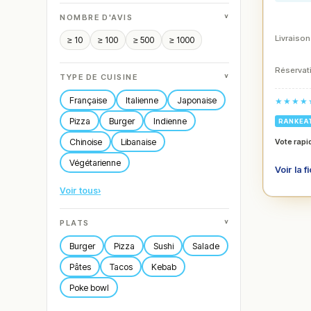
˅
NOMBRE D'AVIS
Livraison
≥ 10
≥ 100
≥ 500
≥ 1000
Réservati
˅
TYPE DE CUISINE
Française
Italienne
Japonaise
★★★★
Pizza
Burger
Indienne
RANKEA
Chinoise
Libanaise
Vote rapi
Végétarienne
Voir la f
Voir tous
›
˅
PLATS
Burger
Pizza
Sushi
Salade
Pâtes
Tacos
Kebab
Poke bowl