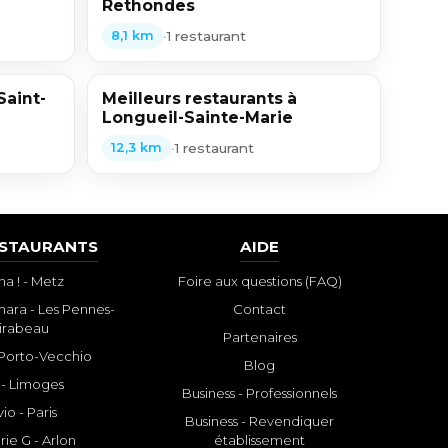
Rethondes
•
1 restaurant
8,1 km
Saint-
Meilleurs restaurants à
Longueil-Sainte-Marie
•
1 restaurant
12,3 km
ESTAURANTS
AIDE
a ! - Metz
Foire aux questions (FAQ)
ara - Les Pennes-
Contact
irabeau
Partenaires
- Porto-Vecchio
Blog
 - Limoges
Business - Professionnels
io - Paris
Business - Revendiquer
rie G - Arlon
établissement