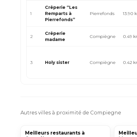
Crêperie “Les
1
Remparts à
Pierrefonds
13.90 
Pierrefonds”
Crêperie
2
Compiègne
0.49 
madame
3
Holy sister
Compiègne
0.42 
Autres villes à proximité de Compiegne
Meilleurs restaurants à
Meilleu