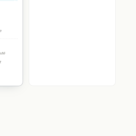
e
auté
t