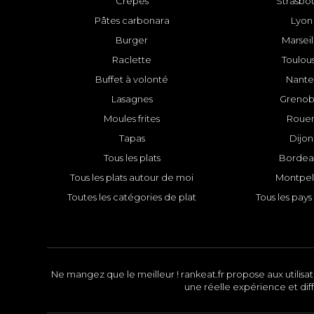
Crêpes
Strasbo
Pâtes carbonara
Lyon
Burger
Marseil
Raclette
Toulou
Buffet à volonté
Nante
Lasagnes
Grenob
Moules frites
Roue
Tapas
Dijon
Tous les plats
Bordea
Tous les plats autour de moi
Montpell
Toutes les catégories de plat
Tous les pays 
Ne mangez que le meilleur ! rankeat.fr propose aux utilisate
une réelle expérience et diff