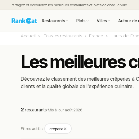
Partagez et découvrez les meilleurs restaurants et plats de chaque ville
Restaurants
Plats
Villes
Autour de 
Accueil
Tous les restaurants
France
Hauts-de-Fra
Les meilleures 
Découvrez le classement des meilleures crêperies à 
clients et la qualité globale de l'expérience culinaire.
2
restaurants
·
Mis à jour août 2026
✕
Filtres actifs :
creperie