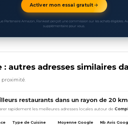
Activer mon essai gratuit
ue Partenaire Amazon, Rankeat perçoit une commission sur les achats éligibles. 
supplémentaire pour vous.
: autres adresses similaires d
à proximité.
lleurs restaurants dans un rayon de 20 k
rer rapidement les meilleures adresses locales autour de
Comp
nce
Type de Cuisine
Moyenne Google
Nb Avis Goog