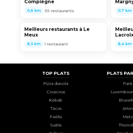
Compiègne
Margn
•
55 restaurants
0,6 km
0,7 km
Meilleurs restaurants à Le
Meilleu
Meux
Lacroi
•
1 restaurant
8,3 km
8,4 km
TOP PLATS
PLATS PAR
Pizza diavola
Paris
Couscous
Luxembourg
Kebab
Bruxell
Tacos
Arlon
Paëlla
Metz
Sushis
Thionvi