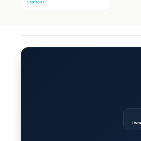
Voir tous
›
Livr