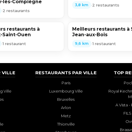
y-lès-Compiègne
•
2 restaurants
3,8 km
•
2 restaurants
rs restaurants à
Meilleurs restaurants à 
x-Saint-Ouen
Jean-aux-Bois
•
1 restaurant
•
1 restaurant
9,6 km
 VILLE
RESTAURANTS PAR VILLE
TOP R
Paris
Poch
 Ville
Luxembourg Ville
Royal Kechm
M
es
Bruxelles
A Vista 
Arlon
FILS
Metz
Ovv
lle
Thionville
Brasse