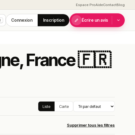
Espace Pro
Aide
Contact
Blog
Connexion
Inscription
Écrire un avis
K
gne, France 🇫🇷
Liste
Carte
Supprimer tous les filtres