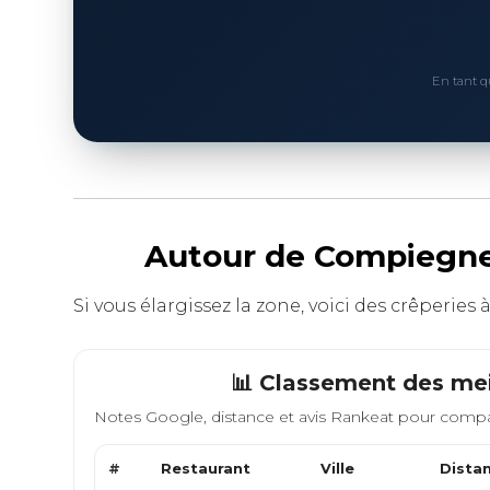
En tant q
Autour de Compiegne 
Si vous élargissez la zone, voici des crêperies 
📊 Classement des mei
Notes Google, distance et avis Rankeat pour compa
#
Restaurant
Ville
Dista