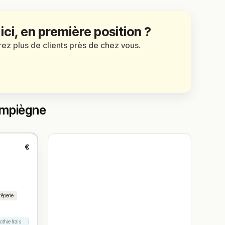
 ici, en première position ?
irez plus de clients près de chez vous.
ompiègne
€
rêperie
thie frais
Dessert maison
Latte