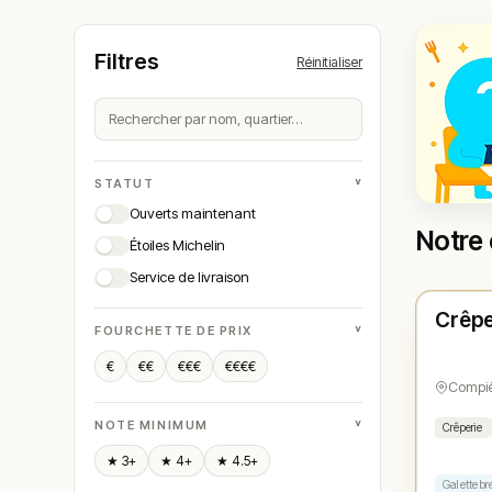
Filtres
Réinitialiser
˅
STATUT
Ouverts maintenant
Notre
Étoiles Michelin
Ferm
Service de livraison
Crêp
N° 
★
˅
FOURCHETTE DE PRIX
€
€€
€€€
€€€€
Compi
˅
NOTE MINIMUM
Crêperie
★ 3+
★ 4+
★ 4.5+
Galette b