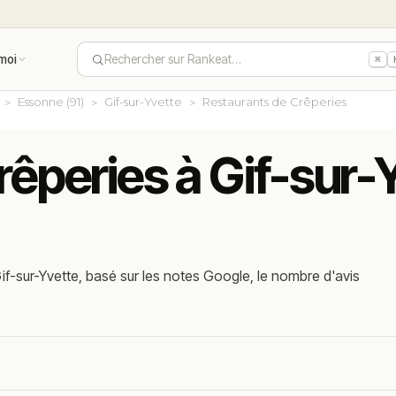
moi
Rechercher sur Rankeat…
⌘
Essonne (91)
Gif-sur-Yvette
Restaurants de Crêperies
rêperies à Gif-sur-
f-sur-Yvette, basé sur les notes Google, le nombre d'avis