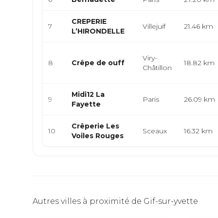
CREPERIE
7
Villejuif
21.46 km
L’HIRONDELLE
Viry-
8
Crêpe de ouff
18.82 km
Châtillon
Midi12 La
9
Paris
26.09 km
Fayette
Crêperie Les
10
Sceaux
16.32 km
Voiles Rouges
Autres villes à proximité de Gif-sur-yvette