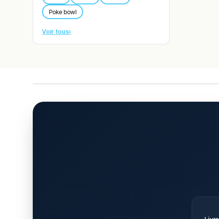
Poke bowl
Voir tous
›