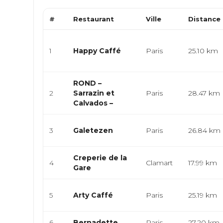
#
Restaurant
Ville
Distance
1
Happy Caffé
Paris
25.10 km
ROND –
2
Sarrazin et
Paris
28.47 km
Calvados –
3
Galetezen
Paris
26.84 km
Creperie de la
4
Clamart
17.99 km
Gare
5
Arty Caffé
Paris
25.19 km
6
Bernadette
Paris
27.20 km