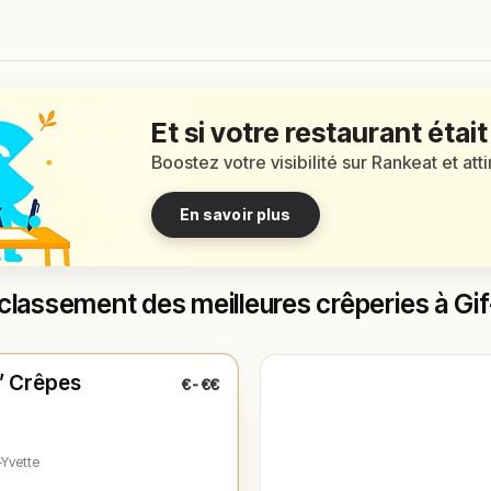
Et si votre restaurant était
Boostez votre visibilité sur Rankeat et att
En savoir plus
classement des meilleures crêperies à Gi
é
(12:00 – 14:00, 19:00 – 22:30)
O’ Crêpes
€-€€
1
-Yvette