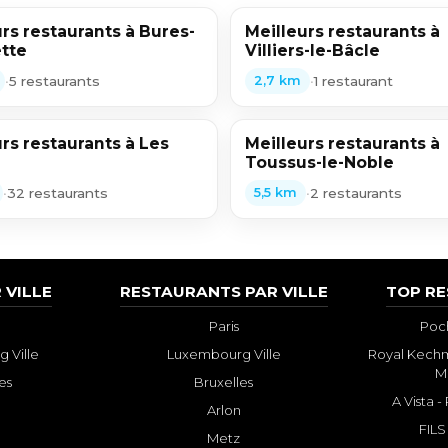
rs restaurants à Bures-
Meilleurs restaurants à
ette
Villiers-le-Bâcle
•
5 restaurants
•
1 restaurant
2,7 km
rs restaurants à Les
Meilleurs restaurants à
Toussus-le-Noble
•
32 restaurants
•
2 restaurants
5,5 km
 VILLE
RESTAURANTS PAR VILLE
TOP R
Paris
Poch
 Ville
Luxembourg Ville
Royal Kechm
M
es
Bruxelles
A Vista 
Arlon
FILS
Metz