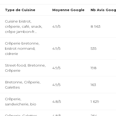
Type de Cuisine
Moyenne Google
Nb Avis Goog
Cuisine bistrot,
crêperie, café, snack,
4.9/5
8 963
crêpe jambon‑fr...
Crêperie bretonne,
bistrot normand,
4.9/5
535
cidrerie
Street-food, Bretonne,
4.9/5
198
Crêperie
Bretonne, Crêperie,
4.9/5
163
Galettes
Crêperie,
4.8/5
1 629
sandwicherie, bio
Crêperie, Galettes
4.8/5
264