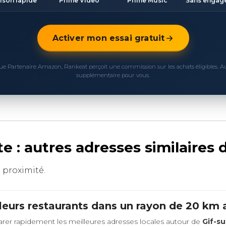
aison rapide
Prime Video
Prime Music
Sans engag
Activer mon essai gratuit
ue Partenaire Amazon, Rankeat perçoit une commission sur les achats éligibles. 
supplémentaire pour vous.
te : autres adresses similaires
à proximité.
leurs restaurants dans un rayon de 20 km
rer rapidement les meilleures adresses locales autour de
Gif-su