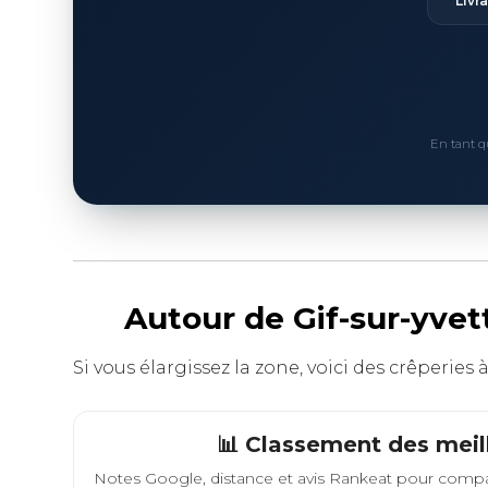
Livr
En tant q
Autour de Gif-sur-yvet
Si vous élargissez la zone, voici des crêperies 
📊 Classement des meil
Notes Google, distance et avis Rankeat pour compa