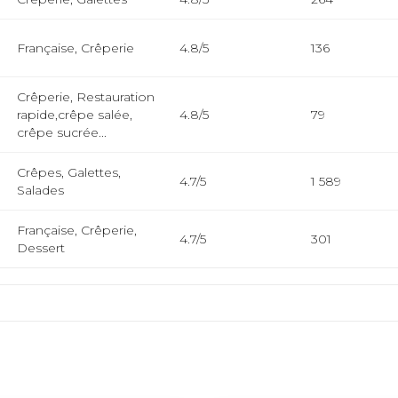
Française, Crêperie
4.8/5
136
Crêperie, Restauration
rapide,crêpe salée,
4.8/5
79
crêpe sucrée...
Crêpes, Galettes,
4.7/5
1 589
Salades
Française, Crêperie,
4.7/5
301
Dessert