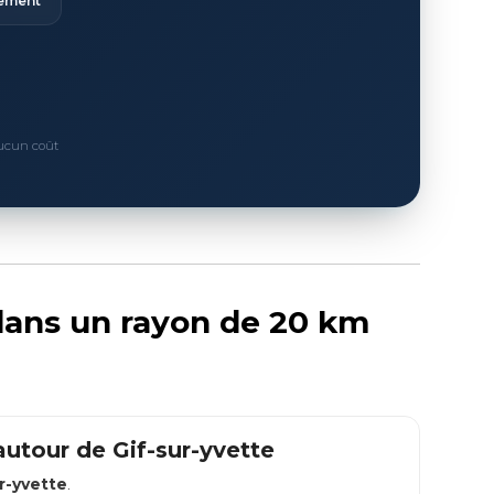
ement
Aucun coût
 dans un rayon de 20 km
 autour de
Gif-sur-yvette
r-yvette
.