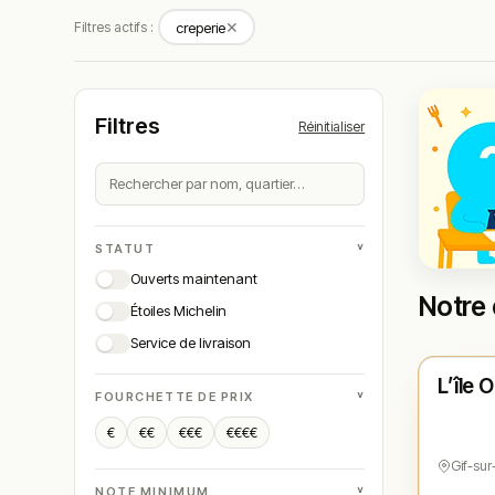
✕
Filtres actifs :
creperie
Filtres
Réinitialiser
˅
STATUT
Ouverts maintenant
Notre 
Étoiles Michelin
Ferm
Service de livraison
L’île 
N° 
★
˅
FOURCHETTE DE PRIX
€
€€
€€€
€€€€
Gif-sur
˅
NOTE MINIMUM