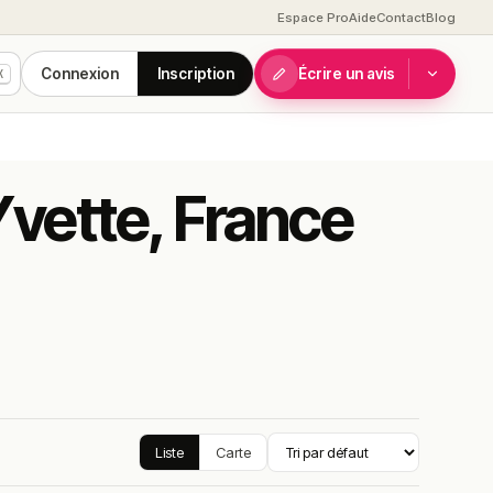
Espace Pro
Aide
Contact
Blog
Connexion
Inscription
Écrire un avis
K
Yvette, France
Liste
Carte