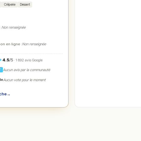
Crêperie
Dessert
 :
Non renseignée
on en ligne :
Non renseignée
4.5
/5
★
· 1 892 avis Google
Aucun avis par la communauté
T
de
Aucun vote pour le moment
iche
→