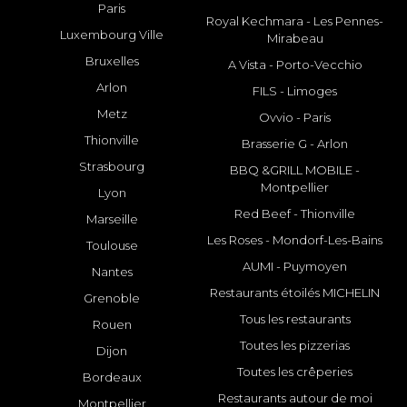
Paris
Royal Kechmara - Les Pennes-
Luxembourg Ville
Mirabeau
Bruxelles
A Vista - Porto-Vecchio
Arlon
FILS - Limoges
Metz
Ovvio - Paris
Thionville
Brasserie G - Arlon
Strasbourg
BBQ &GRILL MOBILE -
Montpellier
Lyon
Red Beef - Thionville
Marseille
Les Roses - Mondorf-Les-Bains
Toulouse
AUMI - Puymoyen
Nantes
Restaurants étoilés MICHELIN
Grenoble
Tous les restaurants
Rouen
Toutes les pizzerias
Dijon
Toutes les crêperies
Bordeaux
Restaurants autour de moi
Montpellier