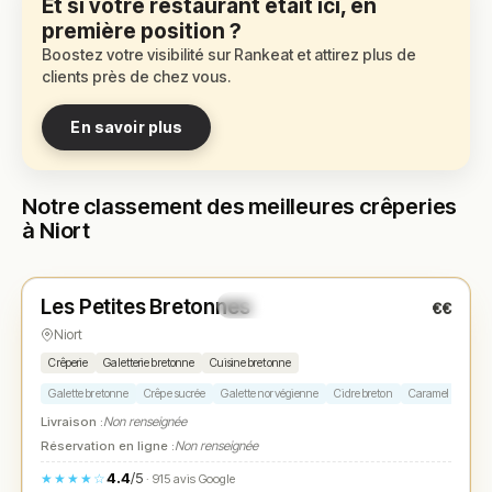
Et si votre restaurant était ici, en
première position ?
Boostez votre visibilité sur Rankeat et attirez plus de
clients près de chez vous.
En savoir plus
Notre classement des meilleures crêperies
à Niort
Fermé
(12:00 – 14:30, 19:00 – 23:30)
Les Petites Bretonnes
€€
N° 1
★
Niort
Crêperie
Galetterie bretonne
Cuisine bretonne
Galette bretonne
Crêpe sucrée
Galette norvégienne
Cidre breton
Caramel au beurr
Livraison :
Non renseignée
Réservation en ligne :
Non renseignée
4.4
/5
★★★★☆
· 915 avis Google