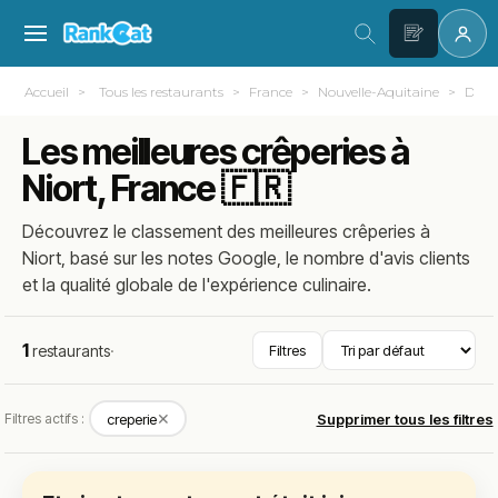
Accueil
Tous les restaurants
France
Nouvelle-Aquitaine
Deux-
Les meilleures crêperies à
Niort, France 🇫🇷
Découvrez le classement des meilleures crêperies à
Niort, basé sur les notes Google, le nombre d'avis clients
et la qualité globale de l'expérience culinaire.
1
restaurants
·
Filtres
✕
Filtres actifs :
creperie
Supprimer tous les filtres