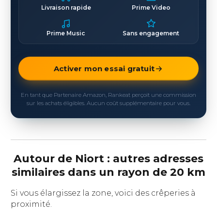
Livraison rapide
Prime Video
Prime Music
Sans engagement
Activer mon essai gratuit
En tant que Partenaire Amazon, Rankeat perçoit une commission
sur les achats éligibles. Aucun coût supplémentaire pour vous.
Autour de Niort : autres adresses
similaires dans un rayon de 20 km
Si vous élargissez la zone, voici des crêperies à
proximité.