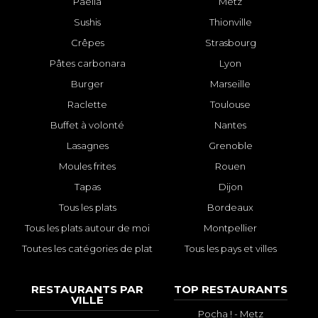
Paëlla
Metz
Sushis
Thionville
Crêpes
Strasbourg
Pâtes carbonara
Lyon
Burger
Marseille
Raclette
Toulouse
Buffet à volonté
Nantes
Lasagnes
Grenoble
Moules frites
Rouen
Tapas
Dijon
Tous les plats
Bordeaux
Tous les plats autour de moi
Montpellier
Toutes les catégories de plat
Tous les pays et villes
RESTAURANTS PAR
TOP RESTAURANTS
VILLE
Pocha ! - Metz