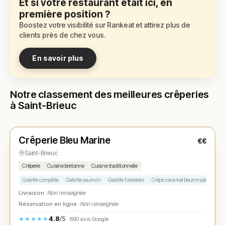
Et si votre restaurant était ici, en
première position ?
Boostez votre visibilité sur Rankeat et attirez plus de
clients près de chez vous.
En savoir plus
Notre classement des meilleures crêperies
à Saint-Brieuc
Fermé
(12:00 – 14:00)
Crêperie Bleu Marine
€€
N° 1
★
Saint-Brieuc
Crêperie
Cuisine bretonne
Cuisine traditionnelle
Galette complète
Galette saumon
Galette forestière
Crêpe caramel beurre salé
Crêp
Livraison :
Non renseignée
Réservation en ligne :
Non renseignée
4.8
/5
★★★★★
· 890 avis Google