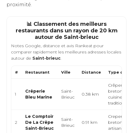
proximité.
📊 Classement des meilleurs
restaurants dans un rayon de 20 km
autour de
Saint-brieuc
Notes Google, distance et avis Rankeat pour
comparer rapidement les meilleures adresses locales
autour de
Saint-brieuc
.
#
Restaurant
Ville
Distance
Type de Cu
Crêperie, cu
Crêperie
Saint-
bretonne,
1
0.38 km
Bleu Marine
Brieuc
cuisine
traditionnell
Le Comptoir
Creperie,
Saint-
2
De La Crêpe
0.91 km
bretonne,
Brieuc
Saint-Brieuc
artisan crep