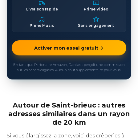
Livraison rapide
Prime Video
Prime Music
Sans engagement
Activer mon essai gratuit
En tant que Partenaire Amazon, Rankeat perçoit une commission
sur les achats éligibles. Aucun coût supplémentaire pour vous.
Autour de Saint-brieuc : autres
adresses similaires dans un rayon
de 20 km
Si vous élargissez la zone, voici des crêperies à