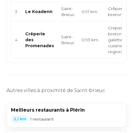
Saint-
Crêperie,
3
Le Koadenn
0.91 km
Brieuc
bretonne, gr
Creperie
Crêperie
bretonne,
Saint-
4
des
0.93 km
galettes ble
Brieuc
Promenades
cuisine
regionale
Autres villes à proximité de Saint-brieuc
Meilleurs restaurants à Plérin
•
1 restaurant
2,1 km