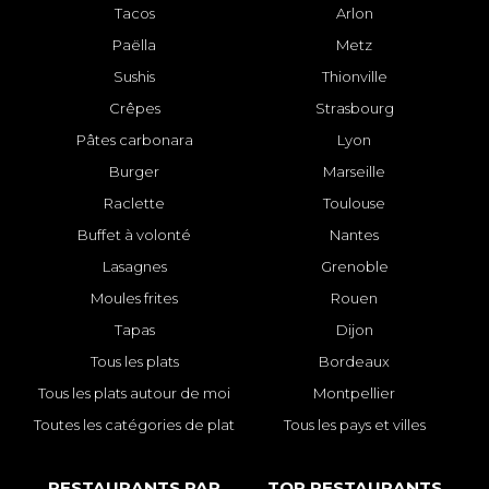
Tacos
Arlon
Paëlla
Metz
Sushis
Thionville
Crêpes
Strasbourg
Pâtes carbonara
Lyon
Burger
Marseille
Raclette
Toulouse
Buffet à volonté
Nantes
Lasagnes
Grenoble
Moules frites
Rouen
Tapas
Dijon
Tous les plats
Bordeaux
Tous les plats autour de moi
Montpellier
Toutes les catégories de plat
Tous les pays et villes
RESTAURANTS PAR
TOP RESTAURANTS