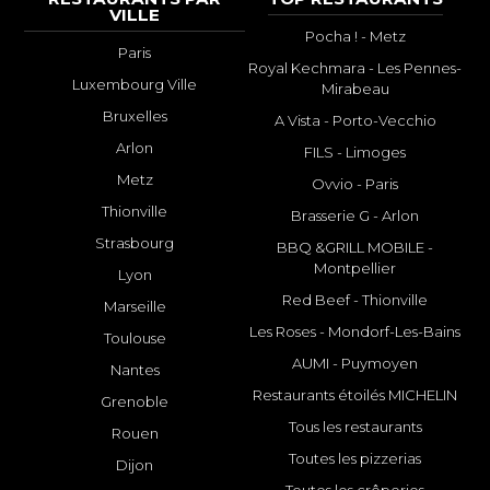
VILLE
Pocha ! - Metz
Paris
Royal Kechmara - Les Pennes-
Luxembourg Ville
Mirabeau
Bruxelles
A Vista - Porto-Vecchio
Arlon
FILS - Limoges
Metz
Ovvio - Paris
Thionville
Brasserie G - Arlon
Strasbourg
BBQ &GRILL MOBILE -
Montpellier
Lyon
Red Beef - Thionville
Marseille
Les Roses - Mondorf-Les-Bains
Toulouse
AUMI - Puymoyen
Nantes
Restaurants étoilés MICHELIN
Grenoble
Tous les restaurants
Rouen
Toutes les pizzerias
Dijon