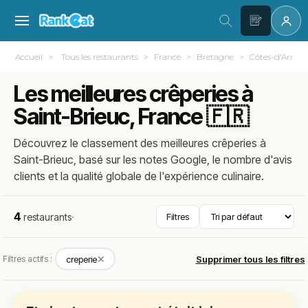
Accueil
Tous les restaurants
France
Bretagne
Côtes-d'Armor
Les meilleures crêperies à
Saint-Brieuc, France 🇫🇷
Découvrez le classement des meilleures crêperies à
Saint-Brieuc, basé sur les notes Google, le nombre d'avis
clients et la qualité globale de l'expérience culinaire.
4
restaurants
·
Filtres
✕
Filtres actifs :
creperie
Supprimer tous les filtres