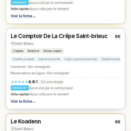
Aucun avis par la communauté
RANKEAT
Vote rapide
Aucun vote pour le moment
Voir la fiche
→
Fermé
(12:00 – 18:00)
Le Comptoir De La Crêpe Saint-brieuc
€€
N° 2
★
Saint-Brieuc
Creperie
Bretonne
Artisan crepier
Galette complete
Galette andouille
Crepe caramel beurre sale
Galette forestiere
Cid
Livraison :
Non renseignée
Réservation en ligne :
Non renseignée
4.8
/5
★★★★★
· 212 avis Google
Aucun avis par la communauté
RANKEAT
Vote rapide
Aucun vote pour le moment
Voir la fiche
→
Fermé
(12:00 – 14:00, 19:30 – 22:00)
Le Koadenn
€€
N° 3
★
Saint-Brieuc