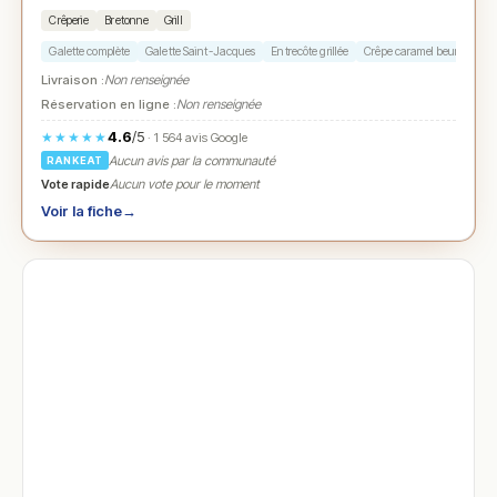
Crêperie
Bretonne
Grill
Galette complète
Galette Saint-Jacques
Entrecôte grillée
Crêpe caramel beurre salé
Livraison :
Non renseignée
Réservation en ligne :
Non renseignée
4.6
/5
★★★★★
· 1 564 avis Google
Aucun avis par la communauté
RANKEAT
Vote rapide
Aucun vote pour le moment
Voir la fiche
→