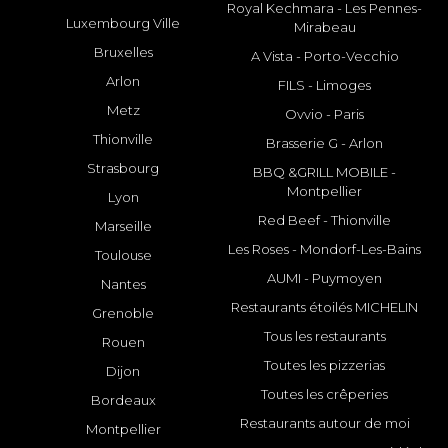
Royal Kechmara - Les Pennes-
Luxembourg Ville
Mirabeau
Bruxelles
A Vista - Porto-Vecchio
Arlon
FILS - Limoges
Metz
Ovvio - Paris
Thionville
Brasserie G - Arlon
Strasbourg
BBQ &GRILL MOBILE -
Montpellier
Lyon
Red Beef - Thionville
Marseille
Les Roses - Mondorf-Les-Bains
Toulouse
AUMI - Puymoyen
Nantes
Restaurants étoilés MICHELIN
Grenoble
Tous les restaurants
Rouen
Toutes les pizzerias
Dijon
Toutes les crêperies
Bordeaux
Restaurants autour de moi
Montpellier