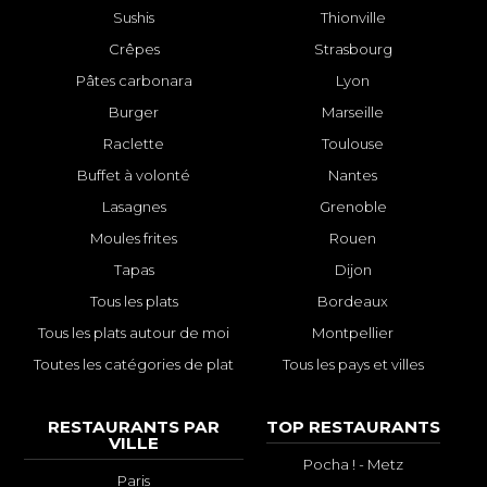
Sushis
Thionville
Crêpes
Strasbourg
Pâtes carbonara
Lyon
Burger
Marseille
Raclette
Toulouse
Buffet à volonté
Nantes
Lasagnes
Grenoble
Moules frites
Rouen
Tapas
Dijon
Tous les plats
Bordeaux
Tous les plats autour de moi
Montpellier
Toutes les catégories de plat
Tous les pays et villes
RESTAURANTS PAR
TOP RESTAURANTS
VILLE
Pocha ! - Metz
Paris