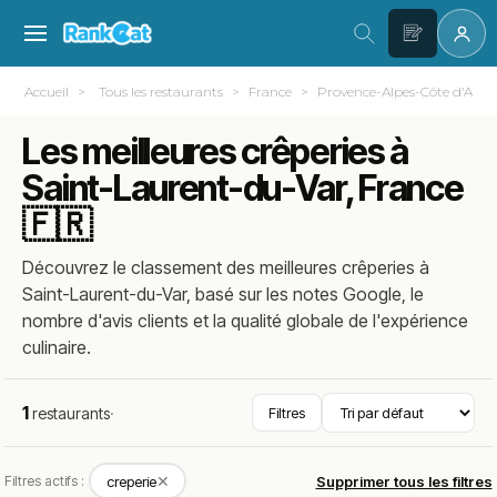
Accueil
Tous les restaurants
France
Provence-Alpes-Côte d'Azur
Les meilleures crêperies à
Saint-Laurent-du-Var, France
🇫🇷
Découvrez le classement des meilleures crêperies à
Saint-Laurent-du-Var, basé sur les notes Google, le
nombre d'avis clients et la qualité globale de l'expérience
culinaire.
1
restaurants
·
Filtres
✕
Filtres actifs :
creperie
Supprimer tous les filtres