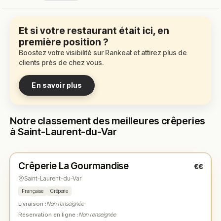
Et si votre restaurant était ici, en
première position ?
Boostez votre visibilité sur Rankeat et attirez plus de
clients près de chez vous.
En savoir plus
Notre classement des meilleures crêperies
à Saint-Laurent-du-Var
Ouvert
(07:30 – 00:00)
Crêperie La Gourmandise
€€
N° 1
★
Saint-Laurent-du-Var
Française
Crêperie
Livraison :
Non renseignée
Réservation en ligne :
Non renseignée