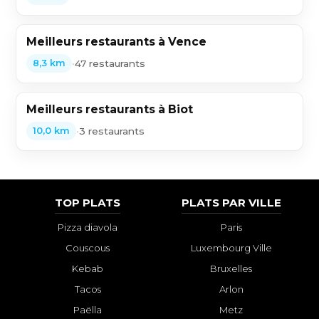
Meilleurs restaurants à Vence
•
47 restaurants
8,3 km
Meilleurs restaurants à Biot
•
3 restaurants
10,0 km
TOP PLATS
PLATS PAR VILLE
Pizza diavola
Paris
Couscous
Luxembourg Ville
Kebab
Bruxelles
Tacos
Arlon
Paëlla
Metz