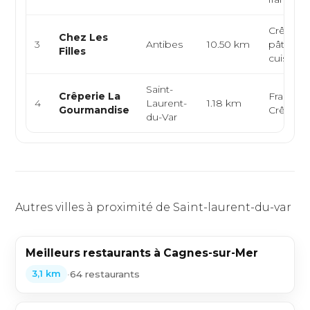
Crêperie
Chez Les
3
Antibes
10.50 km
pâtisseri
Filles
cuisine f
Saint-
Crêperie La
Français
4
Laurent-
1.18 km
Gourmandise
Crêperi
du-Var
Autres villes à proximité de Saint-laurent-du-var
Meilleurs restaurants à Cagnes-sur-Mer
•
64 restaurants
3,1 km