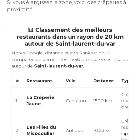
Si vous élargissez la zone, voici des crêperies à
proximité.
📊 Classement des meilleurs
restaurants dans un rayon de 20 km
autour de
Saint-laurent-du-var
Notes Google, distance et avis Rankeat pour
comparer rapidement les meilleures adresses locales
autour de
Saint-laurent-du-var
.
#
Restaurant
Ville
Distance
Type de
Crêperie
La Crêperie
1
Cantaron
15.20 km
truck, cu
Jaune
bretonn
Crêperie
Les Filles du
restaura
2
Antibes
10.23 km
Micocoulier
rapide, c
français