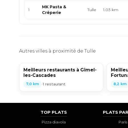
MK Pasta &
1
Tulle
1.03 km
Crêperie
Autres villes à proximité de Tulle
Meilleurs restaurants à Gimel-
Meilleu
les-Cascades
Fortun
•
1 restaurant
7,0 km
8,2 km
TOP PLATS
PLATS PAR
Pizza diavola
Paris