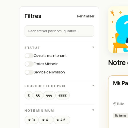
Filtres
Réinitialiser
˅
STATUT
Ouverts maintenant
Notre 
Étoiles Michelin
Ferm
Service de livraison
Mk Pa
N° 
★
˅
FOURCHETTE DE PRIX
€
€€
€€€
€€€€
Tulle
˅
NOTE MINIMUM
Italienne
★ 3+
★ 4+
★ 4.5+