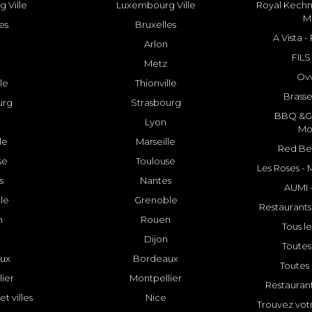
 Ville
Luxembourg Ville
Royal Kechm
M
es
Bruxelles
A Vista 
Arlon
FILS
Metz
Ovv
lle
Thionville
Brasse
urg
Strasbourg
BBQ &GR
Lyon
Mo
le
Marseille
Red Bee
se
Toulouse
Les Roses -
s
Nantes
AUMI 
le
Grenoble
Restaurants
n
Rouen
Tous le
Dijon
Toutes 
ux
Bordeaux
Toutes 
ier
Montpellier
Restauran
et villes
Nice
Trouvez votr