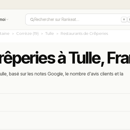
moi
Rechercher sur Rankeat…
⌘
taine
Corrèze (19)
Tulle
Restaurants de Crêperies
rêperies à Tulle, Fr
le, basé sur les notes Google, le nombre d'avis clients et la