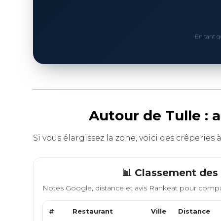
En tant q
Autour de Tulle : 
Si vous élargissez la zone, voici des crêperies 
📊 Classement des 
Notes Google, distance et avis Rankeat pour compa
#
Restaurant
Ville
Distance