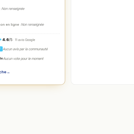
 :
Non renseignée
on en ligne :
Non renseignée
4.6
/5
★
· 11 avis Google
Aucun avis par la communauté
T
de
Aucun vote pour le moment
iche
→