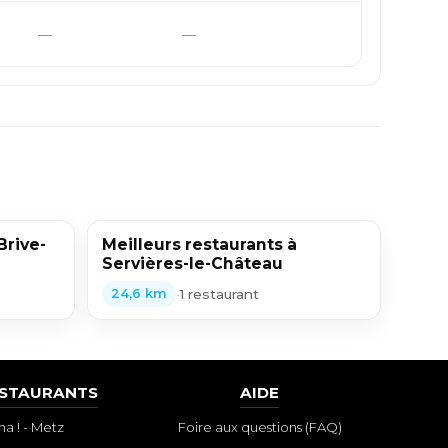
—
—
Brive-
Meilleurs restaurants à
Servières-le-Château
•
1 restaurant
24,6 km
ESTAURANTS
AIDE
a ! - Metz
Foire aux questions (FAQ)