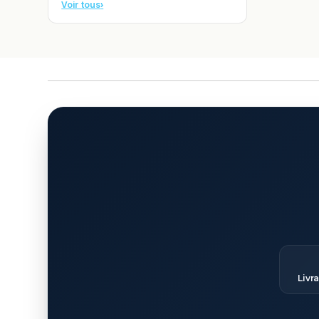
Voir tous
›
Livr