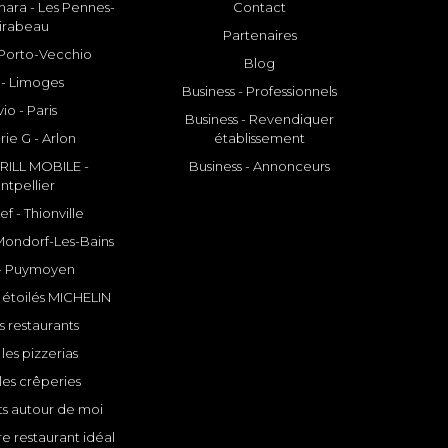
ara - Les Pennes-
Contact
irabeau
Partenaires
- Porto-Vecchio
Blog
 - Limoges
Business - Professionnels
io - Paris
Business - Revendiquer
rie G - Arlon
établissement
ILL MOBILE -
Business - Annonceurs
ntpellier
f - Thionville
 Mondorf-Les-Bains
- Puymoyen
 étoilés MICHELIN
s restaurants
les pizzerias
les crêperies
ts autour de moi
e restaurant idéal