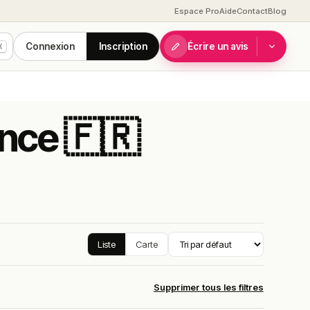
Espace Pro
Aide
Contact
Blog
Connexion
Inscription
Écrire un avis
K
ance 🇫🇷
Liste
Carte
Supprimer tous les filtres