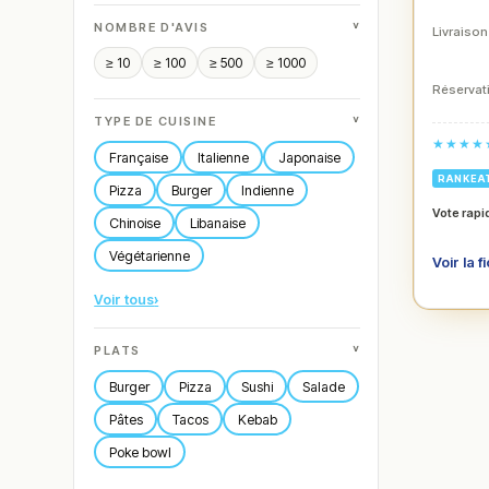
˅
NOMBRE D'AVIS
Livraison
≥ 10
≥ 100
≥ 500
≥ 1000
Réservati
˅
TYPE DE CUISINE
★★★★
Française
Italienne
Japonaise
RANKEA
Pizza
Burger
Indienne
Vote rapi
Chinoise
Libanaise
Végétarienne
Voir la f
Voir tous
›
˅
PLATS
Burger
Pizza
Sushi
Salade
Pâtes
Tacos
Kebab
Poke bowl