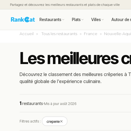
Partagez et découvrez les meilleurs restaurants et plats de chaque ville
Restaurants
Plats
Villes
Autour de 
Accueil
Tous les restaurants
France
Nouvelle-Aqui
Les meilleures c
Découvrez le classement des meilleures crêperies à Tul
qualité globale de l'expérience culinaire.
1
restaurants
·
Mis à jour août 2026
✕
Filtres actifs :
creperie