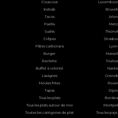
Couscous
Luxembourg
Kebab
Bruxell
Tacos
Arlon
Paëlla
Metz
Sushis
Thionvi
Crêpes
Strasbo
Pâtes carbonara
Lyon
Burger
Marseil
Raclette
Toulou
Buffet à volonté
Nante
Lasagnes
Grenob
Moules frites
Roue
Tapas
Dijon
Tous les plats
Bordea
Tous les plats autour de moi
Montpell
Toutes les catégories de plat
Tous les pays 