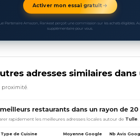
Activer mon essai gratuit
ue Partenaire Amazon, Rankeat perçoit une commission sur les achats éligibles. 
supplémentaire pour vous.
autres adresses similaires dan
à proximité.
meilleurs restaurants dans un rayon de 2
rer rapidement les meilleures adresses locales autour de
Tulle
.
Type de Cuisine
Moyenne Google
Nb Avis Goog