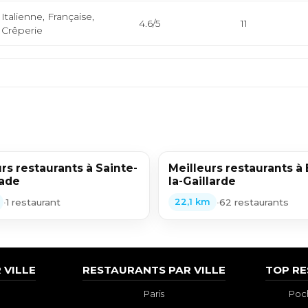
Italienne, Française,
4.6/5
11
Crêperie
rs restaurants à Sainte-
Meilleurs restaurants à 
ade
la-Gaillarde
•
1 restaurant
•
62 restaurants
22,1 km
 VILLE
RESTAURANTS PAR VILLE
TOP R
Paris
Poch