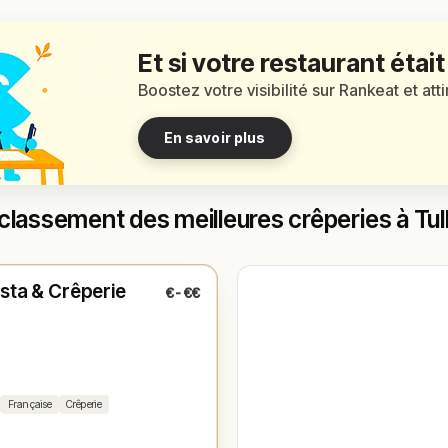
Et si votre restaurant était
Boostez votre visibilité sur Rankeat et att
En savoir plus
classement des meilleures crêperies à Tul
é
(11:30 – 14:00, 18:30 – 22:00)
sta & Crêperie
€-€€
1
Française
Crêperie