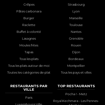
Crêpes
Strasbourg
Pâtes carbonara
Lyon
Burger
Marseille
Raclette
Toulouse
Buffet à volonté
Nantes
Lasagnes
Grenoble
Moules frites
Rouen
Tapas
Dijon
Tous les plats
Bordeaux
Tous les plats autour de moi
Montpellier
Toutes les catégories de plat
Tous les pays et villes
RESTAURANTS PAR
TOP RESTAURANTS
VILLE
Pocha ! - Metz
Paris
Royal Kechmara - Les Pennes-
Luxembourg Ville