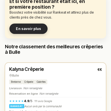
Et si votre restaurant était ici, en
première position ?
Boostez votre visibilité sur Rankeat et attirez plus de
clients près de chez vous.
En savoir plus
Notre classement des meilleures crêperies
à Bulle
Fermé
(09:00 – 20:00)
Kalyna Crêperie
€€
N° 1
★
Bulle
Bretonne
Crêperie
Galettes
Livraison :
Non renseignée
Réservation en ligne :
Non renseignée
4.9
/5
★★★★★
· 111 avis Google
Aucun avis par la communauté
RANKEAT