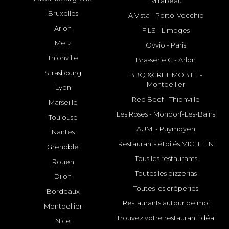
Mirabeau
Bruxelles
A Vista - Porto-Vecchio
Arlon
FILS - Limoges
Metz
Ovvio - Paris
Thionville
Brasserie G - Arlon
Strasbourg
BBQ &GRILL MOBILE -
Montpellier
Lyon
Red Beef - Thionville
Marseille
Les Roses - Mondorf-Les-Bains
Toulouse
AUMI - Puymoyen
Nantes
Restaurants étoilés MICHELIN
Grenoble
Tous les restaurants
Rouen
Toutes les pizzerias
Dijon
Toutes les crêperies
Bordeaux
Restaurants autour de moi
Montpellier
Trouvez votre restaurant idéal
Nice