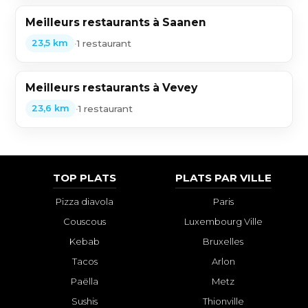
Meilleurs restaurants à Saanen
•
1 restaurant
23,5 km
Meilleurs restaurants à Vevey
•
1 restaurant
23,6 km
TOP PLATS
PLATS PAR VILLE
Pizza diavola
Paris
Couscous
Luxembourg Ville
Kebab
Bruxelles
Tacos
Arlon
Paëlla
Metz
Sushis
Thionville