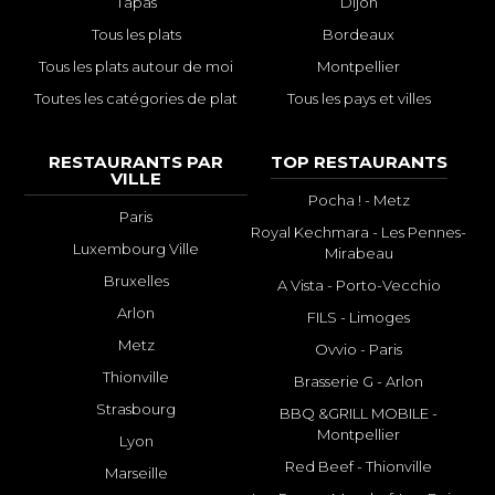
Tapas
Dijon
Tous les plats
Bordeaux
Tous les plats autour de moi
Montpellier
Toutes les catégories de plat
Tous les pays et villes
RESTAURANTS PAR
TOP RESTAURANTS
VILLE
Pocha ! - Metz
Paris
Royal Kechmara - Les Pennes-
Luxembourg Ville
Mirabeau
Bruxelles
A Vista - Porto-Vecchio
Arlon
FILS - Limoges
Metz
Ovvio - Paris
Thionville
Brasserie G - Arlon
Strasbourg
BBQ &GRILL MOBILE -
Montpellier
Lyon
Red Beef - Thionville
Marseille