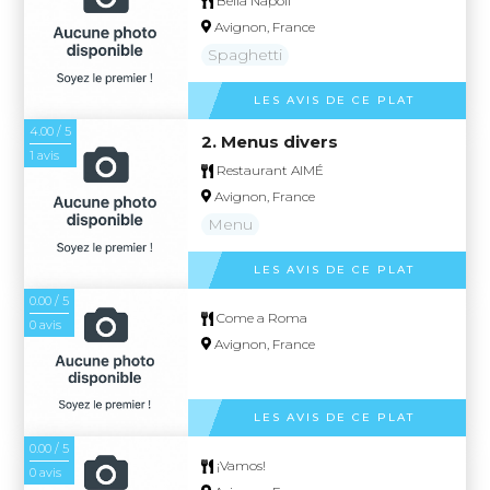
Bella Napoli
Avignon, France
Spaghetti
LES AVIS DE CE PLAT
4.00 / 5
2. Menus divers
1 avis
Restaurant AIMÉ
Avignon, France
Menu
LES AVIS DE CE PLAT
0.00 / 5
Come a Roma
0 avis
Avignon, France
LES AVIS DE CE PLAT
0.00 / 5
¡Vamos!
0 avis