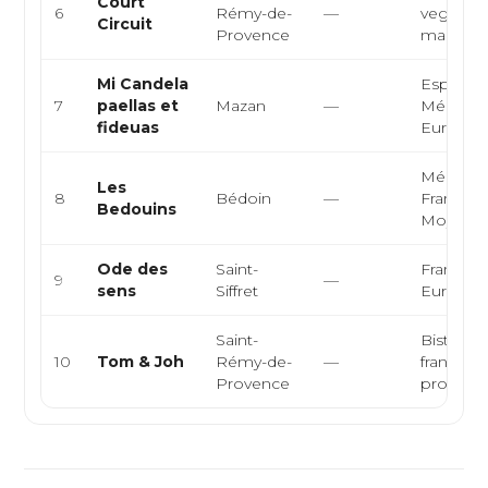
Court
6
Rémy-de-
—
vegan, c
Circuit
Provence
marché
Mi Candela
Espagno
7
paellas et
Mazan
—
Méditerr
fideuas
Europé
Méditerr
Les
8
Bédoin
—
Française
Bedouins
Moyen-O
Ode des
Saint-
Française
9
—
sens
Siffret
Europé
Saint-
Bistrot, 
10
Tom & Joh
Rémy-de-
—
francaise
Provence
provenc