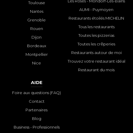
Les Roses - Mondorf-Les-Bains
Toulouse
AUMI - Puymoyen
Nantes
Restaurants étoilés MICHELIN
Grenoble
Tous les restaurants
Rouen
Toutes les pizzerias
Dijon
Toutes les crêperies
Bordeaux
Restaurants autour de moi
Montpellier
Trouvez votre restaurant idéal
Nice
Restaurant du mois
AIDE
Foire aux questions (FAQ)
Contact
Partenaires
Blog
Business - Professionnels