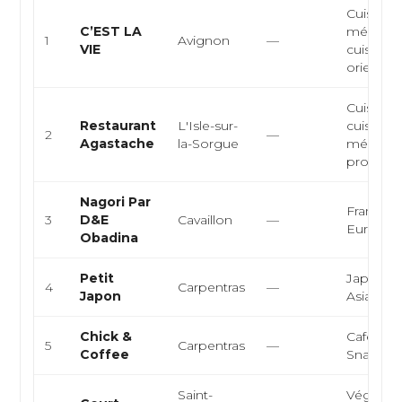
Cuisine
C’EST LA
méditer
1
Avignon
—
VIE
cuisine 
orientale,
Cuisine 
Restaurant
L'Isle-sur-
cuisine
2
—
Agastache
la-Sorgue
méditer
produits 
Nagori Par
Française
3
D&E
Cavaillon
—
Europé
Obadina
Petit
Japonais,
4
Carpentras
—
Japon
Asiatiqu
Chick &
Café, Pou
5
Carpentras
—
Coffee
Snack
Saint-
Végétari