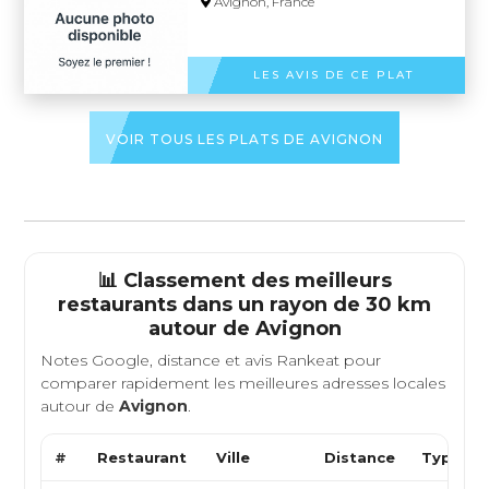
Avignon, France
LES AVIS DE CE PLAT
VOIR TOUS LES PLATS DE AVIGNON
📊 Classement des meilleurs
restaurants dans un rayon de 30 km
autour de
Avignon
Notes Google, distance et avis Rankeat pour
comparer rapidement les meilleures adresses locales
autour de
Avignon
.
#
Restaurant
Ville
Distance
Type de