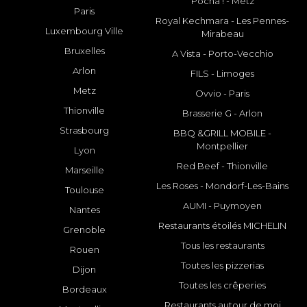
Pocha ! - Metz
Paris
Royal Kechmara - Les Pennes-
Luxembourg Ville
Mirabeau
Bruxelles
A Vista - Porto-Vecchio
Arlon
FILS - Limoges
Metz
Ovvio - Paris
Thionville
Brasserie G - Arlon
Strasbourg
BBQ &GRILL MOBILE -
Montpellier
Lyon
Red Beef - Thionville
Marseille
Les Roses - Mondorf-Les-Bains
Toulouse
AUMI - Puymoyen
Nantes
Restaurants étoilés MICHELIN
Grenoble
Tous les restaurants
Rouen
Toutes les pizzerias
Dijon
Toutes les crêperies
Bordeaux
Restaurants autour de moi