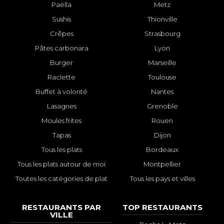
Paëlla
Metz
Sushis
Thionville
Crêpes
Strasbourg
Pâtes carbonara
Lyon
Burger
Marseille
Raclette
Toulouse
Buffet à volonté
Nantes
Lasagnes
Grenoble
Moules frites
Rouen
Tapas
Dijon
Tous les plats
Bordeaux
Tous les plats autour de moi
Montpellier
Toutes les catégories de plat
Tous les pays et villes
RESTAURANTS PAR
TOP RESTAURANTS
VILLE