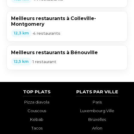
Meilleurs restaurants à Colleville-
Montgomery
•
4 restaurants
12,3 km
Meilleurs restaurants à Bénouville
•
1 restaurant
12,5 km
TOP PLATS
PLATS PAR VILLE
Pizza diavola
Paris
Couscous
Luxembourg Ville
Kebab
Bruxelles
Tacos
Arlon