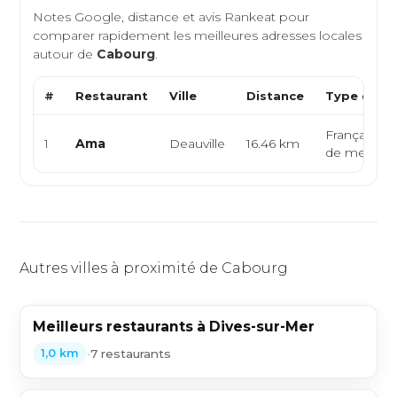
Notes Google, distance et avis Rankeat pour
comparer rapidement les meilleures adresses locales
autour de
Cabourg
.
#
Restaurant
Ville
Distance
Type de Cu
Française, F
1
Ama
Deauville
16.46 km
de mer
Autres villes à proximité de Cabourg
Meilleurs restaurants à Dives-sur-Mer
•
7 restaurants
1,0 km