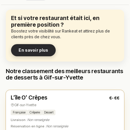
Et si votre restaurant était ici, en
première position ?
Boostez votre visibilité sur Rankeat et attirez plus de
clients près de chez vous.
En savoir plus
Notre classement des meilleurs restaurants
de desserts à Gif-sur-Yvette
Fermé
(12:00 – 14:00, 19:00 – 22:30)
L’île O’ Crêpes
€-€€
N° 1
★
Gif-sur-Yvette
Française
Crêperie
Dessert
Livraison :
Non renseignée
Réservation en ligne :
Non renseignée