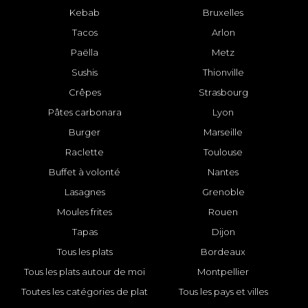
Kebab
Bruxelles
Tacos
Arlon
Paëlla
Metz
Sushis
Thionville
Crêpes
Strasbourg
Pâtes carbonara
Lyon
Burger
Marseille
Raclette
Toulouse
Buffet à volonté
Nantes
Lasagnes
Grenoble
Moules frites
Rouen
Tapas
Dijon
Tous les plats
Bordeaux
Tous les plats autour de moi
Montpellier
Toutes les catégories de plat
Tous les pays et villes