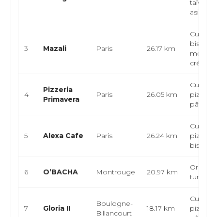
taïwanai
asiatique
Cuisine 
bistron
3
Mazali
Paris
26.17 km
moderne
créatifs
Cuisine 
Pizzeria
4
Paris
26.05 km
pizzeria,
Primavera
pâtes
Cuisine 
5
Alexa Cafe
Paris
26.24 km
pizzeria
bistro, 
Oriental,
6
O’BACHA
Montrouge
20.97 km
turc
Cuisine 
Boulogne-
7
Gloria II
18.17 km
pizzeria,
Billancourt