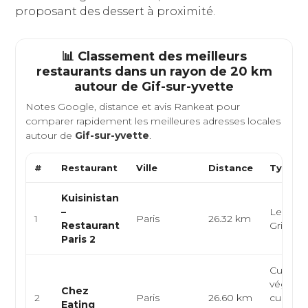
proposant des dessert à proximité.
📊 Classement des meilleurs
restaurants dans un rayon de 20 km
autour de
Gif-sur-yvette
Notes Google, distance et avis Rankeat pour
comparer rapidement les meilleures adresses locales
autour de
Gif-sur-yvette
.
#
Restaurant
Ville
Distance
Type de
Kuisinistan
–
Levanti
1
Paris
26.32 km
Restaurant
Grillade
Paris 2
Cuisine
végétar
Chez
2
Paris
26.60 km
cuisine
Eating