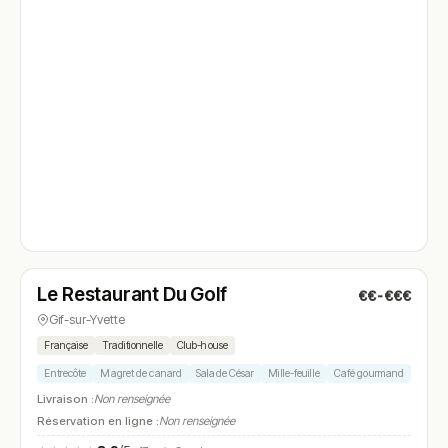
Ouvert
(09:00 – 17:00)
Le Restaurant Du Golf
€€-€€€
N° 4
Gif-sur-Yvette
Française
Traditionnelle
Club-house
Entrecôte
Magret de canard
Salade César
Mille-feuille
Café gourmand
Livraison :
Non renseignée
Réservation en ligne :
Non renseignée