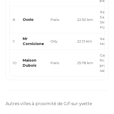
pâtes fr
Italienn
Sandwic
8
Ovvio
Paris
22.50 km
Street-f
Focacci
Mr
Italienn
9
Orly
22.13 km
Cornicione
Médite
Gastro
Maison
fine din
10
Paris
25.78 km
Dubois
produit
saison r
Autres villes à proximité de Gif-sur-yvette