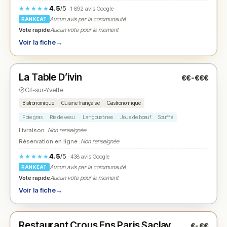
4.5
/5
★★★★★
· 1 892 avis Google
Aucun avis par la communauté
RANKEAT
Vote rapide
Aucun vote pour le moment
Voir la fiche
→
Fermé
(12:00 – 14:00, 19:00 – 21:45)
La Table D’ivin
€€-€€€
N° 2
★
Gif-sur-Yvette
Bistronomique
Cuisine française
Gastronomique
Foie gras
Ris de veau
Langoustines
Joue de bœuf
Soufflé
Livraison :
Non renseignée
Réservation en ligne :
Non renseignée
4.5
/5
★★★★★
· 438 avis Google
Aucun avis par la communauté
RANKEAT
Vote rapide
Aucun vote pour le moment
Voir la fiche
→
Fermé
(11:30 – 14:00)
Restaurant Crous Ens Paris Saclay
€-€€
N° 3
★